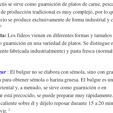
cús se sirve como guarnición de platos de carne, pesc
 de producción tradicional es muy complejo, por lo q
cio se produce exclusivamente de forma industrial y c
3
ta:
Los fideos vienen en diferentes formas y tamaños 
 guarnición en una variedad de platos. Se distingue e
ente fabricada industrialmente) y pasta fresca (norma
gur
:
El bulgur no se elabora con sémola, sino con gr
an para obtener sémola o harina gruesa. El bulgur es un
oriental y, a menudo, se sirve como guarnición o en
r está precocido, se puede preparar muy rápidamente
caliente sobre él y déjelo reposar durante 15 a 20 mi
rvir.
2