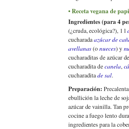
Receta vegana de papi
Ingredientes (para 4 pe
(¿cruda, ecológica?), 1 l
cucharada
azúcar de cañ
avellanas
(o
nueces
) y
n
cucharaditas de azúcar de
cucharadita de
canela
,
cá
cucharadita
de sal
.
Preparación:
Precalentar
ebullición la leche de soj
azúcar de vainilla. Tan p
cocine a fuego lento dura
ingredientes para la cob