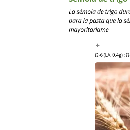
La sémola de trigo dur
para la pasta que la s
mayoritariame
Ω-6 (LA, 0.4g)
:
Ω-