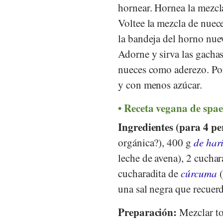
hornear. Hornea la mezcla
Voltee la mezcla de nuec
la bandeja del horno nue
Adorne y sirva las gacha
nueces como aderezo. Por
y con menos azúcar.
Receta vegana de spae
Ingredientes (para 4 pe
orgánica?), 400 g
de har
leche de avena), 2 cucha
cucharadita de
cúrcuma
(
una sal negra que recuerd
Preparación:
Mezclar to