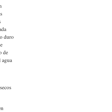
n
ás
s
ada
go duro
se
o de
l agua
 secos
en