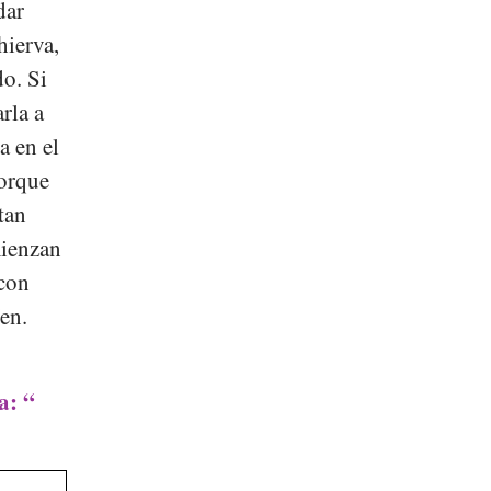
dar
hierva,
do. Si
rla a
a en el
porque
tan
mienzan
 con
en.
a: “