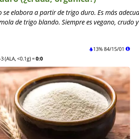
o se elabora a partir de trigo duro. Es más adecu
émola de trigo blando. Siempre es vegano, crudo y
13%
84
/
15
/
01
3 (ALA, <0.1g)
=
0:0