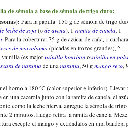
lla de sémola a base de sémola de trigo duro:
rsonas):
Para la papilla: 150 g de sémola de trigo dur
de leche de soja
(o
de avena
), 1
ramita de canela
, 1
a
. Para la cobertura: 75 g de azúcar de caña, 1 cucha
ueces de macadamia
(picadas en trozos grandes), 2
 vainilla (es mejor
vainilla bourbon
o
vainilla en polv
scara de naranja
de una
naranja
, 50 g
mango seco
, 
 el horno a 180 °C (calor superior e inferior). Llevar 
a en una cacerola junto con la ramita de canela, el azú
ronto como la leche hierva, agregue la sémola de trigo
nte 2 minutos. Luego retira la ramita de canela. Mezc
ertura excepto el mango y extiéndalos en una bandeja 