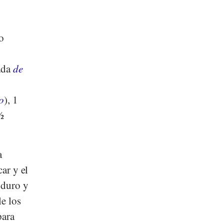
o
rada
de
o
), 1
½
a
car y el
 duro y
le los
para