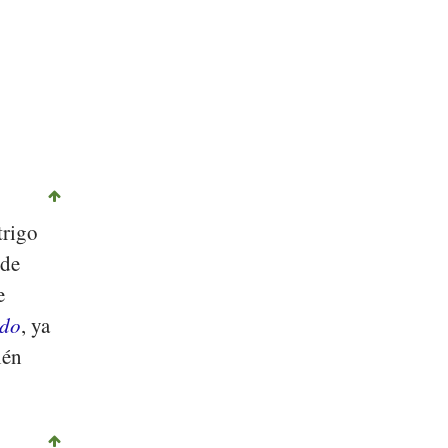
©
CC-by-sa 3.0
, Sanjay ach, Wikimedia Commons
trigo
 de
e
ndo
, ya
ién