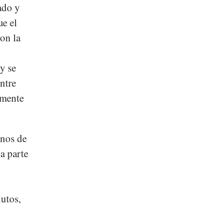
ado y
ue el
on la
y se
ntre
lmente
anos de
a parte
.
nutos,