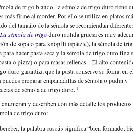
mola de trigo blando, la sémola de trigo duro tiene u
s más firme al morder. Por ello se utiliza en platos m
do del tamaño de la sémola se recomiendan diferente
La sémola de trigo
duro molida gruesa es muy adecu
ón de sopa o para knöpfli (spätzle), la sémola de tri
 para hacer pasta seca y la sémola de trigo duro fina 
(pasta o pizza) o para masas rellenas. . El alto contenid
igo duro garantiza que la pasta conserve su forma en e
n puedes preparar empanadillas de sémola o pudin y
ecetas de sémola de trigo duro.
1
se enumeran y describen con más detalle los productos
émola de trigo duro:
ereber, la palabra cuscús significa “bien formado, bi