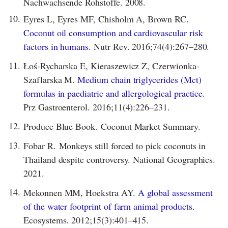
Nachwachsende Rohstoffe. 2008.
10.
Eyres L, Eyres MF, Chisholm A, Brown RC.
Coconut oil consumption and cardiovascular risk
factors in humans.
Nutr Rev. 2016;74(4):267–280.
11.
Łoś-Rycharska E, Kieraszewicz Z, Czerwionka-
Szaflarska M.
Medium chain triglycerides (Mct)
formulas in paediatric and allergological practice.
Prz Gastroenterol. 2016;11(4):226–231.
12.
Produce Blue Book. Coconut Market Summary.
13.
Fobar R. Monkeys still forced to pick coconuts in
Thailand despite controversy. National Geographics.
2021.
14.
Mekonnen MM, Hoekstra AY.
A global assessment
of the water footprint of farm animal products.
Ecosystems. 2012;15(3):401–415.