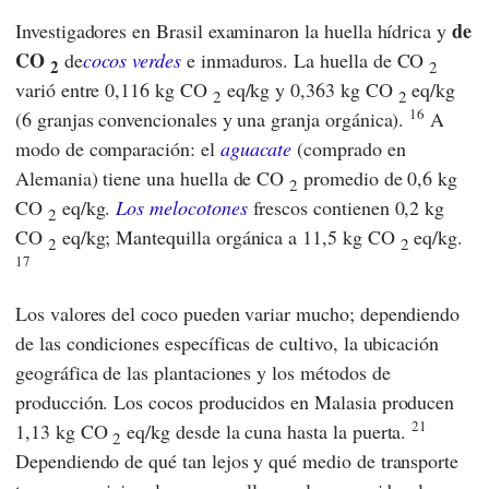
de
Investigadores en Brasil examinaron la huella hídrica y
CO
de
cocos verdes
e inmaduros. La huella de CO
2
2
varió entre 0,116 kg CO
eq/kg y 0,363 kg CO
eq/kg
2
2
16
(6 granjas convencionales y una granja orgánica).
A
modo de comparación: el
aguacate
(comprado en
Alemania) tiene una huella de CO
promedio de 0,6 kg
2
CO
eq/kg.
Los melocotones
frescos contienen 0,2 kg
2
CO
eq/kg; Mantequilla orgánica a 11,5 kg CO
eq/kg.
2
2
17
Los valores del coco pueden variar mucho; dependiendo
de las condiciones específicas de cultivo, la ubicación
geográfica de las plantaciones y los métodos de
producción. Los cocos producidos en Malasia producen
21
1,13 kg CO
eq/kg desde la cuna hasta la puerta.
2
Dependiendo de qué tan lejos y qué medio de transporte