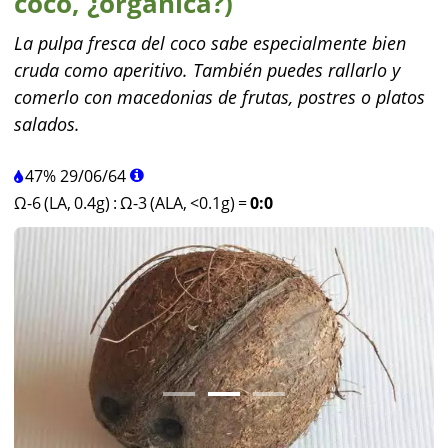
coco, ¿orgánica?)
La pulpa fresca del coco sabe especialmente bien
cruda como aperitivo. También puedes rallarlo y
comerlo con macedonias de frutas, postres o platos
salados.
47%
29
/
06
/
64
Ω-6 (LA, 0.4g)
:
Ω-3 (ALA, <0.1g)
=
0:0