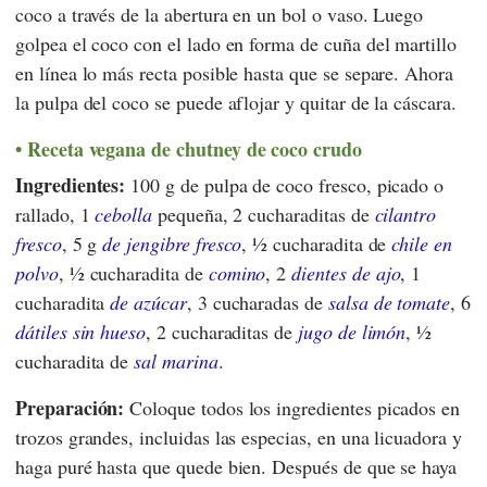
coco a través de la abertura en un bol o vaso. Luego
golpea el coco con el lado en forma de cuña del martillo
en línea lo más recta posible hasta que se separe. Ahora
la pulpa del coco se puede aflojar y quitar de la cáscara.
Receta vegana de chutney de coco crudo
Ingredientes:
100 g de pulpa de coco fresco, picado o
rallado, 1
cebolla
pequeña, 2 cucharaditas de
cilantro
fresco
, 5 g
de jengibre fresco
, ½ cucharadita de
chile en
polvo
, ½ cucharadita de
comino
, 2
dientes de ajo
, 1
cucharadita
de azúcar
, 3 cucharadas de
salsa de tomate
, 6
dátiles sin hueso
, 2 cucharaditas de
jugo de limón
, ½
cucharadita de
sal marina
.
Preparación:
Coloque todos los ingredientes picados en
trozos grandes, incluidas las especias, en una licuadora y
haga puré hasta que quede bien. Después de que se haya