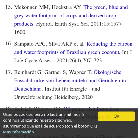
15.
Mekonnen MM, Hoekstra AY.
The green, blue and
grey water footprint of crops and derived crop
products.
Hydrol. Earth Syst. Sci. 2011;15:1577-
1600.
16.
Sampaio APC, Silva AKP et al.
Reducing the carbon
and water footprints of Brazilian green coconut.
Int J
Life Cycle Assess. 2021;26(4):707–723.
17.
Reinhardt G, Gärtner S, Wagner T.
Ökologische
Fussabdrücke von Lebensmitteln und Gerichten in
Deutschland.
Institut für Energie - und
Umweltforschung Heidelberg. 2020
18.
Koh LP, Wilcove DS.
Oil palm: disinformation
Usamos cookies, pero no las transmitimos. Si
enables deforestation.
Trends in Ecology &
OK
continúa utilizando nuestro sitio web,
Evolution. 2009;24(2):67–68.
asumiremos que está de acuerdo (con el botón OK)
Más información
19.
Die Umweltberatung Wien. Kokosöl - Fluch oder