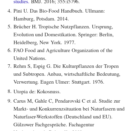
studies.
BMJ. 2016; 355:i5796.
4.
Pini U. Das Bio-Food Handbuch. Ullmann:
Hamburg, Potsdam. 2014.
5.
Brücher H. Tropische Nutzpflanzen. Ursprung,
Evolution und Domestikation. Springer: Berlin,
Heidelberg, New York. 1977.
6.
FAO Food and Agriculture Organization of the
United Nations.
7.
Rehm S, Espig G. Die Kulturpflanzen der Tropen
und Subtropen. Anbau, wirtschaftliche Bedeutung,
Verwertung. Eugen Ulmer: Stuttgart. 1976.
8.
Utopia de: Kokosnuss.
9.
Carus M, Gahle C, Pendarovski C et al. Studie zur
Markt- und Konkurrenzsituation bei Naturfasern und
Naturfaser-Werkstoffen (Deutschland und EU).
Gülzower Fachgespräche. Fachagentur