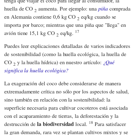
tenga que viajar el coco para llegar al consumidor, la
huella de CO
aumenta. Por ejemplo: una
piña
comprada
2
en Alemania contiene 0,6 kg CO
eq/kg cuando se
2
importa por barco; mientras que una piña que "llega" en
17
avión tiene 15,1 kg CO
eq/kg.
2
Puedes leer explicaciones detalladas de varios indicadores
de sostenibilidad (como la huella ecológica, la huella de
CO
y la huella hídrica) en nuestro artículo:
¿Qué
2
significa la huella ecológica?
La exageración del coco debe considerarse de manera
extremadamente crítica no sólo por los aspectos de salud,
sino también en relación con la sostenibilidad: la
superficie necesaria para cultivar cocoteros está asociada
con el acaparamiento de tierras, la deforestación y la
18
la biodiversidad
destrucción de
local.
Para satisfacer
la gran demanda, rara vez se plantan cultivos mixtos y se