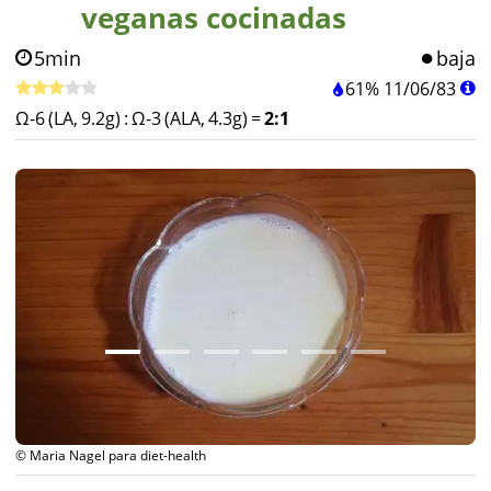
veganas cocinadas
5min
baja
61%
11
/
06
/
83
Ω-6 (LA, 9.2g)
:
Ω-3 (ALA, 4.3g)
=
2:1
© Maria Nagel para diet-health