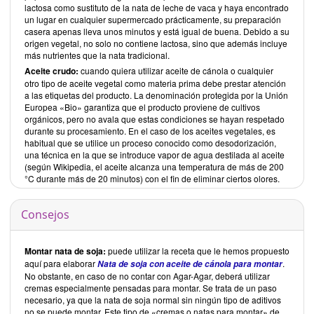
lactosa como sustituto de la nata de leche de vaca y haya encontrado
un lugar en cualquier supermercado prácticamente, su preparación
casera apenas lleva unos minutos y está igual de buena. Debido a su
origen vegetal, no solo no contiene lactosa, sino que además incluye
más nutrientes que la nata tradicional.
Aceite crudo:
cuando quiera utilizar aceite de cánola o cualquier
otro tipo de aceite vegetal como materia prima debe prestar atención
a las etiquetas del producto. La denominación protegida por la Unión
Europea «Bio» garantiza que el producto proviene de cultivos
orgánicos, pero no avala que estas condiciones se hayan respetado
durante su procesamiento. En el caso de los aceites vegetales, es
habitual que se utilice un proceso conocido como desodorización,
una técnica en la que se introduce vapor de agua destilada al aceite
(según Wikipedia, el aceite alcanza una temperatura de más de 200
°C durante más de 20 minutos) con el fin de eliminar ciertos olores.
Consejos
Montar nata de soja:
puede utilizar la receta que le hemos propuesto
aquí para elaborar
.
Nata de soja con aceite de cánola para montar
No obstante, en caso de no contar con Agar-Agar, deberá utilizar
cremas especialmente pensadas para montar. Se trata de un paso
necesario, ya que la nata de soja normal sin ningún tipo de aditivos
no se puede montar. Este tipo de «cremas o natas para montar» de