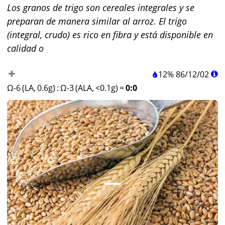
Los granos de trigo son cereales integrales y se
preparan de manera similar al arroz. El trigo
(integral, crudo) es rico en fibra y está disponible en
calidad o
12%
86
/
12
/
02
Ω-6 (LA, 0.6g)
:
Ω-3 (ALA, <0.1g)
=
0:0