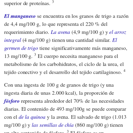
3
superior de proteínas.
El manganeso
se encuentra en los granos de trigo a razón
de 4,4 mg/100 g, lo que representa el 220 % del
requerimiento diario.
La avena
(4,9 mg/100 g) y
el arroz
integral
(4 mg/100 g) tienen una cantidad similar.
El
germen de trigo
tiene significativamente más manganeso,
3
13 mg/100 g.
El cuerpo necesita manganeso para el
metabolismo de los carbohidratos, el ciclo de la urea, el
4
tejido conectivo y el desarrollo del tejido cartilaginoso.
Con una ingesta de 100 g de granos de trigo (y una
ingesta diaria de unas 2.000 kcal), la proporción de
fósforo
representa alrededor del 70% de las necesidades
diarias. El contenido de 493 mg/100g se puede comparar
con el
de la quinoa
y la avena. El salvado de trigo (1.013
mg/100 g) y
las semillas de chía
(860 mg/100 g) tienen
3
un alto contenido de fósforo.
El fósforo es un