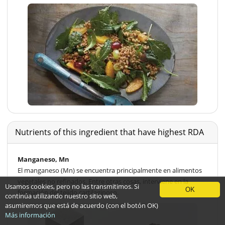
Nutrients of this ingredient that have highest RDA
Manganeso, Mn
El manganeso (Mn) se encuentra principalmente en alimentos
vegetales no refinados. Entre otras cosas, interviene en la
Usamos cookies, pero no las transmitimos. Si
OK
formación del tejido cartilaginoso.
continúa utilizando nuestro sitio web,
asumiremos que está de acuerdo (con el botón OK)
Más información