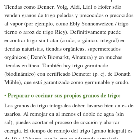
Tiendas como
Denner
,
Volg
,
Aldi
,
Lidl
o
Hofer
sólo
venden granos de trigo pelados y precocidos o precocidos
al vapor (por ejemplo, como Ebly Sonnenweizen / trigo
tierno o arroz de trigo Ricy). Definitivamente puede
encontrar trigo sin tratar (crudo, orgánico, integral) en
tiendas naturistas, tiendas orgánicas, supermercados
orgánicos (
Denn's Biomarkt
,
Alnatura
) y en muchas
tiendas en línea. También hay trigo germinado
(biodinámico) con certificado
Demeter
(p. ej. de
Donath
Mühle
), que está garantizado como germinable y crudo.
Preparar o cocinar sus propios granos de trigo:
Los granos de trigo integrales deben lavarse bien antes de
usarlos. Al remojar en al menos el doble de agua (sin
sal), puedes acortar el proceso de cocción y ahorrar
energía. El tiempo de remojo del trigo (grano integral) es
de 10 a 12 horas, por lo que es adecuado remojarlo