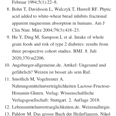
Februar 1994;5(1):22–8.
8.
Bohn T, Davidsson L, Walczyk T, Hurrell RF. Phytic
acid added to white-wheat bread inhibits fractional
apparent magnesium absorption in humans. Am J
Clin Nutr. März 2004;79(3):418–23.
9.
Hu Y, Ding M, Sampson L et al. Intake of whole
grain foods and risk of type 2 diabetes: results from
three prospective cohort studies. BMJ. 8. Juli
2020;370:m2206.
10.
Augsburger-allgemeine.de. Artikel: Ungesund und
gefährlich? Weizen ist besser als sein Ruf.
11.
Smollich M, Vogelreuter A.
Nahrungsmittelunverträglichkeiten Lactose-Fructose-
Histamin-Gluten. Verlag: Wissenschaftliche
Verlagsgesellschaft: Stuttgart. 2. Auflage 2018.
12.
Lebensmittelunvertraeglichkeiten.de. Weizenallergie.
13.
Pahlow M. Das grosse Buch der Heilpflanzen. Nikol