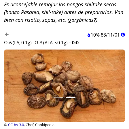
Es aconsejable remojar los hongos shiitake secos
(hongo Pasania, shii-take) antes de prepararlos. Van
bien con risotto, sopas, etc. (¿orgánicas?)
10%
88
/
11
/
01
Ω-6 (LA, 0.1g)
:
Ω-3 (ALA, <0.1g)
=
0:0
©
CC-by 3.0
, Chef, Cookipedia