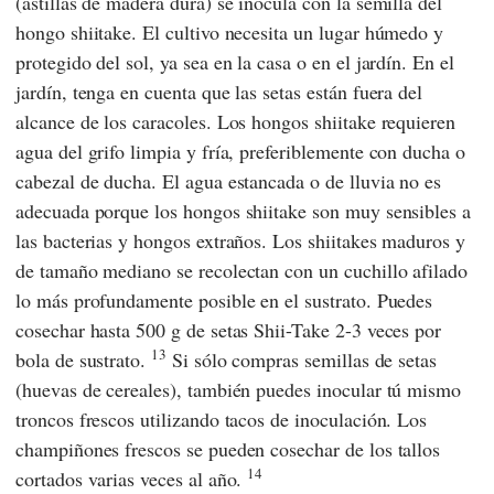
(astillas de madera dura) se inocula con la semilla del
hongo shiitake. El cultivo necesita un lugar húmedo y
protegido del sol, ya sea en la casa o en el jardín. En el
jardín, tenga en cuenta que las setas están fuera del
alcance de los caracoles. Los hongos shiitake requieren
agua del grifo limpia y fría, preferiblemente con ducha o
cabezal de ducha. El agua estancada o de lluvia no es
adecuada porque los hongos shiitake son muy sensibles a
las bacterias y hongos extraños. Los shiitakes maduros y
de tamaño mediano se recolectan con un cuchillo afilado
lo más profundamente posible en el sustrato. Puedes
cosechar hasta 500 g de setas Shii-Take 2-3 veces por
13
bola de sustrato.
Si sólo compras semillas de setas
(huevas de cereales), también puedes inocular tú mismo
troncos frescos utilizando tacos de inoculación. Los
champiñones frescos se pueden cosechar de los tallos
14
cortados varias veces al año.