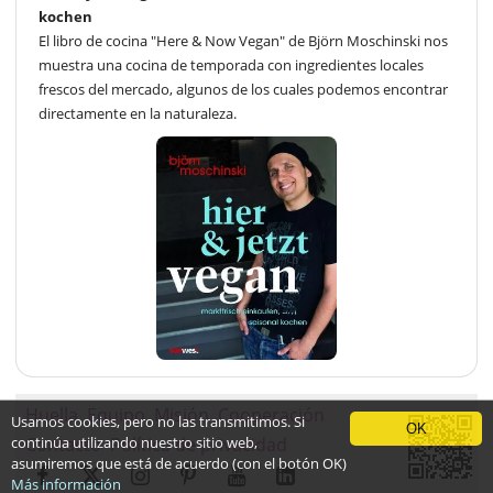
kochen
El libro de cocina "Here & Now Vegan" de Björn Moschinski nos
muestra una cocina de temporada con ingredientes locales
frescos del mercado, algunos de los cuales podemos encontrar
directamente en la naturaleza.
Huella
Equipo
Misión
Cooperación
Usamos cookies, pero no las transmitimos. Si
OK
continúa utilizando nuestro sitio web,
Contacto
Política de privacidad
asumiremos que está de acuerdo (con el botón OK)
Más información