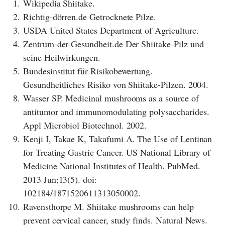
1.
Wikipedia Shiitake.
2.
Richtig-dörren.de Getrocknete Pilze.
3.
USDA United States Department of Agriculture.
4.
Zentrum-der-Gesundheit.de Der Shiitake-Pilz und
seine Heilwirkungen.
5.
Bundesinstitut für Risikobewertung.
Gesundheitliches Risiko von Shiitake-Pilzen. 2004.
8.
Wasser SP. Medicinal mushrooms as a source of
antitumor and immunomodulating polysaccharides.
Appl Microbiol Biotechnol. 2002.
9.
Kenji I, Takae K, Takafumi A. The Use of Lentinan
for Treating Gastric Cancer. US National Library of
Medicine National Institutes of Health. PubMed.
2013 Jun;13(5). doi:
102184/1871520611313050002.
10.
Ravensthorpe M. Shiitake mushrooms can help
prevent cervical cancer, study finds. Natural News.