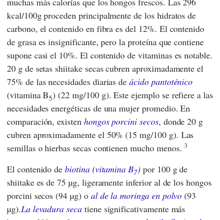
muchas más calorías que los hongos frescos. Las 296
kcal/100g proceden principalmente de los hidratos de
carbono, el contenido en fibra es del 12%. El contenido
de grasa es insignificante, pero la proteína que contiene
supone casi el 10%. El contenido de vitaminas es notable.
20 g de setas shiitake secas cubren aproximadamente el
75% de las necesidades diarias de
ácido pantoténico
(vitamina B
) (22 mg/100 g). Este ejemplo se refiere a las
5
necesidades energéticas de una mujer promedio. En
comparación, existen
hongos porcini secos
, donde 20 g
cubren aproximadamente el 50% (15 mg/100 g). Las
3
semillas o hierbas secas contienen mucho menos.
El contenido de
biotina (vitamina B
)
por 100 g de
7
shiitake es de 75 µg, ligeramente inferior al de los hongos
porcini secos (94 µg) o
al de la moringa en polvo
(93
µg).
La levadura seca
tiene significativamente más