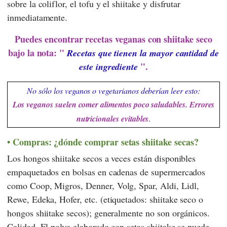
sobre la coliflor, el tofu y el shiitake y disfrutar
inmediatamente.
Puedes encontrar recetas veganas con shiitake seco
bajo la nota: "
Recetas que tienen la mayor cantidad de
".
este ingrediente
No sólo los veganos o vegetarianos deberían leer esto:
Los veganos suelen comer alimentos poco saludables. Errores
nutricionales evitables
.
Compras: ¿dónde comprar setas shiitake secas?
Los hongos shiitake secos a veces están disponibles
empaquetados en bolsas en cadenas de supermercados
como
Coop
,
Migros
,
Denner
,
Volg
,
Spar
,
Aldi
,
Lidl
,
Rewe
,
Edeka
,
Hofer
, etc. (etiquetados: shiitake seco o
hongos shiitake secos); generalmente no son orgánicos.
Calidad. El polvo elaborado con setas shiitake se puede