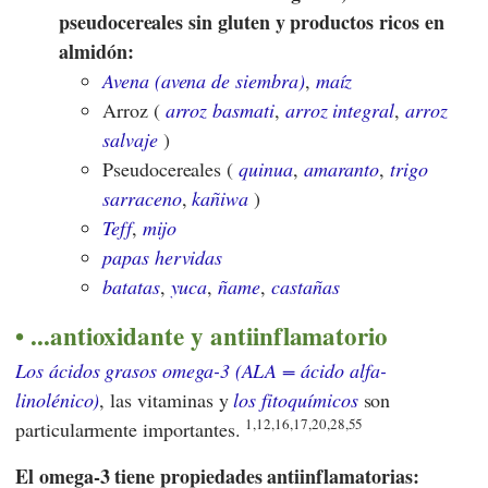
pseudocereales sin gluten y productos ricos en
almidón:
Avena (avena de siembra)
,
maíz
Arroz (
arroz basmati
,
arroz integral
,
arroz
salvaje
)
Pseudocereales (
quinua
,
amaranto
,
trigo
sarraceno
,
kañiwa
)
Teff
,
mijo
papas hervidas
batatas
,
yuca
,
ñame
,
castañas
...antioxidante y antiinflamatorio
Los ácidos grasos omega-3 (ALA = ácido alfa-
linolénico)
, las vitaminas y
los fitoquímicos
son
1,12,16,17,20,28,55
particularmente importantes.
El omega-3 tiene propiedades antiinflamatorias: