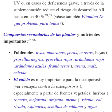
UV o, en casos de deficiencia grave, a través de la
suplementación reduce el riesgo de desarrollar AR
29,59
hasta en un 40 %
(véase también
Vitamina D:
¿un problema para todos?
).
y nutrientes
Compuestos secundarios de las plantas
28,56
importantes:
Polifenoles
:
uvas
,
manzanas
,
peras
,
cerezas
, bayas (
grosellas negras
,
grosellas rojas
,
arándanos rojos
,
arándanos azules
,
frambuesas
),
avena
,
maíz
,
cebada
El calcio
es muy importante para la osteoporosis
(ver
consejos contra la osteoporosis
),
especialmente a partir de fuentes vegetales: hierbas (
romero
,
mejorana
,
orégano
,
menta
),
rúcula
,
col
rizada
,
espinacas
,
semillas de cáñamo
y
agua