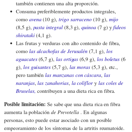
también contienen una alta proporción.
Consuma preferiblemente productos integrales,
como
avena
(10 g),
trigo sarraceno
(10 g),
mijo
(8,5 g),
pasta integral
(8,3 g),
quinoa
(7 g) y
fideos
shirataki
(4,1 g).
Las frutas y verduras con alto contenido de fibra,
como
las alcachofas de Jerusalén
(7,1 g),
los
aguacates
(6,7 g),
las ortigas
(6,9 g),
los boletus
(6
g),
los guisantes
(5,7 g),
las moras
(5,3 g), etc.,
pero también
las manzanas con cáscara
,
las
naranjas
,
las zanahorias
,
la coliflor
y
las coles de
Bruselas,
contribuyen a una dieta rica en fibra.
Posible limitación:
Se sabe que una dieta rica en fibra
aumenta la población
de Prevotella
. En algunas
personas, esto puede estar asociado con un posible
empeoramiento de los síntomas de la artritis reumatoide.