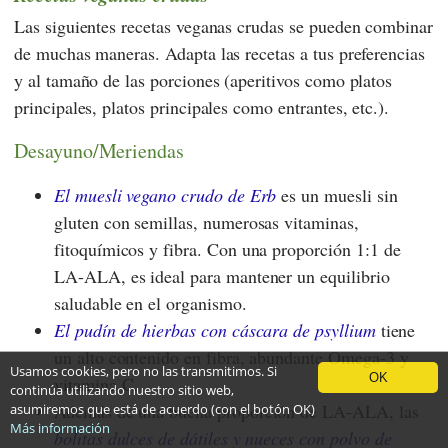
Las siguientes recetas veganas crudas se pueden combinar
de muchas maneras. Adapta las recetas a tus preferencias
y al tamaño de las porciones (aperitivos como platos
principales, platos principales como entrantes, etc.).
Desayuno/Meriendas
El muesli vegano crudo de Erb
es un muesli sin
gluten con semillas, numerosas vitaminas,
fitoquímicos y fibra. Con una proporción 1:1 de
LA-ALA, es ideal para mantener un equilibrio
saludable en el organismo.
El pudín de hierbas con cáscara de psyllium
tiene
un alto contenido en fibra, abundante Omega-3 y
Usamos cookies, pero no las transmitimos. Si
OK
vitamina C.
continúa utilizando nuestro sitio web,
Además de una buena proporción de LA-ALA, las
asumiremos que está de acuerdo (con el botón OK)
Más información
bolitas dulces de dátiles y nueces con polvo de