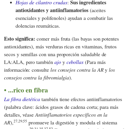
Sus ingredientes
Hojas de cilantro crudas
:
antioxidantes y antiinflamatorios
(aceites
esenciales y polifenoles) ayudan a combatir las
dolencias reumáticas.
Esto significa:
comer más fruta (las bayas son potentes
antioxidantes), más verduras ricas en vitaminas, frutos
secos y semillas con una proporción saludable de
LA:ALA, pero también
ajo
y
cebollas
(Para más
información: consulte
los consejos contra la AR
y
los
consejos contra la fibromialgia
).
...rico en fibra
La fibra dietética
también tiene efectos antiinflamatorios
(palabra clave: ácidos grasos de cadena corta; para más
detalles, véase
Antiinflamatorios específicos en la
27,29,55
AR
),
promueve la digestión y modula el sistema
29,31,35,37,52