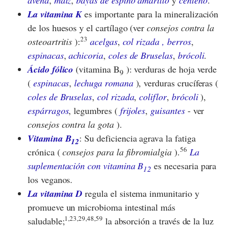
avena
,
maíz
,
bayas de espino amarillo
y
centeno
.
La vitamina K
es importante para la mineralización
de los huesos y el cartílago (ver
consejos contra la
23
osteoartritis
):
acelgas
,
col rizada
, berros
,
espinacas
,
achicoria
,
coles de Bruselas
,
brócoli
.
Ácido fólico
(vitamina B
): verduras de hoja verde
9
(
espinacas
,
lechuga romana
), verduras crucíferas (
coles de Bruselas
,
col rizada
,
coliflor
,
brócoli
),
espárragos
, legumbres (
frijoles
,
guisantes
- ver
consejos contra la gota
).
Vitamina B
: Su deficiencia agrava la fatiga
12
56
crónica (
consejos para la fibromialgia
).
La
suplementación con vitamina B
es necesaria para
12
los veganos.
La vitamina D
regula el sistema inmunitario y
promueve un microbioma intestinal más
1,23,29,48,59
saludable;
la absorción a través de la luz