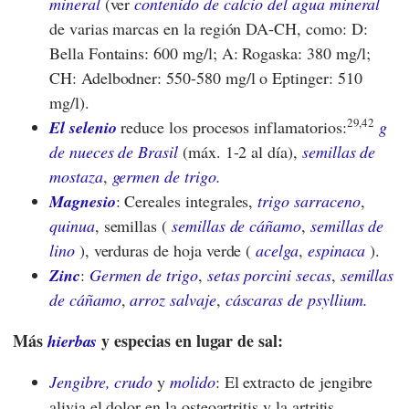
mineral
(ver
contenido de calcio del agua mineral
de varias marcas en la región DA-CH, como: D:
Bella Fontains: 600 mg/l; A: Rogaska: 380 mg/l;
CH: Adelbodner: 550-580 mg/l o Eptinger: 510
mg/l).
29,42
El selenio
reduce los procesos inflamatorios:
g
de nueces de Brasil
(máx. 1-2 al día),
semillas de
mostaza
,
germen de trigo.
Magnesio
: Cereales integrales,
trigo sarraceno
,
quinua
, semillas (
semillas de cáñamo
,
semillas de
lino
), verduras de hoja verde (
acelga
,
espinaca
).
Zinc
:
Germen de trigo
,
setas porcini secas
,
semillas
de cáñamo
,
arroz salvaje
,
cáscaras de psyllium.
Más
y especias en lugar de sal:
hierbas
Jengibre, crudo
y
molido
: El extracto de jengibre
alivia el dolor en la osteoartritis y la artritis