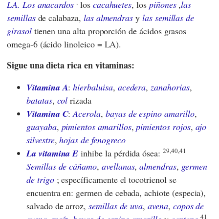
,
LA. Los anacardos
los
cacahuetes
, los
piñones
,
las
semillas
de calabaza,
las almendras
y
las semillas de
girasol
tienen una alta proporción de ácidos grasos
omega-6 (ácido linoleico = LA).
Sigue una dieta rica en vitaminas:
Vitamina A
:
hierbaluisa
,
acedera
,
zanahorias
,
batatas
,
col
rizada
Vitamina C
:
Acerola
,
bayas de espino amarillo
,
guayaba
,
pimientos amarillos
,
pimientos rojos
,
ajo
silvestre
,
hojas de fenogreco
29,40,41
La vitamina E
inhibe la pérdida ósea:
Semillas de cáñamo
,
avellanas
,
almendras
,
germen
de trigo
; específicamente el tocotrienol se
encuentra en: germen de cebada, achiote (especia),
salvado de arroz,
semillas de uva
,
avena
,
copos de
41