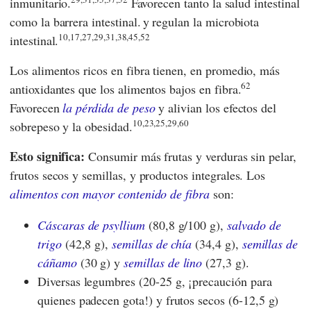
inmunitario.
Favorecen tanto la salud intestinal
como la barrera intestinal.
y regulan la microbiota
10,17,27,29,31,38,45,52
intestinal.
Los alimentos ricos en fibra tienen, en promedio, más
62
antioxidantes que los alimentos bajos en fibra.
Favorecen
la pérdida de peso
y alivian los efectos del
10,23,25,29,60
sobrepeso y la obesidad.
Esto significa:
Consumir más frutas y verduras sin pelar,
frutos secos y semillas, y productos integrales. Los
alimentos con mayor contenido de fibra
son:
Cáscaras de psyllium
(80,8 g/100 g),
salvado de
trigo
(42,8 g),
semillas de chía
(34,4 g),
semillas de
cáñamo
(30 g) y
semillas de lino
(27,3 g).
Diversas legumbres (20-25 g, ¡precaución para
quienes padecen gota!) y frutos secos (6-12,5 g)