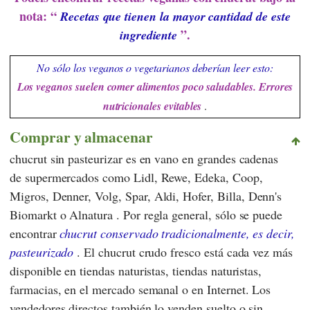
nota: “
Recetas que tienen la mayor cantidad de este
”.
ingrediente
No sólo los veganos o vegetarianos deberían leer esto:
Los veganos suelen comer alimentos poco saludables. Errores
nutricionales evitables
.
Comprar y almacenar
chucrut sin pasteurizar es en vano en grandes cadenas
de supermercados como
Lidl
,
Rewe
,
Edeka
,
Coop
,
Migros
,
Denner
,
Volg
,
Spar
,
Aldi
,
Hofer
,
Billa, Denn's
Biomarkt
o
Alnatura
. Por regla general, sólo se puede
encontrar
chucrut conservado tradicionalmente, es decir,
pasteurizado
. El chucrut crudo fresco está cada vez más
disponible en tiendas naturistas, tiendas naturistas,
farmacias, en el mercado semanal o en Internet. Los
vendedores directos también lo venden suelto o sin