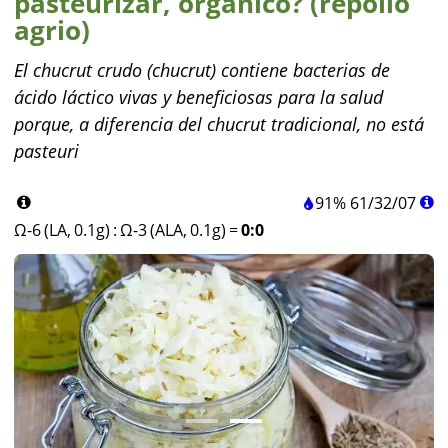
pasteurizar, orgánico? (repollo
agrio)
El chucrut crudo (chucrut) contiene bacterias de
ácido láctico vivas y beneficiosas para la salud
porque, a diferencia del chucrut tradicional, no está
pasteuri
91%
61
/
32
/
07
Ω-6 (LA, 0.1g)
:
Ω-3 (ALA, 0.1g)
=
0:0