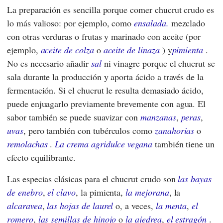
La preparación es sencilla porque comer chucrut crudo es
lo más valioso: por ejemplo, como
ensalada.
mezclado
con otras verduras o frutas y marinado con aceite (por
ejemplo,
aceite de colza
o
aceite de linaza
) y
pimienta
.
No es necesario añadir
sal
ni vinagre porque el chucrut se
sala durante la producción y aporta ácido a través de la
fermentación. Si el chucrut le resulta demasiado ácido,
puede enjuagarlo previamente brevemente con agua. El
sabor también se puede suavizar con
manzanas
,
peras
,
uvas
, pero también con tubérculos como
zanahorias
o
remolachas
.
La crema agridulce
vegana
también tiene un
efecto equilibrante.
Las especias clásicas para el chucrut crudo son
las bayas
de enebro
,
el clavo
, la pimienta,
la mejorana
, la
alcaravea
,
las hojas de laurel
o, a veces,
la menta
,
el
romero
,
las semillas de hinojo
o
la ajedrea
,
el estragón
.