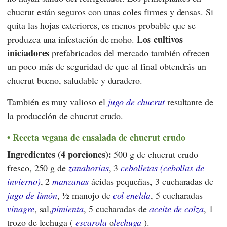
chucrut están seguros con unas coles firmes y densas. Si
quita las hojas exteriores, es menos probable que se
Los cultivos
produzca una infestación de moho.
iniciadores
prefabricados del mercado también ofrecen
un poco más de seguridad de que al final obtendrás un
chucrut bueno, saludable y duradero.
También es muy valioso el
jugo de chucrut
resultante de
la producción de chucrut crudo.
Receta vegana de ensalada de chucrut crudo
Ingredientes (4 porciones):
500 g de chucrut crudo
fresco, 250 g de
zanahorias
, 3
cebolletas (cebollas de
invierno)
, 2
manzanas
ácidas pequeñas, 3 cucharadas de
jugo de limón
, 1⁄2 manojo de
col enelda
, 5 cucharadas
vinagre
, sal,
pimienta
, 5 cucharadas de
aceite de colza
, 1
trozo de lechuga (
escarola
o
lechuga
).