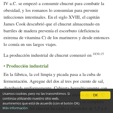
IV a.C. se empezó a consumir chucrut para combatir la
obesidad, y los romanos lo consumían para prevenir
infecciones intestinales. En el siglo XVIII, el capitán
James Cook
descubrió que el chucrut almacenado en
barriles de madera prevenía el escorbuto (deficiencia
extrema de vitamina C) de los marineros y desde entonces
lo comía en sus largos viajes.
1830.15
La producción industrial de chucrut comenzó en
Producción industrial
En la fábrica, la col limpia y picada pasa a la cuba de
fermentación. Agregue del dos al tres por ciento de sal,
distribuida uniformemente. Cubierta herméticamente con
Usamos cookies, pero no las transmitimos. Si
una tapa pesada, la hierba fermenta a menos de 15,5 °C
OK
continúa utilizando nuestro sitio web,
durante al menos un mes. La fermentación se completa
asumiremos que está de acuerdo (con el botón OK)
cuando el pH del chucrut ha caído a alrededor de 3,5 a 4
Más información