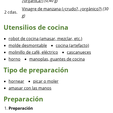
¿orgánica?)
(0,40 g)
Vinagre de manzana (¿crudo?, ¿orgánico?)
(30
2
cdas.
g)
Utensilios de cocina
robot de cocina (amasar, mezclar, etc.)
molde desmontable
cocina (artefacto)
molinillo de café, eléctrico
cascanueces
horno
manoplas, guantes de cocina
Tipo de preparación
hornear
picar o moler
amasar con las manos
Preparación
Preparación