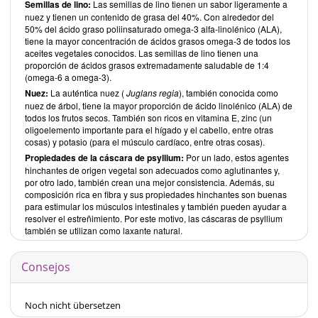
Semillas de lino:
Las semillas de lino tienen un sabor ligeramente a
nuez y tienen un contenido de grasa del 40%. Con alrededor del
50% del ácido graso poliinsaturado omega-3 alfa-linolénico (ALA),
tiene la mayor concentración de ácidos grasos omega-3 de todos los
aceites vegetales conocidos. Las semillas de lino tienen una
proporción de ácidos grasos extremadamente saludable de 1:4
(omega-6 a omega-3).
Nuez:
La auténtica nuez (
Juglans regia
), también conocida como
nuez de árbol, tiene la mayor proporción de ácido linolénico (ALA) de
todos los frutos secos. También son ricos en vitamina E, zinc (un
oligoelemento importante para el hígado y el cabello, entre otras
cosas) y potasio (para el músculo cardíaco, entre otras cosas).
Propiedades de la cáscara de psyllium:
Por un lado, estos agentes
hinchantes de origen vegetal son adecuados como aglutinantes y,
por otro lado, también crean una mejor consistencia. Además, su
composición rica en fibra y sus propiedades hinchantes son buenas
para estimular los músculos intestinales y también pueden ayudar a
resolver el estreñimiento. Por este motivo, las cáscaras de psyllium
también se utilizan como laxante natural.
Consejos
Noch nicht übersetzen