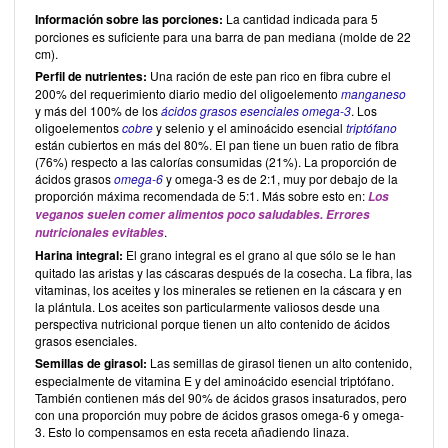
Información sobre las porciones:
La cantidad indicada para 5
porciones es suficiente para una barra de pan mediana (molde de 22
cm).
Perfil de nutrientes:
Una ración de este pan rico en fibra cubre el
200% del requerimiento diario medio del oligoelemento
manganeso
y más del 100% de los
ácidos grasos esenciales omega-3
. Los
oligoelementos
cobre
y selenio y el aminoácido esencial
triptófano
están cubiertos en más del 80%. El pan tiene un buen ratio de fibra
(76%) respecto a las calorías consumidas (21%). La proporción de
ácidos grasos
omega-6
y omega-3 es de 2:1, muy por debajo de la
proporción máxima recomendada de 5:1. Más sobre esto en:
Los
veganos suelen comer alimentos poco saludables. Errores
.
nutricionales evitables
Harina integral:
El grano integral es el grano al que sólo se le han
quitado las aristas y las cáscaras después de la cosecha. La fibra, las
vitaminas, los aceites y los minerales se retienen en la cáscara y en
la plántula. Los aceites son particularmente valiosos desde una
perspectiva nutricional porque tienen un alto contenido de ácidos
grasos esenciales.
Semillas de girasol:
Las semillas de girasol tienen un alto contenido,
especialmente de vitamina E y del aminoácido esencial triptófano.
También contienen más del 90% de ácidos grasos insaturados, pero
con una proporción muy pobre de ácidos grasos omega-6 y omega-
3. Esto lo compensamos en esta receta añadiendo linaza.