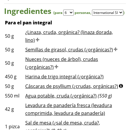
Ingredientes
(para
personas
,
)
Para el pan integral
¿Linaza, cruda, orgánica? (linaza dorada,
50
g
lino)
50
g
Semillas de girasol, crudas (¿orgánicas?)
Nueces (nueces de árbol), crudas
50
g
(¿orgánicas?)
450
g
Harina de trigo integral (¿orgánica?)
50
g
Cáscaras de psyllium (¿crudas, orgánicas?)
550
ml
Agua potable, cruda (¿orgánica?)
(550 g)
Levadura de panadería fresca (levadura
42
g
comprimida, levadura de panadería)
Sal de mesa (¿sal de mesa, cruda?,
1
pizca