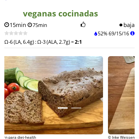
veganas cocinadas
15min
baja
75min
52%
69
/
15
/
16
Ω-6 (LA, 6.4g)
:
Ω-3 (ALA, 2.7g)
=
2:1
© Inke Weissenborn para diet-health