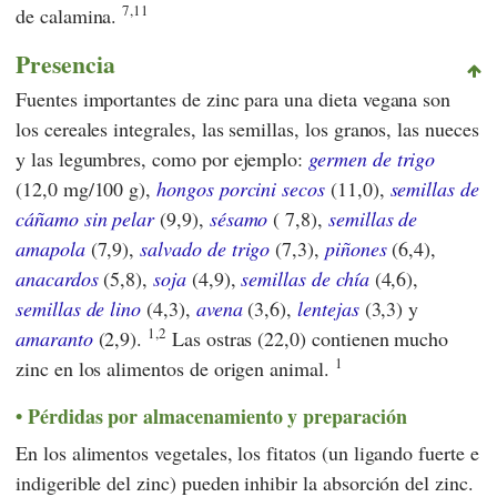
7,11
de calamina.
Presencia
Fuentes importantes de zinc para una dieta vegana son
los cereales integrales, las semillas, los granos, las nueces
y las legumbres, como por ejemplo:
germen de trigo
(12,0 mg/100 g),
hongos porcini secos
(11,0),
semillas de
cáñamo sin pelar
(9,9),
sésamo
( 7,8),
semillas de
amapola
(7,9),
salvado de trigo
(7,3),
piñones
(6,4),
anacardos
(5,8),
soja
(4,9),
semillas de chía
(4,6),
semillas de lino
(4,3),
avena
(3,6),
lentejas
(3,3) y
1,2
amaranto
(2,9).
Las ostras (22,0) contienen mucho
1
zinc en los alimentos de origen animal.
Pérdidas por almacenamiento y preparación
En los alimentos vegetales, los fitatos (un ligando fuerte e
indigerible del zinc) pueden inhibir la absorción del zinc.