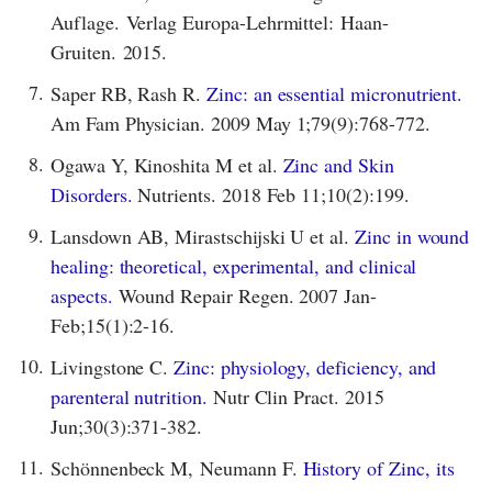
Auflage. Verlag Europa-Lehrmittel: Haan-
Gruiten. 2015.
7.
Saper RB, Rash R.
Zinc: an essential micronutrient.
Am Fam Physician. 2009 May 1;79(9):768-772.
8.
Ogawa Y, Kinoshita M et al.
Zinc and Skin
Disorders.
Nutrients. 2018 Feb 11;10(2):199.
9.
Lansdown AB, Mirastschijski U et al.
Zinc in wound
healing: theoretical, experimental, and clinical
aspects.
Wound Repair Regen. 2007 Jan-
Feb;15(1):2-16.
10.
Livingstone C.
Zinc: physiology, deficiency, and
parenteral nutrition.
Nutr Clin Pract. 2015
Jun;30(3):371-382.
11.
Schönnenbeck M, Neumann F.
History of Zinc, its