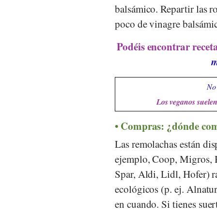
balsámico. Repartir las 
poco de vinagre balsámic
Podéis encontrar recet
m
No 
Los veganos suelen 
Compras: ¿dónde co
Las remolachas están dis
ejemplo,
Coop
,
Migros
,
Spar
,
Aldi
,
Lidl
,
Hofer
) 
ecológicos (p. ej.
Alnatu
en cuando. Si tienes suer