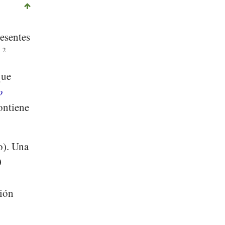
resentes
.
2
que
o
ontiene
o). Una
0
ción