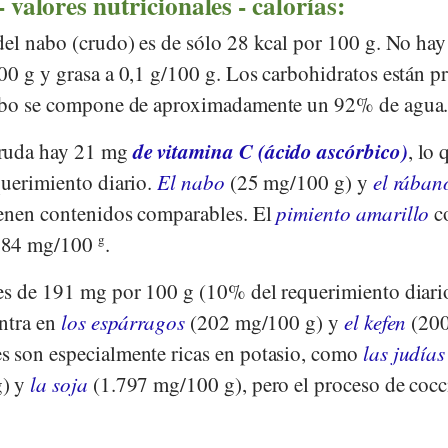
 valores nutricionales - calorías:
del nabo (crudo) es de sólo 28 kcal por 100 g. No hay
00 g y grasa a 0,1 g/100 g. Los carbohidratos están p
nabo se compone de aproximadamente un 92% de agua
de vitamina C (ácido ascórbico)
cruda hay 21 mg
, lo 
querimiento diario.
El nabo
(25 mg/100 g) y
el rában
enen contenidos comparables. El
pimiento amarillo
c
 184 mg/100
g
.
s de 191 mg por 100 g (10% del requerimiento diari
entra en
los espárragos
(202 mg/100 g) y
el kefen
(20
s son especialmente ricas en potasio, como
las judías
g) y
la soja
(1.797 mg/100 g), pero el proceso de coc