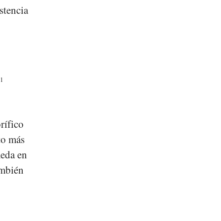
stencia
1
rífico
to más
meda en
ambién