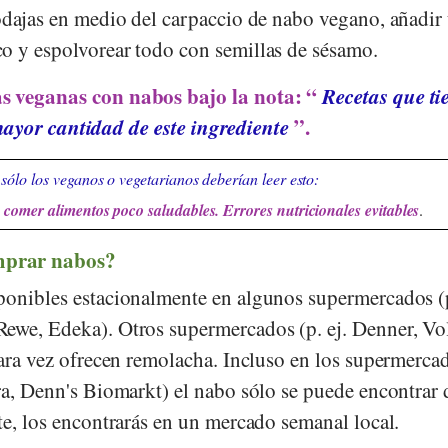
rodajas en medio del carpaccio de nabo vegano, añadir
o y espolvorear todo con semillas de sésamo.
as veganas con nabos bajo la nota: “
Recetas que ti
ayor cantidad de este ingrediente
”.
sólo los veganos o vegetarianos deberían leer esto:
comer alimentos poco saludables. Errores nutricionales evitables
.
mprar nabos?
ponibles estacionalmente en algunos supermercados (
Rewe
,
Edeka
). Otros supermercados (p. ej.
Denner
,
Vo
rara vez ofrecen remolacha. Incluso en los supermerca
ra
,
Denn's Biomarkt
) el nabo sólo se puede encontrar 
te, los encontrarás en un mercado semanal local.