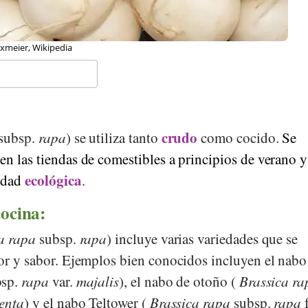
tenword.com, Wikipedia
crudo
subsp.
rapa
) se utiliza tanto
como cocido.
Se
n las tiendas de comestibles a principios de verano y
ecológica
idad
.
cocina:
a rapa
subsp.
rapa
) incluye varias variedades que se
lor y sabor. Ejemplos bien conocidos incluyen el nabo
sp.
rapa
var.
majalis
), el nabo de otoño (
Brassica ra
enta
) y el nabo Teltower (
Brassica rapa
subsp.
rapa
f