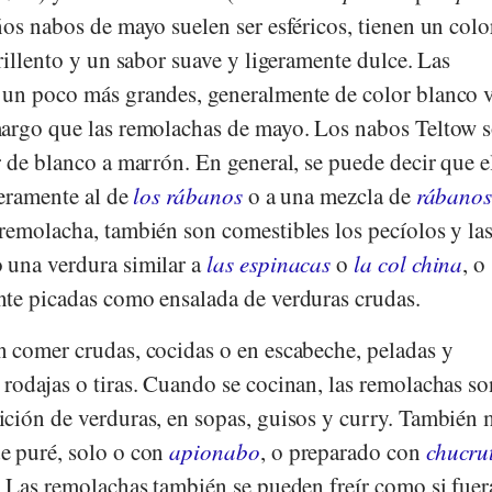
os nabos de mayo suelen ser esféricos, tienen un colo
rillento y un sabor suave y ligeramente dulce. Las
un poco más grandes, generalmente de color blanco v
margo que las remolachas de mayo. Los nabos Teltow 
 de blanco a marrón. En general, se puede decir que e
geramente al de
los rábanos
o a una mezcla de
rábano
remolacha, también son comestibles los pecíolos y las
 una verdura similar a
las espinacas
o
la col china
, o
te picadas como ensalada de verduras crudas.
 comer crudas, cocidas o en escabeche, peladas y
rodajas o tiras. Cuando se cocinan, las remolachas so
ción de verduras, en sopas, guisos y curry. También
e puré, solo o con
apionabo
, o preparado con
chucru
 Las remolachas también se pueden freír como si fuer