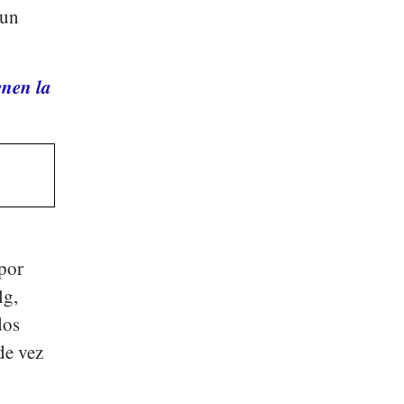
 un
enen la
por
lg
,
dos
de vez