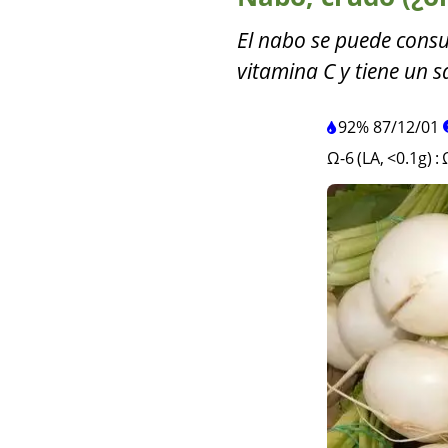
El nabo se puede cons
vitamina C y tiene un s
92%
87
/
12
/
01
Ω-6 (LA, <0.1g)
: