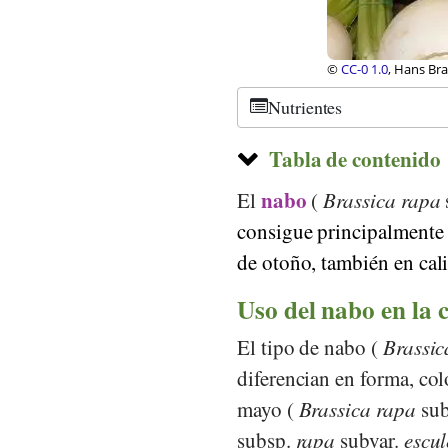
©
CC-by 2.0
, thebit
Nutrientes
Tabla de contenido
nabo
El
(
Brassica rapa
consigue principalmente e
de otoño, también en
cal
Uso del nabo en la 
El tipo de nabo (
Brassic
diferencian en forma, co
mayo (
Brassica rapa
sub
subsp.
rapa
subvar.
escul