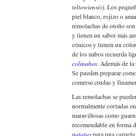
teltowiensis
). Los pequeñ
piel blanco, rojizo o ama
remolachas de otoño son 
y tienen un sabor más a
cónicos y tienen un color
de los nabos recuerda li
colinabos
. Además de la 
Se pueden preparar como
comerse crudas y finamen
Las remolachas se pueden
normalmente cortadas en 
maravillosas como guarni
recomendable en forma d
patatas
para una cazuela.