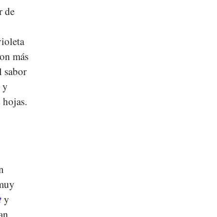
r de
ioleta
son más
l sabor
s
y
 hojas.
n
 muy
t
y
an