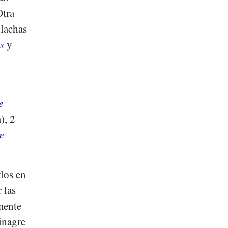
Otra
olachas
s
y
e
), 2
e
rlos en
 las
mente
inagre