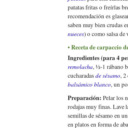
patatas fritas o freírlas 
recomendación es glasea
saben muy bien crudas e
nueces
) o como salsa de 
Receta de carpaccio d
Ingredientes (para 4 pe
remolacha
, ½-1 rábano b
cucharadas
de sésamo
, 2
balsámico blanco
, un p
Preparación:
Pelar los n
rodajas muy finas. Lave la
semillas de sésamo en un
en platos en forma de aba