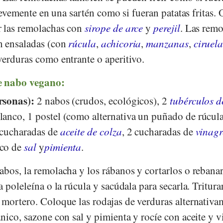
brevemente en una sartén como si fueran patatas fritas. 
r las remolachas con
sirope de arce
y
perejil
. Las rem
n ensaladas (con
rúcula
,
achicoria
,
manzanas
,
ciruela
verduras como entrante o aperitivo.
e nabo vegano:
rsonas):
2 nabos (crudos, ecológicos), 2
tubérculos d
lanco, 1 postel (como alternativa un puñado de rúcula
 cucharadas de
aceite de colza
, 2 cucharadas de
vinagr
oco de
sal
y
pimienta
.
abos, la remolacha y los rábanos y cortarlos o rebana
 poleleína o la rúcula y sacúdala para secarla. Triturar
 mortero. Coloque las rodajas de verduras alternativa
nico, sazone con sal y pimienta y rocíe con aceite y v