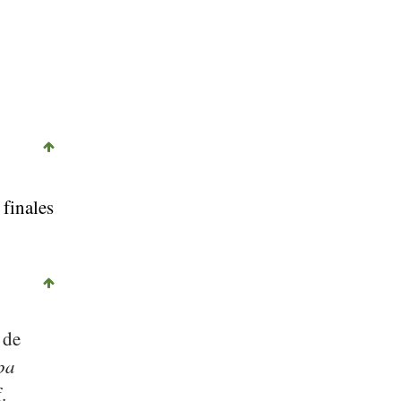
 finales
 de
pa
.