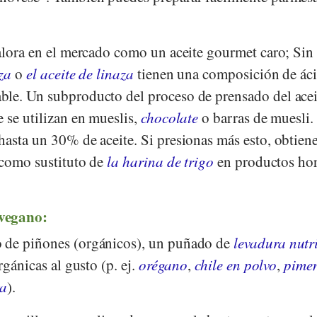
valora en el mercado como un aceite gourmet caro; Sin
lza
o
el aceite de linaza
tienen una composición de ác
le. Un subproducto del proceso de prensado del acei
 se utilizan en mueslis,
chocolate
o barras de muesli.
hasta un 30% de aceite. Si presionas más esto, obtien
 como sustituto de
la harina de trigo
en productos ho
vegano:
de piñones (orgánicos), un puñado de
levadura nutr
rgánicas al gusto (p. ej.
orégano
,
chile en polvo
,
pime
ta
).