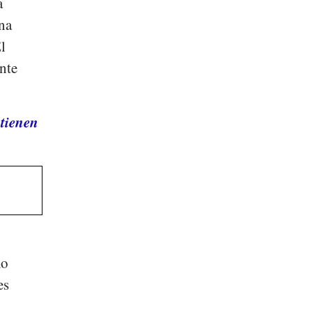
a
na
l
nte
 tienen
mo
es