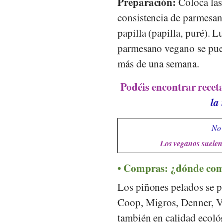
Preparación:
Coloca las
consistencia de parmesan
papilla (papilla, puré). 
parmesano vegano se pued
más de una semana.
Podéis encontrar recet
la
No 
Los veganos suelen 
Compras: ¿dónde com
Los piñones pelados se p
Coop
,
Migros
,
Denner
,
V
también en calidad ecológ