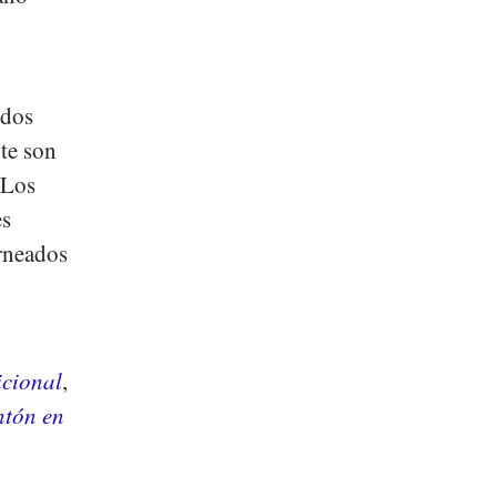
idos
te son
 Los
es
rneados
icional
,
ntón en