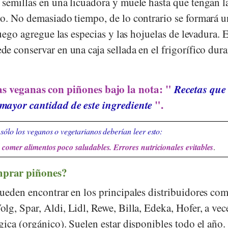
 semillas en una licuadora y muele hasta que tengan l
o. No demasiado tiempo, de lo contrario se formará u
Luego agregue las especias y las hojuelas de levadura. E
e conservar en una caja sellada en el frigorífico dura
as veganas con piñones bajo la nota: "
Recetas que
 mayor cantidad de este ingrediente
".
sólo los veganos o vegetarianos deberían leer esto:
comer alimentos poco saludables. Errores nutricionales evitables
.
prar piñones?
ueden encontrar en los principales distribuidores co
olg
,
Spar
,
Aldi
,
Lidl
,
Rewe
,
Billa
,
Edeka
,
Hofer
, a vec
ica (orgánico). Suelen estar disponibles todo el año.