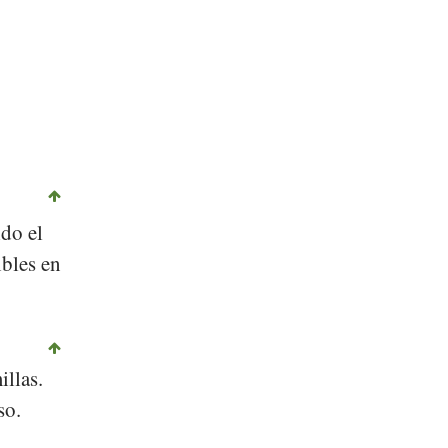
ido el
bles en
illas.
so.