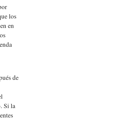
por
que los
den en
los
ienda
spués de
el
. Si la
uentes