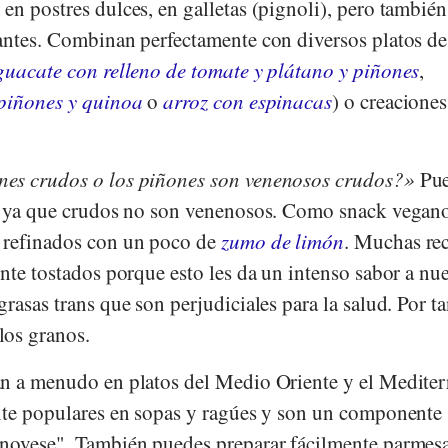
n postres dulces, en galletas (pignoli), pero también
antes. Combinan perfectamente con diversos platos de
guacate con relleno de tomate y plátano y piñones
,
 piñones y quinoa
o
arroz con espinacas
) o creaciones
es crudos o los piñones son venenosos crudos?
Pue
, ya que crudos no son venenosos. Como snack vegano
 refinados con un poco de
zumo de limón
. Muchas rec
nte tostados porque esto les da un intenso sabor a nue
rasas trans que son perjudiciales para la salud. Por ta
los granos.
n a menudo en platos del Medio Oriente y el Mediter
nte populares en sopas y ragúes y son un componente
enovese". También puedes preparar fácilmente parmes