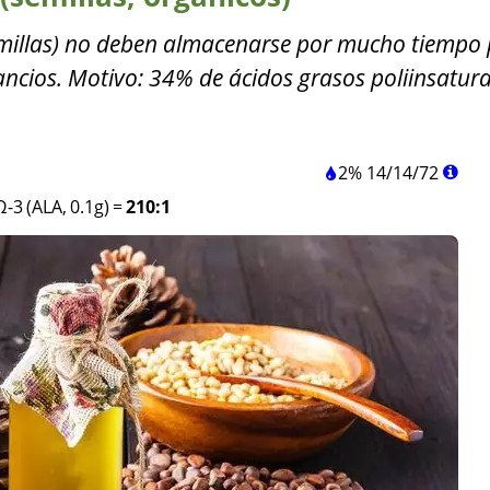
emillas) no deben almacenarse por mucho tiempo
ancios. Motivo: 34% de ácidos grasos poliinsatur
2%
14
/
14
/
72
Ω-3 (ALA, 0.1g)
=
210:1