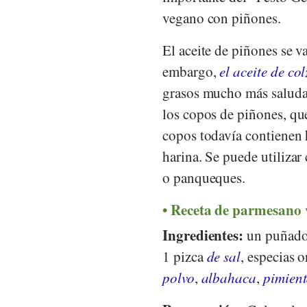
vegano con piñones.
El aceite de piñones se 
embargo,
el aceite de co
grasos mucho más saludab
los copos de piñones, que
copos todavía contienen 
harina. Se puede utilizar
o panqueques.
Receta de parmesano 
Ingredientes:
un puñado 
1 pizca
de sal
, especias o
polvo
,
albahaca
,
pimien