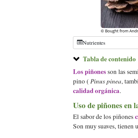
© Public Domain, Ka
lia
Nutrientes
Tabla de contenido
Los piñones
son las semi
pino (
Pinus pinea
, tamb
calidad orgánica
.
Uso de piñones en l
c
El sabor de los piñones
Son muy suaves, tienen u