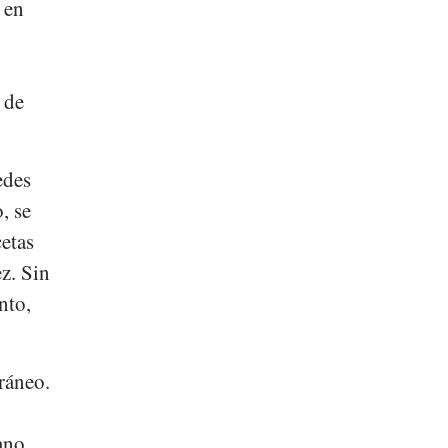
 en
 de
des
, se
etas
z. Sin
nto,
ráneo.
ano