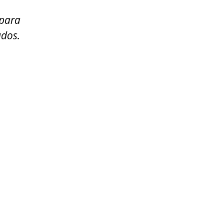
 para
ados.