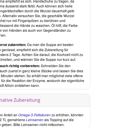
ma empfiehlt es sich, Handschuhe zu tragen, da
ma äusserst stark färbt. Auch können sich helle
ngerätschaften durch die Wurzel dauerhaft gelb
. Alternativ versuchen Sie, die geschälte Wurzel
chst nur mit Fingerspitzen zu berühren und
liessend die Hände zu waschen. Öl hilft, die Farbe
l von Händen als auch von Gegenständen zu
nen.
orrat zubereiten:
Da man die Suppe am besten
h geniesst, empfiehlt sich die Zubereitung für
tens 2 Tage. Achten Sie darauf, die Kochzeit nicht zu
chreiten, und wärmen Sie die Suppe nur kurz auf.
auch richtig vorbereiten:
Schneiden Sie den
auch zuerst in ganz kleine Stücke und lassen Sie dies
 Minuten stehen. So erhält man möglichst viele offene
n für die Reaktion der Enzyme, wodurch der eigentliche
off Allicin entstehen kann.
rnative Zubereitung
n Anteil an
Omega-3-Fettsäuren
zu erhöhen, könnten
-2 TL gemahlene
Leinsamen
als Topping auf die
 geben. Bitte Leinsamen nicht mitkochen.