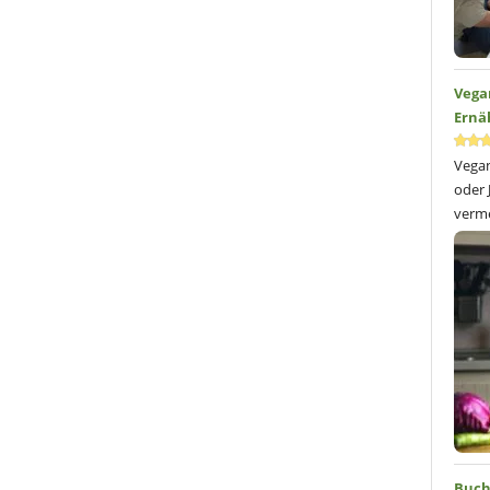
Vega
Ernä
Vegan
oder 
verme
Buch