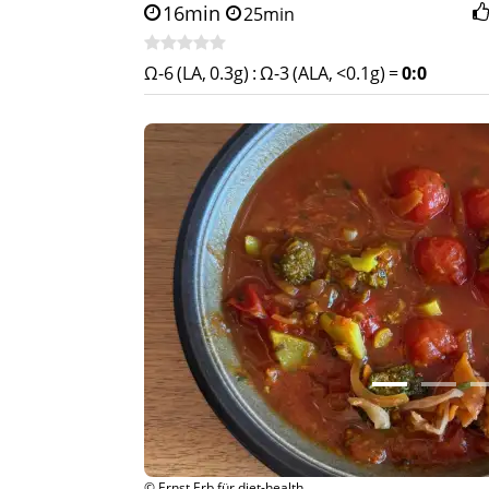
16min
25min
Ω-6 (LA, 0.3g)
:
Ω-3 (ALA, <0.1g)
=
0:0
© Ernst Erb für diet-health