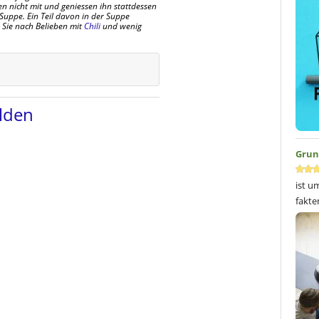
n nicht mit und geniessen ihn stattdessen
 Suppe. Ein Teil davon in der Suppe
 Sie nach Belieben mit
Chili
und wenig
lden
Grun
ist u
fakte