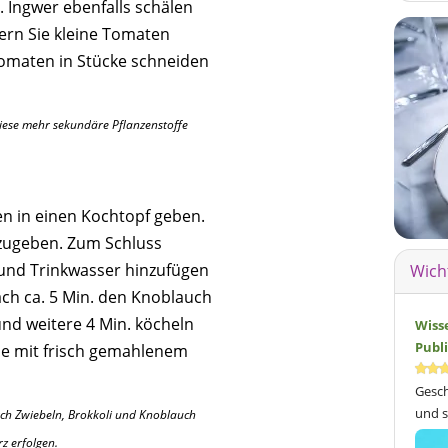
). Ingwer ebenfalls schälen
ern Sie kleine Tomaten
omaten in Stücke schneiden
diese mehr sekundäre Pflanzenstoffe
n in einen Kochtopf geben.
zugeben. Zum Schluss
 und Trinkwasser hinzufügen
Wich
ch ca. 5 Min. den Knoblauch
nd weitere 4 Min. köcheln
Wiss
Publ
pe mit frisch gemahlenem
Gesch
und s
ch Zwiebeln, Brokkoli und Knoblauch
z erfolgen.