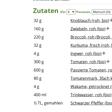
Zutaten
(für
Personen
,
32
g
Knoblauch (roh, bio)
160
g
Zwiebeln, roh (bio)
220
g
Broccoli, roh (Brocoli, 
32
g
Kurkuma, frisch (roh, 
4
g
Ingwer, roh (bio)
300
g
Tomaten, roh (bio)
600
g
Passierte Tomaten, ro
80
g
Tomatenmark, 3fach ko
4
g
Wakame, getrocknet (r
400
ml
Trinkwasser, roh (bio)
½
TL, gemahlen
Schwarzer Pfeffer (bio