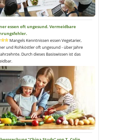
ner essen oft ungesund. Vermeidbare
hrungsfehler.
Mangels Kenntnissen essen Vegetarier,
er und Rohköstler oft ungesund - über Jahre
Jahrzehnte. Durch dieses Basiswissen ist das
idbar.
besprechung "China Study" von T. Colin