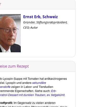
r
Ernst Erb, Schweiz
Gründer, Stiftungsratspräsident,
CEO; Autor
eise zum Rezept
rb-Lycopin-Suppe mit Tomaten hat antikarzinogenes
zial. Lycopin und andere
sekundäre
enstoffe
zeigen in Labor- und Tierstudien
hemmende Eigenschaften. Siehe auch:
Erb-
atrol-Dessert mit dunklen Trauben, ev. tiefgekühlt
.
offprofil:
Im Gegensatz zu vielen anderen
offen ist der sekundäre Pflanzenstoff Lycopin, der in