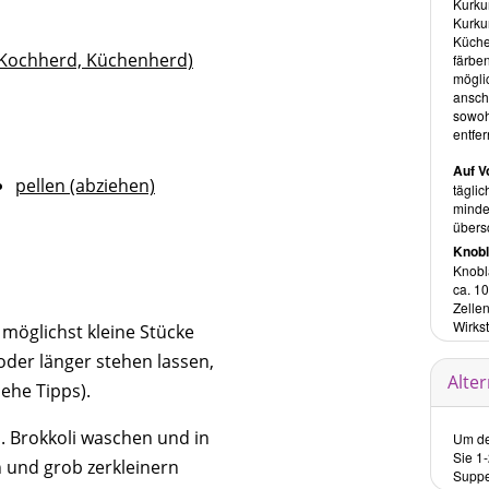
Kurku
Kurku
Küche
(Kochherd, Küchenherd)
färben
mögli
ansch
sowoh
entfer
Auf V
pellen (abziehen)
täglic
mindes
übers
Knobl
Knobl
ca. 10
Zelle
Wirkst
möglichst kleine Stücke
der länger stehen lassen,
Alte
ehe Tipps).
. Brokkoli waschen und in
Um de
Sie 1
n und grob zerkleinern
Suppe