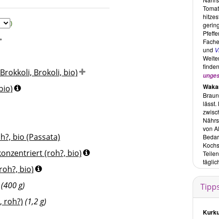
Tomat
hitze
)
gerin
Pfeff
Fache
und
V
Weite
finde
Brokkoli, Brokoli, bio)
unges
Waka
bio)
Brauna
lässt.
zwisc
Nährs
von Al
h?, bio (Passata)
Bedar
Kochs
nzentriert (roh?, bio)
Teilen
tägli
oh?, bio)
(400 g)
Tipp
, roh?)
(1,2 g)
Kurku