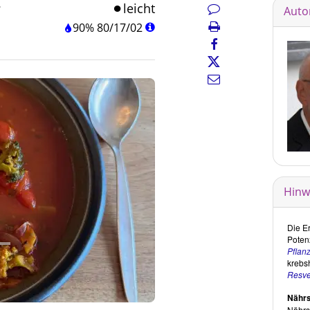
leicht
Auto
90%
80
/
17
/
02
Hinw
Die E
Poten
Pflanz
krebs
Resver
Nährst
© Ernst Erb für diet-health
Nährst