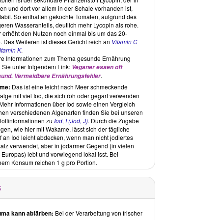
en und dort vor allem in der Schale vorhanden ist,
stabil. So enthalten gekochte Tomaten, aufgrund des
geren Wasseranteils, deutlich mehr Lycopin als rohe.
er erhöht den Nutzen noch einmal bis um das 20-
. Des Weiteren ist dieses Gericht reich an
Vitamin C
itamin K
.
re Informationen zum Thema gesunde Ernährung
n Sie unter folgendem Link:
Veganer essen oft
.
und. Vermeidbare Ernährungsfehler
me:
Das ist eine leicht nach Meer schmeckende
lge mit viel Iod, die sich roh oder gegart verwenden
 Mehr Informationen über Iod sowie einen Vergleich
hen verschiedenen Algenarten finden Sie bei unseren
toffinformationen zu
Iod, I (Jod, J)
. Durch die Zugabe
gen, wie hier mit Wakame, lässt sich der tägliche
f an Iod leicht abdecken, wenn man nicht jodiertes
alz verwendet, aber in jodarmer Gegend (in vielen
 Europas) lebt und vorwiegend lokal isst. Bei
chem Konsum reichen 1 g pro Portion.
s
ma kann abfärben:
Bei der Verarbeitung von frischer