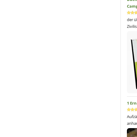
Camp
der ü
Zivil
1 Er
Aufzä
anhan