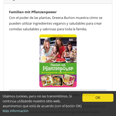
Familien mit Pflanzenpower
Con el poder de las plantas, Dreena Burton muestra cómo se
pueden utilizar ingredientes veganos y saludables para crear
comidas saludables y sabrosas para toda la familia.
Hier & jetzt vegan: Marktfrisch einkaufen, saisonal
Usamos cookies, pero no las transmitimos. Si
OK
kochen
continúa utilizando nuestro sitio web,
asumiremos que está de acuerdo (con el botón OK)
El libro de cocina "Here & Now Vegan" de Björn Moschinski nos
Más información
muestra una cocina de temporada con ingredientes locales