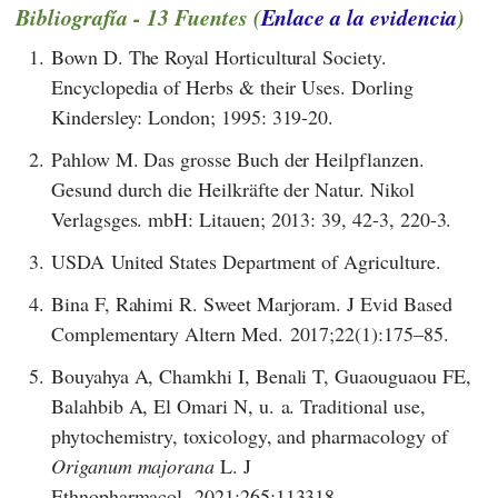
Bibliografía - 13 Fuentes (
Enlace a la evidencia
)
1.
Bown D. The Royal Horticultural Society.
Encyclopedia of Herbs & their Uses. Dorling
Kindersley: London; 1995: 319-20.
2.
Pahlow M. Das grosse Buch der Heilpflanzen.
Gesund durch die Heilkräfte der Natur. Nikol
Verlagsges. mbH: Litauen; 2013: 39, 42-3, 220-3.
3.
USDA United States Department of Agriculture.
4.
Bina F, Rahimi R. Sweet Marjoram. J Evid Based
Complementary Altern Med. 2017;22(1):175–85.
5.
Bouyahya A, Chamkhi I, Benali T, Guaouguaou FE,
Balahbib A, El Omari N, u. a. Traditional use,
phytochemistry, toxicology, and pharmacology of
Origanum majorana
L. J
Ethnopharmacol. 2021;265:113318.