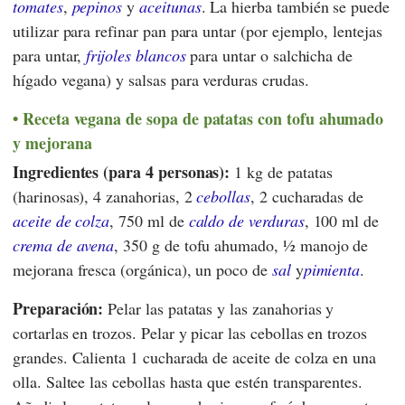
tomates
,
pepinos
y
aceitunas
. La hierba también se puede
utilizar para refinar pan para untar (por ejemplo, lentejas
para untar,
frijoles blancos
para untar o salchicha de
hígado vegana) y salsas para verduras crudas.
Receta vegana de sopa de patatas con tofu ahumado
y mejorana
Ingredientes (para 4 personas):
1 kg de patatas
(harinosas), 4 zanahorias, 2
cebollas
, 2 cucharadas de
aceite de colza
, 750 ml de
caldo de verduras
, 100 ml de
crema de avena
, 350 g de tofu ahumado, ½ manojo de
mejorana fresca (orgánica), un poco de
sal
y
pimienta
.
Preparación:
Pelar las patatas y las zanahorias y
cortarlas en trozos. Pelar y picar las cebollas en trozos
grandes. Calienta 1 cucharada de aceite de colza en una
olla. Saltee las cebollas hasta que estén transparentes.