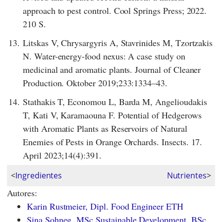
approach to pest control. Cool Springs Press; 2022.
210 S.
13.
Litskas V, Chrysargyris A, Stavrinides M, Tzortzakis
N. Water-energy-food nexus: A case study on
medicinal and aromatic plants. Journal of Cleaner
Production. Oktober 2019;233:1334–43.
14.
Stathakis T, Economou L, Barda M, Angelioudakis
T, Kati V, Karamaouna F. Potential of Hedgerows
with Aromatic Plants as Reservoirs of Natural
Enemies of Pests in Orange Orchards. Insects. 17.
April 2023;14(4):391.
<
Ingredientes
Nutrientes
>
Autores:
Karin Rustmeier, Dipl. Food Engineer ETH
Sina Sohneg, MSc Sustainable Development, BSc