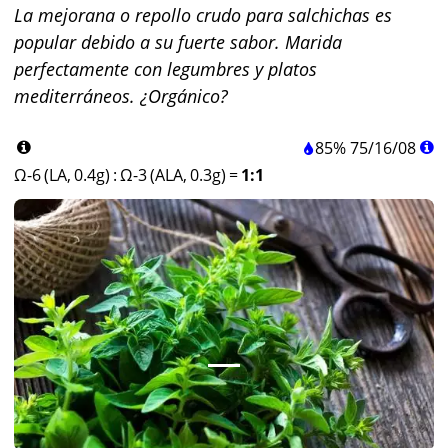
La mejorana o repollo crudo para salchichas es
popular debido a su fuerte sabor. Marida
perfectamente con legumbres y platos
mediterráneos. ¿Orgánico?
85%
75
/
16
/
08
Ω-6 (LA, 0.4g)
:
Ω-3 (ALA, 0.3g)
=
1:1