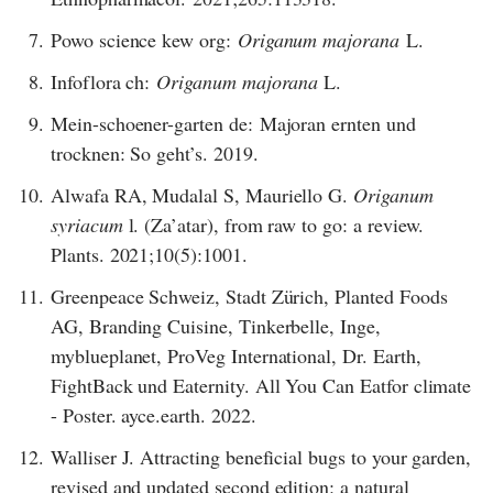
7.
Powo science kew org:
Origanum majorana
L.
8.
Infoflora ch:
Origanum majorana
L.
9.
Mein-schoener-garten de: Majoran ernten und
trocknen: So geht’s. 2019.
10.
Alwafa RA, Mudalal S, Mauriello G.
Origanum
syriacum
l. (Za’atar), from raw to go: a review.
Plants. 2021;10(5):1001.
11.
Greenpeace Schweiz, Stadt Zürich, Planted Foods
AG, Branding Cuisine, Tinkerbelle, Inge,
myblueplanet, ProVeg International, Dr. Earth,
FightBack und Eaternity. All You Can Eatfor climate
- Poster. ayce.earth. 2022.
12.
Walliser J. Attracting beneficial bugs to your garden,
revised and updated second edition: a natural