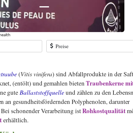
-health
Preise
traube
(
Vitis vinifera
) sind Abfallprodukte in der Saf
Traubenkerne mi
net, (entölt) und gemahlen bieten
ine gute
Ballaststoffquelle
und zählen zu den Lebensm
en an gesundheitsfördernden Polyphenolen, darunter
Rohkostqualität
 Bei schonender Verarbeitung ist
mö
t
erhältlich.