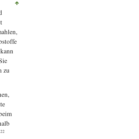
d
t
mahlen,
bstoffe
 kann
Sie
n zu
hen,
te
 beim
halb
.
22