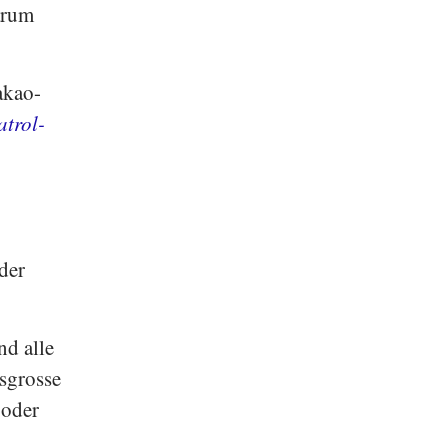
arum
akao-
atrol-
der
nd alle
sgrosse
 oder