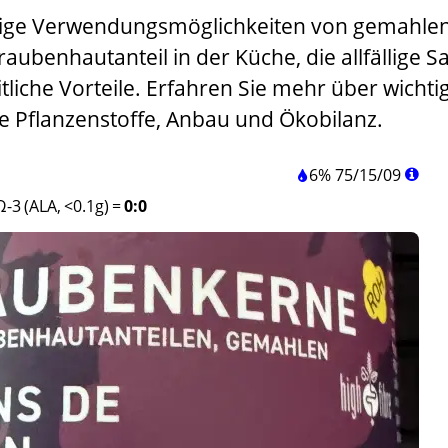
eitige Verwendungsmöglichkeiten von gemahle
ubenhautanteil in der Küche, die allfällige Sa
liche Vorteile. Erfahren Sie mehr über wichti
e Pflanzenstoffe, Anbau und Ökobilanz.
6%
75
/
15
/
09
Ω-3 (ALA, <0.1g)
=
0:0