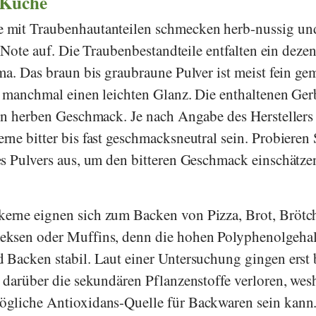
 Küche
 mit Traubenhautanteilen schmecken herb-nussig un
e Note auf. Die Traubenbestandteile entfalten ein dezen
ma. Das braun bis graubraune Pulver ist meist fein ge
 manchmal einen leichten Glanz. Die enthaltenen Ger
en herben Geschmack. Je nach Angabe des Herstellers
ne bitter bis fast geschmacksneutral sein. Probieren 
s Pulvers aus, um den bitteren Geschmack einschätze
rne eignen sich zum Backen von Pizza, Brot, Brötc
ksen oder Muffins, denn die hohen Polyphenolgehal
 Backen stabil. Laut einer Untersuchung gingen erst
 darüber die sekundären Pflanzenstoffe verloren, wes
gliche Antioxidans-Quelle für Backwaren sein kann