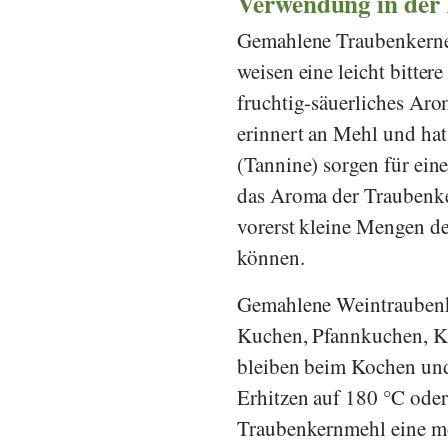
Verwendung in der
Gemahlene Traubenkerne
weisen eine leicht bitter
fruchtig-säuerliches Aro
erinnert an Mehl und hat
(Tannine) sorgen für ein
das Aroma der Traubenker
vorerst kleine Mengen de
können.
Gemahlene Weintraubenke
Kuchen, Pfannkuchen, Ke
bleiben beim Kochen und
Erhitzen auf 180 °C oder
Traubenkernmehl eine mö