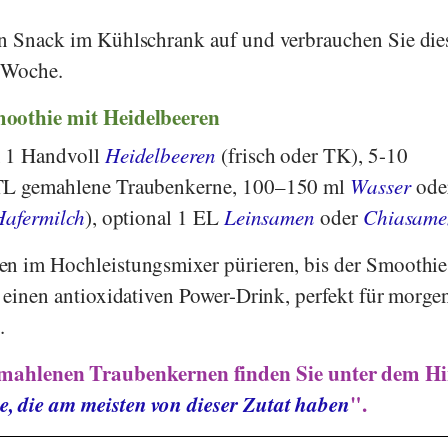
en Snack im Kühlschrank auf und verbrauchen Sie die
r Woche.
moothie mit Heidelbeeren
, 1 Handvoll
Heidelbeeren
(frisch oder TK), 5-10
 TL gemahlene Traubenkerne, 100–150 ml
Wasser
ode
Hafermilch
), optional 1 EL
Leinsamen
oder
Chiasame
en im Hochleistungsmixer pürieren, bis der Smoothi
e einen antioxidativen Power-Drink, perfekt für morge
.
mahlenen Traubenkernen finden Sie unter dem Hi
e, die am meisten von dieser Zutat haben
".