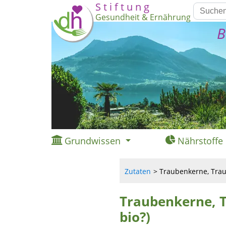
S t i f t u n g
Gesundheit & Ernährung
B
Grundwissen
Nährstoffe
Zutaten
Traubenkerne, Trau
Traubenkerne, T
bio?)