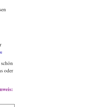
sen
r
n
e schön
ns oder
nweis: