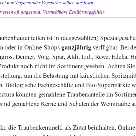
cht nur Veganer oder Vegetarier sollten das lesen:
 essen oft ungesund. Vermeidbare Ernährungsfehler
.
benhautanteilen ist in (ausgewählten) Spezialgeschä
ganzjährig
en oder in Online-Shops
verfügbar. Bei d
gros
,
Denner
,
Volg
,
Spar
,
Aldi
,
Lidl
,
Rewe
,
Edeka
,
H
Produkt noch nicht im Sortiment gesehen. Achten Sie
stellung, um die Belastung mit künstlichen Spritzmit
n. Biologische Fachgeschäfte und Bio-Supermärkte w
natura
könnten gemahlene Traubenanteile im Sortime
r sind gemahlene Kerne und Schalen der Weintraube a
kt, die Traubenkernmehl als Zutat beinhalten. Onlin