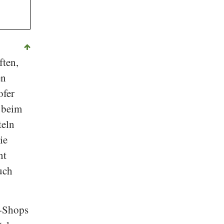
ften,
en
ofer
 beim
teln
ie
nt
uch
e-Shops