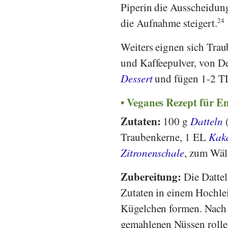
Piperin die Ausscheidun
die Aufnahme steigert.
24
Weiters eignen sich Tra
und Kaffeepulver, von D
Dessert
und fügen 1-2 TL
Veganes Rezept für En
Zutaten:
100 g
Datteln
Traubenkerne, 1 EL
Kak
Zitronenschale
, zum Wä
Zubereitung:
Die Dattel
Zutaten in einem Hochlei
Kügelchen formen. Nach 
gemahlenen Nüssen rolle