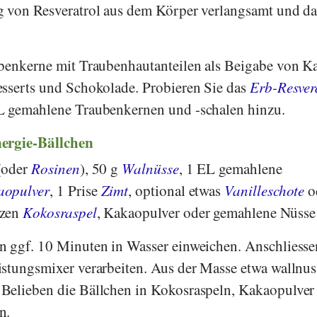
g von Resveratrol aus dem Körper verlangsamt und d
ubenkerne mit Traubenhautanteilen als Beigabe von K
esserts und Schokolade. Probieren Sie das
Erb-Resver
 gemahlene Traubenkernen und -schalen hinzu.
ergie-Bällchen
(oder
Rosinen
), 50 g
Walnüsse
, 1 EL gemahlene
aopulver
, 1 Prise
Zimt
, optional etwas
Vanilleschote
o
lzen
Kokosraspel
, Kakaopulver oder gemahlene Nüsse
n ggf. 10 Minuten in Wasser einweichen. Anschliesse
stungsmixer verarbeiten. Aus der Masse etwa wallnus
Belieben die Bällchen in Kokosraspeln, Kakaopulver
n.