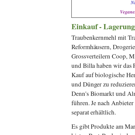
Ni
Veganer
Einkauf - Lagerung
Traubenkernmehl mit Trau
Reformhäusern, Drogeri
Grossverteilern
Coop
,
Mi
und
Billa
haben wir das 
Kauf auf biologische Her
und Dünger zu reduziere
Denn's Biomarkt
und
Al
führen. Je nach Anbiete
separat erhältlich.
Es gibt Produkte am Mar