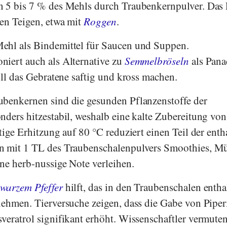
n 5 bis 7 % des Mehls durch Traubenkernpulver. Das 
en Teigen, etwa mit
Roggen
.
ehl als Bindemittel für Saucen und Suppen.
iert auch als Alternative zu
Semmelbröseln
als Pana
oll das Gebratene saftig und kross machen.
ubenkernen sind die gesunden Pflanzenstoffe der
nders hitzestabil, weshalb eine kalte Zubereitung von
tige Erhitzung auf 80 °C reduziert einen Teil der enth
 mit 1 TL des Traubenschalenpulvers Smoothies, Mü
ne herb-nussige Note verleihen.
warzem Pfeffer
hilft, das in den Traubenschalen entha
nehmen. Tierversuche zeigen, dass die Gabe von Piper
veratrol signifikant erhöht. Wissenschaftler vermuten