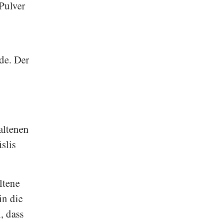
Pulver
de. Der
altenen
slis
ltene
in die
, dass