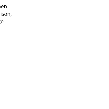
nen
ison,
ge