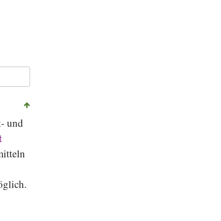
t- und
t
itteln
glich.