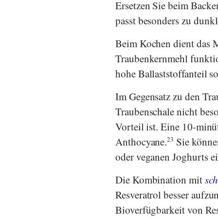
Ersetzen Sie beim Backe
passt besonders zu dunkl
Beim Kochen dient das M
Traubenkernmehl funktion
hohe Ballaststoffanteil s
Im Gegensatz zu den Tra
Traubenschale nicht beso
Vorteil ist. Eine 10-minü
Anthocyane.
23
Sie können
oder veganen Joghurts ei
Die Kombination mit
sch
Resveratrol besser aufzu
Bioverfügbarkeit von Res