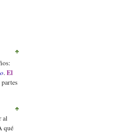
ños:
El
go
.
 partes
 al
¿A qué