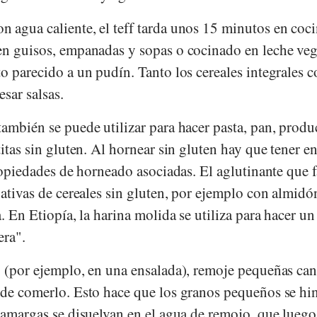
 agua caliente, el teff tarda unos 15 minutos en coci
en guisos, empanadas y sopas o cocinado en leche veg
o parecido a un pudín. Tanto los cereales integrales 
esar salsas.
ambién se puede utilizar para hacer pasta, pan, produ
titas sin gluten. Al hornear sin gluten hay que tener e
propiedades de horneado asociadas. El aglutinante que f
nativas de cereales sin gluten, por ejemplo con almidó
a. En Etiopía, la harina molida se utiliza para hacer u
era".
o (por ejemplo, en una ensalada), remoje pequeñas can
 de comerlo. Esto hace que los granos pequeños se hi
 amargas se disuelvan en el agua de remojo, que luego