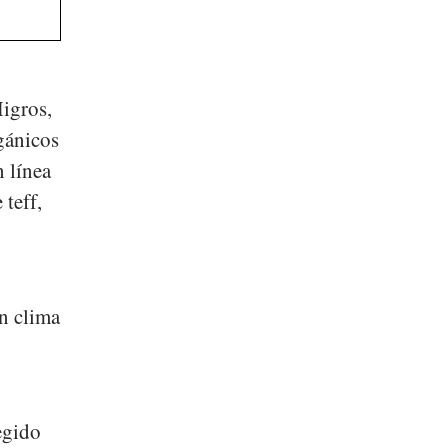
igros
,
gánicos
n línea
 teff,
un clima
egido