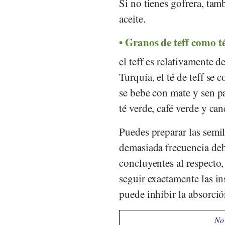
Si no tienes gofrera, ta
aceite.
Granos de teff como t
el teff es relativamente 
Turquía, el té de teff s
se bebe con mate y sen pa
té verde, café verde y can
Puedes preparar las semil
demasiada frecuencia deb
concluyentes al respecto
seguir exactamente las i
puede inhibir la absorci
No 