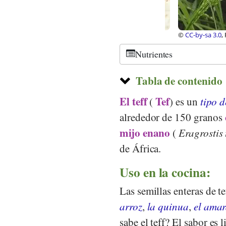
©
CC-by-sa 3.0
, Ras
Nutrientes
Tabla de contenido
El teff
Tef
(
) es un
tipo d
alrededor de 150 granos
mijo enano
(
Eragrostis 
de África.
Uso en la cocina:
Las semillas enteras de te
arroz
,
la quinua
,
el ama
sabe el teff? El sabor es