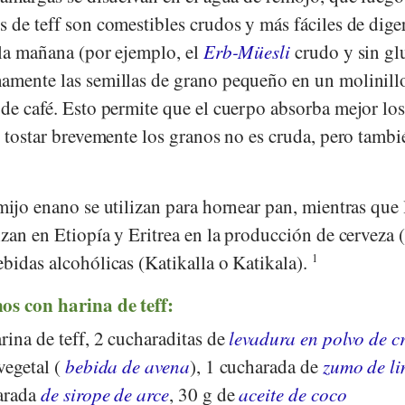
 de teff son comestibles crudos y más fáciles de diger
 la mañana (por ejemplo, el
Erb-Müesli
crudo y sin gl
amente las semillas de grano pequeño en un molinill
 de café. Esto permite que el cuerpo absorba mejor lo
e tostar brevemente los granos no es cruda, pero tambi
mijo enano se utilizan para hornear pan, mientras que 
izan en Etiopía y Eritrea en la producción de cerveza (
bidas alcohólicas (Katikalla o Katikala).
1
os con harina de teff:
rina de teff, 2 cucharaditas de
levadura en polvo de c
vegetal (
bebida de avena
), 1 cucharada de
zumo de l
harada
de sirope de arce
, 30 g de
aceite de coco