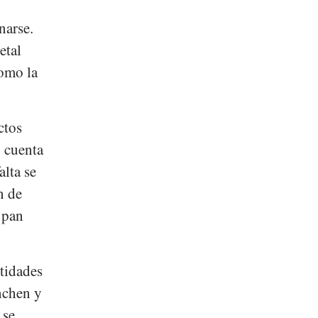
narse.
etal
como la
ctos
n cuenta
alta se
n de
n pan
tidades
nchen y
 se