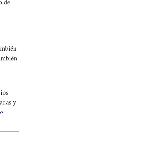
o de
también
también
n
dios
adas y
co