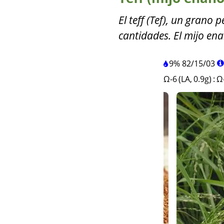
El teff (Tef), un grano
cantidades. El mijo ena
9%
82
/
15
/
03
Ω-6 (LA, 0.9g)
:
Ω-