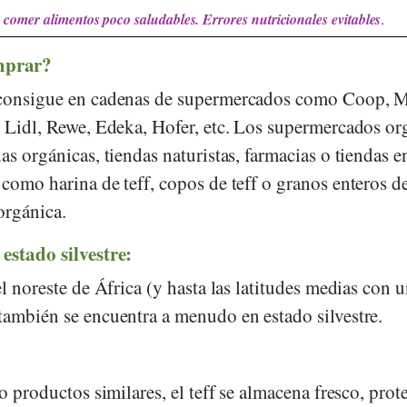
comer alimentos poco saludables. Errores nutricionales evitables
.
mprar?
 consigue en cadenas de supermercados como
Coop
,
M
,
Lidl
,
Rewe
,
Edeka
,
Hofer
, etc. Los supermercados or
das orgánicas, tiendas naturistas, farmacias o tiendas e
como harina de teff, copos de teff o granos enteros de
orgánica.
estado silvestre:
el noreste de África (y hasta las latitudes medias con 
también se encuentra a menudo en estado silvestre.
 o productos similares, el teff se almacena fresco, prot