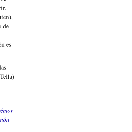
ir.
uten),
o de
s
én es
las
Tella)
rémor
imón