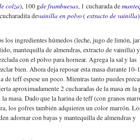
de colza
), 100 g
de frambuesas
, 1 cucharada de
manteq
 cucharadita de
vainilla en polvo
(
extracto de vainilla
)
s los ingredientes húmedos (leche, jugo de limón, ja
etido, mantequilla de almendras, extracto de vainilla) y
zclada con el polvo para hornear. Agrega la sal y las
zclar bien. Ahora deja reposar esta masa durante 10-
a de teff espese un poco. Mientras tanto puedes preca
Vierta aproximadamente 2 cucharadas de la masa en la
n la masa. Dado que la harina de teff (con granos mar
ra, los gofres también adquieren un color marrón. Lo
den adornar con bayas y mantequilla de almendras y