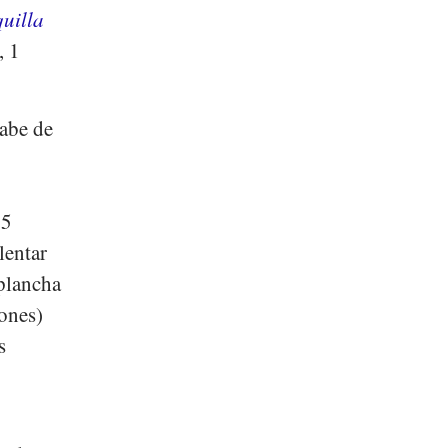
uilla
, 1
rabe de
15
lentar
 plancha
rones)
s