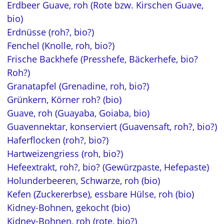
Erdbeer Guave, roh (Rote bzw. Kirschen Guave,
bio)
Erdnüsse (roh?, bio?)
Fenchel (Knolle, roh, bio?)
Frische Backhefe (Presshefe, Bäckerhefe, bio?
Roh?)
Granatapfel (Grenadine, roh, bio?)
Grünkern, Körner roh? (bio)
Guave, roh (Guayaba, Goiaba, bio)
Guavennektar, konserviert (Guavensaft, roh?, bio?)
Haferflocken (roh?, bio?)
Hartweizengriess (roh, bio?)
Hefeextrakt, roh?, bio? (Gewürzpaste, Hefepaste)
Holunderbeeren, Schwarze, roh (bio)
Kefen (Zuckererbse), essbare Hülse, roh (bio)
Kidney-Bohnen, gekocht (bio)
Kidney-Bohnen, roh (rote, bio?)