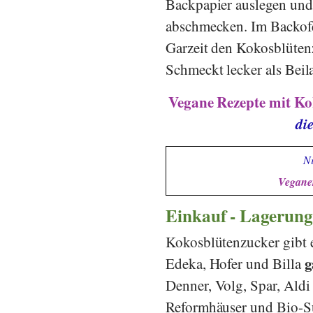
Backpapier auslegen und 
abschmecken. Im Backofe
Garzeit den Kokosblütenz
Schmeckt lecker als Beil
Vegane Rezepte mit Ko
di
Ni
Veganer
Einkauf - Lagerung
Kokosblütenzucker gibt e
g
Edeka
,
Hofer
und
Billa
Denner
,
Volg
,
Spar
,
Aldi
Reformhäuser und Bio-S