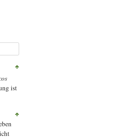
cos
ung ist
Neben
icht