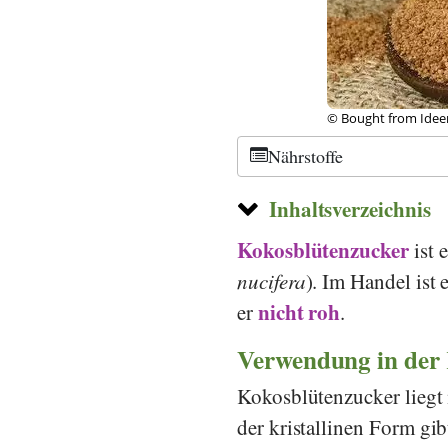
©
CC-by-sa 3.0
, VoD
Nährstoffe
Inhaltsverzeichnis
Kokosblütenzucker
ist 
nucifera
). Im Handel ist 
nicht
roh
er
.
Verwendung in der
Kokosblütenzucker liegt 
der kristallinen Form gi