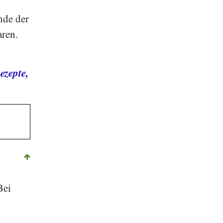
nde der
aren.
ezepte,
Bei