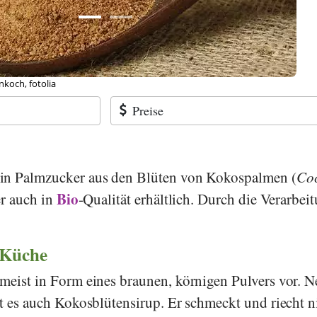
eTan2, Wikimedia Commons
Preise
ein Palmzucker aus den Blüten von Kokospalmen (
Co
Bio
er auch in
-Qualität erhältlich. Durch die Verarbeit
 Küche
meist in Form eines braunen, körnigen Pulvers vor. 
bt es auch Kokosblütensirup. Er schmeckt und riecht n