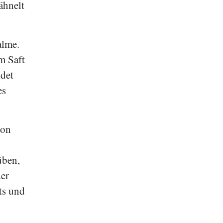
ähnelt
alme.
m Saft
ldet
es
von
üben,
der
ts und
u