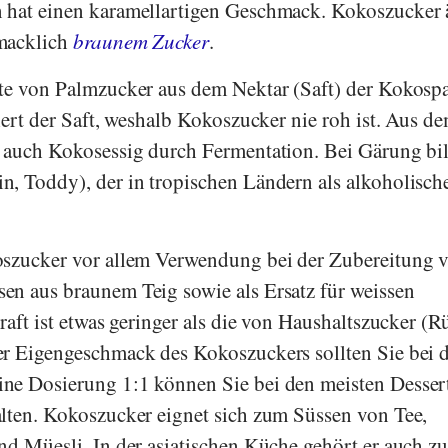
 hat einen karamellartigen Geschmack. Kokoszucker 
macklich
braunem Zucker
.
rte von Palmzucker aus dem Nektar (Saft) der Kokosp
iert der Saft, weshalb Kokoszucker nie roh ist. Aus de
t auch Kokosessig durch Fermentation. Bei Gärung bi
, Toddy), der in tropischen Ländern als alkoholisch
oszucker vor allem Verwendung bei der Zubereitung 
en aus braunem Teig sowie als Ersatz für weissen
raft ist etwas geringer als die von Haushaltszucker (R
er Eigengeschmack des Kokoszuckers sollten Sie bei 
ne Dosierung 1:1 können Sie bei den meisten Desser
lten. Kokoszucker eignet sich zum Süssen von Tee,
nd Müesli. In der asiatischen Küche gehört er auch z