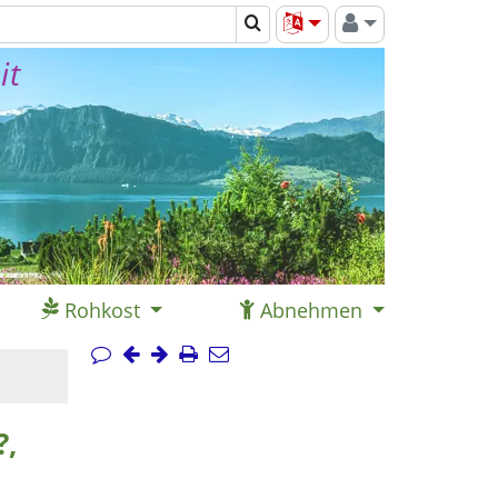
it
Rohkost
Abnehmen
?,