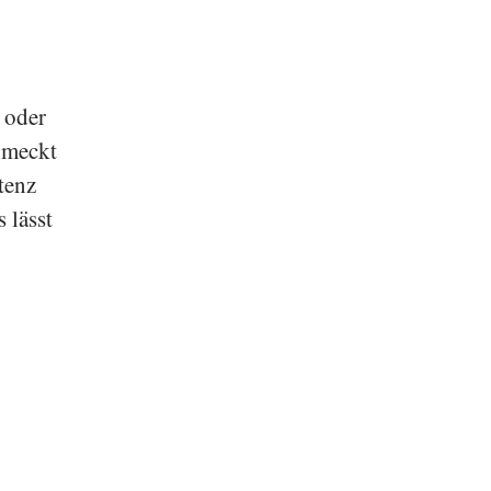
 oder
chmeckt
tenz
 lässt