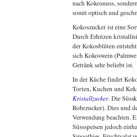
nach Kokosnuss, sondern
somit optisch und gesch
Kokoszucker ist eine So
Durch Erhitzen kristallis
der Kokosblüten entsteh
sich Kokoswein (Palmwein
Getränk sehr beliebt ist.
In der Küche findet Kok
Torten, Kuchen und Keks
Kristallzucker
. Die Süssk
Rohrzucker). Dies und d
Verwendung beachten. Ei
Süssspeisen jedoch einha
Smoothies, Fruchtsalat u