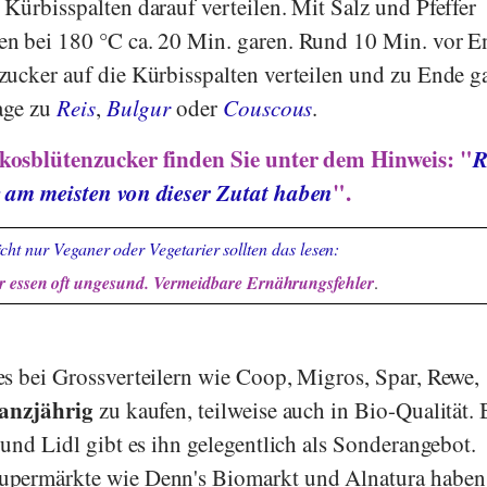
Kürbisspalten darauf verteilen. Mit Salz und Pfeffer
n bei 180 °C ca. 20 Min. garen. Rund 10 Min. vor E
ucker auf die Kürbisspalten verteilen und zu Ende g
age zu
Reis
,
Bulgur
oder
Couscous
.
kosblütenzucker finden Sie unter dem Hinweis: "
R
e am meisten von dieser Zutat haben
".
cht nur Veganer oder Vegetarier sollten das lesen:
 essen oft ungesund. Vermeidbare Ernährungsfehler
.
s bei Grossverteilern wie
Coop
,
Migros
,
Spar
,
Rewe
,
anzjährig
zu kaufen, teilweise auch in Bio-Qualität. 
und
Lidl
gibt es ihn gelegentlich als Sonderangebot.
upermärkte wie
Denn's Biomarkt
und
Alnatura
haben