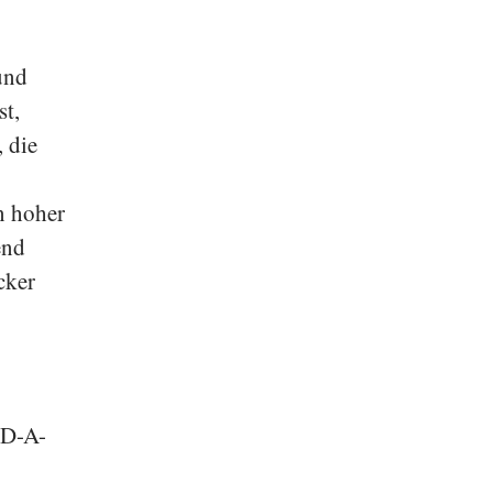
und
st,
, die
in hoher
end
cker
 D-A-