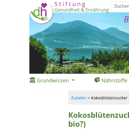
S t i f t u n g
Gesundheit & Ernährung
B
Grundwissen
Nährstoffe
Zutaten
Kokosblütenzucker (
Kokosblütenzuck
bio?)