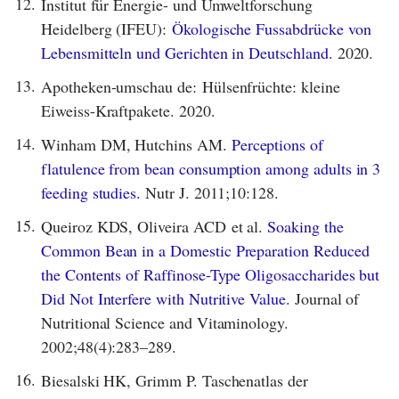
12.
Institut für Energie- und Umweltforschung
Heidelberg (IFEU):
Ökologische Fussabdrücke von
Lebensmitteln und Gerichten in Deutschland.
2020.
13.
Apotheken-umschau de: Hülsenfrüchte: kleine
Eiweiss-Kraftpakete. 2020.
14.
Winham DM, Hutchins AM.
Perceptions of
flatulence from bean consumption among adults in 3
feeding studies.
Nutr J. 2011;10:128.
15.
Queiroz KDS, Oliveira ACD et al.
Soaking the
Common Bean in a Domestic Preparation Reduced
the Contents of Raffinose-Type Oligosaccharides but
Did Not Interfere with Nutritive Value.
Journal of
Nutritional Science and Vitaminology.
2002;48(4):283–289.
16.
Biesalski HK, Grimm P. Taschenatlas der