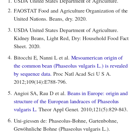
1.
USDA United States Department of Agriculture.
2.
FAOSTAT Food and Agriculture Organization of the
United Nations. Beans, dry. 2020.
3.
USDA United States Department of Agriculture.
Kidney Beans, Light Red, Dry: Household Food Fact
Sheet. 2020.
4.
Bitocchi E, Nanni L et al.
Mesoamerican origin of
the common bean (Phaseolus vulgaris L.) is revealed
by sequence data.
Proc Natl Acad Sci U S A.
2012;109(14):E788-796.
5.
Angioi SA, Rau D et al.
Beans in Europe: origin and
structure of the European landraces of Phaseolus
vulgaris L.
Theor Appl Genet. 2010;121(5):829-843.
6.
Uni-giessen de: Phaseolus-Bohne, Gartenbohne,
Gewöhnliche Bohne (Phaseolus vulgaris L.).