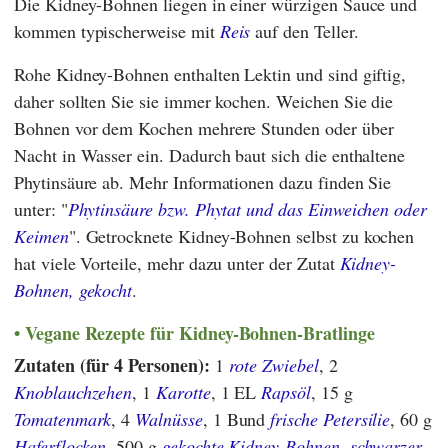
Die Kidney-Bohnen liegen in einer würzigen Sauce und
kommen typischerweise mit
Reis
auf den Teller.
Rohe Kidney-Bohnen enthalten Lektin und sind giftig,
daher sollten Sie sie immer kochen. Weichen Sie die
Bohnen vor dem Kochen mehrere Stunden oder über
Nacht in Wasser ein. Dadurch baut sich die enthaltene
Phytinsäure ab. Mehr Informationen dazu finden Sie
unter: "
Phytinsäure bzw. Phytat und das Einweichen oder
Keimen
". Getrocknete Kidney-Bohnen selbst zu kochen
hat viele Vorteile, mehr dazu unter der Zutat
Kidney-
Bohnen, gekocht
.
Vegane Rezepte für Kidney-Bohnen-Bratlinge
Zutaten (für 4 Personen):
1
rote Zwiebel
, 2
Knoblauchzehen
, 1
Karotte
, 1 EL
Rapsöl
, 15 g
Tomatenmark
, 4
Walnüsse
, 1 Bund
frische Petersilie
, 60 g
Haferflocken
, 500 g
gekochte Kidney-Bohnen
,
schwarzer