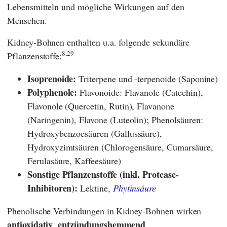
Lebensmitteln und mögliche Wirkungen auf den
Menschen.
Kidney-Bohnen enthalten u.a. folgende sekundäre
8,29
Pflanzenstoffe:
Isoprenoide:
Triterpene und -terpenoide (Saponine)
Polyphenole:
Flavonoide: Flavanole (Catechin),
Flavonole (Quercetin, Rutin), Flavanone
(Naringenin), Flavone (Luteolin); Phenolsäuren:
Hydroxybenzoesäuren (Gallussäure),
Hydroxyzimtsäuren (Chlorogensäure, Cumarsäure,
Ferulasäure, Kaffeesäure)
Sonstige Pflanzenstoffe (inkl. Protease-
Inhibitoren):
Lektine,
Phytinsäure
Phenolische Verbindungen in Kidney-Bohnen wirken
antioxidativ
entzündungshemmend
,
,