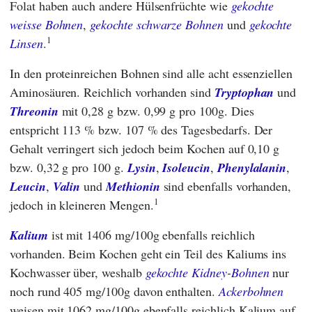
Folat haben auch andere Hülsenfrüchte wie
gekochte
weisse Bohnen
,
gekochte schwarze Bohnen
und
gekochte
1
Linsen
.
In den proteinreichen Bohnen sind alle acht essenziellen
Aminosäuren. Reichlich vorhanden sind
Tryptophan
und
Threonin
mit 0,28 g bzw. 0,99 g pro 100g. Dies
entspricht 113 % bzw. 107 % des Tagesbedarfs. Der
Gehalt verringert sich jedoch beim Kochen auf 0,10 g
bzw. 0,32 g pro 100 g.
Lysin
,
Isoleucin
,
Phenylalanin
,
Leucin
,
Valin
und
Methionin
sind ebenfalls vorhanden,
1
jedoch in kleineren Mengen.
Kalium
ist mit 1406 mg/100g ebenfalls reichlich
vorhanden. Beim Kochen geht ein Teil des Kaliums ins
Kochwasser über, weshalb
gekochte Kidney-Bohnen
nur
noch rund 405 mg/100g davon enthalten.
Ackerbohnen
weisen mit 1062 mg/100g ebenfalls reichlich Kalium auf.