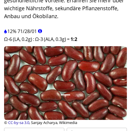
gesundheitliche Vorteile. Erfahren Sie mehr über
wichtige Nährstoffe, sekundäre Pflanzenstoffe,
Anbau und Ökobilanz.
12%
71
/
28
/
01
Ω-6 (LA, 0.2g)
:
Ω-3 (ALA, 0.3g)
=
1:2
©
CC-by-sa 3.0
, Sanjay Acharya, Wikimedia