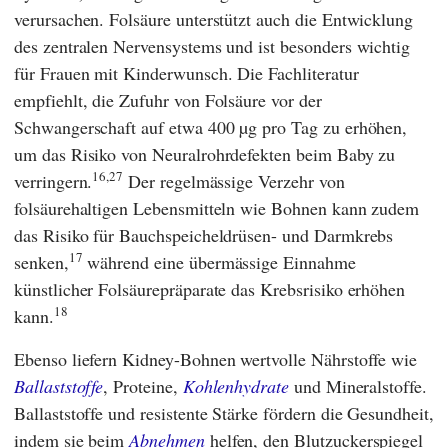
verursachen. Folsäure unterstützt auch die Entwicklung
des zentralen Nervensystems und ist besonders wichtig
für Frauen mit Kinderwunsch. Die Fachliteratur
empfiehlt, die Zufuhr von Folsäure vor der
Schwangerschaft auf etwa 400 µg pro Tag zu erhöhen,
um das Risiko von Neuralrohrdefekten beim Baby zu
16,27
verringern.
Der regelmässige Verzehr von
folsäurehaltigen Lebensmitteln wie Bohnen kann zudem
das Risiko für Bauchspeicheldrüsen- und Darmkrebs
17
senken,
während eine übermässige Einnahme
künstlicher Folsäurepräparate das Krebsrisiko erhöhen
18
kann.
Ebenso liefern Kidney-Bohnen wertvolle Nährstoffe wie
Ballaststoffe
, Proteine,
Kohlenhydrate
und Mineralstoffe.
Ballaststoffe und resistente Stärke fördern die Gesundheit,
indem sie beim
Abnehmen
helfen, den Blutzuckerspiegel