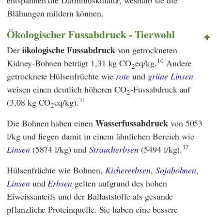
entspannen die Darmmuskulatur, weshalb sie die
Blähungen mildern können.
Ökologischer Fussabdruck - Tierwohl
ökologische Fussabdruck
Der
von getrockneten
10
Kidney-Bohnen beträgt 1,31 kg CO
eq/kg.
Andere
2
getrocknete Hülsenfrüchte wie
rote
und
grüne Linsen
weisen einen deutlich höheren CO
-Fussabdruck auf
2
31
(3,08 kg CO
eq/kg).
2
Wasserfussabdruck
Die Bohnen haben einen
von 5053
l/kg und liegen damit in einem ähnlichen Bereich wie
32
Linsen
(5874 l/kg) und
Straucherbsen
(5494 l/kg).
Hülsenfrüchte wie Bohnen,
Kichererbsen
,
Sojabohnen
,
Linsen
und
Erbsen
gelten aufgrund des hohen
Eiweissanteils und der Ballaststoffe als gesunde
pflanzliche Proteinquelle. Sie haben eine bessere