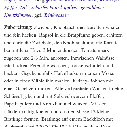
Pfeffer
,
Salz
,
scharfes Paprikapulver
,
gemahlener
Kreuzkümmel
, ggf.
Trinkwasser
.
Zubereitung:
Zwiebel, Knoblauch und Karotten schälen
und fein hacken. Rapsöl in die Bratpfanne geben, erhitzen
und darin die Zwiebeln, den Knoblauch und die Karotte
bei mittlerer Hitze 3 Min. andünsten. Tomatenmark
zugeben und 2-3 Min. anrösten. Inzwischen Walnüsse
fein hacken. Petersilie waschen, trockenschütteln und
hacken. Gegebenenfalls Haferflocken in einem Mörser
oder in einer Mühle fein mahlen. Kidney-Bohnen mit
einer Gabel zerdrücken. Alle vorbereiteten Zutaten in eine
Schüssel geben und mit Salz, schwarzem Pfeffer,
Paprikapulver und Kreuzkümmel würzen. Mit den
Händen kräftig kneten und aus der Masse 12 kleine
Bratlinge formen. Bratlinge auf einem Backblech mit
Backpapier bei 200 °C für 10-15 Min. backen. Dazu