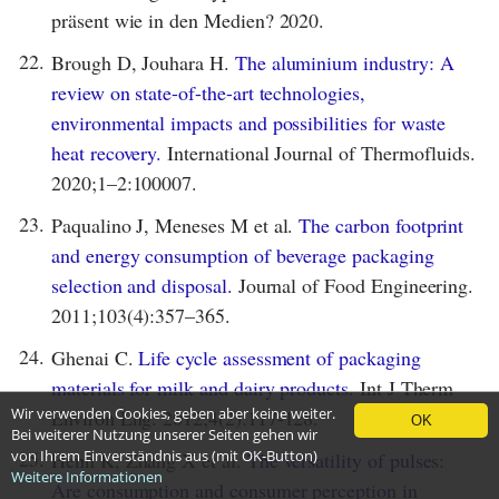
präsent wie in den Medien? 2020.
22.
Brough D, Jouhara H.
The aluminium industry: A
review on state-of-the-art technologies,
environmental impacts and possibilities for waste
heat recovery.
International Journal of Thermofluids.
2020;1–2:100007.
23.
Paqualino J, Meneses M et al.
The carbon footprint
and energy consumption of beverage packaging
selection and disposal.
Journal of Food Engineering.
2011;103(4):357–365.
24.
Ghenai C.
Life cycle assessment of packaging
materials for milk and dairy products.
Int J Therm
Wir verwenden Cookies, geben aber keine weiter.
Environ Eng. 2012;4(2):117-128.
OK
Bei weiterer Nutzung unserer Seiten gehen wir
von Ihrem Einverständnis aus (mit OK-Button)
25.
Henn K, Zhang X et al.
The versatility of pulses:
Weitere Informationen
Are consumption and consumer perception in