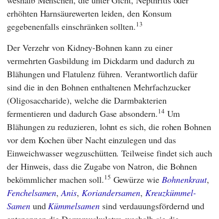
weshalb Menschen, die unter Gicht, Nepthritis oder
erhöhten Harnsäurewerten leiden, den Konsum
13
gegebenenfalls einschränken sollten.
Der Verzehr von Kidney-Bohnen kann zu einer
vermehrten Gasbildung im Dickdarm und dadurch zu
Blähungen und Flatulenz führen. Verantwortlich dafür
sind die in den Bohnen enthaltenen Mehrfachzucker
(Oligosaccharide), welche die Darmbakterien
14
fermentieren und dadurch Gase absondern.
Um
Blähungen zu reduzieren, lohnt es sich, die rohen Bohnen
vor dem Kochen über Nacht einzulegen und das
Einweichwasser wegzuschütten. Teilweise findet sich auch
der Hinweis, dass die Zugabe von Natron, die Bohnen
15
bekömmlicher machen soll.
Gewürze wie
Bohnenkraut
,
Fenchelsamen
,
Anis
,
Koriandersamen
,
Kreuzkümmel-
Samen
und
Kümmelsamen
sind verdauungsfördernd und