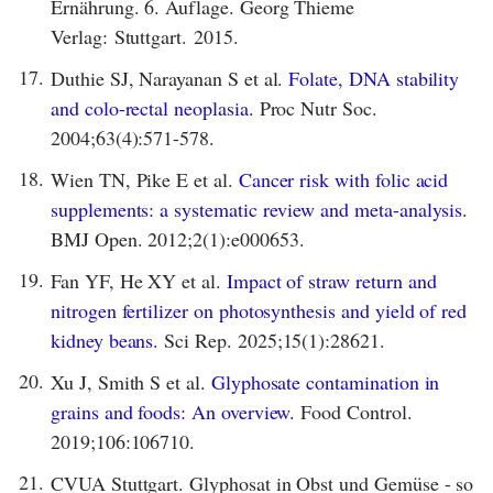
Ernährung. 6. Auflage. Georg Thieme
Verlag: Stuttgart. 2015.
17.
Duthie SJ, Narayanan S et al.
Folate, DNA stability
and colo-rectal neoplasia.
Proc Nutr Soc.
2004;63(4):571-578.
18.
Wien TN, Pike E et al.
Cancer risk with folic acid
supplements: a systematic review and meta-analysis.
BMJ Open. 2012;2(1):e000653.
19.
Fan YF, He XY et al.
Impact of straw return and
nitrogen fertilizer on photosynthesis and yield of red
kidney beans.
Sci Rep. 2025;15(1):28621.
20.
Xu J, Smith S et al.
Glyphosate contamination in
grains and foods: An overview.
Food Control.
2019;106:106710.
21.
CVUA Stuttgart. Glyphosat in Obst und Gemüse - so