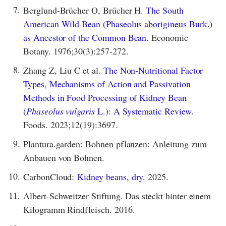
7.
Berglund-Brücher O, Brücher H.
The South
American Wild Bean (Phaseolus aborigineus Burk.)
as Ancestor of the Common Bean.
Economic
Botany. 1976;30(3):257-272.
8.
Zhang Z, Liu C et al.
The Non-Nutritional Factor
Types, Mechanisms of Action and Passivation
Methods in Food Processing of Kidney Bean
(
Phaseolus vulgaris
L.): A Systematic Review.
Foods. 2023;12(19):3697.
9.
Plantura.garden: Bohnen pflanzen: Anleitung zum
Anbauen von Bohnen.
10.
CarbonCloud:
Kidney beans, dry.
2025.
11.
Albert-Schweitzer Stiftung. Das steckt hinter einem
Kilogramm Rindfleisch. 2016.