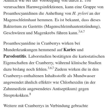
Ähnlich wie bei der Vorbeugung von durch
E. coli
verursachten Harnwegsinfektionen, kann eine Gruppe von
Proanthocyanidinen die Anheftung von
H. pylori
an der
Magenschleimhaut hemmen. Es ist bekannt, dass dieses
Bakterium zu Gastritis (Magenschleimhautentzündung),
3,6,7
Geschwüren und Magenkrebs führen kann.
Proanthocyanidine in Cranberrys wirken bei
Karies
Munderkrankungen hemmend auf
und
Parodontitis
. Laborstudien bestätigten die kariostatischen
Eigenschaften der Cranberry, während klinische Studien
3,6
,7
dazu bislang noch fehlen.
Zudem wirken die in den
Cranberrys enthaltenen Inhaltsstoffe als Mundwasser
angewendet ähnlich effektiv wie Chlorhexidin (in der
Zahnmedizin angewendetes Antiseptikum) gegen
8
Streptokokken.
Weitere mit Cranberrys in Verbindung gebrachte