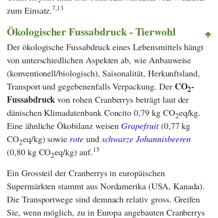
7,
13
zum Einsatz.
Ökologischer Fussabdruck - Tierwohl
Der ökologische Fussabdruck eines Lebensmittels hängt
von unterschiedlichen Aspekten ab, wie Anbauweise
(konventionell/biologisch), Saisonalität, Herkunftsland,
CO
-
Transport und gegebenenfalls Verpackung. Der
2
Fussabdruck
von rohen Cranberrys beträgt laut der
dänischen Klimadatenbank
Concito
0,79 kg CO
eq/kg.
2
Eine ähnliche Ökobilanz weisen
Grapefruit
(0,77 kg
CO
eq/kg) sowie
rote
und
schwarze Johannisbeeren
2
15
(0,80 kg CO
eq/kg) auf.
2
Ein Grossteil der Cranberrys in europäischen
Supermärkten stammt aus Nordamerika (USA, Kanada).
Die Transportwege sind demnach relativ gross. Greifen
Sie, wenn möglich, zu in Europa angebauten Cranberrys