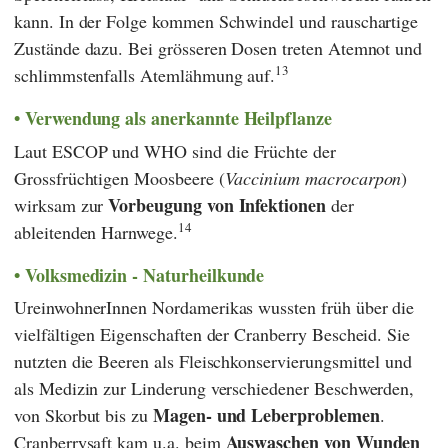
kann. In der Folge kommen Schwindel und rauschartige
Zustände dazu. Bei grösseren Dosen treten Atemnot und
13
schlimmstenfalls Atemlähmung auf.
Verwendung als anerkannte Heilpflanze
Laut
ESCOP
und
WHO
sind die Früchte der
Grossfrüchtigen Moosbeere (
Vaccinium macrocarpon
)
Vorbeugung von Infektionen
wirksam zur
der
14
ableitenden Harnwege.
Volksmedizin - Naturheilkunde
UreinwohnerInnen Nordamerikas wussten früh über die
vielfältigen Eigenschaften der Cranberry Bescheid. Sie
nutzten die Beeren als Fleischkonservierungsmittel und
als Medizin zur Linderung verschiedener Beschwerden,
Magen- und Leberproblemen
von Skorbut bis zu
.
Auswaschen von Wunden
Cranberrysaft kam u.a. beim