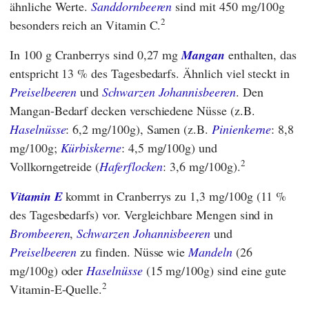
ähnliche Werte.
Sanddornbeeren
sind mit 450 mg/100g
2
besonders reich an Vitamin C.
In 100 g Cranberrys sind 0,27 mg
Mangan
enthalten, das
entspricht 13 % des Tagesbedarfs. Ähnlich viel steckt in
Preiselbeeren
und
Schwarzen Johannisbeeren
. Den
Mangan-Bedarf decken verschiedene Nüsse (z.B.
Haselnüsse
: 6,2 mg/100g), Samen (z.B.
Pinienkerne
: 8,8
mg/100g;
Kürbiskerne
: 4,5 mg/100g) und
2
Vollkorngetreide (
Haferflocken
: 3,6 mg/100g).
Vitamin E
kommt in Cranberrys zu 1,3 mg/100g (11 %
des Tagesbedarfs) vor. Vergleichbare Mengen sind in
Brombeeren
,
Schwarzen Johannisbeeren
und
Preiselbeeren
zu finden. Nüsse wie
Mandeln
(26
mg/100g) oder
Haselnüsse
(15 mg/100g) sind eine gute
2
Vitamin-E-Quelle.