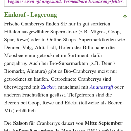
Veganer essen oft ungesund. Vermeidbare Ernährungsfehler
.
Einkauf - Lagerung
Frische Cranberrys finden Sie nur in gut sortierten
Filialen ausgewählter Supermärkte (z.B.
Migros
,
Coop
,
Spar
,
Rewe
)
oder in Online-Shops. Supermarktketten wie
Denner
,
Volg
,
Aldi
,
Lidl
,
Hofer
oder
Billa
haben die
Moosbeere nur getrocknet im Sortiment, dafür
ganzjährig. Auch bei Bio-Supermärkten (z.B.
Denn's
Biomarkt
,
Alnatura
) gibt es Bio-Cranberrys meist nur
getrocknet zu kaufen. Getrocknete Cranberrys sind
überwiegend mit
Zucker
, manchmal mit
Ananassaft
oder
anderen Fruchtsäften gesüsst. Tiefgefroren sind die
Beeren bei
Coop
,
Rewe
und
Edeka
(teilweise als Beeren-
Mix) erhältlich.
Saison
Mitte September
Die
für Cranberrys dauert von
bis Anfang November
. In New Jersey (USA) erfolgt die