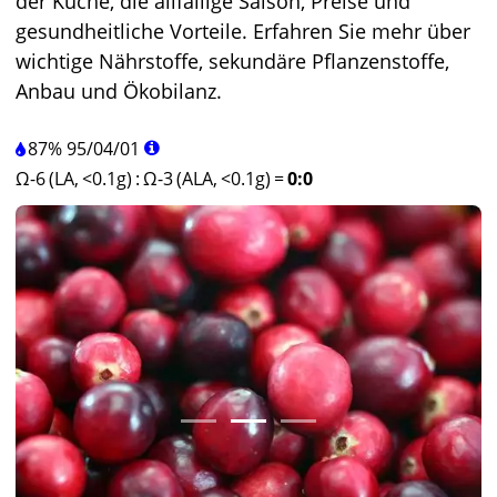
der Küche, die allfällige Saison, Preise und
gesundheitliche Vorteile. Erfahren Sie mehr über
wichtige Nährstoffe, sekundäre Pflanzenstoffe,
Anbau und Ökobilanz.
87%
95
/
04
/
01
Ω-6 (LA, <0.1g)
:
Ω-3 (ALA, <0.1g)
=
0:0