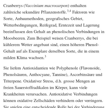
Cranberrys (
Vaccinium macrocarpon
) enthalten
3,4
zahlreiche sekundäre Pflanzenstoffe.
Faktoren wie
Sorte, Anbaumethoden, geografisches Gebiet,
Wetterbedingungen, Reifegrad, Erntezeit und Lagerung
beeinflussen den Gehalt an phenolischen Verbindungen in
Moosbeeren. Zum Beispiel weisen Cranberrys, die bei
kühlerem Wetter angebaut sind, einen höheren Phenol-
Gehalt auf als Exemplare derselben Sorte, die in einem
3
milden Klima wachsen.
Sie liefern Antioxidantien wie Polyphenole (Flavonoide,
Phenolsäuren, Anthocyane, Tannine), Ascorbinsäure und
Triterpene. Oxidativer Stress, d.h. grosse Mengen an
freien Sauerstoffradikalen im Körper, kann viele
Krankheiten verursachen. Antioxidative Verbindungen
können oxidative Zellschäden verhindern oder verringern.
Sie spielen eine entscheidende Rolle bei der Verhinderung