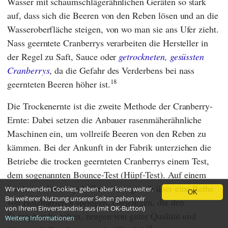
Wasser mit schaumschlägerähnlichen Geräten so stark
auf, dass sich die Beeren von den Reben lösen und an die
Wasseroberfläche steigen, von wo man sie ans Ufer zieht.
Nass geerntete Cranberrys verarbeiten die Hersteller in
der Regel zu Saft, Sauce oder
getrockneten, gesüssten
Cranberrys
, da die Gefahr des Verderbens bei nass
18
geernteten Beeren höher ist.
Die Trockenernte ist die zweite Methode der Cranberry-
Ernte: Dabei setzen die Anbauer rasenmäherähnliche
Maschinen ein, um vollreife Beeren von den Reben zu
kämmen. Bei der Ankunft in der Fabrik unterziehen die
Betriebe die trocken geernteten Cranberrys einem Test,
dem sogenannten Bounce-Test (Hüpf-Test). Auf einem
Förderband muss jede Beere erfolgreich über eine Reihe
Wir verwenden Cookies, geben aber keine weiter.
OK
Bei weiterer Nutzung unserer Seiten gehen wir
von Holzbarrieren springen. Diejenigen, die den
von Ihrem Einverständnis aus (mit OK-Button)
Sprungtest bestehen, zeugen von guter Qualität und
Weitere Informationen
18