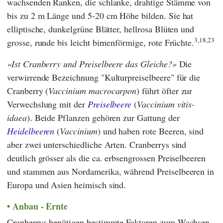
wachsenden Ranken, die schlanke, drahtige Stämme von
bis zu 2 m Länge und 5-20 cm Höhe bilden. Sie hat
elliptische, dunkelgrüne Blätter, hellrosa Blüten und
3,18,23
grosse, runde bis leicht birnenförmige, rote Früchte.
Ist Cranberry und Preiselbeere das Gleiche?
Die
verwirrende Bezeichnung "Kulturpreiselbeere" für die
Cranberry (
Vaccinium macrocarpon
) führt öfter zur
Verwechslung mit der
Preiselbeere
(
Vaccinium vitis-
idaea
). Beide Pflanzen gehören zur Gattung der
Heidelbeeren
(
Vaccinium
) und haben rote Beeren, sind
aber zwei unterschiedliche Arten. Cranberrys sind
deutlich grösser als die ca. erbsengrossen Preiselbeeren
und stammen aus Nordamerika, während Preiselbeeren in
Europa und Asien heimisch sind.
Anbau - Ernte
Cranberrys benötigen bestimmte Faktoren zum Wachsen.