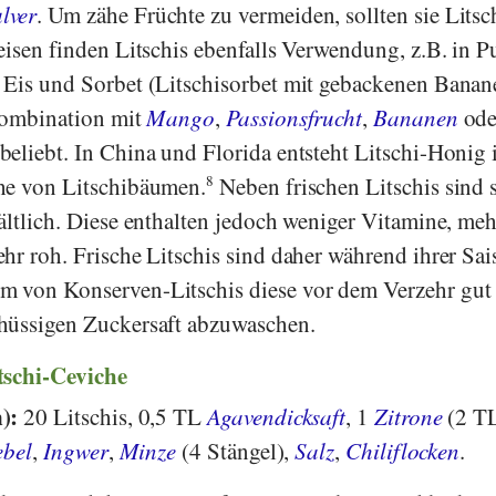
lver
. Um zähe Früchte zu vermeiden, sollten sie Litsc
eisen finden Litschis ebenfalls Verwendung, z.B. in 
 Eis und Sorbet (Litschisorbet mit gebackenen Banan
 Kombination mit
Mango
,
Passionsfrucht
,
Bananen
ode
beliebt. In China und Florida entsteht Litschi-Honig 
he von Litschibäumen.
8
Neben frischen Litschis sind 
ältlich. Diese enthalten jedoch weniger Vitamine, meh
hr roh. Frische Litschis sind daher während ihrer Sai
 von Konserven-Litschis diese vor dem Verzehr gut
hüssigen Zuckersaft abzuwaschen.
tschi-Ceviche
n):
20 Litschis, 0,5 TL
Agavendicksaft
, 1
Zitrone
(2 T
ebel
,
Ingwer
,
Minze
(4 Stängel),
Salz
,
Chiliflocken
.