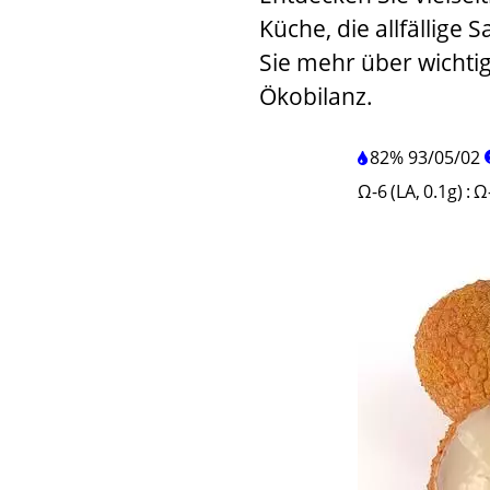
Küche, die allfällige 
Sie mehr über wichti
Ökobilanz.
82%
93
/
05
/
02
Ω-6 (LA, 0.1g)
:
Ω-