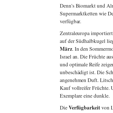
Denn's Biomarkt
und
Al
Supermarktketten wie
De
verfügbar.
Zentraleuropa importiert
auf der Südhalbkugel lie
März
. In den Sommermon
Israel an. Die Früchte au
und optimale Reife zeigen
unbeschädigt ist. Die Sch
angenehmen Duft. Litschi
Kauf vollreifer Früchte. 
Exemplare eine dunkle.
Verfügbarkeit
Die
von Li