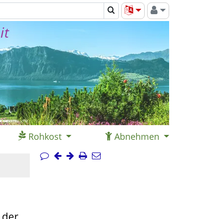
it
Rohkost
Abnehmen
 der