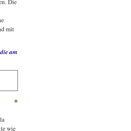
en. Die
ne
nd mit
 die am
la
kte wie