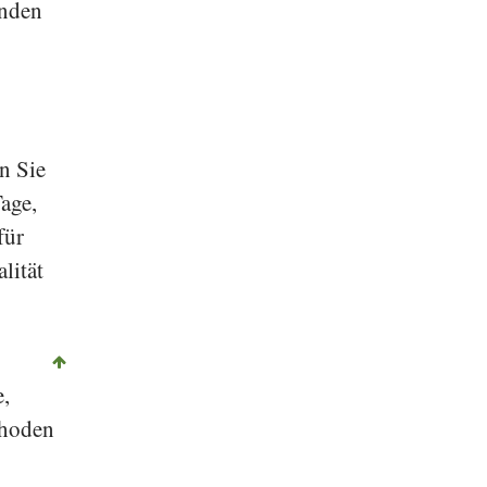
inden
n Sie
age,
für
lität
e,
thoden