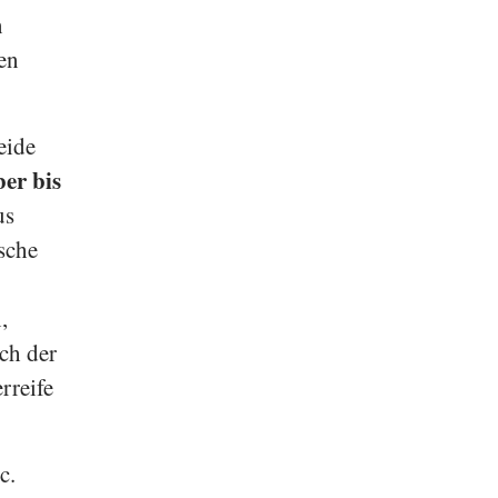
n
en
eide
er bis
us
ische
,
ich der
rreife
c.