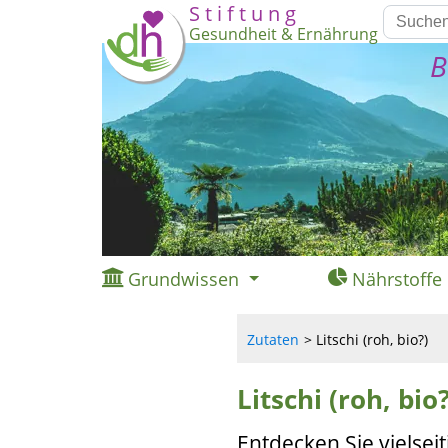
S t i f t u n g
Gesundheit & Ernährung
B
Grundwissen
Nährstoffe
Zutaten
Litschi (roh, bio?)
Litschi (roh, bio?
Entdecken Sie vielsei