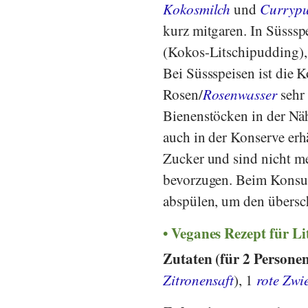
Kokosmilch
und
Currypu
kurz mitgaren. In Süsssp
(Kokos-Litschipudding),
Bei Süssspeisen ist die
Rosen/
Rosenwasser
sehr 
Bienenstöcken in der Nä
auch in der Konserve erh
Zucker und sind nicht me
bevorzugen. Beim Konsum
abspülen, um den übersc
Veganes Rezept für Li
Zutaten (für 2 Persone
Zitronensaft
), 1
rote Zwi