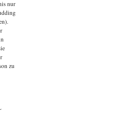
his nur
Pudding
en).
r
in
sie
r
son zu
L