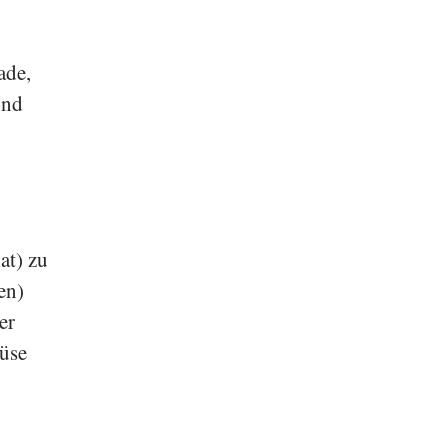
ade,
und
at) zu
en)
der
üse