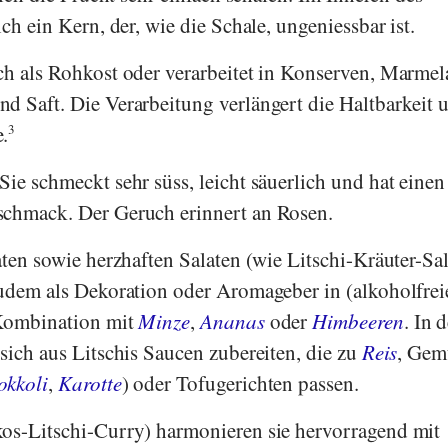
ich ein Kern, der, wie die Schale, ungeniessbar ist.
ch als Rohkost oder verarbeitet in Konserven, Marmel
d Saft. Die Verarbeitung verlängert die Haltbarkeit 
.
3
Sie schmeckt sehr süss, leicht säuerlich und hat einen
schmack. Der Geruch erinnert an Rosen.
aten sowie herzhaften Salaten (wie Litschi-Kräuter-Sal
zudem als Dekoration oder Aromageber in (alkoholfrei
 Kombination mit
Minze
,
Ananas
oder
Himbeeren
. In 
sich aus Litschis Saucen zubereiten, die zu
Reis
, Gem
okkoli
,
Karotte
) oder Tofugerichten passen.
kos-Litschi-Curry) harmonieren sie hervorragend mit