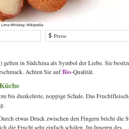
hael Weber, Stiftung Gesundheit und Ernährung Schweiz
Preise
s
) gelten in Südchina als Symbol der Liebe. Sie besit
Bio
Geschmack. Achten Sie auf
-Qualität.
 Küche
ote bis dunkelrote, noppige Schale. Das Fruchtfleisch
ig.
urch etwas Druck zwischen den Fingern bricht die S
 sich die Frucht sehr einfach schälen. Im Inneren des