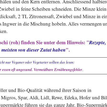
chälen und den Kern entfernen. Anschliessend halbier
Zwiebel in feine Scheiben schneiden. Die Minze klein
dicksaft, 2 TL Zitronensaft, Zwiebel und Minze in ei
s Ingwer in die Mischung hobeln. Alles vermengen u
ken.
schi (roh) finden Sie unter dem Hinweis: "
Rezepte,
meisten von dieser Zutat haben
".
cht nur Veganer oder Vegetarier sollten das lesen:
 essen oft ungesund. Vermeidbare Ernährungsfehler
.
eller und Bio-Qualität während ihrer Saison in
,
Migros
,
Spar
,
Aldi
,
Lidl
,
Rewe
,
Edeka
,
Hofer
und
Bil
e Supermärkte führen sie das ganze Jahr. Bio-Supermär