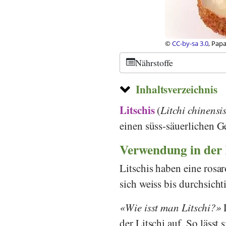
kipedia
©
CC-by-sa 2.0
, Mic
Nährstoffe
Inhaltsverzeichnis
Litschis
(
Litchi chinensi
einen süss-säuerlichen 
Verwendung in der
Litschis haben eine rosar
sich weiss bis durchsicht
Wie isst man Litschi?
D
der Litschi auf. So lässt