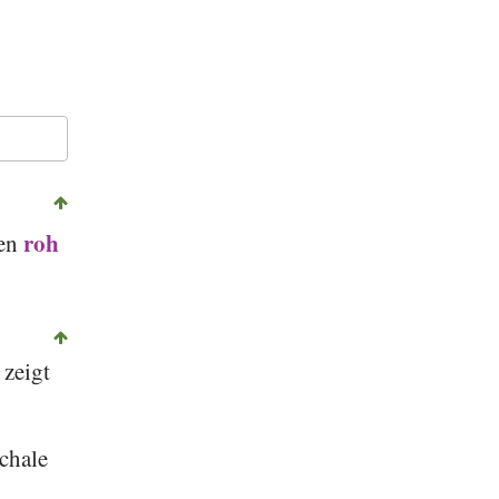
©
CC-by-sa 2.0
, Michael Weber, Stiftung Gesundheit und Ernährung Schweiz
roh
zen
 zeigt
chale