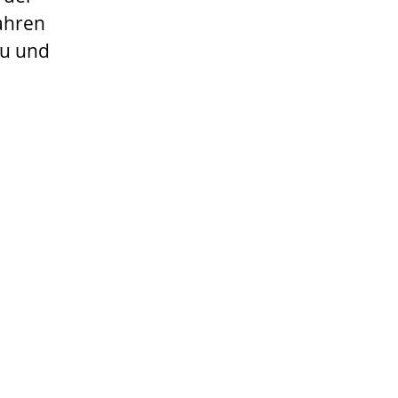
fahren
au und