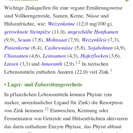
Wichtige Zinkquellen für eine vegane Ernährungsweise
sind Vollkorngetreide, Samen, Kerne, Nüsse und
Hülsenfrüchte, wie:
Weizenkeime
(12,0 mg/100 g),
getrocknete Steinpilze
(11,0),
ungeschälte Hanfsamen
(9,9),
Sesam
(7,8),
Mohnsaat
(7,9),
Weizenkleie
(7,3),
Pinienkerne
(6,4),
Cashewnüsse
(5,8),
Sojabohnen
(4,9),
Chiasamen
(4,6),
Leinsamen
(4,3),
Haferflocken
(3,6),
1,2
Linsen
(3,3) und
Amaranth
(2,9).
In tierischen
1
Lebensmitteln enthalten Austern (22,0) viel Zink.
Lager- und Zubereitungsverluste
In pflanzlichen Lebensmitteln können Phytate (ein
starker, unverdaulicher Ligand für Zink) die Resorption
12
von Zink hemmen.
Einweichen, Keimung oder
Fermentation von Getreide und Hülsenfrüchten aktivieren
das darin enthaltene Enzym Phytase, das Phytat abbaut