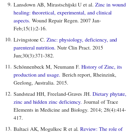
9.
Lansdown AB, Mirastschijski U et al.
Zinc in wound
healing: theoretical, experimental, and clinical
aspects.
Wound Repair Regen. 2007 Jan-
Feb;15(1):2-16.
10.
Livingstone C.
Zinc: physiology, deficiency, and
parenteral nutrition.
Nutr Clin Pract. 2015
Jun;30(3):371-382.
11.
Schönnenbeck M, Neumann F.
History of Zinc, its
production and usage.
Berich report, Rheinzink,
Geelong, Australia. 2015.
12.
Sandstead HH, Freeland-Graves JH.
Dietary phytate,
zinc and hidden zinc deficiency.
Journal of Trace
Elements in Medicine and Biology. 2014; 28(4):414-
417.
13.
Baltaci AK, Mogulkoc R et al.
Review: The role of