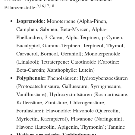
9,16,17,18
Pflanzenstoffe:
Isoprenoide:
Monoterpene (Alpha-Pinen,
Camphen, Sabinen, Beta-Myrcen, Alpha-
Phellandren, 3-Caren, Alpha-Terpinen, p-Cymen,
Eucalyptol, Gamma-Terpinen, Terpineol, Thymol,
Carvacrol, Borneol, Geraniol); Monoterpenoide
(Linalool); Tetraterpene: Carotinoide (Carotine:
Beta-Carotin; Xanthophylle: Lutein)
Polyphenole:
Phenolsäuren: Hydroxybenzoesäuren
(Protocatechinsäure, Gallussäure, Syringinsäure,
Vanillinsäure), Hydroxyzimtsäuren (Rosmarinsäure,
Kaffeesäure, Zimtsäure, Chlorogensäure,
Ferulasäure); Flavonoide: Flavonole (Quercetin,
Myricetin, Kaempferol), Flavanone (Naringenin),
Flavone (Luteolin, Apigenin, Thymonin); Tannine
Weitere organische Verbindungen: