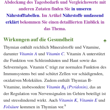
Abdeckung des Tagesbedarfs und Vergleichswerte mit
anderen Zutaten finden Sie
in unseren
Nährstofftabellen
. Im Artikel
Nährstoffe umfassend
erklärt
bekommen Sie einen detaillierten Einblick in
das Thema.
Wirkungen auf die Gesundheit
Thymian enthält reichlich Mineralstoffe und Vitamine,
darunter
Vitamin A
und
Vitamin C
. Vitamin A unterstützt
die Funktion von Schleimhäuten und Haut sowie das
Sehvermögen. Vitamin C trägt zur normalen Funktion des
Immunsystems bei und schützt Zellen vor schädigenden,
oxidativen Molekülen. Zudem enthält Thymian B-
Vitamine, insbesondere
Vitamin B
(Pyridoxin)
, das an
6
der Regulation von Nervensignalen im Gehirn beteiligt ist
und stresslindernd wirkt. Auch
Vitamin K
,
Vitamin E
und
9
Folsäure
kommen in Thymian vor.