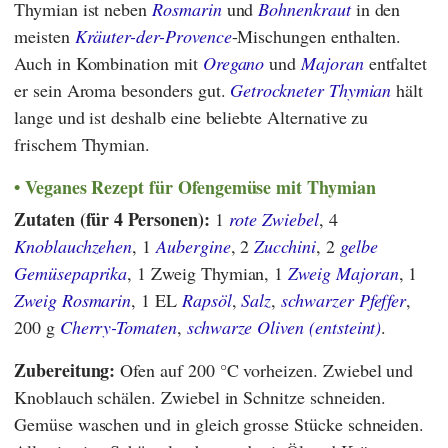
Thymian ist neben
Rosmarin
und
Bohnenkraut
in den
meisten
Kräuter-der-Provence
-Mischungen enthalten.
Auch in Kombination mit
Oregano
und
Majoran
entfaltet
er sein Aroma besonders gut.
Getrockneter Thymian
hält
lange und ist deshalb eine beliebte Alternative zu
frischem Thymian.
Veganes Rezept für Ofengemüse mit Thymian
Zutaten (für 4 Personen):
1
rote Zwiebel
, 4
Knoblauchzehen
, 1
Aubergine
, 2
Zucchini
, 2
gelbe
Gemüsepaprika
, 1 Zweig Thymian, 1
Zweig Majoran
, 1
Zweig Rosmarin
, 1 EL
Rapsöl
,
Salz
,
schwarzer Pfeffer
,
200 g
Cherry-Tomaten
,
schwarze Oliven (entsteint)
.
Zubereitung:
Ofen auf 200 °C vorheizen. Zwiebel und
Knoblauch schälen. Zwiebel in Schnitze schneiden.
Gemüse waschen und in gleich grosse Stücke schneiden.