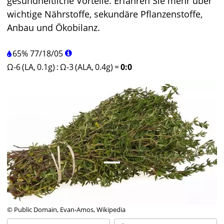
gesundheitliche Vorteile. Erfahren Sie mehr über
wichtige Nährstoffe, sekundäre Pflanzenstoffe,
Anbau und Ökobilanz.
65%
77
/
18
/
05
Ω-6 (LA, 0.1g)
:
Ω-3 (ALA, 0.4g)
=
0:0
© Public Domain, Evan-Amos, Wikipedia