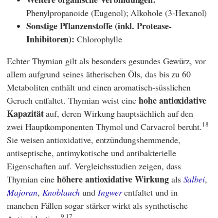
Phenylpropanoide (Eugenol); Alkohole (3-Hexanol)
Sonstige Pflanzenstoffe (inkl. Protease-
Inhibitoren):
Chlorophylle
Echter Thymian gilt als besonders gesundes Gewürz, vor
allem aufgrund seines ätherischen Öls, das bis zu 60
Metaboliten enthält und einen aromatisch-süsslichen
hohe antioxidative
Geruch entfaltet. Thymian weist eine
Kapazität
auf, deren Wirkung hauptsächlich auf den
18
zwei Hauptkomponenten Thymol und Carvacrol beruht.
Sie weisen antioxidative, entzündungshemmende,
antiseptische, antimykotische und antibakterielle
Eigenschaften auf. Vergleichsstudien zeigen, dass
höhere antioxidative Wirkung
Thymian eine
als
Salbei
,
Majoran
,
Knoblauch
und
Ingwer
entfaltet und in
manchen Fällen sogar stärker wirkt als synthetische
9,17