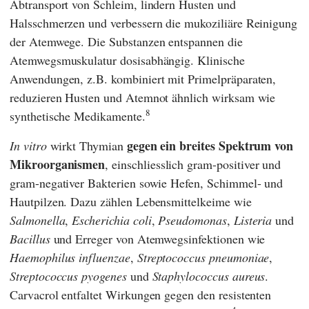
Abtransport von Schleim, lindern Husten und
Halsschmerzen und verbessern die mukoziliäre Reinigung
der Atemwege. Die Substanzen entspannen die
Atemwegsmuskulatur dosisabhängig. Klinische
Anwendungen, z.B. kombiniert mit Primelpräparaten,
reduzieren Husten und Atemnot ähnlich wirksam wie
8
synthetische Medikamente.
gegen ein breites Spektrum von
In vitro
wirkt Thymian
Mikroorganismen
, einschliesslich gram-positiver und
gram-negativer Bakterien sowie Hefen, Schimmel- und
Hautpilzen. Dazu zählen Lebensmittelkeime wie
Salmonella
,
Escherichia coli
,
Pseudomonas
,
Listeria
und
Bacillus
und Erreger von Atemwegsinfektionen wie
Haemophilus influenzae
,
Streptococcus pneumoniae
,
Streptococcus pyogenes
und
Staphylococcus aureus
.
Carvacrol entfaltet Wirkungen gegen den resistenten