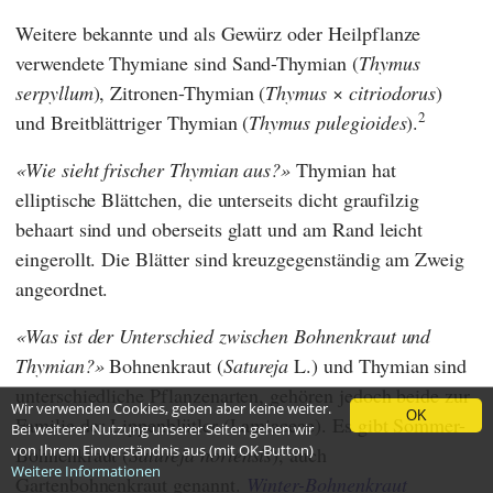
Weitere bekannte und als Gewürz oder Heilpflanze
verwendete Thymiane sind Sand-Thymian (
Thymus
serpyllum
), Zitronen-Thymian (
Thymus
×
citriodorus
)
2
und Breitblättriger Thymian (
Thymus pulegioides
).
Wie sieht frischer Thymian aus?
Thymian hat
elliptische Blättchen, die unterseits dicht graufilzig
behaart sind und oberseits glatt und am Rand leicht
eingerollt. Die Blätter sind kreuzgegenständig am Zweig
angeordnet.
Was ist der Unterschied zwischen Bohnenkraut und
Thymian?
Bohnenkraut (
Satureja
L.) und Thymian sind
unterschiedliche Pflanzenarten, gehören jedoch beide zur
Wir verwenden Cookies, geben aber keine weiter.
OK
Familie der Lippenblütler (Lamiaceae). Es gibt Sommer-
Bei weiterer Nutzung unserer Seiten gehen wir
von Ihrem Einverständnis aus (mit OK-Button)
Bohnenkraut (
Satureja hortensis
), auch
Weitere Informationen
Gartenbohnenkraut genannt.
Winter-Bohnenkraut