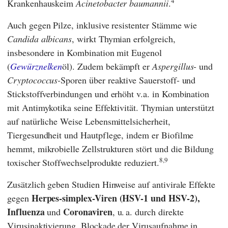
4
Krankenhauskeim
Acinetobacter baumannii
.
Auch gegen Pilze, inklusive resistenter Stämme wie
Candida albicans
, wirkt Thymian erfolgreich,
insbesondere in Kombination mit Eugenol
(
Gewürznelken
öl). Zudem bekämpft er
Aspergillus
- und
Cryptococcus-
Sporen über reaktive Sauerstoff- und
Stickstoffverbindungen und erhöht v.a. in Kombination
mit Antimykotika seine Effektivität. Thymian unterstützt
auf natürliche Weise Lebensmittelsicherheit,
Tiergesundheit und Hautpflege, indem er Biofilme
hemmt, mikrobielle Zellstrukturen stört und die Bildung
8,9
toxischer Stoffwechselprodukte reduziert.
Zusätzlich geben Studien Hinweise auf antivirale Effekte
Herpes-simplex-Viren (HSV-1 und HSV-2),
gegen
Influenza
Coronaviren
und
, u. a. durch direkte
Virusinaktivierung, Blockade der Virusaufnahme in