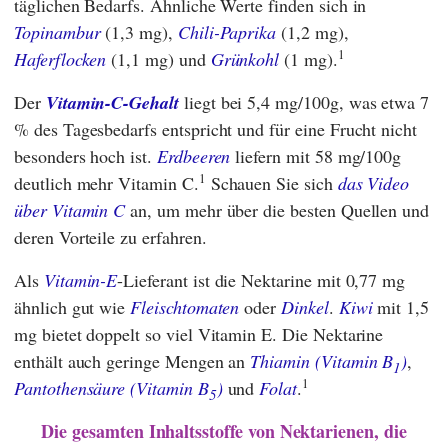
täglichen Bedarfs. Ähnliche Werte finden sich in
Topinambur
(1,3 mg),
Chili-Paprika
(1,2 mg),
1
Haferflocken
(1,1 mg) und
Grünkohl
(1 mg).
Der
Vitamin-C-Gehalt
liegt bei 5,4 mg/100g, was etwa 7
% des Tagesbedarfs entspricht und für eine Frucht nicht
besonders hoch ist.
Erdbeeren
liefern mit 58 mg/100g
1
deutlich mehr Vitamin C.
Schauen Sie sich
das Video
über Vitamin C
an, um mehr über die besten Quellen und
deren Vorteile zu erfahren.
Als
Vitamin-E
-Lieferant ist die Nektarine mit 0,77 mg
ähnlich gut wie
Fleischtomaten
oder
Dinkel
.
Kiwi
mit 1,5
mg bietet doppelt so viel Vitamin E. Die Nektarine
enthält auch geringe Mengen an
Thiamin (Vitamin B
)
,
1
1
Pantothensäure (Vitamin B
)
und
Folat
.
5
Die gesamten Inhaltsstoffe von Nektarienen, die