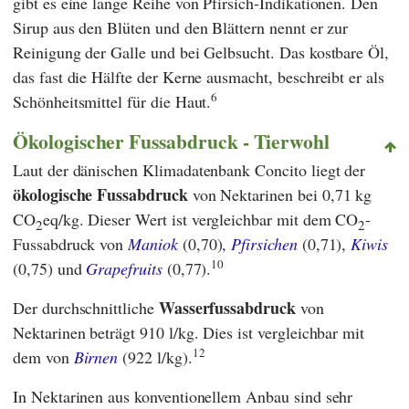
gibt es eine lange Reihe von Pfirsich-Indikationen. Den
Sirup aus den Blüten und den Blättern nennt er zur
Reinigung der Galle und bei Gelbsucht. Das kostbare Öl,
das fast die Hälfte der Kerne ausmacht, beschreibt er als
6
Schönheitsmittel für die Haut.
Ökologischer Fussabdruck - Tierwohl
Laut der dänischen Klimadatenbank
Concito
liegt der
ökologische Fussabdruck
von Nektarinen bei 0,71 kg
CO
eq/kg. Dieser Wert ist vergleichbar mit dem CO
-
2
2
Fussabdruck von
Maniok
(0,70),
Pfirsichen
(0,71),
Kiwis
10
(0,75) und
Grapefruits
(0,77).
Wasserfussabdruck
Der durchschnittliche
von
Nektarinen beträgt 910 l/kg. Dies ist vergleichbar mit
12
dem von
Birnen
(922 l/kg).
In Nektarinen aus konventionellem Anbau sind sehr