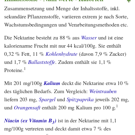
Zusammensetzung und Menge der Inhaltsstoffe, inkl.
sekundäre Pflanzenstoffe, variieren extrem je nach Sorte,
Wachstumsbedingungen und Verarbeitungsmethoden etc.
Die Nektarine besteht zu 88 % aus
Wasser
und ist eine
kalorienarme Frucht mit nur 44 kcal/100g. Sie enthält
0,32 % Fett, 11 %
Kohlenhydrate
(davon 7,9 % Zucker)
und 1,7 %
Ballaststoffe
. Zudem enthält sie 1,1 %
1
Proteine.
Mit 201 mg/100g
Kalium
deckt die Nektarine etwa 10 %
des täglichen Bedarfs. Zum Vergleich:
Weintrauben
liefern 203 mg,
Spargel
und
Spitzpaprika
jeweils 202 mg,
1
und
Orangensaft
enthält 200 mg Kalium pro 100 g.
Niacin (ex Vitamin B
)
ist in der Nektarine mit 1,1
3
mg/100g vertreten und deckt damit etwa 7 % des