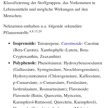
Klassifizierung der Stoffgruppen, das Vorkommen in
Lebensmitteln und mögliche Wirkungen auf den
Menschen.
Nektarinen enthalten u.a. folgende sekundäre
4,8,15,20
Pflanzenstoffe:
Isoprenoide:
Tetraterpene:
Carotinoide
: Carotine
(Beta-Carotin), Xanthophylle (Lutein, Beta-
Cryptoxanthin, Zeaxanthin)
Polyphenole:
Phenolsäuren: Hydroxybenzoesäuren
(Gallussäure, Syringinsäure, Neochlorogensäure),
Hydroxyzimtsäuren (Chlorogensäure, Kaffeesäure,
p-Cumarsäure, o-Cumarsäure, Ferulasäure,
Isoferulasäure, Rosmarinsäure); Flavonoide:
Flavonole (Rutin, Quercetin, Myricetin,
Kaempferol-Rutinosid, Quercitrin, Kaempferol),