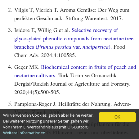
2.
Vilgis T, Vierich T. Aroma Gemüse: Der Weg zum
perfekten Geschmack. Stiftung Warentest. 2017.
3.
Isidore E, Willig G et al.
Selective recovery of
glycosylated phenolic compounds from nectarine tree
branches (
Prunus persica
var.
nucipersica
).
Food
Chem Adv. 2024;4:100585.
4.
Geçer MK.
Biochemical content in fruits of peach and
nectarine cultivars.
Turk Tarim ve Ormancilik
Dergisi/Turkish Journal of Agriculture and Forestry.
2020;44(5):500-505.
5.
Pamplona-Roger J. Heilkräfte der Nahrung. Advent-
Verlag: Zürich. 2006.
Wir verwenden Cookies, geben aber keine weiter.
OK
Bei weiterer Nutzung unserer Seiten gehen wir
6.
Puhle A, Trott-Tschepe J et al. Heilpflanzen für die
von Ihrem Einverständnis aus (mit OK-Button)
Gesundheit: 333 Pflanzen - neues und überliefertes
Weitere Informationen