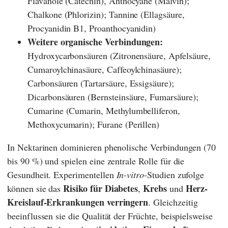
Flavanole (Catechin), Anthocyane (Malvin);
Chalkone (Phlorizin); Tannine (Ellagsäure,
Procyanidin B1, Proanthocyanidin)
Weitere organische Verbindungen:
Hydroxycarbonsäuren (Zitronensäure, Apfelsäure,
Cumaroylchinasäure, Caffeoylchinasäure);
Carbonsäuren (Tartarsäure, Essigsäure);
Dicarbonsäuren (Bernsteinsäure, Fumarsäure);
Cumarine (Cumarin, Methylumbelliferon,
Methoxycumarin); Furane (Perillen)
In Nektarinen dominieren phenolische Verbindungen (70
bis 90 %) und spielen eine zentrale Rolle für die
Gesundheit. Experimentellen
In-vitro
-Studien zufolge
Risiko für Diabetes
Krebs
Herz-
können sie das
,
und
Kreislauf-Erkrankungen verringern
. Gleichzeitig
beeinflussen sie die Qualität der Früchte, beispielsweise