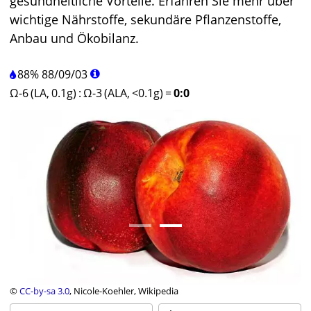
gesundheitliche Vorteile. Erfahren Sie mehr über
wichtige Nährstoffe, sekundäre Pflanzenstoffe,
Anbau und Ökobilanz.
88%
88
/
09
/
03
Ω-6 (LA, 0.1g)
:
Ω-3 (ALA, <0.1g)
=
0:0
©
CC-by-sa 3.0
, Nicole-Koehler, Wikipedia