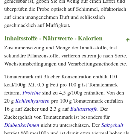
geniessbar ist, geben Sie ein wenig auf einen Löffel und
überprüfen die Probe optisch auf Schimmel, olfaktorisch
auf einen unangenehmen Duft und schliesslich
geschmacklich auf Muffigkeit.
Inhaltsstoffe - Nährwerte - Kalorien
Zusammensetzung und Menge der Inhaltsstoffe, inkl.
sekundäre Pflanzenstoffe, variieren extrem je nach Sorte,
Wachstumsbedingungen und Verarbeitungsmethoden etc.
Tomatenmark mit 3facher Konzentration enthält 110
kcal/100g. Mit 0,5 g Fett pro 100 g ist Tomatenmark
fettarm,
Proteine
sind zu 4,5 g/100g enthalten. Von den
20 g
Kohlenhydraten
pro 100 g Tomatenmark entfallen
16 g auf Zucker und 2,3 g auf
Ballaststoffe
. Der
Zuckergehalt von Tomatenmark ist besonders für
DiabetikerInnen
nicht zu unterschätzen. Der
Salzgehalt
beträgt 660 mg/100g und ist damit etwa viermal höher als