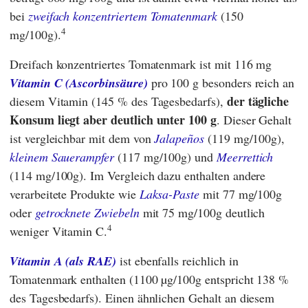
bei
zweifach konzentriertem Tomatenmark
(150
4
mg/100g).
Dreifach konzentriertes Tomatenmark ist mit 116 mg
Vitamin C (Ascorbinsäure)
pro 100 g besonders reich an
der tägliche
diesem Vitamin (145 % des Tagesbedarfs),
Konsum liegt aber deutlich unter 100 g
. Dieser Gehalt
ist vergleichbar mit dem von
Jalapeños
(119 mg/100g),
kleinem Sauerampfer
(117 mg/100g) und
Meerrettich
(114 mg/100g). Im Vergleich dazu enthalten andere
verarbeitete Produkte wie
Laksa-Paste
mit 77 mg/100g
oder
getrocknete Zwiebeln
mit 75 mg/100g deutlich
4
weniger Vitamin C.
Vitamin A (als RAE)
ist ebenfalls reichlich in
Tomatenmark enthalten (1100 µg/100g entspricht 138 %
des Tagesbedarfs). Einen ähnlichen Gehalt an diesem