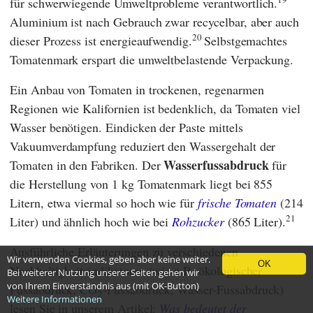
für schwerwiegende Umweltprobleme verantwortlich.
Aluminium ist nach Gebrauch zwar recycelbar, aber auch
20
dieser Prozess ist energieaufwendig.
Selbstgemachtes
Tomatenmark erspart die umweltbelastende Verpackung.
Ein Anbau von Tomaten in trockenen, regenarmen
Regionen wie Kalifornien ist bedenklich, da Tomaten viel
Wasser benötigen. Eindicken der Paste mittels
Vakuumverdampfung reduziert den Wassergehalt der
Wasserfussabdruck
Tomaten in den Fabriken. Der
für
die Herstellung von 1 kg Tomatenmark liegt bei 855
Litern, etwa viermal so hoch wie für
frische Tomaten
(214
21
Liter) und ähnlich hoch wie bei
Rohzucker
(865 Liter).
Ausführliche Erläuterungen zu verschiedenen
Wir verwenden Cookies, geben aber keine weiter.
OK
Nachhaltigkeitsindikatoren (wie z.B. ökologischer
Bei weiterer Nutzung unserer Seiten gehen wir
von Ihrem Einverständnis aus (mit OK-Button)
Fussabdruck, CO
-Fussabdruck, Wasser-Fussabdruck)
2
Weitere Informationen
lesen Sie in unserem Artikel:
Was bedeutet der