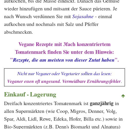
aufkochen, bis die Masse eindickt. Danach das Gemüse
wieder hinzufügen und mitsamt der Sauce pürieren. Je
nach Wunsch verdünnen Sie mit
Sojasahne
- einmal
aufkochen und nochmals mit Salz und Pfeffer
abschmecken.
Vegane Rezepte mit 3fach konzentriertem
Tomatenmark finden Sie unter dem Hinweis:
"
".
Rezepte, die am meisten von dieser Zutat haben
Nicht nur Veganer oder Vegetarier sollten das lesen:
Veganer essen oft ungesund. Vermeidbare Ernährungsfehler
.
Einkauf - Lagerung
ganzjährig
Dreifach konzentriertes Tomatenmark ist
in
allen Supermärkten (wie
Coop
,
Migros
,
Denner
,
Volg
,
Spar
,
Aldi
,
Lidl
,
Rewe
,
Edeka
,
Hofer
,
Billa
etc.) sowie in
Bio-Supermärkten (z.B.
Denn's Biomarkt
und
Alnatura
)