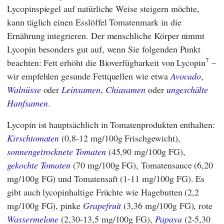
Lycopinspiegel auf natürliche Weise steigern möchte,
kann täglich einen Esslöffel Tomatenmark in die
Ernährung integrieren. Der menschliche Körper nimmt
Lycopin besonders gut auf, wenn Sie folgenden Punkt
7
beachten: Fett erhöht die Bioverfügbarkeit von Lycopin
–
wir empfehlen gesunde Fettquellen wie etwa
Avocado
,
Walnüsse
oder
Leinsamen
,
Chiasamen
oder
ungeschälte
Hanfsamen
.
Lycopin ist hauptsächlich in Tomatenprodukten enthalten:
Kirschtomaten
(0,8-12 mg/100g Frischgewicht),
sonnengetrocknete
Tomaten
(45,90 mg/100g FG),
gekochte Tomaten
(70 mg/100g FG), Tomatensauce (6,20
mg/100g FG) und Tomatensaft (1-11 mg/100g FG). Es
gibt auch lycopinhaltige Früchte wie Hagebutten (2,2
mg/100g FG), pinke
Grapefruit
(3,36 mg/100g FG), rote
Wassermelone
(2,30-13,5 mg/100g FG),
Papaya
(2-5,30