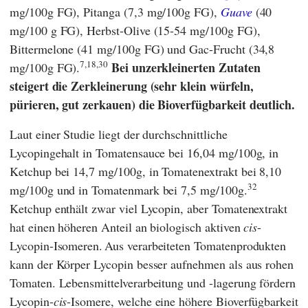
mg/100g FG), Pitanga (7,3 mg/100g FG),
Guave
(40
mg/100 g FG), Herbst-Olive (15-54 mg/100g FG),
Bittermelone (41 mg/100g FG) und Gac-Frucht (34,8
7,18,30
Bei unzerkleinerten Zutaten
mg/100g FG).
steigert die Zerkleinerung (sehr klein würfeln,
pürieren, gut zerkauen) die Bioverfügbarkeit deutlich.
Laut einer Studie liegt der durchschnittliche
Lycopingehalt in Tomatensauce bei 16,04 mg/100g, in
Ketchup bei 14,7 mg/100g, in Tomatenextrakt bei 8,10
32
mg/100g und in Tomatenmark bei 7,5 mg/100g.
Ketchup enthält zwar viel Lycopin, aber Tomatenextrakt
hat einen höheren Anteil an biologisch aktiven
cis
-
Lycopin-Isomeren.
Aus verarbeiteten Tomatenprodukten
kann der Körper Lycopin besser aufnehmen als aus rohen
Tomaten. Lebensmittelverarbeitung und -lagerung fördern
Lycopin-
cis
-Isomere, welche eine höhere Bioverfügbarkeit