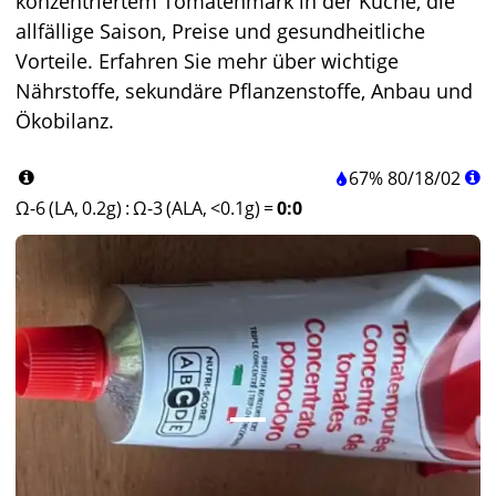
konzentriertem Tomatenmark in der Küche, die
allfällige Saison, Preise und gesundheitliche
Vorteile. Erfahren Sie mehr über wichtige
Nährstoffe, sekundäre Pflanzenstoffe, Anbau und
Ökobilanz.
67%
80
/
18
/
02
Ω-6 (LA, 0.2g)
:
Ω-3 (ALA, <0.1g)
=
0:0