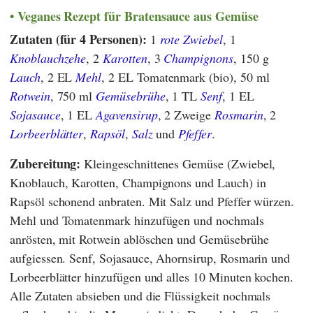
Veganes Rezept für Bratensauce aus Gemüse
Zutaten (für 4 Personen):
1
rote Zwiebel
, 1
Knoblauchzehe
, 2
Karotten
, 3
Champignons
, 150 g
Lauch
, 2 EL
Mehl
, 2 EL Tomatenmark (bio), 50 ml
Rotwein
, 750 ml
Gemüsebrühe
, 1 TL
Senf
, 1 EL
Sojasauce
, 1 EL
Agavensirup
, 2 Zweige
Rosmarin
, 2
Lorbeerblätter
,
Rapsöl
,
Salz
und
Pfeffer
.
Zubereitung:
Kleingeschnittenes Gemüse (Zwiebel,
Knoblauch, Karotten, Champignons und Lauch) in
Rapsöl schonend anbraten. Mit Salz und Pfeffer würzen.
Mehl und Tomatenmark hinzufügen und nochmals
anrösten, mit Rotwein ablöschen und Gemüsebrühe
aufgiessen. Senf, Sojasauce, Ahornsirup, Rosmarin und
Lorbeerblätter hinzufügen und alles 10 Minuten kochen.
Alle Zutaten absieben und die Flüssigkeit nochmals