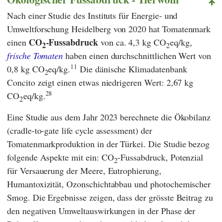
Nach einer Studie des
Instituts für Energie- und
Umweltforschung Heidelberg
von 2020 hat Tomatenmark
CO
-Fussabdruck
einen
von ca. 4,3 kg CO
eq/kg,
2
2
frische Tomaten
haben einen durchschnittlichen Wert von
11
0,8 kg CO
eq/kg.
Die dänische Klimadatenbank
2
Concito
zeigt einen etwas niedrigeren Wert: 2,67 kg
28
CO
eq/kg.
2
Eine Studie aus dem Jahr 2023 berechnete die Ökobilanz
(cradle-to-gate life cycle assessment) der
Tomatenmarkproduktion in der Türkei. Die Studie bezog
folgende Aspekte mit ein: CO
-Fussabdruck, Potenzial
2
für Versauerung der Meere, Eutrophierung,
Humantoxizität, Ozonschichtabbau und photochemischer
Smog. Die Ergebnisse zeigen, dass der grösste Beitrag zu
den negativen Umweltauswirkungen in der Phase der