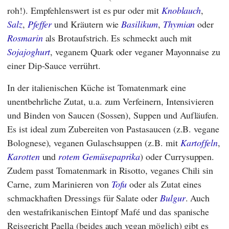
roh!). Empfehlenswert ist es pur oder mit
Knoblauch
,
Salz
,
Pfeffer
und Kräutern wie
Basilikum
,
Thymian
oder
Rosmarin
als Brotaufstrich. Es schmeckt auch mit
Sojajoghurt
, veganem Quark oder veganer Mayonnaise zu
einer Dip-Sauce verrührt.
In der italienischen Küche ist Tomatenmark eine
unentbehrliche Zutat, u.a. zum Verfeinern, Intensivieren
und Binden von Saucen (Sossen), Suppen und Aufläufen.
Es ist ideal zum Zubereiten von Pastasaucen (z.B. vegane
Bolognese), veganen Gulaschsuppen (z.B. mit
Kartoffeln
,
Karotten
und
rotem Gemüsepaprika
) oder Currysuppen.
Zudem passt Tomatenmark in Risotto, veganes Chili sin
Carne, zum Marinieren von
Tofu
oder als Zutat eines
schmackhaften Dressings für Salate oder
Bulgur
. Auch
den westafrikanischen Eintopf Mafé und das spanische
Reisgericht Paella (beides auch vegan möglich) gibt es