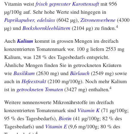
Vitamin weist
frisch gepresster Karottensaft
mit 956
µg/100g auf. Sehr hohe Werte sind hingegen in
Paprikapulver, edelsüss
(6042 µg),
Zitronenverbene
(4300
4
µg) und
Bockshornkleeblättern
(2104 µg) zu finden.
Auch
Kalium
kommt in grossen Mengen im dreifach
konzentrierten Tomatenmark vor. 100 g liefern 2553 mg
Kalium, was 128 % des Tagesbedarfs entspricht.
Ähnliche Mengen finden Sie in getrockneten Kräutern
wie
Basilikum
(2630 mg) und
Bärlauch
(2549 mg) sowie
auch in
Hefeextrakt
(2100 mg/100g). Noch mehr Kalium
4
ist in
getrockneten Tomaten
(3427 mg) enthalten.
Weitere nennenswerte Mikronährstoffe im dreifach
konzentrierten Tomatenmark sind
Vitamin K
(71 µg/100g;
95 % des Tagesbedarfs),
Biotin
(41 µg/100g; 82 % des
Tagesbedarfs) und
Vitamin E
(9,6 mg/100g; 80 % des
4