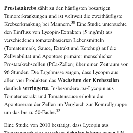
Prostatakrebs
zählt zu den häufigsten bösartigen
Tumorerkrankungen und ist weltweit die zweithäufigste
30
Krebserkrankung bei Männern.
Eine
Studie untersuchte
den Einfluss von Lycopin-Extrakten (5 mg/ml) aus
verschiedenen tomatenbasierten Lebensmitteln
(Tomatenmark, Sauce, Extrakt und Ketchup) auf die
Zellviabilität und Apoptose primärer menschlicher
Prostatakrebszellen (PCa-Zellen) über einen Zeitraum von
96 Stunden. Die Ergebnisse zeigen, dass Lycopin aus
Wachstum der Krebszellen
allen vier Produkten das
verringerte
deutlich
. Insbesondere
cis
-Lycopin aus
Tomatenextrakt und Tomatensauce erhöhte die
Apoptoserate der Zellen im Vergleich zur Kontrollgruppe
32
um das bis zu 50-Fache.
Eine Studie von 2010 bestätigt, dass Lycopin aus
Schutzwirkung gegen UV-
Tomatenmark eine messbare