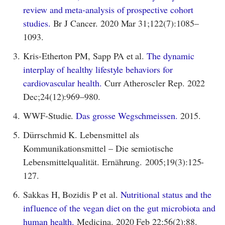
review and meta-analysis of prospective cohort
studies.
Br J Cancer. 2020 Mar 31;122(7):1085–
1093.
3.
Kris-Etherton PM, Sapp PA et al.
The dynamic
interplay of healthy lifestyle behaviors for
cardiovascular health.
Curr Atheroscler Rep. 2022
Dec;24(12):969–980.
4.
WWF-Studie.
Das grosse Wegschmeissen.
2015.
5.
Dürrschmid K. Lebensmittel als
Kommunikationsmittel – Die semiotische
Lebensmittelqualität. Ernährung. 2005;19(3):125-
127.
6.
Sakkas H, Bozidis P et al.
Nutritional status and the
influence of the vegan diet on the gut microbiota and
human health.
Medicina. 2020 Feb 22;56(2):88.