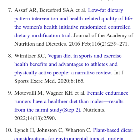
7.
Assaf AR, Beresford SAA et al.
Low-fat dietary
pattern intervention and health-related quality of life:
the women’s health initiative randomized controlled
dietary modification trial.
Journal of the Academy of
Nutrition and Dietetics. 2016 Feb;116(2):259–271.
8.
Wirnitzer KC,
Vegan diet in sports and exercise –
health benefits and advantages to athletes and
physically active people: a narrative review.
Int J
Sports Exerc Med. 2020;6:165.
9.
Motevalli M, Wagner KH et al.
Female endurance
runners have a healthier diet than males—results
from the nurmi study(Step 2).
Nutrients.
2022;14(13):2590.
10.
Lynch H, Johnston C, Wharton C.
Plant-based diets:
considerations for environmental impact, protein