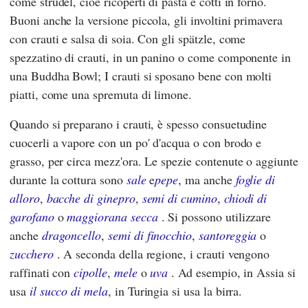
come strudel, cioè ricoperti di pasta e cotti in forno.
Buoni anche la versione piccola, gli involtini primavera
con crauti e salsa di soia. Con gli spätzle, come
spezzatino di crauti, in un panino o come componente in
una Buddha Bowl; I crauti si sposano bene con molti
piatti, come una spremuta di limone.
Quando si preparano i crauti, è spesso consuetudine
cuocerli a vapore con un po' d'acqua o con brodo e
grasso, per circa mezz'ora. Le spezie contenute o aggiunte
durante la cottura sono
sale
e
pepe
, ma anche
foglie di
alloro
,
bacche di ginepro
,
semi di cumino
,
chiodi di
garofano
o
maggiorana secca
. Si possono utilizzare
anche
dragoncello
,
semi di finocchio
,
santoreggia
o
zucchero
. A seconda della regione, i crauti vengono
raffinati con
cipolle
,
mele
o
uva
. Ad esempio, in Assia si
usa
il succo di mela
, in Turingia si usa la birra.