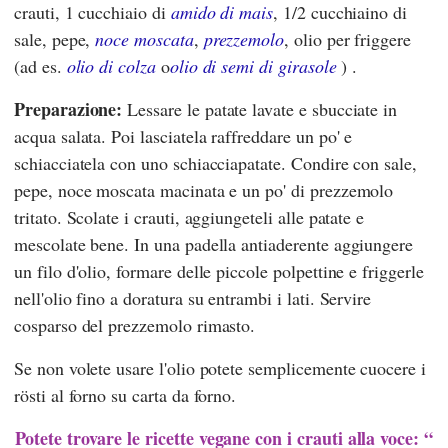
crauti, 1 cucchiaio di
amido di mais
, 1/2 cucchiaino di
sale, pepe,
noce moscata
,
prezzemolo
, olio per friggere
(ad es.
olio di colza
o
olio di semi di girasole
) .
Preparazione:
Lessare le patate lavate e sbucciate in
acqua salata. Poi lasciatela raffreddare un po' e
schiacciatela con uno schiacciapatate. Condire con sale,
pepe, noce moscata macinata e un po' di prezzemolo
tritato. Scolate i crauti, aggiungeteli alle patate e
mescolate bene. In una padella antiaderente aggiungere
un filo d'olio, formare delle piccole polpettine e friggerle
nell'olio fino a doratura su entrambi i lati. Servire
cosparso del prezzemolo rimasto.
Se non volete usare l'olio potete semplicemente cuocere i
rösti al forno su carta da forno.
Potete trovare le ricette vegane con i crauti alla voce: “