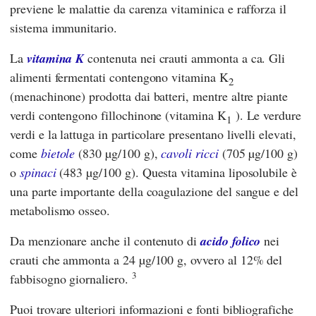
previene le malattie da carenza vitaminica e rafforza il
sistema immunitario.
La
vitamina K
contenuta nei crauti ammonta a ca. Gli
alimenti fermentati contengono vitamina K
2
(menachinone) prodotta dai batteri, mentre altre piante
verdi contengono fillochinone (vitamina K
). Le verdure
1
verdi e la lattuga in particolare presentano livelli elevati,
come
bietole
(830 µg/100 g),
cavoli ricci
(705 µg/100 g)
o
spinaci
(483 µg/100 g). Questa vitamina liposolubile è
una parte importante della coagulazione del sangue e del
metabolismo osseo.
Da menzionare anche il contenuto di
acido folico
nei
crauti che ammonta a 24 µg/100 g, ovvero al 12% del
3
fabbisogno giornaliero.
Puoi trovare ulteriori informazioni e fonti bibliografiche