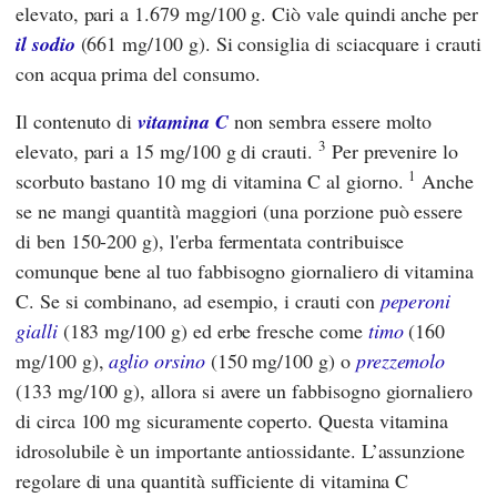
elevato, pari a 1.679 mg/100 g. Ciò vale quindi anche per
il sodio
(661 mg/100 g). Si consiglia di sciacquare i crauti
con acqua prima del consumo.
Il contenuto di
vitamina C
non sembra essere molto
3
elevato, pari a 15 mg/100 g di crauti.
Per prevenire lo
1
scorbuto bastano 10 mg di vitamina C al giorno.
Anche
se ne mangi quantità maggiori (una porzione può essere
di ben 150-200 g), l'erba fermentata contribuisce
comunque bene al tuo fabbisogno giornaliero di vitamina
C. Se si combinano, ad esempio, i crauti con
peperoni
gialli
(183 mg/100 g) ed erbe fresche come
timo
(160
mg/100 g),
aglio orsino
(150 mg/100 g) o
prezzemolo
(133 mg/100 g), allora si avere un fabbisogno giornaliero
di circa 100 mg sicuramente coperto. Questa vitamina
idrosolubile è un importante antiossidante. L’assunzione
regolare di una quantità sufficiente di vitamina C