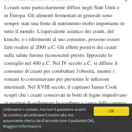
I crauti sono particolarmente diffusi negli Stati Uniti e
in Europa. Gli alimenti fermentati in generale sono
sempre stati una fonte di nutrimento molto importante in
tutto il mondo. L'equivalente asiatico dei crauti, del
kimchi, o i riferimenti al suo consumo, possono essere
fatti risalire al 2000 a.C. Gli effetti positivi dei crauti
sulla salute furono riconosciuti presto. Ippocrate lo
consigliò nel 400 a.C. Nel IV secolo a.C. si diffuse il
consumo di crauti per combattere l'obesità, mentre i
romani lo consumavano per prevenire le infezioni
intestinali. Nel XVIII secolo, il capitano
James Cook
scoprì che i crauti conservati in botti di legno impedivano
ai marinai di sviluppare lo scorbuto a causa della carenza
Utilizziamo i cookies, ma non li passiamo avanti.
di vitamina C, e da allora li mangiò durante i suoi lunghi
OK
Se continui ad utilizzare il nostro sito noi
viaggi.
assumiamo che tu sia d'accordo (con il pulsante OK).
Maggiori informazioni
17
La produzione industriale iniziò nel 1830.