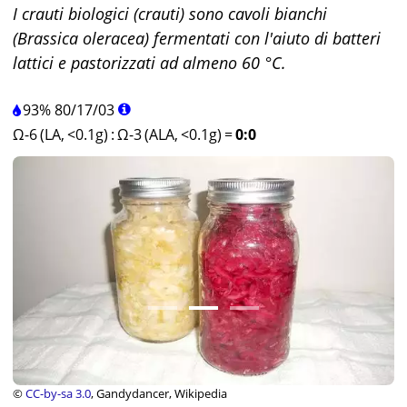
I crauti biologici (crauti) sono cavoli bianchi
(Brassica oleracea) fermentati con l'aiuto di batteri
lattici e pastorizzati ad almeno 60 °C.
93%
80
/
17
/
03
Ω-6 (LA, <0.1g)
:
Ω-3 (ALA, <0.1g)
=
0:0
©
CC-by-sa 3.0
, Gandydancer, Wikipedia