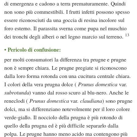
di emergenza e cadono a terra prematuramente. Quindi
non sono più commestibili. I frutti infetti possono spesso
essere riconosciuti da una goccia di resina incolore sul
foro esterno. Il parassita sverna come pupa nel muschio
13
dei tronchi degli alberi o nel legno marcio sul terreno.
Pericolo di confusione:
per molti consumatori la differenza tra prugne e prugne
non è sempre chiara. Le prugne pregiate si riconoscono
dalla loro forma rotonda con una cucitura centrale chiara.
I colori della vera prugna dolce (
Prunus domestica
var.
subrotunda
) vanno dal rosso scuro al blu-nero. Anche le
reneclodi (
Prunus domestica
var.
claudiana
) sono prugne
dolci, ma si differenziano notevolmente per il loro colore
verde-giallo. Il nocciolo della prugna è più rotondo di
quello della prugna ed è più difficile separarlo dalla
polpa. Le prugne hanno meno acido ma contengono più