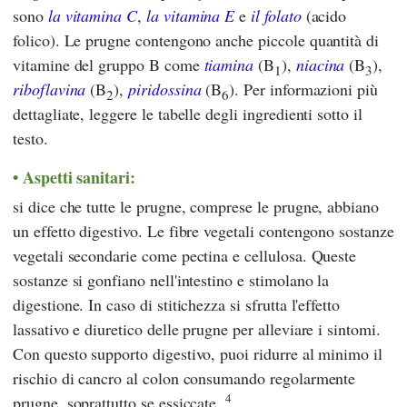
sono
la vitamina C
,
la vitamina E
e
il folato
(acido
folico). Le prugne contengono anche piccole quantità di
vitamine del gruppo B come
tiamina
(B
),
niacina
(B
),
1
3
riboflavina
(B
),
piridossina
(B
). Per informazioni più
2
6
dettagliate, leggere le tabelle degli ingredienti sotto il
testo.
Aspetti sanitari:
si dice che tutte le prugne, comprese le prugne, abbiano
un effetto digestivo. Le fibre vegetali contengono sostanze
vegetali secondarie come pectina e cellulosa. Queste
sostanze si gonfiano nell'intestino e stimolano la
digestione. In caso di stitichezza si sfrutta l'effetto
lassativo e diuretico delle prugne per alleviare i sintomi.
Con questo supporto digestivo, puoi ridurre al minimo il
rischio di cancro al colon consumando regolarmente
4
prugne, soprattutto se essiccate.