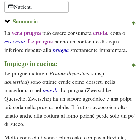
Schweiz
Nutrienti
Sommario
vera prugna
cruda
La
può essere consumata
, cotta o
Le prugne
essiccata
.
hanno un contenuto di acqua
inferiore rispetto alla
prugna
strettamente imparentata.
Impiego in cucina:
Le prugne mature (
Prunus domestica
subsp.
domestica
) sono ottime crude come dessert, nella
macedonia o nel
muesli
. La prugna (Zwetschke,
Quetsche, Zwetsche) ha un sapore agrodolce e una polpa
più soda della prugna nobile. Il frutto succoso è molto
adatto anche alla cottura al forno poiché perde solo un po'
di succo.
Molto conosciuti sono i plum cake con pasta lievitata,