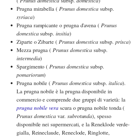
(
Prunus domestica
subsp.
domestica
)
Prugna mirabella (
Prunus domestica
subsp.
syriaca
)
Prugna rampicante o prugna d'avena (
Prunus
domestica
subsp.
insitia
)
Ziparte o Zibarte (
Prunus domestica
subsp.
prisca
)
Mezza prugna (
Prunus domestica
subsp.
intermedia
)
Spargimento (
Prunus domestica
subsp.
pomariorum
)
Prugna nobile (
Prunus domestica
subsp.
italica
).
La prugna nobile è la prugna disponibile in
commercio e comprende due gruppi di varietà: la
prugna nobile vera
scura o prugna nobile tonda (
Prunus domestica
var.
subrotunda
), spesso
disponibile nei supermercati, e la Reneklode verde-
gialla, Reineclaude, Reneclode, Ringlotte,