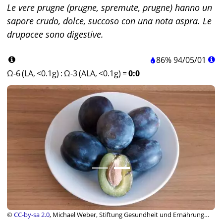
Le vere prugne (prugne, spremute, prugne) hanno un
sapore crudo, dolce, succoso con una nota aspra. Le
drupacee sono digestive.
86%
94
/
05
/
01
Ω-6 (LA, <0.1g)
:
Ω-3 (ALA, <0.1g)
=
0:0
©
CC-by-sa 2.0
, Michael Weber, Stiftung Gesundheit und Ernährung