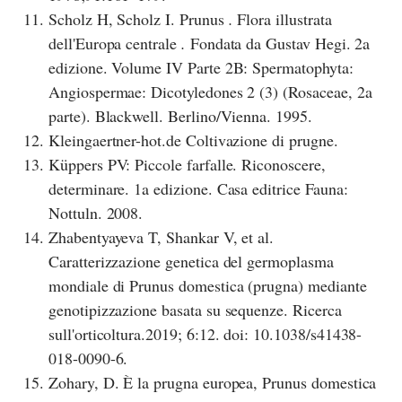
Scholz H, Scholz I. Prunus
.
Flora illustrata
dell'Europa centrale
.
Fondata da Gustav Hegi. 2a
edizione. Volume IV Parte 2B: Spermatophyta:
Angiospermae: Dicotyledones 2 (3) (Rosaceae, 2a
parte). Blackwell. Berlino/Vienna. 1995.
Kleingaertner-hot.de Coltivazione di prugne.
Küppers PV: Piccole farfalle. Riconoscere,
determinare. 1a edizione. Casa editrice Fauna:
Nottuln. 2008.
Zhabentyayeva T, Shankar V, et al.
Caratterizzazione genetica del germoplasma
mondiale di Prunus domestica (prugna) mediante
genotipizzazione basata su sequenze. Ricerca
sull'orticoltura.2019; 6:12. doi: 10.1038/s41438-
018-0090-6.
Zohary, D. È la prugna europea, Prunus domestica