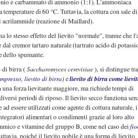
onio e carbammato di ammonio (1:1). L'ammoniaca
temperature di 60 °C. Tuttavia, la cottura con sale di
i acrilammide (reazione di Maillard).
a lo stesso effetto del lievito "normale", tranne che l'
e dal cremor tartaro naturale (tartrato acido di potassi
e dello spumante.
 di birra (
Saccharomyces cerevisiae
), si distingue tr
lievito di birra come lievi
mpresso, lievito di birra)
e
ha una forza lievitante maggiore, ma richiede tempi di
diversi periodi di riposo. Il lievito secco funziona sen
 ad essere utilizzati come agente di cottura naturale, 
ntegratori alimentari o condimenti grazie al loro alto
ammico e vitamine del gruppo B, come nel caso dei
fio
uttavia, poiché il lievito nobile è una forma di lievito