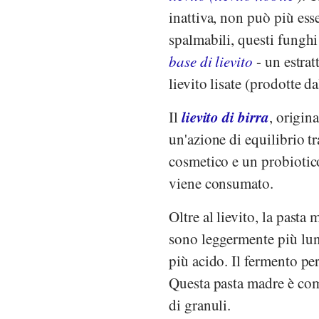
inattiva, non può più ess
spalmabili, questi funghi
base di lievito
- un estrat
lievito lisate (prodotte da
lievito di birra
Il
, origin
un'azione di equilibrio t
cosmetico e un probiotico,
viene consumato.
Oltre al lievito, la pasta 
sono leggermente più lun
più acido. Il fermento pe
Questa pasta madre è co
di granuli.