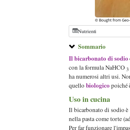
ock
© Public Domain, Th
Nutrienti
Sommario
Il bicarbonato di sodio
con la formula NaHCO
3
ha numerosi altri usi. No
biologico
quello
poiché 
Uso in cucina
Il bicarbonato di sodio è
nella pasta come torte (
Per far funzionare l'impa