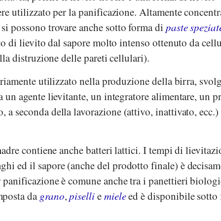
ere utilizzato per la panificazione. Altamente concentr
 si possono trovare anche sotto forma di
paste speziat
to di lievito dal sapore molto intenso ottenuto da cellu
lla distruzione delle pareti cellulari).
ariamente utilizzato nella produzione della birra, svol
ra un agente lievitante, un integratore alimentare, un p
 a seconda della lavorazione (attivo, inattivato, ecc.) 
madre contiene anche batteri lattici. I tempi di lievitaz
ghi ed il sapore (anche del prodotto finale) è decisa
r panificazione è comune anche tra i panettieri biologi
mposta da
grano
,
piselli
e
miele
ed è disponibile sotto