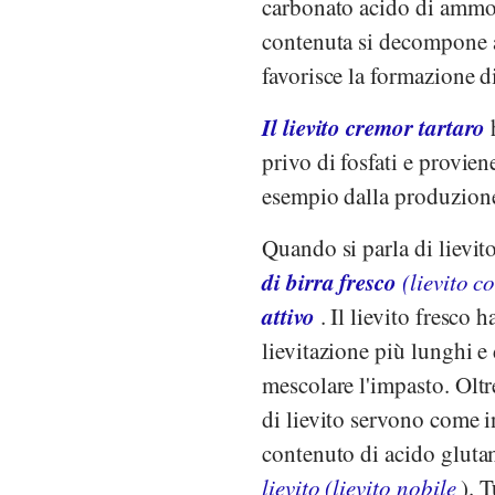
carbonato acido di amm
contenuta si decompone a 
favorisce la formazione d
Il lievito cremor tartaro
h
privo di fosfati e provien
esempio dalla produzion
Quando si parla di lievito
di birra fresco
(lievito co
attivo
. Il lievito fresco 
lievitazione più lunghi e 
mescolare l'impasto. Oltre
di lievito servono come i
contenuto di acido glut
lievito (lievito nobile
). T