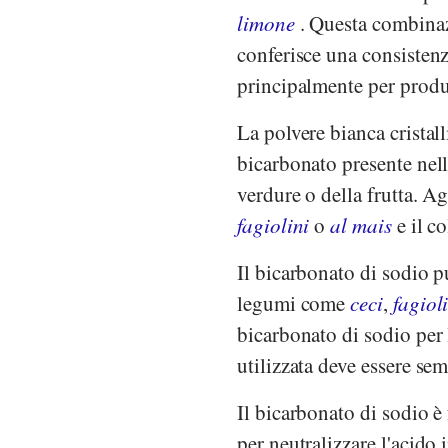
limone
. Questa combinazi
conferisce una consistenz
principalmente per prod
La polvere bianca cristal
bicarbonato presente nell
verdure o della frutta. A
fagiolini
o
al mais
e il co
Il bicarbonato di sodio p
legumi come
ceci
,
fagioli
bicarbonato di sodio per 
utilizzata deve essere sem
Il bicarbonato di sodio è 
per neutralizzare l'acido 