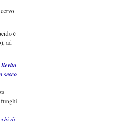
 cervo
acido è
o), ad
lievito
a
to secco
za
i funghi
cchi di