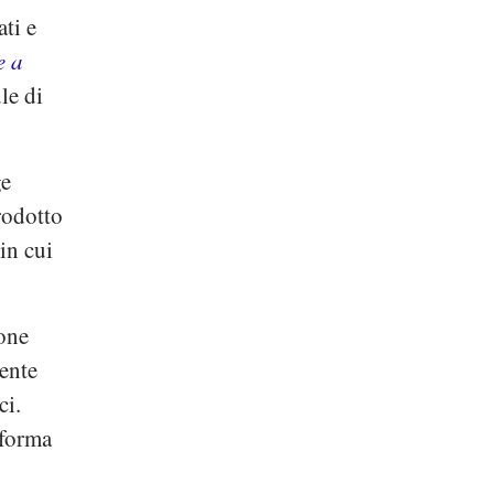
ati e
e a
le di
ge
rodotto
in cui
ione
mente
ci.
 forma