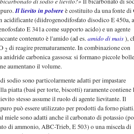
 bicarbonato di sodio e lievito?
Il bicarbonato di so
Il lievito in polvere
 puro.
è costituito da una fonte d
n acidificante (diidrogenodifosfato disodico E 450a, 
ogenofosfato E 341a come supporto acido) e un agente
taccante contenuto è l'amido (ad es.
amido di mais
), c
CO
di reagire prematuramente. In combinazione con
2
rea anidride carbonica gassosa: si formano piccole boll
e ne aumentano il volume.
o di sodio sono particolarmente adatti per impastare
la piatta (basi per torte, biscotti) raramente contiene l
lievito stesso assume il ruolo di agente lievitante. Il
ro può essere utilizzato per prodotti da forno piatti.
al miele sono adatti anche il carbonato di potassio (po
onato di ammonio, ABC-Trieb, E 503) o una miscela di