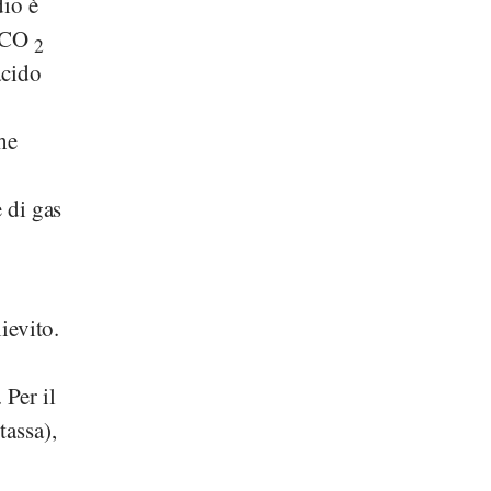
dio è
i CO
2
acido
he
e di gas
ievito.
 Per il
tassa),