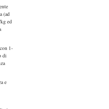
mente
ta (ad
/kg ed
a
 con 1-
o di
nza
za e