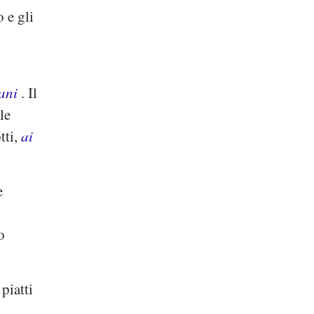
 e gli
ani
. Il
le
tti,
ai
e
o
piatti