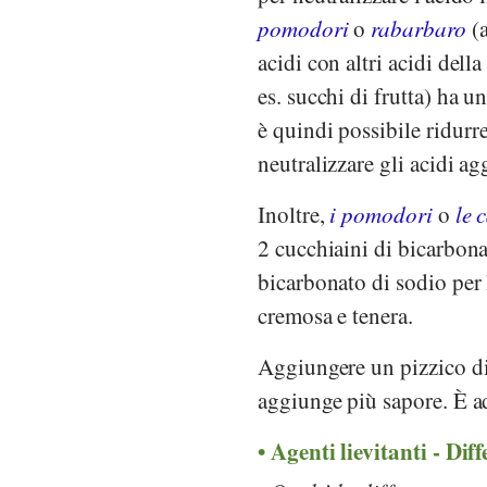
pomodori
o
rabarbaro
(a
acidi con altri acidi dell
es. succhi di frutta) ha 
è quindi possibile ridurr
neutralizzare gli acidi a
Inoltre,
i pomodori
o
le 
2 cucchiaini di bicarbona
bicarbonato di sodio per 
cremosa e tenera.
Aggiungere un pizzico di 
aggiunge più sapore. È ad
Agenti lievitanti - Dif