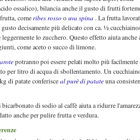
cido ossalico), bilancia anche il gusto di frutti forte
a frutta, come
ribes rosso
o
uva spina
. La frutta lavora
un gusto decisamente più delicato con ca. ½ cucchiaino
e leggermente lo zucchero. Questo effetto aiuta anche 
ggiunti, come aceto o succo di limone.
carote
potranno poi essere pelati molto più facilmente
to per litro di acqua di sbollentamento. Un cucchiain
kg di patate conferisce
al purè di patate
una consiste
bicarbonato di sodio al caffè aiuta a ridurre l'amarez
atto anche per pulire frutta e verdura.
ferenze