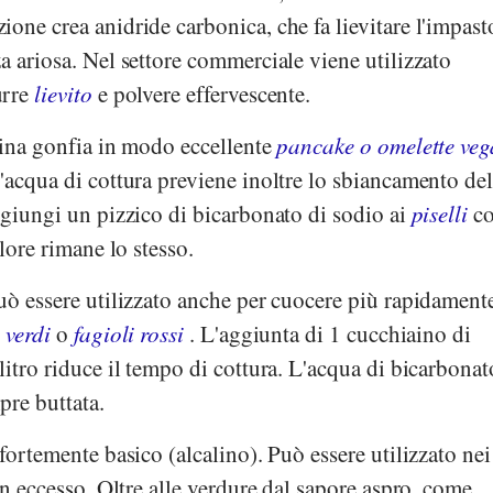
one crea anidride carbonica, che fa lievitare l'impasto
a ariosa. Nel settore commerciale viene utilizzato
urre
lievito
e polvere effervescente.
lina gonfia in modo eccellente
pancake o omelette veg
'acqua di cottura previene inoltre lo sbiancamento del
ggiungi un pizzico di bicarbonato di sodio ai
piselli
co
lore rimane lo stesso.
uò essere utilizzato anche per cuocere più rapidament
 verdi
o
fagioli rossi
. L'aggiunta di 1 cucchiaino di
litro riduce il tempo di cottura. L'acqua di bicarbonat
pre buttata.
fortemente basico (alcalino). Può essere utilizzato nei 
in eccesso. Oltre alle verdure dal sapore aspro, come