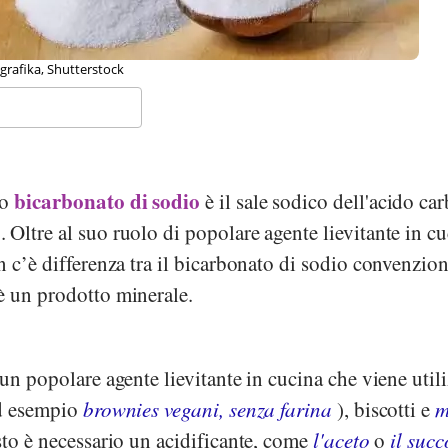
avox, Wikipedia
bicarbonato di sodio
o
è il sale sodico dell'acido ca
. Oltre al suo ruolo di popolare agente lievitante in cu
n c’è differenza tra il bicarbonato di sodio convenzion
è un prodotto minerale.
 un popolare agente lievitante in cucina che viene util
ad esempio
brownies vegani, senza farina
), biscotti e
m
sto è necessario un acidificante, come
l'aceto
o
il succ