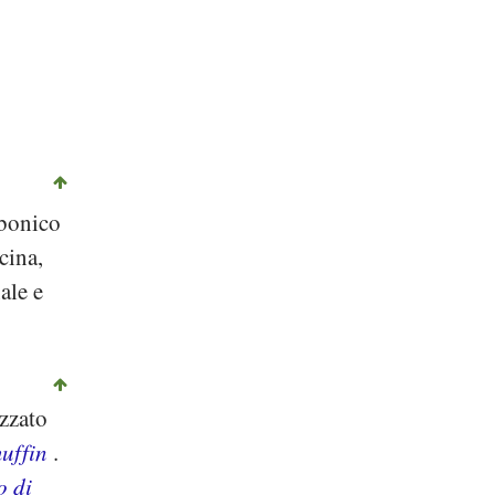
rbonico
cina,
ale e
izzato
uffin
.
o di