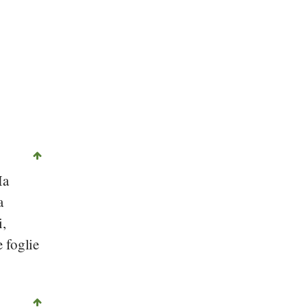
Ma
a
i,
e foglie