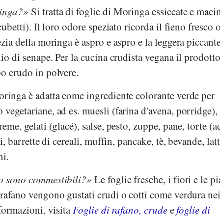
ringa?
Si tratta di foglie di Moringa essiccate e maci
cubetti). Il loro odore speziato ricorda il fieno fresco o
ezia della moringa è aspro e aspro e la leggera piccant
lio di senape. Per la cucina crudista vegana il prodott
bo crudo in polvere.
oringa è adatta come ingrediente colorante verde per
 vegetariane, ad es. muesli (farina d'avena, porridge),
reme, gelati (glacé), salse, pesto, zuppe, pane, torte (a
ti, barrette di cereali, muffin, pancake, tè, bevande, lat
ni.
no sono commestibili?
Le foglie fresche, i fiori e le p
 rafano vengono gustati crudi o cotti come verdura nei
nformazioni, visita
Foglie di rafano, crude
e
foglie di