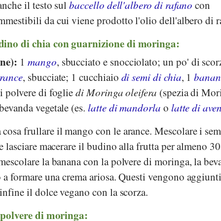
anche il testo sul
baccello dell'albero di rafano
con
mestibili da cui viene prodotto l'olio dell'albero di r
dino di chia con guarnizione di moringa:
one):
1
mango
, sbucciato e snocciolato; un po' di scor
rance
, sbucciate; 1 cucchiaio
di semi di chia
, 1
bana
i polvere di foglie
di Moringa oleifera
(spezia di Mor
 bevanda vegetale (es.
latte di mandorla
o
latte di ave
cosa frullare il mango con le arance. Mescolare i sem
 e lasciare macerare il budino alla frutta per almeno 30
 mescolare la banana con la polvere di moringa, la be
no a formare una crema ariosa. Questi vengono aggiunti
infine il dolce vegano con la scorza.
a polvere di moringa: