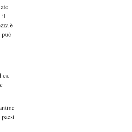
nate
 il
ezza è
o può
d es.
te
iantine
 paesi