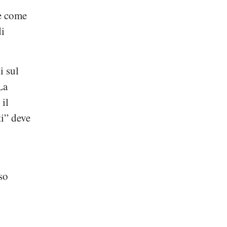
ie come
di
i sul
La
 il
ti” deve
so