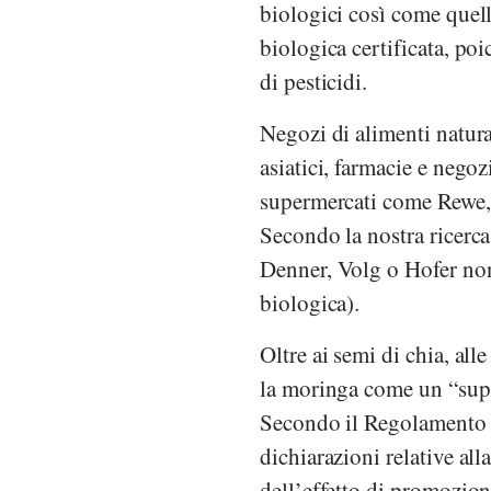
biologici così come quelli
biologica certificata, po
di pesticidi.
Negozi di alimenti natura
asiatici, farmacie e negoz
supermercati come
Rewe
Secondo la nostra ricerc
Denner
,
Volg
o
Hofer
non
biologica).
Oltre ai semi di chia, all
la moringa come un “supe
Secondo il
Regolamento
dichiarazioni relative all
dell’effetto di promozion