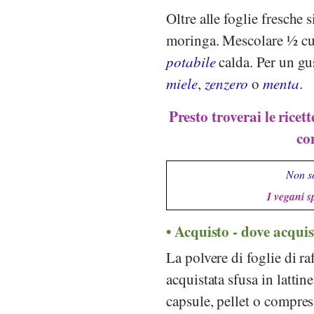
Oltre alle foglie fresche 
moringa. Mescolare ½ cucc
potabile
calda. Per un gus
miele
,
zenzero
o
menta
.
Presto troverai le ricet
co
Non so
I vegani s
Acquisto - dove acqui
La polvere di foglie di r
acquistata sfusa in lattin
capsule, pellet o compres