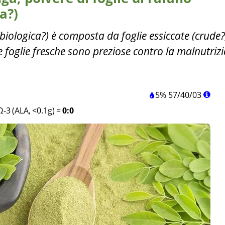
a?)
biologica?) è composta da foglie essiccate (crude?
Le foglie fresche sono preziose contro la malnutriz
5%
57
/
40
/
03
Ω-3 (ALA, <0.1g)
=
0:0