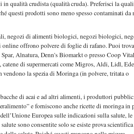
 in qualità crudista (qualità cruda). Preferisci la quali
iché questi prodotti sono meno spesso contaminati da 
li, negozi di alimenti biologici, negozi biologici, neg
i online offrono polvere di foglie di rafano. Puoi trova
,
Spar
,
Alnatura
,
Denn's Biomarkt
o presso
Coop Vital
a, catene di supermercati come
Migros
,
Aldi
,
Lidl
,
Ede
 vendono la spezia di Moringa (in polvere, tritata o
e bacche di acai e ad altri alimenti, i produttori pubbli
ralimento” e forniscono anche ricette di moringa in p
dell’Unione Europea
sulle indicazioni sulla salute, le
a salute sono consentite solo se esiste prova scientifica
e della salute. Poiché questi mancano nella misura