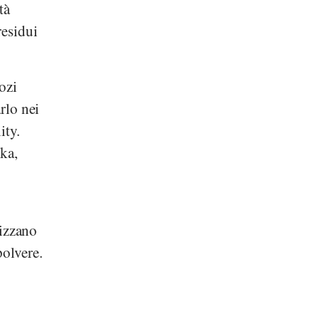
tà
residui
ozi
rlo nei
ity
.
ka
,
cizzano
olvere.