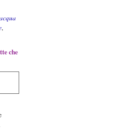
acqua
e
,
tte che
e
i