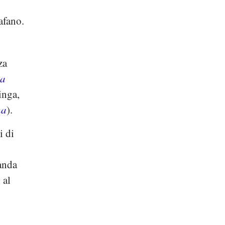
afano.
za
na
inga,
na
).
i di
vanda
 al