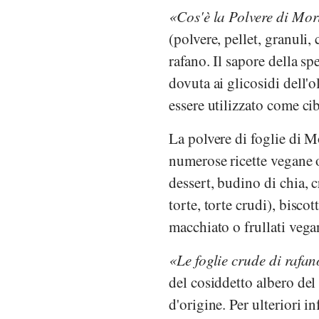
Cos'è la Polvere di Mo
(polvere, pellet, granuli, 
rafano. Il sapore della sp
dovuta ai glicosidi dell'o
essere utilizzato come ci
La polvere di foglie di M
numerose ricette vegane o
dessert, budino di chia, c
torte, torte crudi), biscot
macchiato o frullati vega
Le foglie crude di rafa
del cosiddetto albero del
d'origine. Per ulteriori i