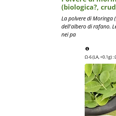
(biologica?, crud
La polvere di Moringa (
dell'albero di rafano. 
nei pa
Ω-6 (LA, <0.1g)
: