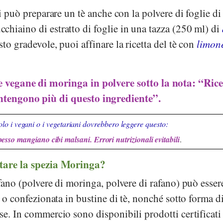
si può preparare un tè anche con la polvere di foglie di
hiaino di estratto di foglie in una tazza (250 ml) di
to gradevole, puoi affinare la ricetta del tè con
limon
te vegane di moringa in polvere sotto la nota: “Rice
ntengono più di questo ingrediente”.
lo i vegani o i vegetariani dovrebbero leggere questo:
pesso mangiano cibi malsani. Errori nutrizionali evitabili
.
stare la spezia Moringa?
afano (polvere di moringa, polvere di rafano) può esser
e o confezionata in bustine di tè, nonché sotto forma d
se. In commercio sono disponibili prodotti certificati