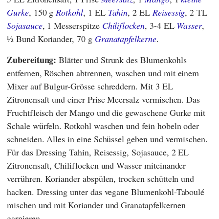
Gurke
, 150 g
Rotkohl
, 1 EL
Tahin
, 2 EL
Reisessig
, 2 TL
Sojasauce
, 1 Messerspitze
Chiliflocken
, 3-4 EL
Wasser
,
½ Bund Koriander, 70 g
Granatapfelkerne
.
Zubereitung:
Blätter und Strunk des Blumenkohls
entfernen, Röschen abtrennen, waschen und mit einem
Mixer auf Bulgur-Grösse schreddern. Mit 3 EL
Zitronensaft und einer Prise Meersalz vermischen. Das
Fruchtfleisch der Mango und die gewaschene Gurke mit
Schale würfeln. Rotkohl waschen und fein hobeln oder
schneiden. Alles in eine Schüssel geben und vermischen.
Für das Dressing Tahin, Reisessig, Sojasauce, 2 EL
Zitronensaft, Chiliflocken und Wasser miteinander
verrühren. Koriander abspülen, trocken schütteln und
hacken. Dressing unter das vegane Blumenkohl-Taboulé
mischen und mit Koriander und Granatapfelkernen
garnieren.