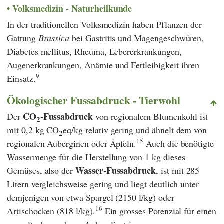
Volksmedizin - Naturheilkunde
In der traditionellen Volksmedizin haben Pflanzen der
Gattung
Brassica
bei Gastritis und Magengeschwüren,
Diabetes mellitus, Rheuma, Lebererkrankungen,
Augenerkrankungen, Anämie und Fettleibigkeit ihren
9
Einsatz.
Ökologischer Fussabdruck - Tierwohl
CO
-Fussabdruck
Der
von regionalem Blumenkohl ist
2
mit 0,2 kg CO
eq/kg relativ gering und ähnelt dem von
2
15
regionalen Auberginen oder Äpfeln.
Auch die benötigte
Wassermenge für die Herstellung von 1 kg dieses
Wasser-Fussabdruck
Gemüses, also der
, ist mit 285
Litern vergleichsweise gering und liegt deutlich unter
demjenigen von etwa Spargel (2150 l/kg) oder
16
Artischocken (818 l/kg).
Ein grosses Potenzial für einen