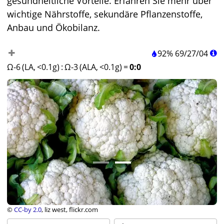
gesundheitliche Vorteile. Erfahren Sie mehr über
wichtige Nährstoffe, sekundäre Pflanzenstoffe,
Anbau und Ökobilanz.
92%
69
/
27
/
04
Ω-6 (LA, <0.1g)
:
Ω-3 (ALA, <0.1g)
=
0:0
©
CC-by 2.0
, liz west, flickr.com