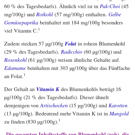
60 % des Tagesbedarfs). Ähnlich viel ist in
Pak-Choi
(45
mg/100g) und
Rotkohl
(57 mg/100g) enthalten.
Gelbe
Gemüsepaprika
beinhaltet mit 184 mg/100g besonders
1
viel Vitamin C.
Zudem stecken 57 µg/100g
Folat
in rohem Blumenkohl
(29 % des Tagesbedarfs).
Radicchio
(60 µg/100g) und
Rosenkohl
(61 µg/100g) weisen ähnliche Gehalte auf.
Edamame
beinhalten mit 303 µg/100g über das Fünffache
1
an Folat.
Der Gehalt an
Vitamin K
des Blumenkohls beträgt 16
µg/100g (21 % des Tagesbedarfs). Dieser ähnelt
demjenigen von
Artischocken
(15 µg/100g) und
Karotten
(13 µg/100g). Bedeutend mehr Vitamin K ist in
Mangold
1
zu finden (830 µg/100g).
Die gesamten Inhaltsstoffe von Blumenkohl (roh), die