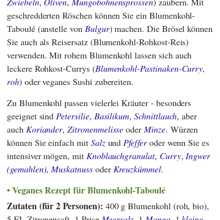
Zwiebeln
,
Oliven
,
Mungobohnensprossen
) zaubern. Mit
geschredderten Röschen können Sie ein Blumenkohl-
Taboulé (anstelle von
Bulgur
) machen. Die Brösel können
Sie auch als Reisersatz (Blumenkohl-Rohkost-Reis)
verwenden. Mit rohem Blumenkohl lassen sich auch
leckere Rohkost-Currys (
Blumenkohl-Pastinaken-Curry,
roh
) oder veganes Sushi zubereiten.
Zu Blumenkohl passen vielerlei Kräuter - besonders
geeignet sind
Petersilie
,
Basilikum
,
Schnittlauch
, aber
auch
Koriander
,
Zitronenmelisse
oder
Minze
. Würzen
können Sie einfach mit
Salz
und
Pfeffer
oder wenn Sie es
intensiver mögen, mit
Knoblauchgranulat
,
Curry
,
Ingwer
(gemahlen)
,
Muskatnuss
oder
Kreuzkümmel
.
Veganes Rezept für Blumenkohl-Taboulé
Zutaten (für 2 Personen):
400 g Blumenkohl (roh, bio),
5 EL Zitronensaft, 1 Prise
Meersalz
, 1
Mango
, 1
kleine