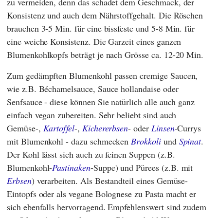
zu vermeiden, denn das schadet dem Geschmack, der
Konsistenz und auch dem Nährstoffgehalt. Die Röschen
brauchen 3-5 Min. für eine bissfeste und 5-8 Min. für
eine weiche Konsistenz. Die Garzeit eines ganzen
Blumenkohlkopfs beträgt je nach Grösse ca. 12-20 Min.
Zum gedämpften Blumenkohl passen cremige Saucen,
wie z.B. Béchamelsauce, Sauce hollandaise oder
Senfsauce - diese können Sie natürlich alle auch ganz
einfach vegan zubereiten. Sehr beliebt sind auch
Gemüse-,
Kartoffel
-,
Kichererbsen
- oder
Linsen
-Currys
mit Blumenkohl - dazu schmecken
Brokkoli
und
Spinat
.
Der Kohl lässt sich auch zu feinen Suppen (z.B.
Blumenkohl-
Pastinaken
-Suppe) und Pürees (z.B. mit
Erbsen
) verarbeiten. Als Bestandteil eines Gemüse-
Eintopfs oder als vegane Bolognese zu Pasta macht er
sich ebenfalls hervorragend. Empfehlenswert sind zudem