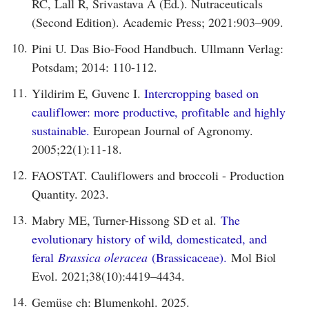
RC, Lall R, Srivastava A (Ed.). Nutraceuticals
(Second Edition). Academic Press; 2021:903–909.
10.
Pini U. Das Bio-Food Handbuch. Ullmann Verlag:
Potsdam; 2014: 110-112.
11.
Yildirim E, Guvenc I.
Intercropping based on
cauliflower: more productive, profitable and highly
sustainable.
European Journal of Agronomy.
2005;22(1):11-18.
12.
FAOSTAT. Cauliflowers and broccoli - Production
Quantity. 2023.
13.
Mabry ME, Turner-Hissong SD et al.
The
evolutionary history of wild, domesticated, and
feral
Brassica oleracea
(Brassicaceae).
Mol Biol
Evol. 2021;38(10):4419–4434.
14.
Gemüse ch: Blumenkohl. 2025.