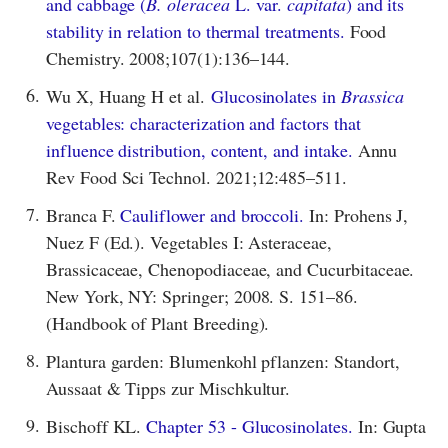
and cabbage (
B. oleracea
L. var.
capitata
) and its
stability in relation to thermal treatments.
Food
Chemistry. 2008;107(1):136–144.
6.
Wu X, Huang H et al.
Glucosinolates in
Brassica
vegetables: characterization and factors that
influence distribution, content, and intake.
Annu
Rev Food Sci Technol. 2021;12:485–511.
7.
Branca F.
Cauliflower and broccoli.
In: Prohens J,
Nuez F (Ed.). Vegetables I: Asteraceae,
Brassicaceae, Chenopodiaceae, and Cucurbitaceae.
New York, NY: Springer; 2008. S. 151–86.
(Handbook of Plant Breeding).
8.
Plantura garden: Blumenkohl pflanzen: Standort,
Aussaat & Tipps zur Mischkultur.
9.
Bischoff KL.
Chapter 53 - Glucosinolates.
In: Gupta