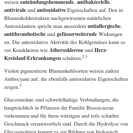
entzündungshemmende
antibakterielle
weisen
,
,
antivirale
antioxidative
und
Eigenschaften auf. Den in
Blumenkohlextrakten nachgewiesenen natürlichen
antiallergische
Antioxidantien spricht man ausserdem
,
antithrombotische
gefässerweiternde
und
Wirkungen
zu. Die antioxidative Aktivität des Kohlgemüses kann so
Atherosklerose
Herz-
vor Krankheiten wie
und
2,3
Kreislauf-Erkrankungen
schützen.
Violett pigmentierte Blumenkohlsorten weisen zudem
Anthocyane auf, die ebenfalls antioxidative Eigenschaften
5
zeigen.
Glucosinolate sind schwefelhaltige Verbindungen, die
hauptsächlich in Pflanzen der Familie Brassicaceae
vorkommen und für ihren würzigen und teils scharfen
Geschmack verantwortlich sind. Durch die Hydrolyse von
Glucosinolaten kommt es zur Bildung von biologisch