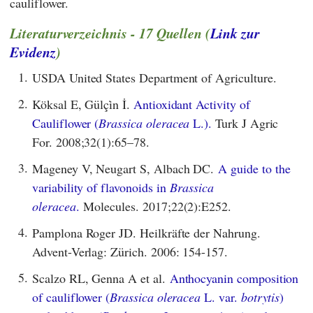
cauliflower.
Literaturverzeichnis - 17 Quellen (
Link zur
Evidenz
)
1.
USDA United States Department of Agriculture.
2.
Köksal E, Gülçi̇n İ.
Antioxidant Activity of
Cauliflower (
Brassica oleracea
L.).
Turk J Agric
For. 2008;32(1):65–78.
3.
Mageney V, Neugart S, Albach DC.
A guide to the
variability of flavonoids in
Brassica
oleracea
.
Molecules. 2017;22(2):E252.
4.
Pamplona Roger JD. Heilkräfte der Nahrung.
Advent-Verlag: Zürich. 2006: 154-157.
5.
Scalzo RL, Genna A et al.
Anthocyanin composition
of cauliflower (
Brassica oleracea
L. var.
botrytis
)