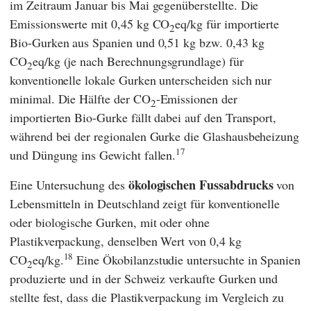
im Zeitraum Januar bis Mai gegenüberstellte. Die
Emissionswerte mit 0,45 kg CO
eq/kg für importierte
2
Bio-Gurken aus Spanien und 0,51 kg bzw. 0,43 kg
CO
eq/kg (je nach Berechnungsgrundlage) für
2
konventionelle lokale Gurken unterscheiden sich nur
minimal. Die Hälfte der CO
-Emissionen der
2
importierten Bio-Gurke fällt dabei auf den Transport,
während bei der regionalen Gurke die Glashausbeheizung
17
und Düngung ins Gewicht fallen.
ökologischen Fussabdrucks
Eine Untersuchung des
von
Lebensmitteln in Deutschland zeigt für konventionelle
oder biologische Gurken, mit oder ohne
Plastikverpackung, denselben Wert von 0,4 kg
18
CO
eq/kg.
Eine Ökobilanzstudie untersuchte in Spanien
2
produzierte und in der Schweiz verkaufte Gurken und
stellte fest, dass die Plastikverpackung im Vergleich zu