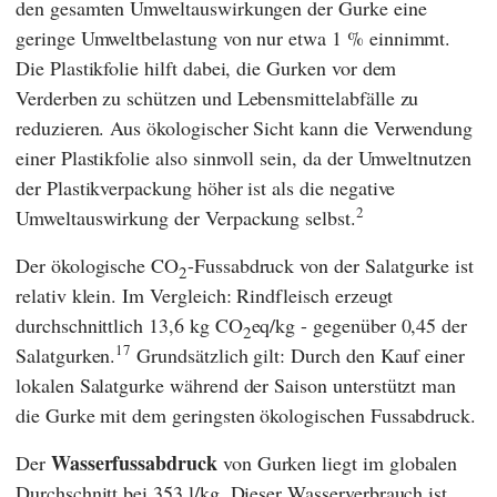
den gesamten Umweltauswirkungen der Gurke eine
geringe Umweltbelastung von nur etwa 1 % einnimmt.
Die Plastikfolie hilft dabei, die Gurken vor dem
Verderben zu schützen und Lebensmittelabfälle zu
reduzieren. Aus ökologischer Sicht kann die Verwendung
einer Plastikfolie also sinnvoll sein, da der Umweltnutzen
der Plastikverpackung höher ist als die negative
2
Umweltauswirkung der Verpackung selbst.
Der ökologische CO
-Fussabdruck von der Salatgurke ist
2
relativ klein. Im Vergleich: Rindfleisch erzeugt
durchschnittlich 13,6 kg CO
eq/kg - gegenüber 0,45 der
2
17
Salatgurken.
Grundsätzlich gilt: Durch den Kauf einer
lokalen Salatgurke während der Saison unterstützt man
die Gurke mit dem geringsten ökologischen Fussabdruck.
Wasserfussabdruck
Der
von Gurken liegt im globalen
Durchschnitt bei 353 l/kg. Dieser Wasserverbrauch ist