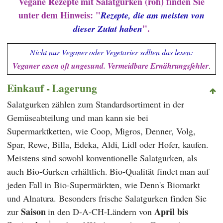
Vegane Rezepte mit Salatgurken (roh) finden Sie
unter dem Hinweis: "
Rezepte, die am meisten von
".
dieser Zutat haben
Nicht nur Veganer oder Vegetarier sollten das lesen:
Veganer essen oft ungesund. Vermeidbare Ernährungsfehler
.
Einkauf - Lagerung
Salatgurken zählen zum Standardsortiment in der
Gemüseabteilung und man kann sie bei
Supermarktketten, wie
Coop
,
Migros
,
Denner
,
Volg
,
Spar
,
Rewe
,
Billa
,
Edeka
,
Aldi
,
Lidl
oder
Hofer
, kaufen.
Meistens sind sowohl konventionelle Salatgurken, als
auch Bio-Gurken erhältlich. Bio-Qualität findet man auf
jeden Fall in Bio-Supermärkten, wie
Denn's Biomarkt
und
Alnatura
. Besonders frische Salatgurken finden Sie
Saison
April bis
zur
in den D-A-CH-Ländern von
1