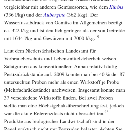
vergleichbar mit anderen Gemüsesorten, wie dem
Kürbis
(336 l/kg) und der
Aubergine
(362 l/kg). Der
Wasserfussabdruck von Gemüse im Allgemeinen beträgt
ca. 322 l/kg und ist deutlich geringer als der von Getreide
19
mit 1644 l/kg und Gewürzen mit 7000 l/kg.
Laut dem
Niedersächsischen Landesamt für
Verbraucherschutz und Lebensmittelsicherheit
weisen
Salatgurken aus konventionellem Anbau relativ häufig
Pestizidrückstände auf. 2009 konnte man bei 40 % der 87
untersuchten Proben mehr als einen Wirkstoff je Probe
(Mehrfachrückstände) nachweisen. Insgesamt konnte man
37 verschiedene Wirkstoffe finden. Bei zwei Proben
stellte man eine Höchstgehaltsüberschreitung fest, jedoch
23
war die akute Referenzdosis nicht überschritten.
Produkte aus biologischer Landwirtschaft sind in der
Regel praktisch nicht mit Pestiziden belastet. Achten Sie