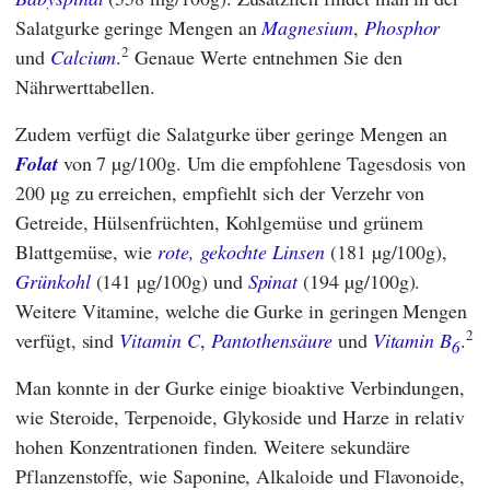
Salatgurke geringe Mengen an
Magnesium
,
Phosphor
2
und
Calcium
.
Genaue Werte entnehmen Sie den
Nährwerttabellen.
Zudem verfügt die Salatgurke über geringe Mengen an
Folat
von 7 µg/100g. Um die empfohlene Tagesdosis von
200 µg zu erreichen, empfiehlt sich der Verzehr von
Getreide, Hülsenfrüchten, Kohlgemüse und grünem
Blattgemüse, wie
rote, gekochte Linsen
(181 µg/100g),
Grünkohl
(141 µg/100g) und
Spinat
(194 µg/100g).
Weitere Vitamine, welche die Gurke in geringen Mengen
2
verfügt, sind
Vitamin C
,
Pantothensäure
und
Vitamin B
.
6
Man konnte in der Gurke einige bioaktive Verbindungen,
wie Steroide, Terpenoide, Glykoside und Harze in relativ
hohen Konzentrationen finden. Weitere sekundäre
Pflanzenstoffe, wie Saponine, Alkaloide und Flavonoide,