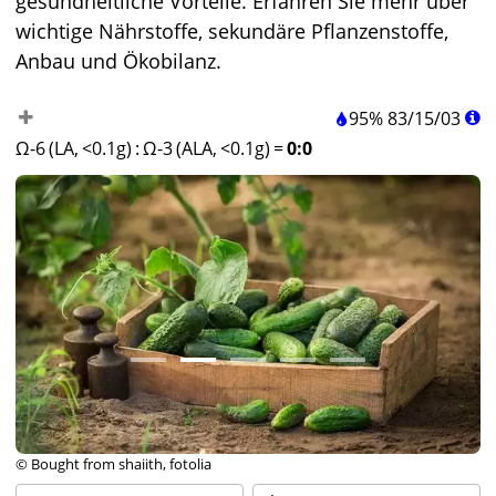
gesundheitliche Vorteile. Erfahren Sie mehr über
wichtige Nährstoffe, sekundäre Pflanzenstoffe,
Anbau und Ökobilanz.
95%
83
/
15
/
03
Ω-6 (LA, <0.1g)
:
Ω-3 (ALA, <0.1g)
=
0:0
© Bought from shaiith, fotolia