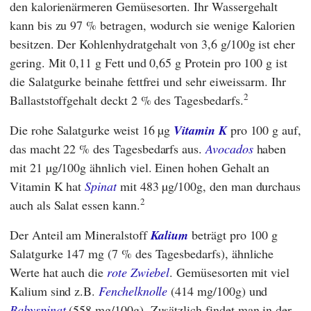
den kalorienärmeren Gemüsesorten. Ihr Wassergehalt
kann bis zu 97 % betragen, wodurch sie wenige Kalorien
besitzen. Der Kohlenhydratgehalt von 3,6 g/100g ist eher
gering. Mit 0,11 g Fett und 0,65 g Protein pro 100 g ist
die Salatgurke beinahe fettfrei und sehr eiweissarm. Ihr
2
Ballaststoffgehalt deckt 2 % des Tagesbedarfs.
Die rohe Salatgurke weist 16 µg
Vitamin K
pro 100 g auf,
das macht 22 % des Tagesbedarfs aus.
Avocados
haben
mit 21 µg/100g ähnlich viel. Einen hohen Gehalt an
Vitamin K hat
Spinat
mit 483 µg/100g, den man durchaus
2
auch als Salat essen kann.
Der Anteil am Mineralstoff
Kalium
beträgt pro 100 g
Salatgurke 147 mg (7 % des Tagesbedarfs), ähnliche
Werte hat auch die
rote Zwiebel
. Gemüsesorten mit viel
Kalium sind z.B.
Fenchelknolle
(414 mg/100g) und
Babyspinat
(558 mg/100g). Zusätzlich findet man in der