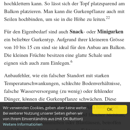
hochklettern kann. So lässt sich der Topf platzsparend am
Balkon platzieren. Man kann die Gurkenpflanze auch mit
22
Seilen hochbinden, um sie in die Höhe zu leiten.
Snack
Minigurken
Für den Eigenbedarf sind auch
- oder
ein beliebter Gurkentyp. Aufgrund ihrer kleineren Grösse
von 10 bis 15 cm sind sie ideal für den Anbau am Balkon.
Die kleinen Früchte besitzen eine glatte Schale und
6
eignen sich auch zum Einlegen.
Anbaufehler, wie ein falscher Standort mit starken
Temperaturschwankungen, schlechte Bodenverhältnisse,
falsche Wasserversorgung (zu wenig) oder fehlender
Dünger, können die Gurkenpflanze schwächen. Diese
Fehler gilt es zu vermeiden, da Salatgurken häufig von
Wir verwenden Cookies, geben aber keine weiter.
OK
Bei weiterer Nutzung unserer Seiten gehen wir
Schädlingen und Pilzen, wie echter und falscher Mehltau,
von Ihrem Einverständnis aus (mit OK-Button)
Grauschimmel, Spinnmilben oder Blattläusen, betroffen
Weitere Informationen