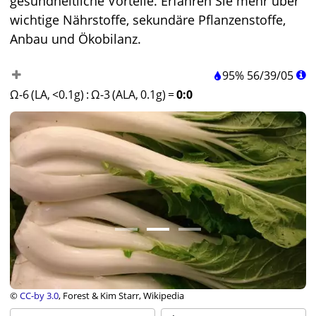
gesundheitliche Vorteile. Erfahren Sie mehr über
wichtige Nährstoffe, sekundäre Pflanzenstoffe,
Anbau und Ökobilanz.
95%
56
/
39
/
05
Ω-6 (LA, <0.1g)
:
Ω-3 (ALA, 0.1g)
=
0:0
©
CC-by 3.0
, Forest & Kim Starr, Wikipedia