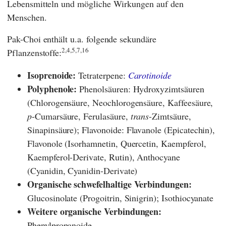
Lebensmitteln und mögliche Wirkungen auf den
Menschen.
Pak-Choi enthält u.a. folgende sekundäre
2,4,5,7,16
Pflanzenstoffe:
Isoprenoide:
Tetraterpene:
Carotinoide
Polyphenole:
Phenolsäuren: Hydroxyzimtsäuren
(Chlorogensäure, Neochlorogensäure, Kaffeesäure,
p
-Cumarsäure, Ferulasäure,
trans
-Zimtsäure,
Sinapinsäure); Flavonoide:
Flavanole (Epicatechin),
Flavonole (Isorhamnetin, Quercetin, Kaempferol,
Kaempferol-Derivate,
Rutin),
Anthocyane
(Cyanidin, Cyanidin-Derivate)
Organische schwefelhaltige Verbindungen:
Glucosinolate (Progoitrin, Sinigrin); Isothiocyanate
Weitere organische Verbindungen:
Phenylpropanoide