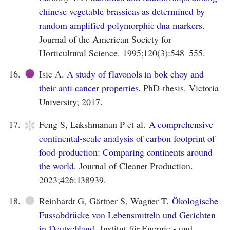
chinese vegetable brassicas as determined by
random amplified polymorphic dna markers.
Journal of the American Society for
Horticultural Science. 1995;120(3):548–555.
●
16.
Isic A.
A study of flavonols in bok choy and
their anti-cancer properties.
PhD-thesis. Victoria
University; 2017.
*
17.
Feng S, Lakshmanan P et al.
A comprehensive
continental-scale analysis of carbon footprint of
food production: Comparing continents around
the world.
Journal of Cleaner Production.
2023;426:138939.
●
18.
Reinhardt G, Gärtner S, Wagner T.
Ökologische
Fussabdrücke von Lebensmitteln und Gerichten
in Deutschland.
Institut für Energie - und