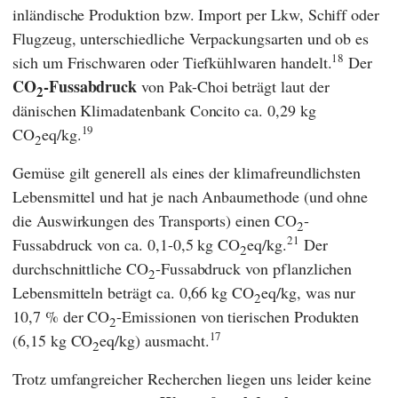
inländische Produktion bzw. Import per Lkw, Schiff oder
Flugzeug, unterschiedliche Verpackungsarten und ob es
18
sich um Frischwaren oder Tiefkühlwaren handelt.
Der
CO
-Fussabdruck
von Pak-Choi beträgt laut der
2
dänischen Klimadatenbank
Concito
ca. 0,29 kg
19
CO
eq/kg.
2
Gemüse gilt generell als eines der klimafreundlichsten
Lebensmittel und hat je nach Anbaumethode (und ohne
die Auswirkungen des Transports) einen CO
-
2
21
Fussabdruck von ca. 0,1-0,5 kg CO
eq/kg.
Der
2
durchschnittliche CO
-Fussabdruck von pflanzlichen
2
Lebensmitteln beträgt ca. 0,66 kg CO
eq/kg, was nur
2
10,7 % der CO
-Emissionen von tierischen Produkten
2
17
(6,15 kg CO
eq/kg) ausmacht.
2
Trotz umfangreicher Recherchen liegen uns leider keine