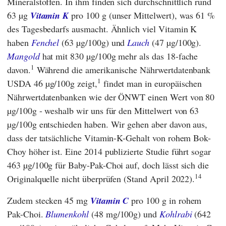
Mineralstoffen. In ihm finden sich durchschnittlich rund
63 µg
Vitamin K
pro 100 g (unser Mittelwert), was 61 %
des Tagesbedarfs ausmacht. Ähnlich viel Vitamin K
haben
Fenchel
(63 µg/100g) und
Lauch
(47 µg/100g).
Mangold
hat mit 830 µg/100g mehr als das 18-fache
1
davon.
Während die amerikanische Nährwertdatenbank
1
USDA
46 µg/100g zeigt,
findet man in europäischen
Nährwertdatenbanken wie der
ÖNWT
einen Wert von 80
µg/100g - weshalb wir uns für den Mittelwert von 63
µg/100g entschieden haben. Wir gehen aber davon aus,
dass der tatsächliche Vitamin-K-Gehalt von rohem Bok-
Choy höher ist. Eine 2014 publizierte Studie führt sogar
463 µg/100g für Baby-Pak-Choi auf, doch lässt sich die
14
Originalquelle nicht überprüfen (Stand April 2022).
Zudem stecken 45 mg
Vitamin C
pro 100 g in rohem
Pak-Choi.
Blumenkohl
(48 mg/100g) und
Kohlrabi
(642