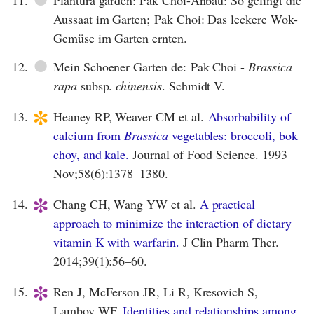
11.
Plantura garden: Pak Choi-Anbau: So gelingt die
Aussaat im Garten; Pak Choi: Das leckere Wok-
Gemüse im Garten ernten.
●
12.
Mein Schoener Garten de: Pak Choi -
Brassica
rapa
subsp.
chinensis
. Schmidt V.
*
13.
Heaney RP, Weaver CM et al.
Absorbability of
calcium from
Brassica
vegetables: broccoli, bok
choy, and kale.
Journal of Food Science. 1993
Nov;58(6):1378–1380.
*
14.
Chang CH, Wang YW et al.
A practical
approach to minimize the interaction of dietary
vitamin K with warfarin.
J Clin Pharm Ther.
2014;39(1):56–60.
*
15.
Ren J, McFerson JR, Li R, Kresovich S,
Lamboy WF.
Identities and relationships among