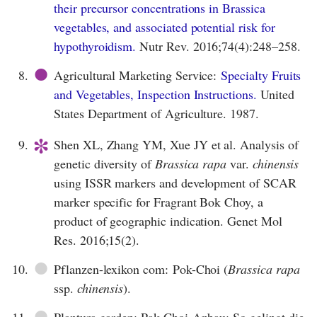
their precursor concentrations in Brassica
vegetables, and associated potential risk for
hypothyroidism.
Nutr Rev. 2016;74(4):248–258.
●
8.
Agricultural Marketing Service:
Specialty Fruits
and Vegetables, Inspection Instructions.
United
States Department of Agriculture. 1987.
*
9.
Shen XL, Zhang YM, Xue JY et al. Analysis of
genetic diversity of
Brassica rapa
var.
chinensis
using ISSR markers and development of SCAR
marker specific for Fragrant Bok Choy, a
product of geographic indication. Genet Mol
Res. 2016;15(2).
●
10.
Pflanzen-lexikon com: Pok-Choi (
Brassica rapa
ssp.
chinensis
).
●