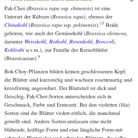
Pak-Choi
(
Brassica rapa
ssp.
chinensis
) ist eine
Unterart der Rübsen (
Brassica rapa
), ebenso der
15
Chinakohl
(
Brassica rapa
ssp.
pekinensis
).
Beide
gehören, wie auch der Gemüsekohl (
Brassica oleracea
,
darunter
Weisskohl
,
Rotkohl
,
Rosenkohl
,
Broccoli
,
Kohlrabi
u.v.m.), zur Familie der Kreuzblütler
9
(Brassicaceae).
Bok-Choy-Pflanzen bilden keinen geschlossenen Kopf,
die Blätter sind kurzstielig und wachsen rosettenartig und
kreisförmig angeordnet. Der Blattstiel ist dick und
fleischig. Pak-Choi-Sorten unterscheiden sich in
Geschmack, Farbe und Erntezeit. Bei den violetten (lila)
Sorten sind die Blätter violett-rötlich, die manchmal
gewellt sind. Andere Sorten umfassen eine nicht
blühende, kräftige Form und eine längliche Form mit
schmalen Blattstielen und schmalen Blättern, die gelbe