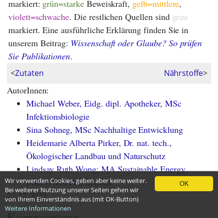
markiert:
grün=starke
Beweiskraft,
gelb=mittlere
,
violett=schwache
. Die restlichen Quellen sind
grau
markiert. Eine ausführliche Erklärung finden Sie in
unserem Beitrag:
Wissenschaft oder Glaube? So prüfen
Sie Publikationen
.
<
Zutaten
Nährstoffe
>
AutorInnen:
Michael Weber, Eidg. dipl. Apotheker, MSc
Infektionsbiologie
Sina Sohneg, MSc Nachhaltige Entwicklung
Heidemarie Alberta Pirker, Dr. nat. tech.,
Ökologischer Landbau und Naturschutz
Lindsay Ruth Wong; MA Sustainable Energy
Wir verwenden Cookies, geben aber keine weiter.
Policy, MA Pol. Science
OK
Bei weiterer Nutzung unserer Seiten gehen wir
22.12.2025
von Ihrem Einverständnis aus (mit OK-Button)
Weitere Informationen
Kommentare