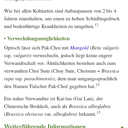
Wie bei allen Kohlarten sind Anbaupausen von 2 bis 4
Jahren einzuhalten, um einen zu hohen Schädlingsdruck
12
und bodenbürtige Krankheiten zu umgehen.
Verwechslungsmöglichkeiten
Optisch lässt sich Pak-Choi mit
Mangold
(
Beta vulgaris
ssp
. vulgaris
) verwechseln, jedoch liegt keine engere
Verwandtschaft vor. Ähnlichkeiten bestehen auch zum
verwandten Choi Sum (Choy Sum, Choisum =
Brassica
rapa
ssp.
parachinensis
), dem man umgangssprachlich
15
den Namen 'Falscher Pak-Choi' gegeben hat.
Ein naher Verwandter ist Kai-lan (Gai Lan), der
Chinesische Brokkoli, auch als
Brassica alboglabra
15
(
Brassica oleracea
var.
alboglabra
) bekannt.
Weiterführende Informationen