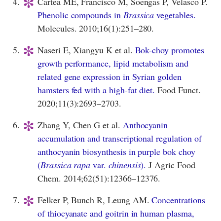
*
4.
Cartea ME, Francisco M, Soengas P, Velasco P.
Phenolic compounds in
Brassica
vegetables.
Molecules. 2010;16(1):251–280.
*
5.
Naseri E, Xiangyu K et al.
Bok-choy promotes
growth performance, lipid metabolism and
related gene expression in Syrian golden
hamsters fed with a high-fat diet.
Food Funct.
2020;11(3):2693–2703.
*
6.
Zhang Y, Chen G et al.
Anthocyanin
accumulation and transcriptional regulation of
anthocyanin biosynthesis in purple bok choy
(
Brassica rapa
var.
chinensis
).
J Agric Food
Chem. 2014;62(51):12366–12376.
*
7.
Felker P, Bunch R, Leung AM.
Concentrations
of thiocyanate and goitrin in human plasma,