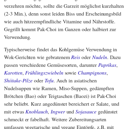
verzehren möchte, sollte die Garzeit möglichst kurzhalten
(2-3 Min.), denn sonst leiden Biss und Erscheinungsbild
wie auch hitzeempfindliche Vitamine und Nährstoffe.
Gegrillt kommt Pak-Choi im Ganzen oder halbiert zur
Verwendung.
Typischerweise findet das Kohlgemüse Verwendung in
Wok-Gerichten wie gebratenem
Reis
oder
Nudeln
. Dazu
passen verschiedene Gemüsesorten, darunter
Paprikas
,
Karotten
,
Frühlingszwiebeln
sowie
Champignons
,
Shiitake-Pilze
oder
Tofu
. Auch in asiatischen
Nudelsuppen wie Ramen, Miso-Suppen, gedämpften
Brötchen (Bao) oder Teigtaschen (Baozi) ist Pak-Choi
sehr beliebt. Kurz angedünstet bereichert er Salate, und
mit etwas
Knoblauch
,
Ingwer
und
Sojasauce
gedünstet
schmeckt er fabelhaft. Weitere Zubereitungsarten
umfassen vegetarische und vegane Eintöpfe, z.B. mit