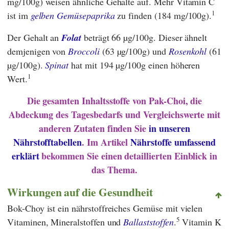
mg/100g) weisen ähnliche Gehalte auf. Mehr Vitamin C
1
ist im
gelben Gemüsepaprika
zu finden (184 mg/100g).
Der Gehalt an
Folat
beträgt 66 µg/100g. Dieser ähnelt
demjenigen von
Broccoli
(63 µg/100g) und
Rosenkohl
(61
µg/100g).
Spinat
hat mit 194 µg/100g einen höheren
1
Wert.
Die gesamten Inhaltsstoffe von Pak-Choi, die
Abdeckung des Tagesbedarfs und Vergleichswerte mit
anderen Zutaten finden Sie
in unseren
Nährstofftabellen
. Im Artikel
Nährstoffe umfassend
erklärt
bekommen Sie einen detaillierten Einblick in
das Thema.
Wirkungen auf die Gesundheit
Bok-Choy ist ein nährstoffreiches Gemüse mit vielen
5
Vitaminen, Mineralstoffen und
Ballaststoffen
.
Vitamin K