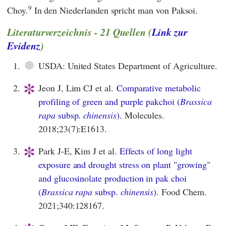
9
Choy.
In den Niederlanden spricht man von Paksoi.
Literaturverzeichnis - 21 Quellen (
Link zur
Evidenz
)
●
1.
USDA: United States Department of Agriculture.
*
2.
Jeon J, Lim CJ et al.
Comparative metabolic
profiling of green and purple pakchoi (
Brassica
rapa
subsp.
chinensis
).
Molecules.
2018;23(7):E1613.
*
3.
Park J-E, Kim J et al.
Effects of long light
exposure and drought stress on plant "growing"
and glucosinolate production in pak choi
(
Brassica rapa
subsp.
chinensis
).
Food Chem.
2021;340:128167.