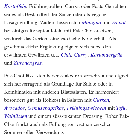
Kartoffeln
, Frühlingsrollen, Currys oder Pasta-Gerichten,
sei es als Bestandteil der Sauce oder als vegane
Lasagnefüllung. Zudem lassen sich
Mangold
und
Spinat
bei einigen Rezepten leicht mit Pak-Choi ersetzen,
wodurch das Gericht eine exotische Note erhält. Als
geschmackliche Ergänzung eignen sich nebst den
erwähnten Gewürzen u.a.
Chili
,
Curry
,
Koriandergrün
und
Zitronengras
.
Pak-Choi lässt sich bedenkenlos roh verzehren und eignet
sich hervorragend als Grundlage für Salate oder in
Kombination mit anderen Blattsalaten. Er harmoniert
besonders gut als Rohkost in Salaten mit
Gurken
,
Avocados
,
Gemüsepaprikas
,
Frühlingszwiebeln
mit
Tofu
,
Walnüssen
und einem süss-pikanten Dressing. Roher Pak-
Choi findet auch als Füllung von vietnamesischen
Sommerrollen Verwendung.