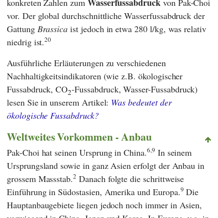
Wasserfussabdruck
konkreten Zahlen zum
von Pak-Choi
vor. Der global durchschnittliche Wasserfussabdruck
der
Gattung
Brassica
ist jedoch in etwa 280 l/kg, was relativ
20
niedrig ist.
Ausführliche Erläuterungen zu verschiedenen
Nachhaltigkeitsindikatoren (wie z.B. ökologischer
Fussabdruck, CO
-Fussabdruck, Wasser-Fussabdruck)
2
lesen Sie in unserem Artikel:
Was bedeutet der
ökologische Fussabdruck?
Weltweites Vorkommen - Anbau
6,9
Pak-Choi hat seinen Ursprung in China.
In seinem
Ursprungsland sowie in ganz Asien erfolgt der Anbau in
2
grossem Massstab.
Danach folgte die schrittweise
9
Einführung in Südostasien, Amerika und Europa.
Die
Hauptanbaugebiete liegen jedoch noch immer in Asien,
vorwiegend in China, Japan und Korea. In Europa, v.a. in