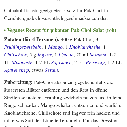
Chinakohl ist ein geeigneter Ersatz für Pak-Choi in
Gerichten, jedoch wesentlich geschmacksneutraler.
Veganes Rezept für pikanten Pak-Choi-Salat (roh)
Zutaten (für 4 Personen):
400 g Pak-Choi, 3
Frühlingszwiebeln
, 1
Mango
, 1
Knoblauchzehe
, 1
Chilischote
, 5 g
Ingwer
, 1
Limette
, 20 ml
Sesamöl
, 1-2
TL
Misopaste
, 1-2 EL
Sojasauce
, 2 EL
Reisessig
, 1-2 EL
Agavensirup
, etwas
Sesam
.
Zubereitung:
Pak-Choi abspülen, gegebenenfalls die
äussersten Blätter entfernen und den Rest in dünne
Streifen schneiden. Frühlingszwiebeln putzen und in feine
Ringe schneiden. Mango schälen, entkernen und würfeln.
Knoblauchzehe, Chilischote und Ingwer fein hacken und
mit etwas Saft der Limette beträufeln. Für das Dressing