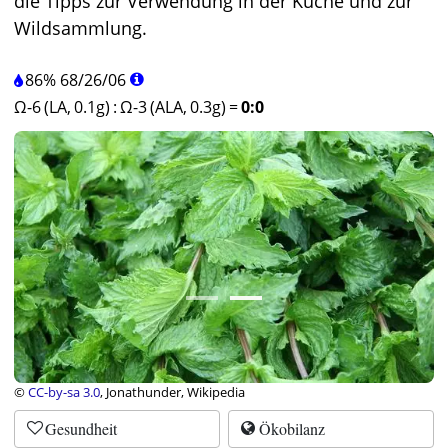
die Tipps zur Verwendung in der Küche und zur
Wildsammlung.
86%
68
/
26
/
06
Ω-6 (LA, 0.1g)
:
Ω-3 (ALA, 0.3g)
=
0:0
©
CC-by-sa 3.0
, Jonathunder, Wikipedia
Gesundheit
Ökobilanz