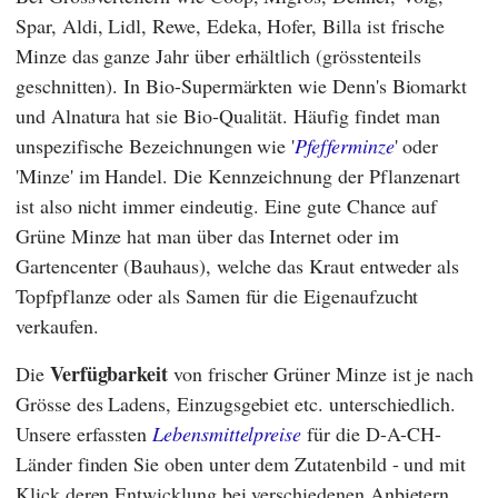
Spar
,
Aldi
,
Lidl
,
Rewe
,
Edeka
,
Hofer
,
Billa
ist frische
Minze das ganze Jahr über erhältlich (grösstenteils
geschnitten). In Bio-Supermärkten wie
Denn's Biomarkt
und
Alnatura
hat sie Bio-Qualität. Häufig findet man
unspezifische Bezeichnungen wie '
Pfefferminze
' oder
'Minze' im Handel. Die Kennzeichnung der Pflanzenart
ist also nicht immer eindeutig. Eine gute Chance auf
Grüne Minze hat man über das Internet oder im
Gartencenter (Bauhaus), welche das Kraut entweder als
Topfpflanze oder als Samen für die Eigenaufzucht
verkaufen.
Verfügbarkeit
Die
von frischer Grüner Minze ist je nach
Grösse des Ladens, Einzugsgebiet etc. unterschiedlich.
Unsere erfassten
Lebensmittelpreise
für die D-A-CH-
Länder finden Sie oben unter dem Zutatenbild - und mit
Klick deren Entwicklung bei verschiedenen Anbietern.