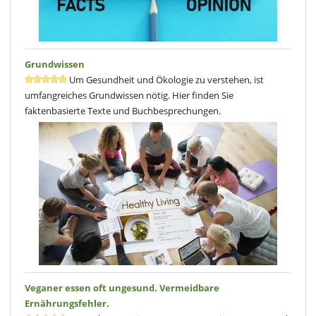
In diesem grössten Kapitel finden Sie mehrheitlich Kuchen. Aber
auch Plätzchen, Cremes und Riegel kommen vor. Die Hälfte der
Rezepte beinhalten zugesetzte Öle und die Hälfte Süssungsmittel.
Als Beispiel ist der nussfreie, saftige
Rohkost Lebkuchen
genannt.
Grundwissen
Blog-Besprechung vom 3ten Juni 2019, von Dr. med. vet. Inke
Weissenborn
Um Gesundheit und Ökologie zu verstehen, ist
umfangreiches Grundwissen nötig. Hier finden Sie
faktenbasierte Texte und Buchbesprechungen.
Veganer essen oft ungesund. Vermeidbare
Ernährungsfehler.