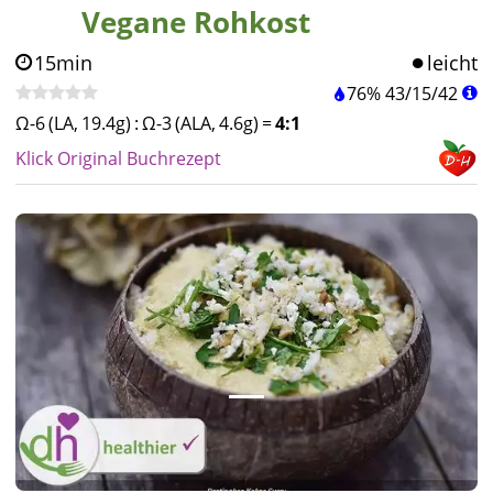
Vegane Rohkost
15min
leicht
76%
43
/
15
/
42
Ω-6 (LA, 19.4g)
:
Ω-3 (ALA, 4.6g)
=
4:1
Klick Original Buchrezept