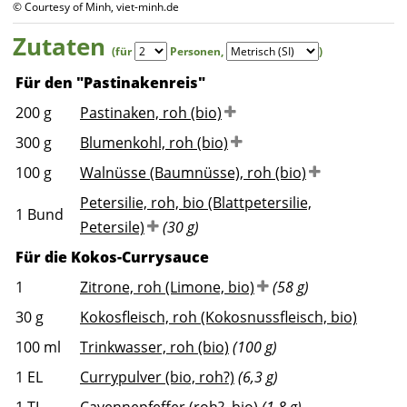
© Courtesy of Minh, viet-minh.de
Zutaten
(für
Personen
,
)
Für den "Pastinakenreis"
200
g
Pastinaken, roh (bio)
300
g
Blumenkohl, roh (bio)
100
g
Walnüsse (Baumnüsse), roh (bio)
Petersilie, roh, bio (Blattpetersilie,
1
Bund
Petersile)
(30 g)
Für die Kokos-Currysauce​​​​​​​
1
Zitrone, roh (Limone, bio)
(58 g)
30
g
Kokosfleisch, roh (Kokosnussfleisch, bio)
100
ml
Trinkwasser, roh (bio)
(100 g)
1
EL
Currypulver (bio, roh?)
(6,3 g)
1
TL
Cayennepfeffer (roh?, bio)
(1,8 g)