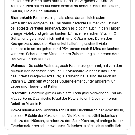
an, sondern wirken auch harntreibend. Im Vergleich zu Karotten
Kuchen, benötigen die meisten Rezepte gar kein bis nur wenig
kommen Pastinaken auf einen viermal so hohen Gehalt an Fasern,
zugesetztes Öl. Bis auf eine Ausnahme, verwendet
Minh
selbst bei
Kalium, Protein und Vitamin C.
den Desserts, nur geringe Mengen Süssungsmittel. In einem Gericht
Blumenkohl:
Blumenkohl gilt als eines der am leichtesten
verwendet sie
Honig
, den strenge Veganer sicherlich austauschen
verdaulichen Kohlgemüse. Der weiss gefärbte Blumenkohl ist der
möchten.
Cashewnüsse
, die in etwa einem Drittel der Desserts zum
beliebteste Vertreter seiner Art, doch es gibt ihn auch in den Farben
Einsatz kommen, sind im Grunde selten roh. Steht "Cashewkerne roh"
orange, violett und grün zu kaufen. Er hat einen hohen Vitamin C
auf der Packung, weist dies meistens nur darauf hin, dass die
Gehalt und geizt auch nicht mit B- und K-Vitaminen. Durch den
Deaktivierung des giftigen Cardols durch Dampf erfolgte, statt durch
Kochprozess büsst der Blumenkohl allerdings schnell viele
einen Röstprozess. Gleiches gilt für
Vanille
, deren Schoten streng
Inhaltsstoffe an, so gehen rund 25% schon nach 5 Minuten kochen
genommen nicht als Rohkost gelten. Grund hierfür ist der aufwändige
verloren. Schonendere Varianten der Zubereitung sind neben dem
Verarbeitungsprozess, bei dem man die Schoten noch vor dem
Rohverzehr das Dünsten.
aromagebenden Fermentierungsprozess blanchiert. Bei Vanille
jedoch ist die verwendete Menge so gering, dass man sie eher
Walnuss:
Die echte Walnuss, auch Baumnuss genannt, hat von den
vernachlässigen darf.
Nüssen den höchsten Anteil an Linolensäure (einer für das Herz
Durch eine Zutatenwahl, die ein gutes Verhältnis von
Omega-6
zu
gesunden Omega-3-Fettsäure). Darüber hinaus sind sie reich an
Omega-3-Fettsäuren
berücksichtigt, welches insgesamt 5:1 nicht
Vitamin E, Zink (ein wichtiges Spurenelement unter anderem für
überschreiten sollte, könnte so manches Gericht noch gesünder
Leber und Haare) und Kalium.
ausfallen.
Petersilie:
Petersilie gibt es als glatte Form (hier verwendet) und als
Insgesamt findet man im Blog
Vminh
eine schöne, umfangreiche
krause Form. Das frische Kraut der Petersilie enthält einen hohen
Zusammenstellung gesunder roh-veganer Rezepte. Sie finden die
Anteil an Vitamin K.
Rezepte unter
viet-minh.de
.
Kokosnussfleisch:
Kokosfleisch ist das Fruchtfleisch der Kokosnuss,
also der Früchte der Kokospalme. Die Kokosnuss zählt botanisch
Über die Bloggerin
nicht zu den Nüssen, sondern zu den Steinfrüchten, allerdings ist der
Minh
, gelernte Zahnmedizinstudentin, hat sich bereits zu Beginn ihres
Geschmack ihres schneeweissen Fleisches tatsächlich nussähnlich.
Studiums mit der ganzheitlichen Betrachtung der Zahngesundheit
auseinandergesetzt. Heute ist sie Foodbloggerin & Fotografin für