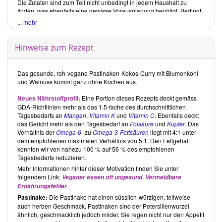
Die Zutaten sind zum Teil nicht unbedingt in jedem Haushalt zu
finden, was ebenfalls eine gewisse Vorausplanung benötigt. Bedingt
durch die Zutatenwahl, sind gerade bei den Desserts einige Gerichte
... mehr
streng genommen nicht als roh zu bezeichnen, obgleich die
Zubereitung ohne Erhitzen auskommt. Durch den geringen Gebrauch
von zugesetzten Ölen und Süssungsmitteln jedoch und die
Hinweise zum Rezept
Verwendung frischer Zutaten, sind die meisten aufgeführten Rezepte
als gesund zu bezeichnen und heben sich somit von Gerichten vieler
veganer Rezeptbücher ab.
Das gesunde, roh-vegane Pastinaken-Kokos-Curry mit Blumenkohl
und Walnuss kommt ganz ohne Kochen aus.
Kritische Rezensionen
Neues Nährstoffprofil
:
Eine Portion dieses Rezepts deckt gemäss
Die Blogrezension bezieht sich ausschliesslich auf im Blog
GDA-Richtlinien mehr als das 1.5-fache des durchschnittlichen
veröffentlichte Rezepte, die zum Zeitpunkt der Erstellung der
Tagesbedarfs an
Mangan
,
Vitamin K
und
Vitamin C
. Ebenfalls deckt
Rezension veröffentlicht waren. Im Blog erschienene Artikel sind
das Gericht mehr als den Tagesbedarf an
Folsäure
und
Kupfer
. Das
nicht berücksichtigt.
Verhältnis der
Omega-6-
zu
Omega-3-Fettsäuren
liegt mit 4:1 unter
Gesamteindruck
dem empfohlenen maximalen Verhältnis von 5:1. Den Fettgehalt
konnten wir von nahezu 100 % auf 56 % des empfohlenen
Vminh - Smile & Shine
führt eine recht grosse Auswahl internationaler
Tagesbedarfs reduzieren.
roh-veganer Rezepte. Man erkennt an den Rezepten ganz deutlich
Mehr Informationen hinter dieser Motivation finden Sie unter
den asiatisch (vietnamesisch) geprägten Hintergrund der Bloggerin
folgendem Link:
Veganer essen oft ungesund. Vermeidbare
Minh
. Die Rezepte sind einfach zuzubereiten, wobei die
.
Zubereitungszeiten, bedingt durch Dörr-, Keim- und Einweichzeiten,
Ernährungsfehler
teilweise recht lang sind. Hier wäre eine Angabe der
Pastinake:
Die Pastinake hat einen süsslich-würzigen, teilweise
Zubereitungszeiten zu Beginn des Rezeptes für die Planung hilfreich.
auch herben Geschmack. Pastinaken sind der Petersilienwurzel
Ein Teil der Rezepte verlangt nach ungewöhnlicheren Zutaten, wie
ähnlich, geschmacklich jedoch milder. Sie regen nicht nur den Appetit
Spirulina
,
Lucuma
und Weizengraspulver. Abgesehen von den