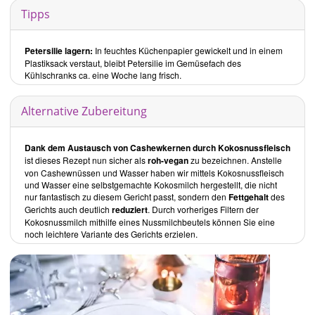
vegane Rohkost und Gründerin von
Heartisan Bowls
.
Tipps
Inhalt
Der Blog
Vminh
von
Minh
enthält 4 Hauptbereiche:
Petersilie lagern:
In feuchtes Küchenpapier gewickelt und in einem
Rohkost
Plastiksack verstaut, bleibt Petersilie im Gemüsefach des
Kühlschranks ca. eine Woche lang frisch.
Journal
Zahngesund leben Podcast
Heartisan Bowls Shop
Alternative Zubereitung
Die Rezepte findet man im Abschnitt Rohkost, wo sie in 6
verschiedene Kapitel untergliedert sind:
Dank dem Austausch von Cashewkernen durch Kokosnussfleisch
ist dieses Rezept nun sicher als
roh-vegan
zu bezeichnen. Anstelle
Frühstück
von Cashewnüssen und Wasser haben wir mittels Kokosnussfleisch
und Wasser eine selbstgemachte Kokosmilch hergestellt, die nicht
Hauptspeisen
nur fantastisch zu diesem Gericht passt, sondern den
Fettgehalt
des
Salate
Gerichts auch deutlich
reduziert
. Durch vorheriges Filtern der
Snacks
Kokosnussmilch mithilfe eines Nussmilchbeutels können Sie eine
Smoothies & Säfte
noch leichtere Variante des Gerichts erzielen.
Desserts & Süsses
Rezepte
Frühstück:
Hier finden Sie Müslis und Bowls. Als Beispiel ist der
Vanille-Zimt