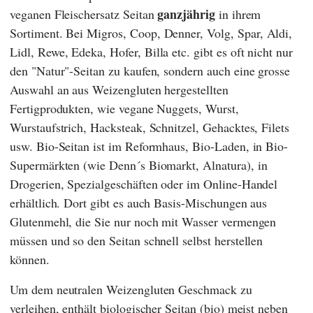
ganzjährig
veganen Fleischersatz Seitan
in ihrem
Sortiment. Bei
Migros
,
Coop
,
Denner
,
Volg
,
Spar
,
Aldi
,
Lidl
,
Rewe
,
Edeka
,
Hofer
,
Billa
etc. gibt es oft nicht nur
den "Natur"-Seitan zu kaufen, sondern auch eine grosse
Auswahl an aus Weizengluten hergestellten
Fertigprodukten, wie vegane Nuggets, Wurst,
Wurstaufstrich, Hacksteak, Schnitzel, Gehacktes, Filets
usw. Bio-Seitan ist im Reformhaus, Bio-Laden, in Bio-
Supermärkten (wie
Denn´s Biomarkt
,
Alnatura
), in
Drogerien, Spezialgeschäften oder im Online-Handel
erhältlich. Dort gibt es auch Basis-Mischungen aus
Glutenmehl, die Sie nur noch mit Wasser vermengen
müssen und so den Seitan schnell selbst herstellen
können.
Um dem neutralen Weizengluten Geschmack zu
verleihen, enthält biologischer Seitan (bio) meist neben