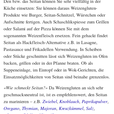
Den bzw. das Seitan können Sie sehr vielfältig in der
Küche einsetzen: Sie können daraus Weizengluten-
Produkte wie Burger, Seitan-Schnitzel, Würstchen oder
Aufschnitte fertigen. Auch Schaschlikspiesse zum Grillen
oder Salami auf der Pizza können Sie mit dem
sogenannten Weizenfleisch ersetzen. Fein gehackt findet
Seitan als Hackfleisch-Alternative z.B. in Lasagne,
Pastasauce und Frikadellen Verwendung. In Scheiben
oder Stücke geschnitten lässt sich Weizengluten im Ofen
backen, grillen oder in der Pfanne braten. Ob als
Suppeneinlage, im Eintopf oder in Wok-Gerichten, die
Einsatzmöglichkeiten von Seitan sind beinahe grenzenlos.
Wie schmeckt Seitan?
Da Weizengluten an sich sehr
geschmacksneutral ist, ist es empfehlenswert, den Seitan
zu marinieren – z.B.
Zwiebel
,
Knoblauch
,
Paprikapulver
,
Oregano
,
Thymian
,
Majoran
,
Kreuzkümmel
,
Salz
,