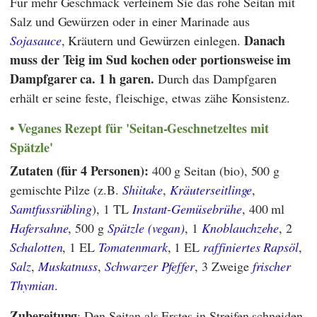
Für mehr Geschmack verfeinern Sie das rohe Seitan mit
Salz und Gewürzen oder in einer Marinade aus
Danach
Sojasauce
, Kräutern und Gewürzen einlegen.
muss der Teig im Sud kochen oder portionsweise im
Dampfgarer ca. 1 h garen.
Durch das Dampfgaren
erhält er seine feste, fleischige, etwas zähe Konsistenz.
Veganes Rezept für 'Seitan-Geschnetzeltes mit
Spätzle'
Zutaten (für 4 Personen):
400 g Seitan (bio), 500 g
gemischte Pilze (z.B.
Shiitake
,
Kräuterseitlinge
,
Samtfussrübling
), 1 TL
Instant-Gemüsebrühe
, 400 ml
Hafersahne
, 500 g
Spätzle (vegan)
, 1
Knoblauchzehe
, 2
Schalotten
, 1 EL
Tomatenmark
, 1 EL
raffiniertes Rapsöl
,
Salz
,
Muskatnuss
,
Schwarzer Pfeffer
, 3 Zweige
frischer
Thymian
.
Zubereitung
: Den Seitan als Erstes in Streifen schneiden.