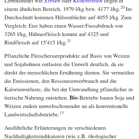
Lebensmittel wie
Erbsen
oder
Kichererbsen
liegen in
20
einem ähnlichen Bereich, 1979 l/kg bzw. 4177 l/kg.
Im
Durchschnitt kommen Hülsenfrüchte auf 4055 l/kg. Zum
Vergleich: Eier haben einen Wasser-Fussabdruck von
3265 l/kg, Hühnerfleisch kommt auf 4325 und
21
Rindfleisch auf 15'415 l/kg.
Pflanzliche Fleischersatzprodukte auf Basis von Weizen
und Sojabohnen entlasten die Umwelt deutlich, da sie
direkt der menschlichen Ernährung dienen. Sie vermeiden
die Emissionen, den Ressourcenverbrauch und die
Kalorienverluste, die bei der Umwandlung pflanzlicher in
Bio
tierische Nahrung entstehen.
-Betriebe bauen Soja und
Weizen zudem umweltschonender an als konventionelle
13
Landwirtschaftsbetriebe.
Ausführliche Erläuterungen zu verschiedenen
Nachhaltigkeitsindikatoren (wie z.B. ökologischer