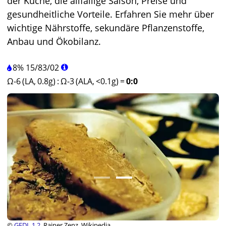
der Küche, die allfällige Saison, Preise und
gesundheitliche Vorteile. Erfahren Sie mehr über
wichtige Nährstoffe, sekundäre Pflanzenstoffe,
Anbau und Ökobilanz.
8%
15
/
83
/
02
Ω-6 (LA, 0.8g)
:
Ω-3 (ALA, <0.1g)
=
0:0
©
GFDL 1.2
, Rainer Zenz, Wikipedia