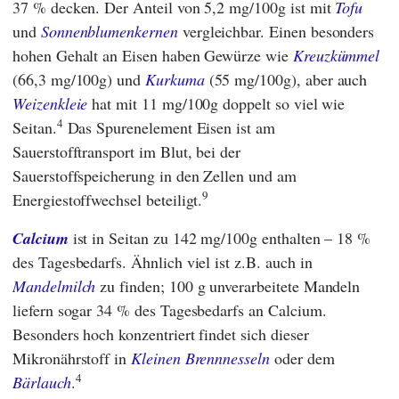
37 % decken. Der Anteil von 5,2 mg/100g ist mit
Tofu
und
Sonnenblumenkernen
vergleichbar. Einen besonders
hohen Gehalt an Eisen haben Gewürze wie
Kreuzkümmel
(66,3 mg/100g) und
Kurkuma
(55 mg/100g), aber auch
Weizenkleie
hat mit 11 mg/100g doppelt so viel wie
4
Seitan.
Das Spurenelement Eisen ist am
Sauerstofftransport im Blut, bei der
Sauerstoffspeicherung in den Zellen und am
9
Energiestoffwechsel beteiligt.
Calcium
ist in Seitan zu 142 mg/100g enthalten – 18 %
des Tagesbedarfs. Ähnlich viel ist z.B. auch in
Mandelmilch
zu finden; 100 g unverarbeitete Mandeln
liefern sogar 34 % des Tagesbedarfs an Calcium.
Besonders hoch konzentriert findet sich dieser
Mikronährstoff in
Kleinen Brennnesseln
oder dem
4
Bärlauch
.