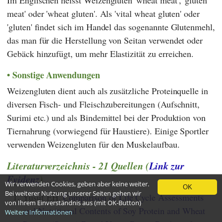
meat' oder 'wheat gluten'. Als 'vital wheat gluten' oder
'gluten' findet sich im Handel das sogenannte Glutenmehl,
das man für die Herstellung von Seitan verwendet oder
Gebäck hinzufügt, um mehr Elastizität zu erreichen.
Sonstige Anwendungen
Weizengluten dient auch als zusätzliche Proteinquelle in
diversen Fisch- und Fleischzubereitungen (Aufschnitt,
Surimi etc.) und als Bindemittel bei der Produktion von
Tiernahrung (vorwiegend für Haustiere). Einige Sportler
verwenden Weizengluten für den Muskelaufbau.
Literaturverzeichnis - 21 Quellen (
Link zur
Evidenz
)
Wir verwenden Cookies, geben aber keine weiter.
OK
Bei weiterer Nutzung unserer Seiten gehen wir
1.
Yusuf EH.
Comparison of Life Cycle Assessments
von Ihrem Einverständnis aus (mit OK-Button)
and Nutritional Contents of Soy Protein and Wheat
Weitere Informationen