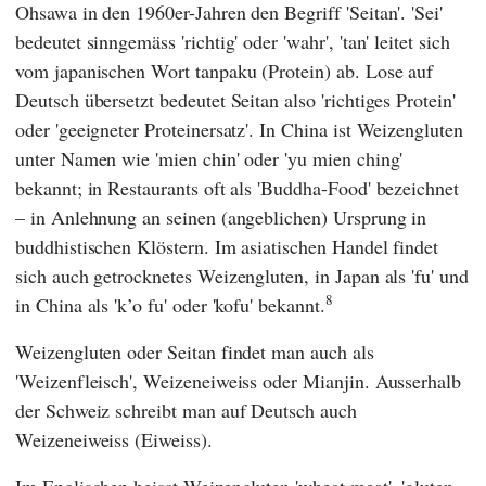
Ohsawa
in den 1960er-Jahren den Begriff 'Seitan'. 'Sei'
bedeutet sinngemäss 'richtig' oder 'wahr', 'tan' leitet sich
vom japanischen Wort tanpaku (Protein) ab. Lose auf
Deutsch übersetzt bedeutet Seitan also 'richtiges Protein'
oder 'geeigneter Proteinersatz'. In China ist Weizengluten
unter Namen wie 'mien chin' oder 'yu mien ching'
bekannt; in Restaurants oft als 'Buddha-Food' bezeichnet
– in Anlehnung an seinen (angeblichen) Ursprung in
buddhistischen Klöstern. Im asiatischen Handel findet
sich auch getrocknetes Weizengluten, in Japan als 'fu' und
8
in China als 'k’o fu' oder 'kofu' bekannt.
Weizengluten oder Seitan findet man auch als
'Weizenfleisch', Weizeneiweiss oder Mianjin. Ausserhalb
der Schweiz schreibt man auf Deutsch auch
Weizeneiweiss (Eiweiss).
Im Englischen heisst Weizengluten 'wheat meat', 'gluten