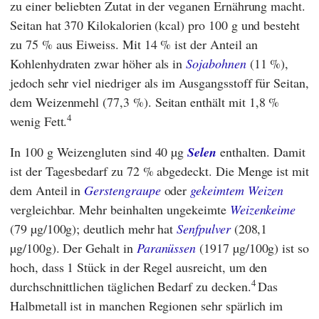
zu einer beliebten Zutat in der veganen Ernährung macht.
Seitan hat 370 Kilokalorien (kcal) pro 100 g und besteht
zu 75 % aus Eiweiss. Mit 14 % ist der Anteil an
Kohlenhydraten zwar höher als in
Sojabohnen
(11 %),
jedoch sehr viel niedriger als im Ausgangsstoff für Seitan,
dem Weizenmehl (77,3 %). Seitan enthält mit 1,8 %
4
wenig Fett.
In 100 g Weizengluten sind 40 µg
Selen
enthalten. Damit
ist der Tagesbedarf zu 72 % abgedeckt. Die Menge ist mit
dem Anteil in
Gerstengraupe
oder
gekeimtem Weizen
vergleichbar. Mehr beinhalten ungekeimte
Weizenkeime
(79 µg/100g); deutlich mehr hat
Senfpulver
(208,1
µg/100g). Der Gehalt in
Paranüssen
(1917 µg/100g) ist so
hoch, dass 1 Stück in der Regel ausreicht, um den
4
durchschnittlichen täglichen Bedarf zu decken.
Das
Halbmetall ist in manchen Regionen sehr spärlich im