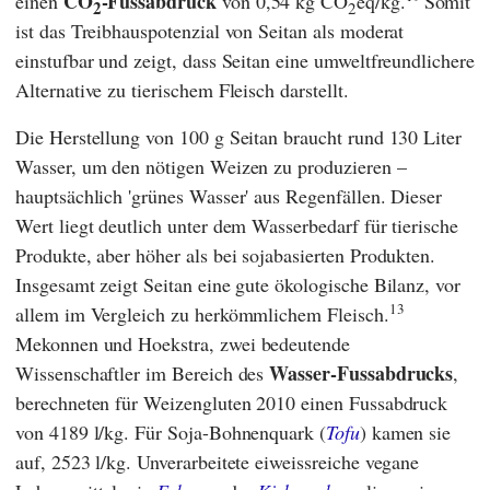
CO
-Fussabdruck
einen
von 0,54 kg CO
eq/kg.
Somit
2
2
ist das Treibhauspotenzial von Seitan als moderat
einstufbar und zeigt, dass Seitan eine umweltfreundlichere
Alternative zu tierischem Fleisch darstellt.
Die Herstellung von 100 g Seitan braucht rund 130 Liter
Wasser, um den nötigen Weizen zu produzieren –
hauptsächlich 'grünes Wasser' aus Regenfällen. Dieser
Wert liegt deutlich unter dem Wasserbedarf für tierische
Produkte, aber höher als bei sojabasierten Produkten.
Insgesamt zeigt Seitan eine gute ökologische Bilanz, vor
13
allem im Vergleich zu herkömmlichem Fleisch.
Mekonnen
und
Hoekstra
, zwei bedeutende
Wasser-Fussabdrucks
Wissenschaftler im Bereich des
,
berechneten für Weizengluten 2010 einen Fussabdruck
von 4189 l/kg. Für Soja-Bohnenquark (
Tofu
) kamen sie
auf, 2523 l/kg. Unverarbeitete eiweissreiche vegane