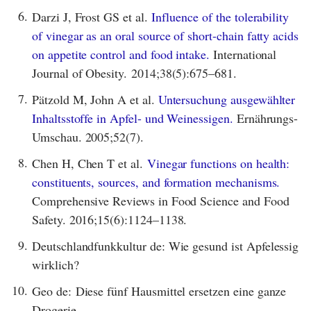
6.
Darzi J, Frost GS et al.
Influence of the tolerability
of vinegar as an oral source of short-chain fatty acids
on appetite control and food intake.
International
Journal of Obesity. 2014;38(5):675–681.
7.
Pätzold M, John A et al.
Untersuchung ausgewählter
Inhaltsstoffe in Apfel- und Weinessigen.
Ernährungs-
Umschau. 2005;52(7).
8.
Chen H, Chen T et al.
Vinegar functions on health:
constituents, sources, and formation mechanisms.
Comprehensive Reviews in Food Science and Food
Safety. 2016;15(6):1124–1138.
9.
Deutschlandfunkkultur de: Wie gesund ist Apfelessig
wirklich?
10.
Geo de: Diese fünf Hausmittel ersetzen eine ganze
Drogerie.