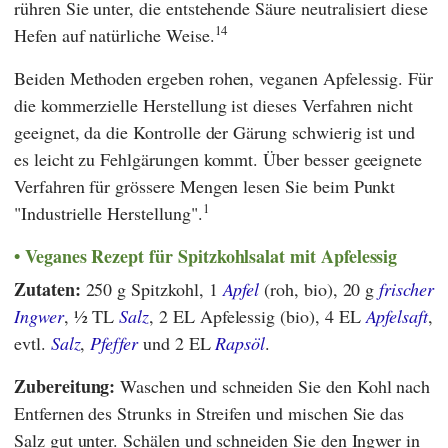
rühren Sie unter, die entstehende Säure neutralisiert diese
14
Hefen auf natürliche Weise.
Beiden Methoden ergeben rohen, veganen Apfelessig. Für
die kommerzielle Herstellung ist dieses Verfahren nicht
geeignet, da die Kontrolle der Gärung schwierig ist und
es leicht zu Fehlgärungen kommt. Über besser geeignete
Verfahren für grössere Mengen lesen Sie beim Punkt
1
"Industrielle Herstellung".
Veganes Rezept für Spitzkohlsalat mit Apfelessig
Zutaten:
250 g Spitzkohl, 1
Apfel
(roh, bio), 20 g
frischer
Ingwer
, ½ TL
Salz
, 2 EL Apfelessig (bio), 4 EL
Apfelsaft
,
evtl.
Salz
,
Pfeffer
und 2 EL
Rapsöl
.
Zubereitung:
Waschen und schneiden Sie den Kohl nach
Entfernen des Strunks in Streifen und mischen Sie das
Salz gut unter. Schälen und schneiden Sie den Ingwer in