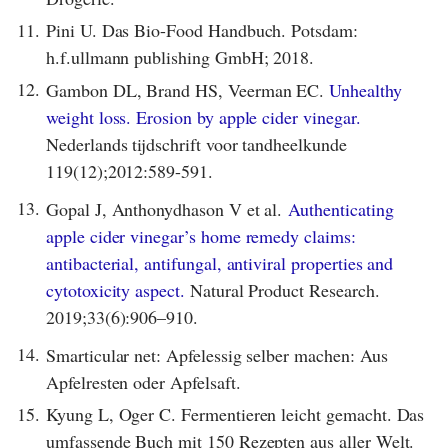
11.
Pini U. Das Bio-Food Handbuch. Potsdam:
h.f.ullmann publishing GmbH; 2018.
12.
Gambon DL, Brand HS, Veerman EC.
Unhealthy
weight loss. Erosion by apple cider vinegar.
Nederlands tijdschrift voor tandheelkunde
119(12);2012:589-591.
13.
Gopal J, Anthonydhason V et al.
Authenticating
apple cider vinegar’s home remedy claims:
antibacterial, antifungal, antiviral properties and
cytotoxicity aspect.
Natural Product Research.
2019;33(6):906–910.
14.
Smarticular net: Apfelessig selber machen: Aus
Apfelresten oder Apfelsaft.
15.
Kyung L, Oger C. Fermentieren leicht gemacht. Das
umfassende Buch mit 150 Rezepten aus aller Welt.