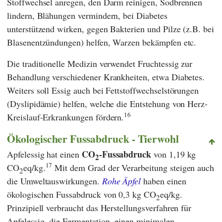
Stoffwechsel anregen, den Darm reinigen, Sodbrennen
lindern, Blähungen vermindern, bei Diabetes
unterstützend wirken, gegen Bakterien und Pilze (z.B. bei
Blasenentzündungen) helfen, Warzen bekämpfen etc.
Die traditionelle Medizin verwendet Fruchtessig zur
Behandlung verschiedener Krankheiten, etwa Diabetes.
Weiters soll Essig auch bei Fettstoffwechselstörungen
(Dyslipidämie) helfen, welche die Entstehung von Herz-
16
Kreislauf-Erkrankungen fördern.
Ökologischer Fussabdruck - Tierwohl
CO
-Fussabdruck
Apfelessig hat einen
von 1,19 kg
2
17
CO
eq/kg.
Mit dem Grad der Verarbeitung steigen auch
2
die Umweltauswirkungen.
Rohe Äpfel
haben einen
ökologischen Fussabdruck von 0,3 kg CO
eq/kg.
2
Prinzipiell verbraucht das Herstellungsverfahren für
Apfelessig, die Fermentation, einen minimalen