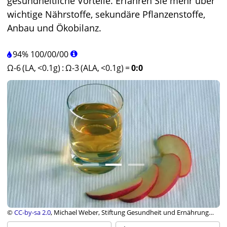
gesundheitliche Vorteile. Erfahren Sie mehr über
wichtige Nährstoffe, sekundäre Pflanzenstoffe,
Anbau und Ökobilanz.
94%
100
/
00
/
00
Ω-6 (LA, <0.1g)
:
Ω-3 (ALA, <0.1g)
=
0:0
©
CC-by-sa 2.0
, Michael Weber, Stiftung Gesundheit und Ernährung
Schweiz