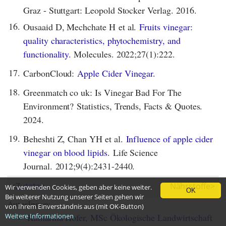
Graz - Stuttgart: Leopold Stocker Verlag. 2016.
16.
Ousaaid D, Mechchate H et al.
Fruits vinegar:
quality characteristics, phytochemistry, and
functionality.
Molecules. 2022;27(1):222.
17.
CarbonCloud:
Apple Cider Vinegar.
18.
Greenmatch co uk: Is Vinegar Bad For The
Environment? Statistics, Trends, Facts & Quotes.
2024.
19.
Beheshti Z, Chan YH et al.
Influence of apple cider
vinegar on blood lipids.
Life Science
Journal. 2012;9(4):2431-2440.
<
Zutaten
Nährstoffe
>
Wir verwenden Cookies, geben aber keine weiter.
OK
Bei weiterer Nutzung unserer Seiten gehen wir
AutorInnen:
von Ihrem Einverständnis aus (mit OK-Button)
Weitere Informationen
Katharina Hofer, MSc Ökologische Landwirtschaft