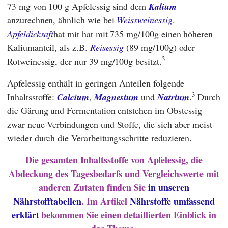
73 mg von 100 g Apfelessig sind dem
Kalium
anzurechnen, ähnlich wie bei
Weissweinessig
.
Apfeldicksaft
hat mit hat mit 735 mg/100g einen höheren
Kaliumanteil, als z.B.
Reisessig
(89 mg/100g) oder
3
Rotweinessig, der nur 39 mg/100g besitzt.
Apfelessig enthält in geringen Anteilen folgende
3
Inhaltsstoffe:
Calcium
,
Magnesium
und
Natrium
.
Durch
die Gärung und Fermentation entstehen im Obstessig
zwar neue Verbindungen und Stoffe, die sich aber meist
wieder durch die Verarbeitungsschritte reduzieren.
Die gesamten Inhaltsstoffe von Apfelessig, die
Abdeckung des Tagesbedarfs und Vergleichswerte mit
anderen Zutaten finden Sie
in unseren
Nährstofftabellen
. Im Artikel
Nährstoffe umfassend
erklärt
bekommen Sie einen detaillierten Einblick in