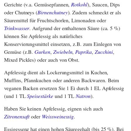
Gerichte (v.a. Gemüsepfannen,
Rotkohl
), Saucen, Dips
oder Chutneys (
Birnenchutney
). Zudem schmeckt er als
Säuremittel für Fruchtschorlen, Limonaden oder
Trinkwasser
. Aufgrund der enthaltenen Säure (ca. 5 %)
können Sie Apfelessig als natürliches
Konservierungsmittel einsetzen, z.B. zum Einlegen von
Gemüse (z.B.
Gurken
,
Zwiebeln
,
Paprika
,
Zucchini
,
Mixed Pickles) oder auch von Obst.
Apfelessig dient als Lockerungsmittel in Kuchen,
Muffins, Pfannkuchen oder anderen Backwaren. Beim
veganen Backen ersetzen Sie 1 Ei durch 1 EL Apfelessig
(und 1 TL
Speisestärke
und 1 TL
Natron
).
Haben Sie keinen Apfelessig, eignen sich auch
Zitronensaft
oder
Weissweinessig
.
Essigessenz hat einen hohen Säuregehalt (bis 25 %). Bei