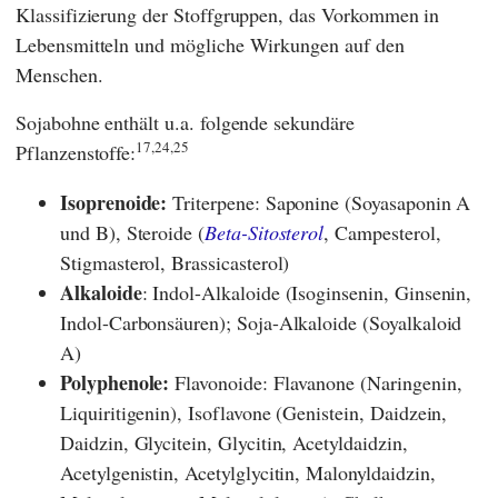
Klassifizierung der Stoffgruppen, das Vorkommen in
Lebensmitteln und mögliche Wirkungen auf den
Menschen.
Sojabohne enthält u.a. folgende sekundäre
17,24,25
Pflanzenstoffe:
Isoprenoide:
Triterpene: Saponine (Soyasaponin A
und B), Steroide (
Beta-Sitosterol
, Campesterol,
Stigmasterol, Brassicasterol)
Alkaloide
: Indol-Alkaloide (Isoginsenin, Ginsenin,
Indol-Carbonsäuren); Soja-Alkaloide (Soyalkaloid
A)
Polyphenole:
Flavonoide:
Flavanone (Naringenin,
Liquiritigenin),
Isoflavone (Genistein, Daidzein,
Daidzin, Glycitein, Glycitin, Acetyldaidzin,
Acetylgenistin, Acetylglycitin, Malonyldaidzin,