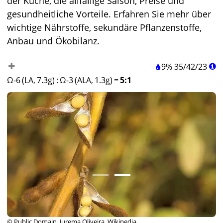
der Küche, die allfällige Saison, Preise und
gesundheitliche Vorteile. Erfahren Sie mehr über
wichtige Nährstoffe, sekundäre Pflanzenstoffe,
Anbau und Ökobilanz.
9%
35
/
42
/
23
Ω-6 (LA, 7.3g)
:
Ω-3 (ALA, 1.3g)
=
5:1
© Public Domain, Jurema Oliveira, Wikipedia