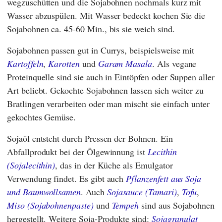
wegzuschütten und die Sojabohnen nochmals kurz mit
Wasser abzuspülen. Mit Wasser bedeckt kochen Sie die
Sojabohnen ca. 45-60 Min., bis sie weich sind.
Sojabohnen passen gut in Currys, beispielsweise mit
Kartoffeln
,
Karotten
und
Garam Masala
. Als vegane
Proteinquelle sind sie auch in Eintöpfen oder Suppen aller
Art beliebt. Gekochte Sojabohnen lassen sich weiter zu
Bratlingen verarbeiten oder man mischt sie einfach unter
gekochtes Gemüse.
Sojaöl entsteht durch Pressen der Bohnen. Ein
Abfallprodukt bei der Ölgewinnung ist
Lecithin
(Sojalecithin)
, das in der Küche als Emulgator
Verwendung findet. Es gibt auch
Pflanzenfett aus Soja
und Baumwollsamen
. Auch
Sojasauce (Tamari)
,
Tofu
,
Miso (Sojabohnenpaste)
und
Tempeh
sind aus Sojabohnen
hergestellt. Weitere Soja-Produkte sind:
Sojagranulat