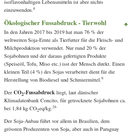
isoflavonhaltigen Lebensmitteln ist aber nichts
4
einzuwenden.
Ökologischer Fussabdruck - Tierwohl
In den Jahren 2017 bis 2019 hat man 76 % der
weltweiten Soja-Ernte als Tierfutter für die Fleisch- und
Milchproduktion verwendet. Nur rund 20 % der
Sojabohnen und der daraus gefertigten Produkte
(Speiseöl, Tofu, Miso etc.) isst der Mensch direkt. Einen
kleinen Teil (4 %) des Sojas verarbeitet dient für die
9
Herstellung von Biodiesel und Schmiermittel.
CO
-Fussabdruck
Der
liegt, laut dänischer
2
Klimadatenbank
Concito
, für getrocknete Sojabohnen ca.
26
bei 1,84 kg CO
eq/kg.
2
Der Soja-Anbau führt vor allem in Brasilien, dem
grössten Produzenten von Soja, aber auch in Paraguay