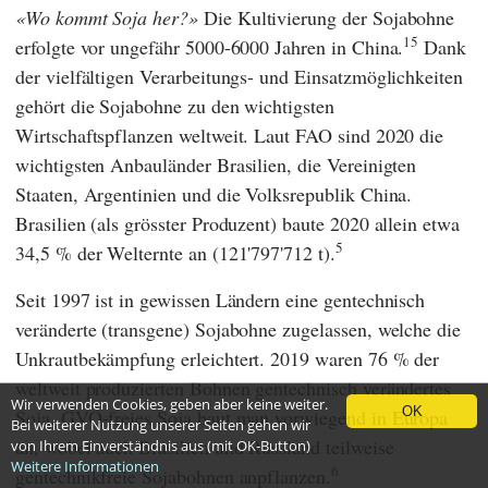
Wo kommt Soja her?
Die Kultivierung der Sojabohne
15
erfolgte vor ungefähr 5000-6000 Jahren in China.
Dank
der vielfältigen Verarbeitungs- und Einsatzmöglichkeiten
gehört die Sojabohne zu den wichtigsten
Wirtschaftspflanzen weltweit. Laut
FAO
sind 2020 die
wichtigsten Anbauländer Brasilien, die Vereinigten
Staaten, Argentinien und die Volksrepublik China.
Brasilien (als grösster Produzent) baute 2020 allein etwa
5
34,5 % der Welternte an (121'797'712 t).
Seit 1997 ist in gewissen Ländern eine gentechnisch
veränderte (transgene) Sojabohne zugelassen, welche die
Unkrautbekämpfung erleichtert. 2019 waren 76 % der
weltweit produzierten Bohnen gentechnisch verändertes
Wir verwenden Cookies, geben aber keine weiter.
OK
Soja. GVO-freies Soja baut man vorwiegend in Europa
Bei weiterer Nutzung unserer Seiten gehen wir
an, wobei auch Brasilien und Russland teilweise
von Ihrem Einverständnis aus (mit OK-Button)
Weitere Informationen
6
gentechnikfreie Sojabohnen anpflanzen.