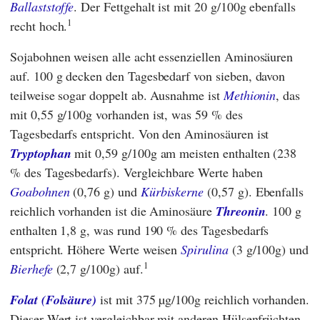
Ballaststoffe
. Der Fettgehalt ist mit 20 g/100g ebenfalls
1
recht hoch.
Sojabohnen weisen alle acht essenziellen Aminosäuren
auf. 100 g decken den Tagesbedarf von sieben, davon
teilweise sogar doppelt ab. Ausnahme ist
Methionin
, das
mit 0,55 g/100g vorhanden ist, was 59 % des
Tagesbedarfs entspricht. Von den Aminosäuren ist
Tryptophan
mit 0,59 g/100g am meisten enthalten (238
% des Tagesbedarfs). Vergleichbare Werte haben
Goabohnen
(0,76 g) und
Kürbiskerne
(0,57 g). Ebenfalls
reichlich vorhanden ist die Aminosäure
Threonin
. 100 g
enthalten 1,8 g, was rund 190 % des Tagesbedarfs
entspricht. Höhere Werte weisen
Spirulina
(3 g/100g) und
1
Bierhefe
(2,7 g/100g) auf.
Folat (Folsäure)
ist mit 375 µg/100g reichlich vorhanden.
Dieser Wert ist vergleichbar mit anderen Hülsenfrüchten