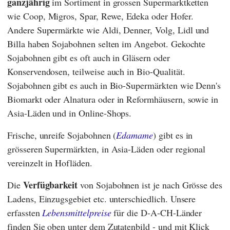
ganzjährig
im Sortiment in grossen Supermarktketten
wie
Coop
,
Migros
,
Spar
,
Rewe
,
Edeka
oder
Hofer
.
Andere Supermärkte wie
Aldi
,
Denner
,
Volg
,
Lidl
und
Billa
haben Sojabohnen selten im Angebot. Gekochte
Sojabohnen gibt es oft auch in Gläsern oder
Konservendosen, teilweise auch in Bio-Qualität.
Sojabohnen gibt es auch in Bio-Supermärkten wie
Denn's
Biomarkt
oder
Alnatura
oder in Reformhäusern, sowie in
Asia-Läden und in Online-Shops.
Frische, unreife Sojabohnen (
Edamame
) gibt es in
grösseren Supermärkten, in Asia-Läden oder regional
vereinzelt in Hofläden.
Verfügbarkeit
Die
von Sojabohnen ist je nach Grösse des
Ladens, Einzugsgebiet etc. unterschiedlich. Unsere
erfassten
Lebensmittelpreise
für die D-A-CH-Länder
finden Sie oben unter dem Zutatenbild - und mit Klick