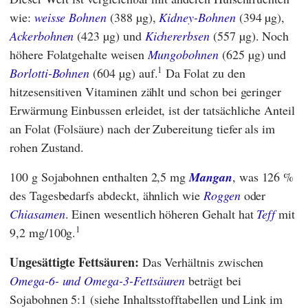
wie:
weisse Bohnen
(388 µg),
Kidney-Bohnen
(394 µg),
Ackerbohnen
(423 µg) und
Kichererbsen
(557 µg). Noch
höhere Folatgehalte weisen
Mungobohnen
(625 µg) und
1
Borlotti-Bohnen
(604 µg) auf.
Da Folat zu den
hitzesensitiven Vitaminen zählt und schon bei geringer
Erwärmung Einbussen erleidet, ist der tatsächliche Anteil
an Folat (Folsäure) nach der Zubereitung tiefer als im
rohen Zustand.
100 g Sojabohnen enthalten 2,5 mg
Mangan
, was 126 %
des Tagesbedarfs abdeckt, ähnlich wie
Roggen
oder
Chiasamen
. Einen wesentlich höheren Gehalt hat
Teff
mit
1
9,2 mg/100g.
Ungesättigte Fettsäuren:
Das Verhältnis zwischen
Omega-6- und Omega-3-Fettsäuren
beträgt bei
Sojabohnen 5:1 (siehe Inhaltsstofftabellen und Link im