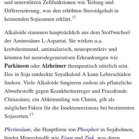
und unterstützen Zellfunktionen wie Teilung und
Differenzierung, was den erhöhten Steroidgehalt in
17
keimenden Sojasamen erklärt.
Alkaloide stammen hauptsächlich aus dem Stoffwechsel
der Aminosäure L-Aspartat. Sie wirken u.a.
krebshemmend, antimalarisch, neuroprotektiv und
könnten bei neurodegenerativen Erkrankungen wie
Parkinson
Alzheimer
oder
therapeutisch nützlich sein.
Das in Soja entdeckte Soyalkaloid A kann Leberschäden
lindern. Viele Alkaloide fungieren zudem als pflanzliche
Abwehrstoffe gegen Krankheitserreger und Frassfeinde.
Chinasäure, ein Abkömmling von Chinin, gilt als
möglicher Faktor für die Insektenresistenz bei bestimmten
17
Sojasorten.
Phytinsäure
, die Hauptform von
Phosphor
in Sojabohnen,
bindet Mineralstoffe wie
Eisen
und
Zink
, was deren