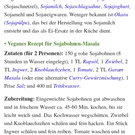
(Sojaschnetzel),
Sojamilch
,
Sojaschlagsahne
,
Sojajoghurt
,
Sojamehl und Sojateigwaren. Weniger bekannt ist
Okara
(Sojapülpe)
, das bei der Herstellung von Sojamilch
entsteht und das als Ei-Ersatz in der Küche dient.
Veganes Rezept für Sojabohnen-Masala
Zutaten (für 2 Personen):
150 g rohe Sojabohnen (8
Stunden in Wasser eingelegt), 1 TL
Rapsöl
, 1
Zwiebel
, 2
TL
Ingwer
, 2
Knoblauchzehen
, 1
Tomate
, 2 TL
Garam
Masala
(oder eine alternative
Curry-Gewürzmischung
), 1
Prise
Salz
und 400 ml
Trinkwasser
.
Zubereitung:
Eingeweichte Sojabohnen gut abwaschen
und in frischem Wasser ca. 45-60 Min. kochen, bis sie
leicht weich sind. Das Kochwasser wegschütten. Zwiebel
und Knoblauchzehen schälen und fein hacken. Ein Stück
Ingwer schälen und fein reiben. Tomate waschen und in