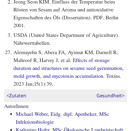
2.
Jeong Seon KIM. Einfluss der Temperatur beim
Rösten von Sesam auf Aroma und antioxidative
Eigenschaften des Öls (Dissertation). PDF. Berlin
2001.
3.
USDA (United States Department of Agriculture).
Nährwerttabellen.
27.
Alemayehu S, Abera FA, Ayimut KM, Darnell R,
Mahroof R, Harvey J, et al.
Effects of storage
duration and structures on sesame seed germination,
mold growth, and mycotoxin accumulation.
Toxins.
2023 Jan;15(1):39.
<
Zutaten
Gesundheit
>
AutorInnen:
Michael Weber, Eidg. dipl. Apotheker, MSc
Infektionsbiologie
Katharina Hofer, MSc Ökologische Landwirtschaft