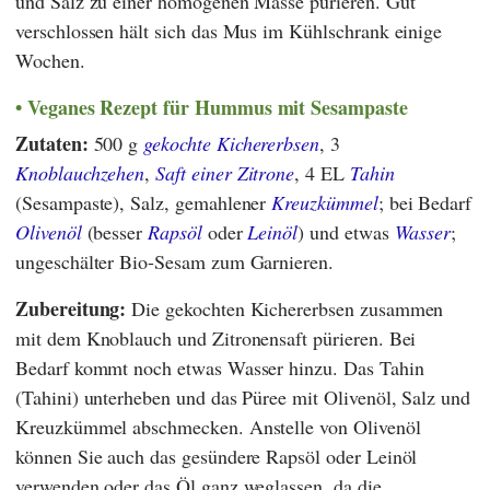
und Salz zu einer homogenen Masse pürieren. Gut
verschlossen hält sich das Mus im Kühlschrank einige
Wochen.
Veganes Rezept für Hummus mit Sesampaste
Zutaten:
500 g
gekochte Kichererbsen
, 3
Knoblauchzehen
,
Saft einer Zitrone
, 4 EL
Tahin
(Sesampaste), Salz, gemahlener
Kreuzkümmel
; bei Bedarf
Olivenöl
(besser
Rapsöl
oder
Leinöl
) und etwas
Wasser
;
ungeschälter Bio-Sesam zum Garnieren.
Zubereitung:
Die gekochten Kichererbsen zusammen
mit dem Knoblauch und Zitronensaft pürieren. Bei
Bedarf kommt noch etwas Wasser hinzu. Das Tahin
(Tahini) unterheben und das Püree mit Olivenöl, Salz und
Kreuzkümmel abschmecken. Anstelle von Olivenöl
können Sie auch das gesündere Rapsöl oder Leinöl
verwenden oder das Öl ganz weglassen, da die