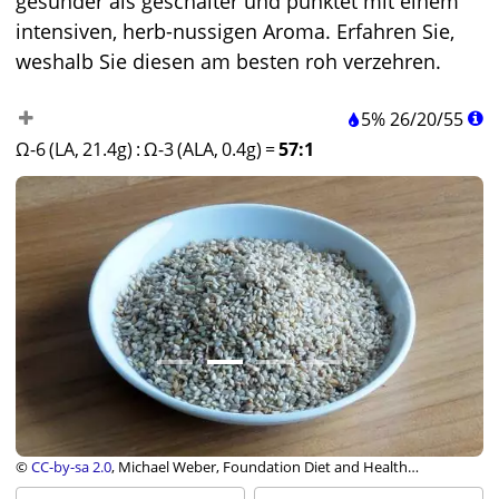
gesünder als geschälter und punktet mit einem
intensiven, herb-nussigen Aroma. Erfahren Sie,
weshalb Sie diesen am besten roh verzehren.
5%
26
/
20
/
55
Ω-6 (LA, 21.4g)
:
Ω-3 (ALA, 0.4g)
=
57:1
©
CC-by-sa 2.0
, Michael Weber, Foundation Diet and Health
Switzerland