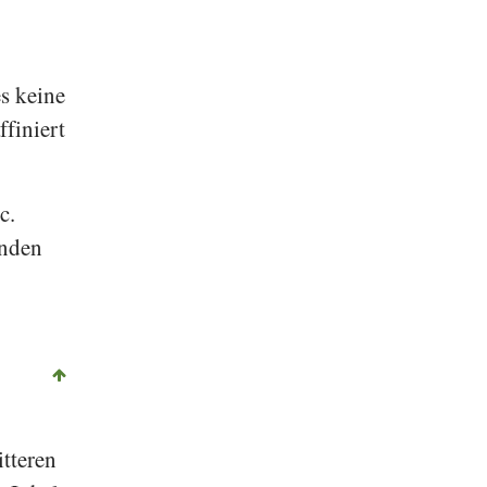
s keine
ffiniert
c.
inden
tteren