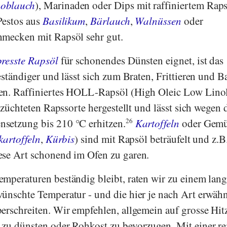
oblauch
), Marinaden oder Dips mit raffiniertem Rap
Pestos aus
Basilikum
,
Bärlauch
,
Walnüssen
oder
mecken mit Rapsöl sehr gut.
presste Rapsöl
für schonendes Dünsten eignet, ist das
eständiger und lässt sich zum Braten, Frittieren und 
en. Raffiniertes HOLL-Rapsöl (High Oleic Low Linol
gezüchteten Rapssorte hergestellt und lässt sich wegen 
setzung bis 210 °C erhitzen.
26
Kartoffeln
oder Gem
kartoffeln
,
Kürbis
) sind mit Rapsöl beträufelt und z.B
ese Art schonend im Ofen zu garen.
mperaturen beständig bleibt, raten wir zu einem la
ünschte Temperatur - und die hier je nach Art erwäh
erschreiten. Wir empfehlen, allgemein auf grosse Hit
zu dünsten oder Rohkost zu bevorzugen. Mit einer re