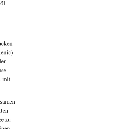
söl
Backen
enic)
der
üse
. mit
ngsamen
nten
ze zu
inen