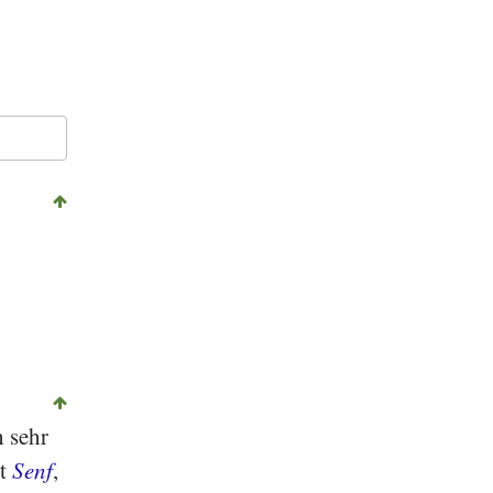
h sehr
it
Senf
,