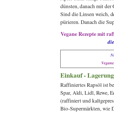
dünsten, danach mit der
Sind die Linsen weich, d
pürieren. Danach die Su
Vegane Rezepte mit raf
di
Ni
Veganer
Einkauf - Lagerung
Raffiniertes Rapsöl ist 
Spar
,
Aldi
,
Lidl
,
Rewe
,
E
(raffiniert und kaltgepr
Bio-Supermärkten, wie
D