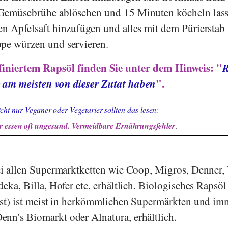
 Gemüsebrühe ablöschen und 15 Minuten köcheln lass
en Apfelsaft hinzufügen und alles mit dem Pürierstab
ppe würzen und servieren.
finiertem Rapsöl finden Sie unter dem Hinweis: "
R
e am meisten von dieser Zutat haben
".
cht nur Veganer oder Vegetarier sollten das lesen:
 essen oft ungesund. Vermeidbare Ernährungsfehler
.
bei allen Supermarktketten wie
Coop
,
Migros
,
Denner
,
deka
,
Billa
,
Hofer
etc. erhältlich. Biologisches Rapsöl
esst) ist meist in herkömmlichen Supermärkten und im
enn's Biomarkt
oder
Alnatura
, erhältlich.