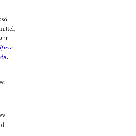
psöl
mittel,
g in
lfreie
eln
.
es
ev.
nd