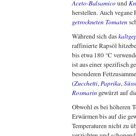
Aceto-Balsamico
und
Kn
herstellen. Auch vegane 
getrockneten Tomaten
sch
Während sich das
kaltge
raffinierte Rapsöl hitzeb
bis etwa 180 °C verwend
ist aus einer spezifisch 
besonderen Fettzusammen
(
Zucchetti
,
Paprika
,
Süss
Rosmarin
gewürzt auf di
Obwohl es bei höheren Te
Erwärmen bis auf die gew
Temperaturen nicht zu üb
verzichten und schonend 