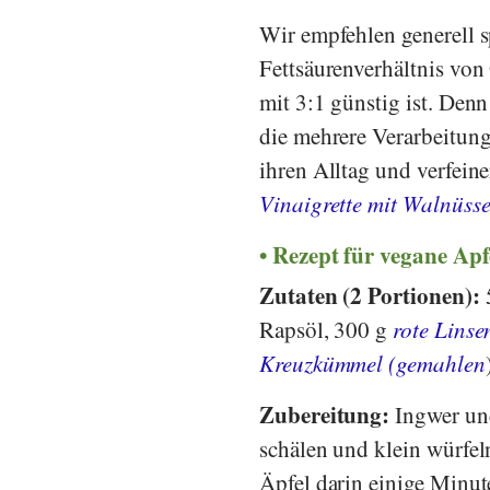
Wir empfehlen generell 
Fettsäurenverhältnis vo
mit 3:1 günstig ist. Denn
die mehrere Verarbeitung
ihren Alltag und verfein
Vinaigrette mit Walnüss
Rezept für vegane Ap
Zutaten (2 Portionen):
Rapsöl, 300 g
rote Linse
Kreuzkümmel (gemahlen
Zubereitung:
Ingwer und
schälen und klein würfel
Äpfel darin einige Minu