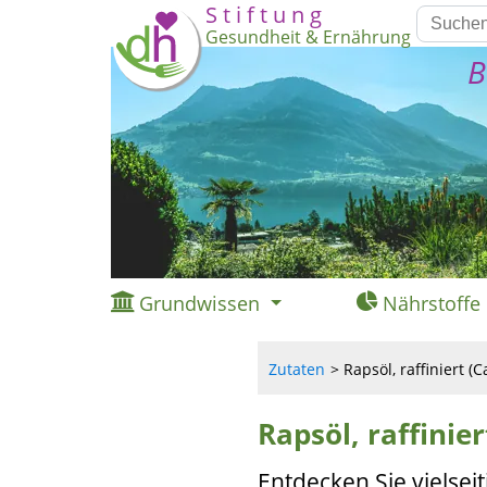
S t i f t u n g
Gesundheit & Ernährung
B
Grundwissen
Nährstoffe
Zutaten
Rapsöl, raffiniert (C
Rapsöl, raffinie
Entdecken Sie vielse