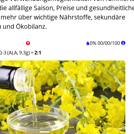
ie allfällige Saison, Preise und gesundheitlich
e mehr über wichtige Nährstoffe, sekundäre
u und Ökobilanz.
0%
00
/
00
/
100
Ω-3 (ALA, 9.3g)
=
2:1