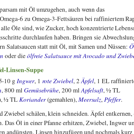
sparsam mit Öl umzugehen, auch wenn das
n Omega-6 zu Omega-3-Fettsäuren bei raffiniertem Ra
 alle Öle sind, wie Zucker, hoch konzentrierte Lebens
sschritte durchlaufen haben. Bringen sie Abwechslun
ern Salatsaucen statt mit Öl, mit Samen und Nüssen:
Ö
en
oder die
ölfreie Salatsauce mit Avocado und Zwieb
fel-Linsen-Suppe
5-10 g
Ingwer
, 1
rote Zwiebel
, 2
Äpfel
, 1 EL raffiniert
n
, 800 ml
Gemüsebrühe
, 200 ml
Apfelsaft
, ½ TL
), ½ TL
Koriander
(gemahlen),
Meersalz
,
Pfeffer
.
 Zwiebel schälen, klein schneiden. Äpfel entkernen, 
n. Das Öl in einer Pfanne erhitzen, Zwiebel, Ingwer u
ten andünsten. Linsen hinzufügen und nochmals kurz