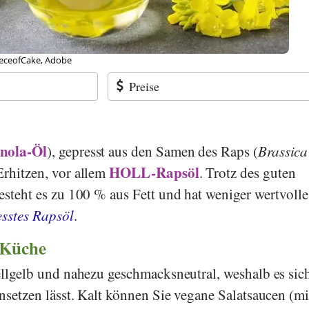
eceofCake, Adobe
Preise
nola-Öl
), gepresst aus den Samen des Raps (
Brassica
HOLL-Rapsöl
Erhitzen, vor allem
. Trotz des guten
esteht es zu 100 % aus Fett und hat weniger wertvolle
esstes Rapsöl
.
 Küche
hellgelb und nahezu geschmacksneutral, weshalb es sic
insetzen lässt. Kalt können Sie vegane Salatsaucen (m