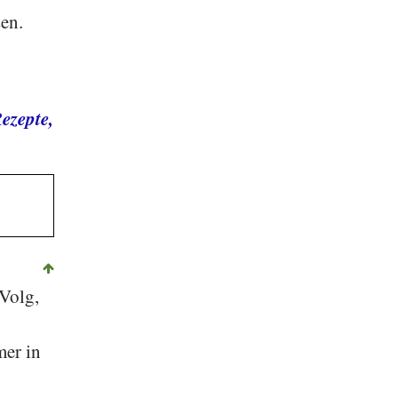
en.
ezepte,
Volg
,
mer in