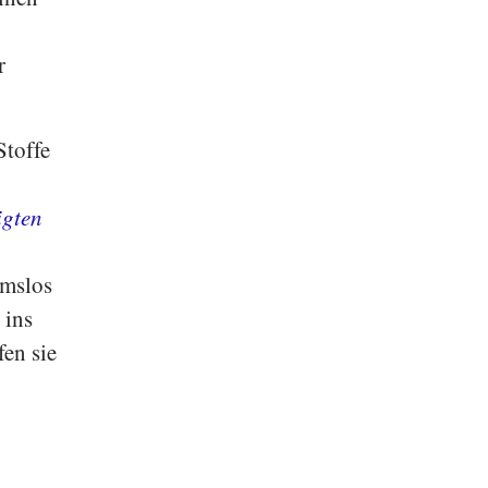
r
Stoffe
igten
hmslos
 ins
fen sie