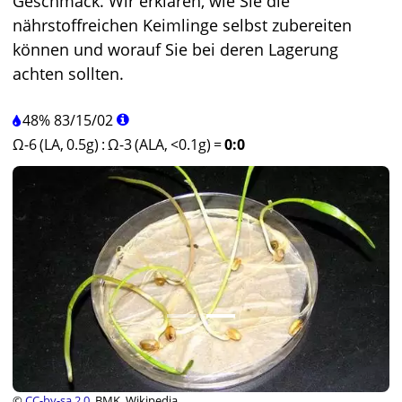
Geschmack. Wir erklären, wie Sie die
nährstoffreichen Keimlinge selbst zubereiten
können und worauf Sie bei deren Lagerung
achten sollten.
48%
83
/
15
/
02
Ω-6 (LA, 0.5g)
:
Ω-3 (ALA, <0.1g)
=
0:0
©
CC-by-sa 2.0
, BMK, Wikipedia