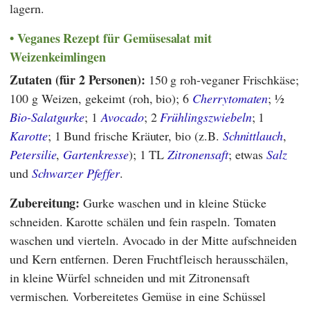
lagern.
Veganes Rezept für Gemüsesalat mit
Weizenkeimlingen
Zutaten (für 2 Personen):
150 g roh-veganer Frischkäse;
100 g Weizen, gekeimt (roh, bio); 6
Cherrytomaten
; ½
Bio-Salatgurke
; 1
Avocado
; 2
Frühlingszwiebeln
; 1
Karotte
; 1 Bund frische Kräuter, bio (z.B.
Schnittlauch
,
Petersilie
,
Gartenkresse
); 1 TL
Zitronensaft
; etwas
Salz
und
Schwarzer Pfeffer
.
Zubereitung:
Gurke waschen und in kleine Stücke
schneiden. Karotte schälen und fein raspeln. Tomaten
waschen und vierteln. Avocado in der Mitte aufschneiden
und Kern entfernen. Deren Fruchtfleisch herausschälen,
in kleine Würfel schneiden und mit Zitronensaft
vermischen. Vorbereitetes Gemüse in eine Schüssel