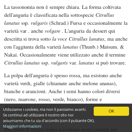
La tassonomia non è sempre chiara. La forma coltivata
dell'anguria è classificata nella sottospecie
Citrullus
lanatus
ssp.
vulgaris
(Schrad.) Fursa
e occasionalmente la
varietà var
.
anche
volgare
. L'anguria da dessert qui
descritta si trova sotto
la voce Citrullus
lanatus
, ma anche
con l'aggiunta della varietà
lanatus
(Thunb.) Matsum. &
Nakai. Occasionalmente viene utilizzato anche il termine
Citrullus
lanatus
ssp.
vulgaris
var.
lanatus
si può trovare.
La polpa dell'anguria è spesso rossa, ma esistono anche
varietà verdi, gialle (chiamate anche melone ananas),
bianche e arancioni. Anche i semi hanno colori diversi
(nero, marrone, rosso, verde, bianco), forme e
dimensioni.
Utilizziamo i cookies, ma non li passiamo avanti.
OK
Se continui ad utilizzare il nostro sito noi
Nomi alternativi
assumiamo che tu sia d'accordo (con il pulsante OK).
Maggiori informazioni
Nei paesi di lingua tedesca esistono nomi comuni per