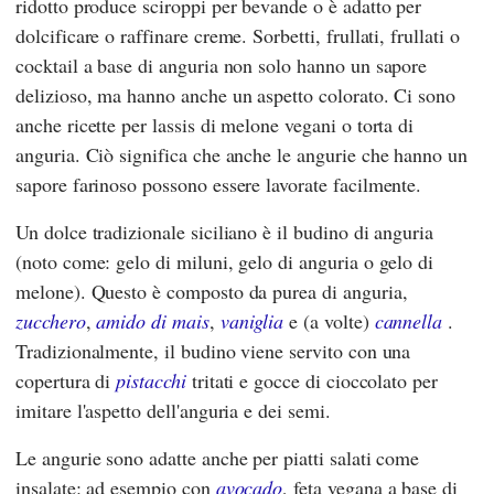
ridotto produce sciroppi per bevande o è adatto per
dolcificare o raffinare creme. Sorbetti, frullati, frullati o
cocktail a base di anguria non solo hanno un sapore
delizioso, ma hanno anche un aspetto colorato. Ci sono
anche ricette per lassis di melone vegani o torta di
anguria. Ciò significa che anche le angurie che hanno un
sapore farinoso possono essere lavorate facilmente.
Un dolce tradizionale siciliano è il budino di anguria
(noto come: gelo di miluni, gelo di anguria o gelo di
melone). Questo è composto da purea di anguria,
zucchero
,
amido di mais
,
vaniglia
e (a volte)
cannella
.
Tradizionalmente, il budino viene servito con una
copertura di
pistacchi
tritati e gocce di cioccolato per
imitare l'aspetto dell'anguria e dei semi.
Le angurie sono adatte anche per piatti salati come
insalate: ad esempio con
avocado
, feta vegana a base di