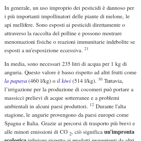
In generale, un uso improprio dei pesticidi è dannoso per
i più importanti impollinatori delle piante di melone, le
api mellifere. Sono esposti ai pesticidi direttamente o
attraverso la raccolta del polline e possono mostrare
menomazioni fisiche o reazioni immunitarie indebolite se
21
esposti a un'esposizione eccessiva.
In media, sono necessari 235 litri di acqua per 1 kg di
anguria. Questo valore è basso rispetto ad altri frutti come
30
la papaya
(460 l/kg) o
il kiwi
(514 l/kg).
Tuttavia,
l’irrigazione per la produzione di cocomeri può portare a
massicci prelievi di acque sotterranee e a problemi
12
ambientali in alcuni paesi produttori.
Durante l'alta
stagione, le angurie provengono da paesi europei come
Spagna e Italia. Grazie ai percorsi di trasporto più brevi e
un'impronta
alle minori emissioni di CO
, ciò significa
2
ecologica
inferiore rispetto ai prodotti provenienti da altri