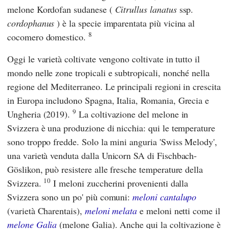
melone Kordofan sudanese (
Citrullus lanatus
ssp.
cordophanus
) è la specie imparentata più vicina al
8
cocomero domestico.
Oggi le varietà coltivate vengono coltivate in tutto il
mondo nelle zone tropicali e subtropicali, nonché nella
regione del Mediterraneo. Le principali regioni in crescita
in Europa includono Spagna, Italia, Romania, Grecia e
9
Ungheria (2019).
La coltivazione del melone in
Svizzera è una produzione di nicchia: qui le temperature
sono troppo fredde. Solo la mini anguria 'Swiss Melody',
una varietà venduta dalla
Unicorn SA
di Fischbach-
Göslikon, può resistere alle fresche temperature della
10
Svizzera.
I meloni zuccherini provenienti dalla
Svizzera sono un po' più comuni:
meloni cantalupo
(varietà Charentais),
meloni melata
e meloni netti come il
melone Galia
(melone Galia). Anche qui la coltivazione è