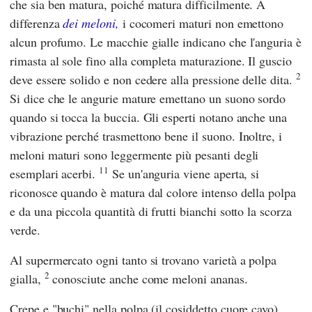
che sia ben matura, poiché matura difficilmente. A
differenza
dei meloni,
i cocomeri maturi non emettono
alcun profumo. Le macchie gialle indicano che l'anguria è
rimasta al sole fino alla completa maturazione. Il guscio
2
deve essere solido e non cedere alla pressione delle dita.
Si dice che le angurie mature emettano un suono sordo
quando si tocca la buccia. Gli esperti notano anche una
vibrazione perché trasmettono bene il suono. Inoltre, i
meloni maturi sono leggermente più pesanti degli
11
esemplari acerbi.
Se un'anguria viene aperta, si
riconosce quando è matura dal colore intenso della polpa
e da una piccola quantità di frutti bianchi sotto la scorza
verde.
Al supermercato ogni tanto si trovano varietà a polpa
2
gialla,
conosciute anche come meloni ananas.
Crepe e "buchi" nella polpa (il cosiddetto cuore cavo)