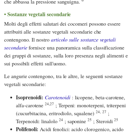
che abbassa la pressione sanguigna.
Sostanze vegetali secondarie
Molti degli effetti salutari dei cocomeri possono essere
attribuiti alle sostanze vegetali secondarie che
contengono. Il nostro
articolo sulle sostanze vegetali
secondarie
fornisce una panoramica sulla classificazione
dei gruppi di sostanze, sulla loro presenza negli alimenti e
sui possibili effetti sull'uomo.
Le angurie contengono, tra le altre, le seguenti sostanze
vegetali secondarie:
Isoprenoidi:
Carotenoidi
: licopene, beta-carotene,
24,27
alfa-carotene
; Terpeni: monoterpeni, triterpeni
24,
27
(cucurbitacina, eritrodiolo, squalene)
;
24
25
25
Terpenoidi: linalolo
; saponine
; Steroidi
Polifenoli:
Acidi fenolici: acido clorogenico, acido