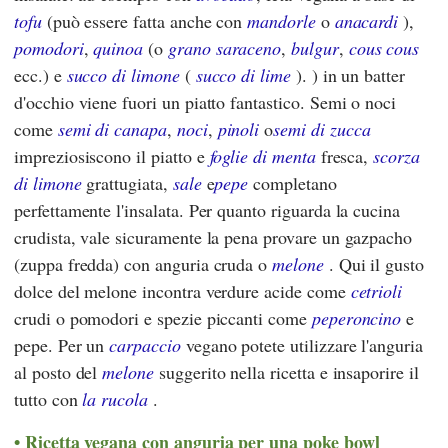
tofu
(può essere fatta anche con
mandorle
o
anacardi
),
pomodori
,
quinoa
(o
grano saraceno
,
bulgur
,
cous cous
ecc.) e
succo di limone
(
succo di lime
). ) in un batter
d'occhio viene fuori un piatto fantastico. Semi o noci
come
semi di canapa
,
noci
,
pinoli
o
semi di zucca
impreziosiscono il piatto e
foglie di menta
fresca,
scorza
di limone
grattugiata,
sale
e
pepe
completano
perfettamente l'insalata. Per quanto riguarda la cucina
crudista, vale sicuramente la pena provare un gazpacho
(zuppa fredda) con anguria cruda o
melone
. Qui il gusto
dolce del melone incontra verdure acide come
cetrioli
crudi o pomodori e spezie piccanti come
peperoncino
e
pepe. Per un
carpaccio
vegano potete utilizzare l'anguria
al posto del
melone
suggerito nella ricetta e insaporire il
tutto con
la rucola
.
Ricetta vegana con anguria per una poke bowl