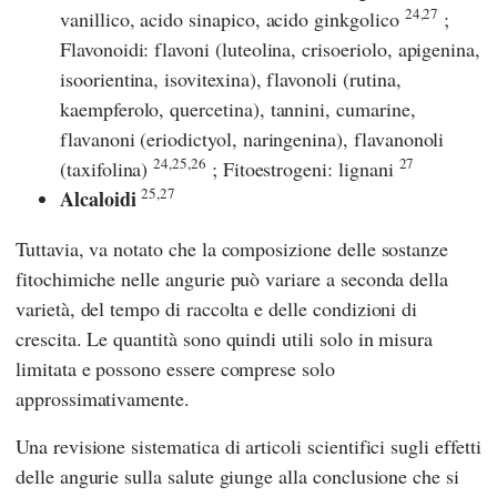
24,27
vanillico, acido sinapico, acido ginkgolico
;
Flavonoidi: flavoni (luteolina, crisoeriolo, apigenina,
isoorientina, isovitexina), flavonoli (rutina,
kaempferolo, quercetina), tannini, cumarine,
flavanoni (eriodictyol, naringenina), flavanonoli
24,25,26
27
(taxifolina)
; Fitoestrogeni: lignani
25,27
Alcaloidi
Tuttavia, va notato che la composizione delle sostanze
fitochimiche nelle angurie può variare a seconda della
varietà, del tempo di raccolta e delle condizioni di
crescita. Le quantità sono quindi utili solo in misura
limitata e possono essere comprese solo
approssimativamente.
Una revisione sistematica di articoli scientifici sugli effetti
delle angurie sulla salute giunge alla conclusione che si