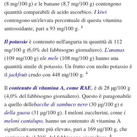
(8 mg/100 g) e le banane (8,7 mg/100 g) contengono
quantità comparabili di acido ascorbico.
I kiwi
contengono un'elevata percentuale di questa vitamina
4
antiossidante, pari a 93 mg/100 g.
Il potassio
è contenuto nell'anguria in quantità di 112
mg/100 g (6,0% del fabbisogno giornaliero).
L'ananas
(109 mg/100 g) e
le mele
(108 mg/100 g) hanno una
quantità simile di potassio. Un frutto con molto potassio è
4
il
jackfruit
crudo con 448 mg/100 g.
Il
contenuto di vitamina A, come RAE
, è di 28 µg/100 g
(4,0% del fabbisogno giornaliero). Questo è paragonabile
a quello delle
bacche di sambuco nero
(30 µg/100 g) e
della guava
(31 µg/100 g). I meloni zuccherini, come
i
meloni cantalupo,
hanno un contenuto di vitamina A
significativamente più elevato, pari a 169 µg/100 g, che
4
corrisponde al 21% del fabbisogno giornaliero.