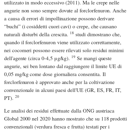
utilizzato in modo eccessivo (2011). Ma le crepe nelle
angurie non sono sempre dovute al forclorfenuron. Anche
a causa di errori di impollinazione possono derivare
“buchi” (i cosiddetti cuori cavi) o crepe, che causano
18
naturali disturbi della crescita.
studi dimostrano che,
quando il forclorfenuron viene utilizzato correttamente,
nei cocomeri possono essere rilevati solo residui minimi
19
dell'agente (circa 0-4,5 μg/kg).
Se mangi queste
angurie, sei ben lontano dal raggiungere il limite UE di
0,05 mg/kg come dose giornaliera consentita. Il
forclorfenuron è approvato anche per la coltivazione
convenzionale in alcuni paesi dell'UE (GR, ES, FR, IT,
20
PT).
Le analisi dei residui effettuate dalla ONG austriaca
Global 2000
nel 2020 hanno mostrato che su 118 prodotti
convenzionali (verdura fresca e frutta) testati per i