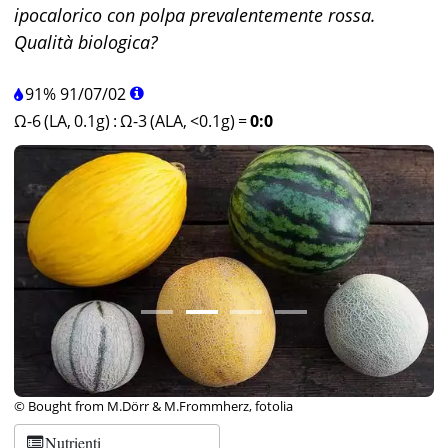
ipocalorico con polpa prevalentemente rossa.
Qualità biologica?
91%
91
/
07
/
02
Ω-6 (LA, 0.1g)
:
Ω-3 (ALA, <0.1g)
=
0:0
© Bought from M.Dörr & M.Frommherz, fotolia
Nutrienti