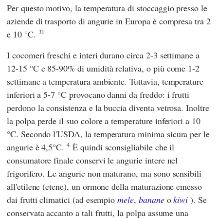
Per questo motivo, la temperatura di stoccaggio presso le
aziende di trasporto di angurie in Europa è compresa tra 2
31
e 10 °C.
I cocomeri freschi e interi durano circa 2-3 settimane a
12-15 °C e 85-90% di umidità relativa, o più come 1-2
settimane a temperatura ambiente. Tuttavia, temperature
inferiori a 5-7 °C provocano danni da freddo: i frutti
perdono la consistenza e la buccia diventa vetrosa. Inoltre
la polpa perde il suo colore a temperature inferiori a 10
°C. Secondo
l'USDA,
la temperatura minima sicura per le
4
angurie è 4,5°C.
È quindi sconsigliabile che il
consumatore finale conservi le angurie intere nel
frigorifero. Le angurie non maturano, ma sono sensibili
all'etilene (etene), un ormone della maturazione emesso
dai frutti climatici (ad esempio
mele
,
banane
o
kiwi
). Se
conservata accanto a tali frutti, la polpa assume una