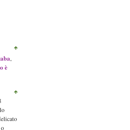
yaba
,
o è
8
lo
delicato
 o