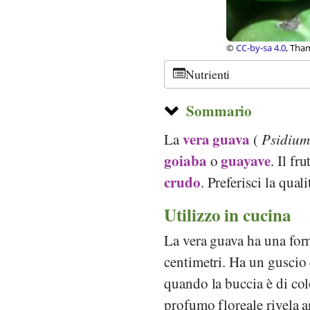
, Wikipedia
©
CC-by-sa 3.0
, Raj
Nutrienti
Sommario
vera guava
La
(
Psidium
goiaba
guayave
o
. Il f
crudo
. Preferisci la qual
Utilizzo in cucina
La vera guava ha una form
centimetri. Ha un guscio 
quando la buccia è di col
profumo floreale rivela a