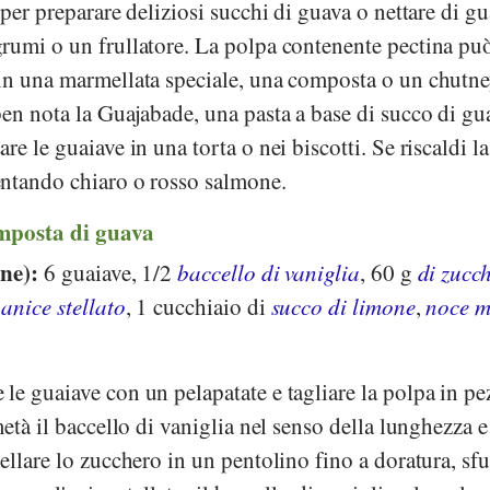
 per preparare deliziosi succhi di guava o nettare di g
rumi o un frullatore. La polpa contenente pectina può
in una marmellata speciale, una composta o un chutn
en nota la Guajabade, una pasta a base di succo di gu
e le guaiave in una torta o nei biscotti. Se riscaldi l
ntando chiaro o rosso salmone.
mposta di guava
one):
6 guaiave, 1/2
baccello di vaniglia
, 60 g
di zucc
1
anice stellato
, 1 cucchiaio di
succo di limone
,
noce m
le guaiave con un pelapatate e tagliare la polpa in pe
età il baccello di vaniglia nel senso della lunghezza e
ellare lo zucchero in un pentolino fino a doratura, sf