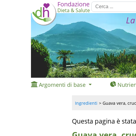
Fondazione
Dieta & Salute
La
Argomenti di base
Nutrien
Ingredienti
Guava vera, crud
Questa pagina è stata
Guava vera, crud