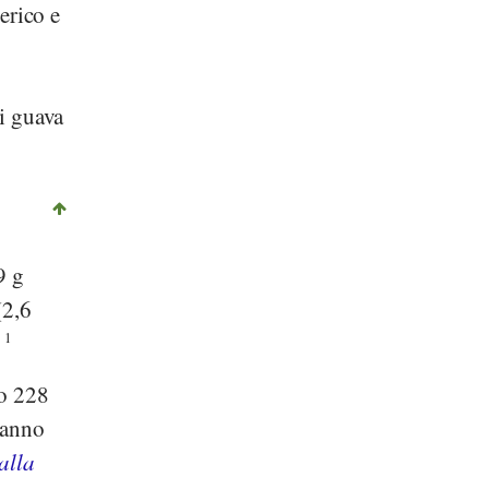
erico e
di guava
9 g
(2,6
.
1
o 228
hanno
alla