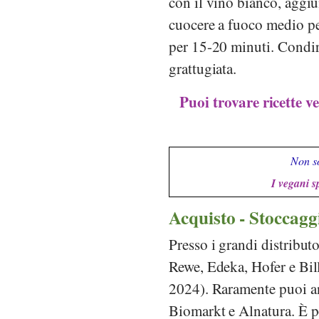
con il vino bianco, aggiun
cuocere a fuoco medio pe
per 15-20 minuti. Condir
grattugiata.
Puoi trovare ricette v
Non so
I vegani s
Acquisto - Stoccagg
Presso i grandi distribu
Rewe
,
Edeka
,
Hofer
e
Bil
2024). Raramente puoi an
Biomarkt
e
Alnatura
. È p