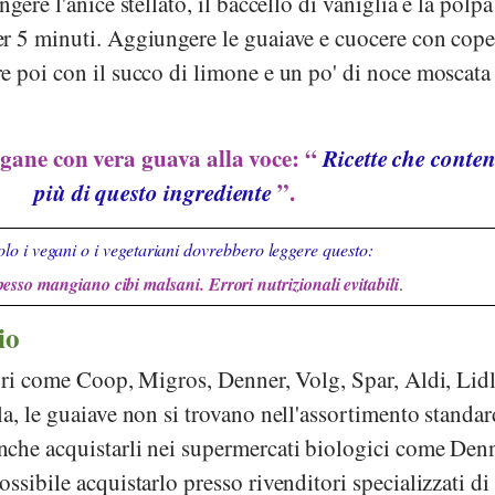
gere l'anice stellato, il baccello di vaniglia e la polpa
r 5 minuti. Aggiungere le guaiave e cuocere con cop
e poi con il succo di limone e un po' di noce moscata
egane con vera guava alla voce: “
Ricette che conte
più di questo ingrediente
”.
lo i vegani o i vegetariani dovrebbero leggere questo:
pesso mangiano cibi malsani. Errori nutrizionali evitabili
.
io
tori come
Coop
,
Migros
,
Denner
,
Volg
,
Spar
,
Aldi
,
Lid
la
, le guaiave non si trovano nell'assortimento standar
che acquistarli nei supermercati biologici come
Denn
ossibile acquistarlo presso rivenditori specializzati di 