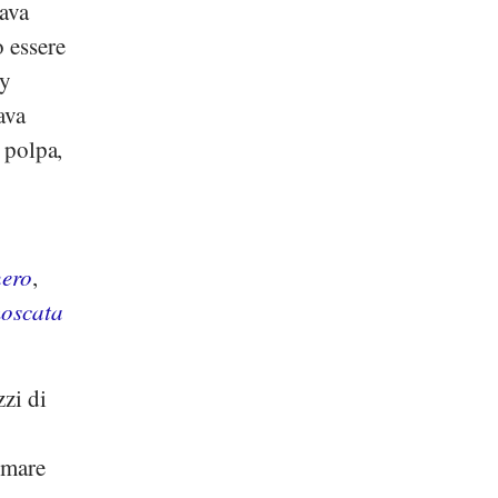
uava
 essere
ey
ava
a polpa,
hero
,
oscata
zzi di
umare