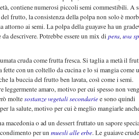
rietà, contiene numerosi piccoli semi commestibili. A 
del frutto, la consistenza della polpa non solo è mor
sa attorno ai semi. La polpa della guayave ha un grade
e da descrivere. Potrebbe essere un mix di
pera
,
uva s
mata cruda come frutta fresca. Si taglia a metà il frut
a a fette con un coltello da cucina e lo si mangia come 
he la buccia del frutto ben lavata, così come i semi.
e leggermente amaro, motivo per cui spesso non ven
erò molte
sostanze vegetali secondarie
e sono quindi
per la salute, motivo per cui è meglio mangiarle anche
a macedonia o ad un dessert fruttato un sapore specia
e condimento per un
muesli alle erbe
. Le guaiave crud