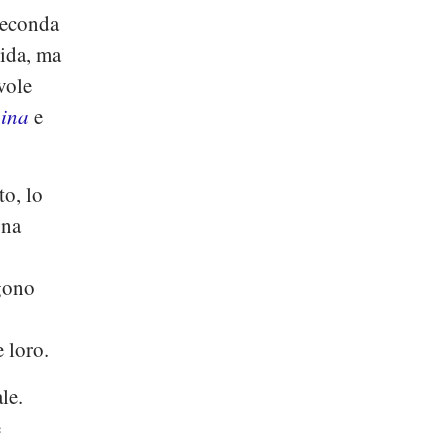
seconda
bida, ma
vole
pina
e
to, lo
una
gono
 loro.
le.
e