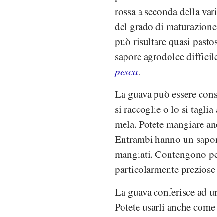
rossa a seconda della va
del grado di maturazione 
può risultare quasi pasto
sapore agrodolce difficil
pesca
.
La guava può essere consu
si raccoglie o lo si tagli
mela. Potete mangiare anc
Entrambi hanno un sapor
mangiati. Contengono p
particolarmente preziose 
La guava conferisce ad un
Potete usarli anche com