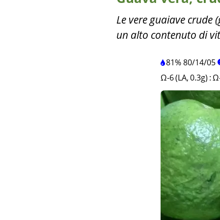
Le vere guaiave crude 
un alto contenuto di vit
81%
80
/
14
/
05
Ω-6 (LA, 0.3g)
:
Ω-