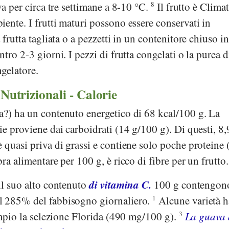
va per circa tre settimane a 8-10 °C.
8
Il frutto è Climat
ente. I frutti maturi possono essere conservati in
 frutta tagliata o a pezzetti in un contenitore chiuso in
tro 2-3 giorni. I pezzi di frutta congelati o la purea 
gelatore.
 Nutrizionali - Calorie
a?) ha un contenuto energetico di 68 kcal/100 g. La
ie proviene dai carboidrati (14 g/100 g). Di questi, 8,
 quasi priva di grassi e contiene solo poche proteine 
ra alimentare per 100 g, è ricco di fibre per un frutto
di vitamina C.
il suo alto contenuto
100 g contengon
l 285% del fabbisogno giornaliero.
1
Alcune varietà 
sempio la selezione Florida (490 mg/100 g).
3
La guava 