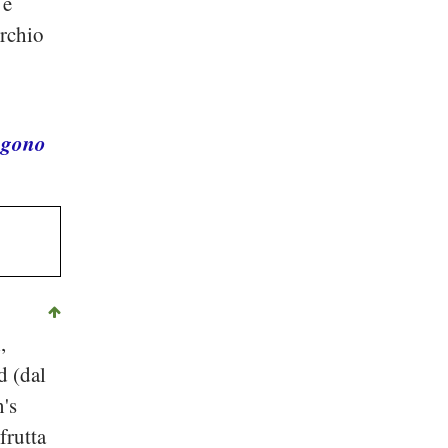
 e
erchio
ngono
l
,
d (dal
's
frutta