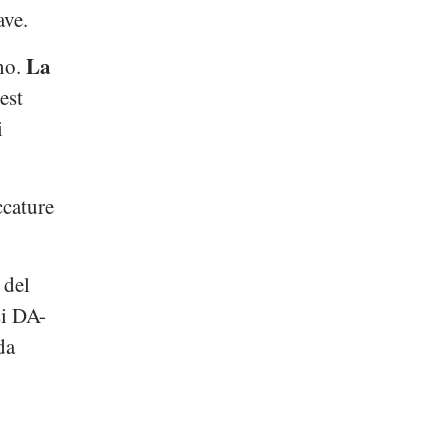
ave.
La
nno.
est
i
ccature
 del
si DA-
da