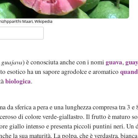
esh Dangi, Wikipedia
guava
gua
 guajava
) è conosciuta anche con i nomi
,
quand
rutto esotico ha un sapore agrodolce e aromatico
biologica
ità
.
a da sferica a pera e una lunghezza compresa tra 3 e 
ceroso di colore verde-giallastro. Il frutto è maturo so
ore giallo intenso e presenta piccoli puntini neri. Un 
nche la sua maturità. La polpa, che è verdastra, bianca