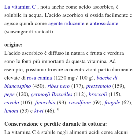
La vitamina C
, nota anche come acido ascorbico, è
solubile in acqua. L'acido ascorbico si ossida facilmente e
agisce quindi come
agente riducente
e
antiossidante
(scavenger di radicali).
origine:
L'acido ascorbico è diffuso in natura e frutta e verdura
sono le fonti più importanti di questa vitamina. Ad
esempio, possiamo trovare concentrazioni particolarmente
elevate di
rosa canina
(1250 mg / 100 g),
bacche di
biancospino
(450),
ribes nero
(177),
prezzemolo
(159),
pepe
(120),
germogli Bruxelles
(112),
broccoli
(115),
cavolo
(105),
finocchio
(93),
cavolfiore
(69),
fragole
(62),
6
limoni
(53) e
kiwi
(46).
Conservazione e perdite durante la cottura:
La vitamina C è stabile negli alimenti acidi come alcuni