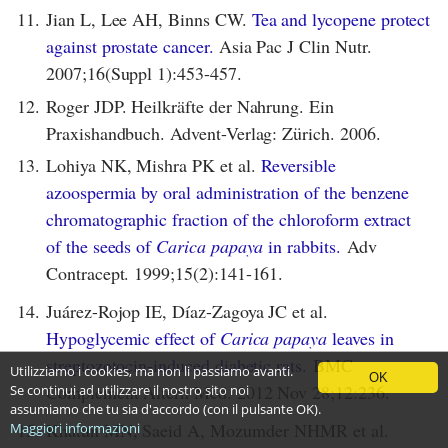
11.
Jian L, Lee AH, Binns CW.
Tea and lycopene protect
against prostate cancer.
Asia Pac J Clin Nutr.
2007;16(Suppl 1):453-457.
12.
Roger JDP. Heilkräfte der Nahrung. Ein
Praxishandbuch. Advent-Verlag: Zürich. 2006.
13.
Lohiya NK, Mishra PK et al.
Reversible
azoospermia by oral administration of the benzene
chromatographic fraction of the chloroform extract
of the seeds of
Carica papaya
in rabbits.
Adv
Contracept. 1999;15(2):141-161.
14.
Juárez-Rojop IE, Díaz-Zagoya JC et al.
Hypoglycemic effect of
Carica papaya
leaves in
streptozotocin-induced diabetic rats.
BMC
Utilizziamo i cookies, ma non li passiamo avanti.
OK
Complement Altern Med. 2012 Nov 28;12:236.
Se continui ad utilizzare il nostro sito noi
assumiamo che tu sia d'accordo (con il pulsante OK).
15.
Khatun MN, Saeid A, Mozumder NHMR et al.
Maggiori informazioni