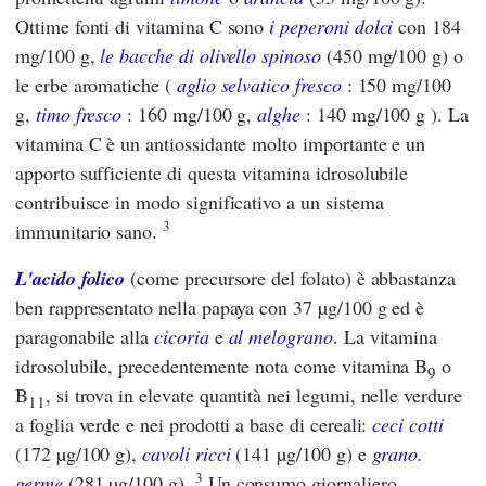
Ottime fonti di vitamina C sono
i peperoni dolci
con 184
mg/100 g,
le bacche di olivello spinoso
(450 mg/100 g) o
le erbe aromatiche (
aglio selvatico fresco
: 150 mg/100
g,
timo fresco
: 160 mg/100 g,
alghe
: 140 mg/100 g ). La
vitamina C è un antiossidante molto importante e un
apporto sufficiente di questa vitamina idrosolubile
contribuisce in modo significativo a un sistema
3
immunitario sano.
L'acido folico
(come precursore del folato) è abbastanza
ben rappresentato nella papaya con 37 µg/100 g ed è
paragonabile alla
cicoria
e
al melograno
. La vitamina
idrosolubile, precedentemente nota come vitamina B
o
9
B
, si trova in elevate quantità nei legumi, nelle verdure
11
a foglia verde e nei prodotti a base di cereali:
ceci cotti
(172 µg/100 g),
cavoli ricci
(141 µg/100 g) e
grano.
3
germe
(281 µg/100 g).
Un consumo giornaliero