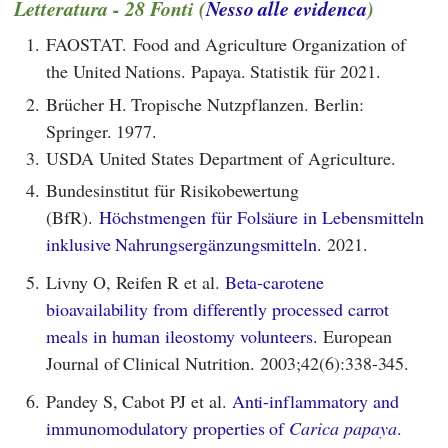
Letteratura - 28 Fonti (
Nesso alle evidenca
)
1.
FAOSTAT. Food and Agriculture Organization of
the United Nations. Papaya. Statistik für 2021.
2.
Brücher H. Tropische Nutzpflanzen. Berlin:
Springer. 1977.
3.
USDA United States Department of Agriculture.
4.
Bundesinstitut für Risikobewertung
(BfR).
Höchstmengen für Folsäure in Lebensmitteln
inklusive Nahrungsergänzungsmitteln.
2021.
5.
Livny O, Reifen R et al.
Beta-carotene
bioavailability from differently processed carrot
meals in human ileostomy volunteers.
European
Journal of Clinical Nutrition. 2003;42(6):338-345.
6.
Pandey S, Cabot PJ et al.
Anti-inflammatory and
immunomodulatory properties of
Carica papaya
.