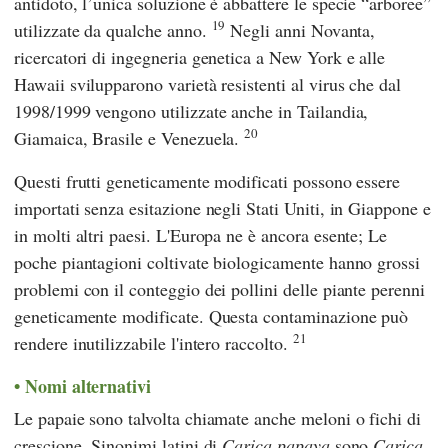
antidoto, l’unica soluzione è abbattere le specie “arboree”
19
utilizzate da qualche anno.
Negli anni Novanta,
ricercatori di ingegneria genetica a New York e alle
Hawaii svilupparono varietà resistenti al virus che dal
1998/1999 vengono utilizzate anche in Tailandia,
20
Giamaica, Brasile e Venezuela.
Questi frutti geneticamente modificati possono essere
importati senza esitazione negli Stati Uniti, in Giappone e
in molti altri paesi. L'Europa ne è ancora esente; Le
poche piantagioni coltivate biologicamente hanno grossi
problemi con il conteggio dei pollini delle piante perenni
geneticamente modificate. Questa contaminazione può
21
rendere inutilizzabile l'intero raccolto.
Nomi alternativi
Le papaie sono talvolta chiamate anche meloni o fichi di
crescione. Sinonimi latini di
Carica papaya
sono
Carica