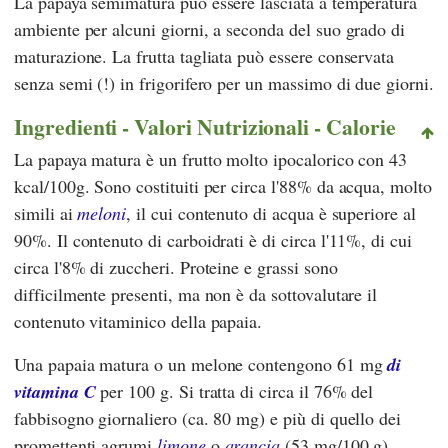
La papaya semimatura può essere lasciata a temperatura
ambiente per alcuni giorni, a seconda del suo grado di
maturazione. La frutta tagliata può essere conservata
senza semi (!) in frigorifero per un massimo di due giorni.
Ingredienti - Valori Nutrizionali - Calorie
La papaya matura è un frutto molto ipocalorico con 43
kcal/100g. Sono costituiti per circa l'88% da acqua, molto
simili ai
meloni
, il cui contenuto di acqua è superiore al
90%. Il contenuto di carboidrati è di circa l'11%, di cui
circa l'8% di zuccheri. Proteine e grassi sono
difficilmente presenti, ma non è da sottovalutare il
contenuto vitaminico della papaia.
Una papaia matura o un melone contengono 61 mg
di
vitamina C
per 100 g. Si tratta di circa il 76% del
fabbisogno giornaliero (ca. 80 mg) e più di quello dei
promettenti agrumi
limone
o
arancia
(53 mg/100 g).