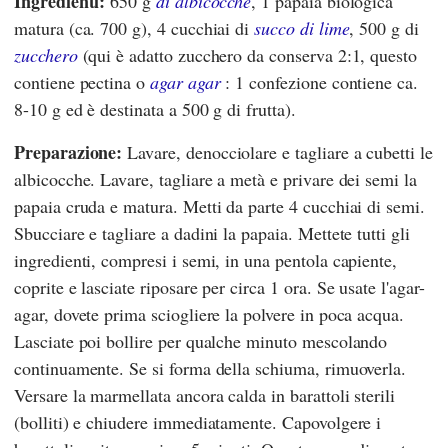
Ingredienti:
650 g
di albicocche
, 1 papaia biologica
matura (ca. 700 g), 4 cucchiai di
succo di lime
, 500 g di
zucchero
(qui è adatto zucchero da conserva 2:1, questo
contiene pectina o
agar agar
: 1 confezione contiene ca.
8-10 g ed è destinata a 500 g di frutta).
Preparazione:
Lavare, denocciolare e tagliare a cubetti le
albicocche. Lavare, tagliare a metà e privare dei semi la
papaia cruda e matura. Metti da parte 4 cucchiai di semi.
Sbucciare e tagliare a dadini la papaia. Mettete tutti gli
ingredienti, compresi i semi, in una pentola capiente,
coprite e lasciate riposare per circa 1 ora. Se usate l'agar-
agar, dovete prima sciogliere la polvere in poca acqua.
Lasciate poi bollire per qualche minuto mescolando
continuamente. Se si forma della schiuma, rimuoverla.
Versare la marmellata ancora calda in barattoli sterili
(bolliti) e chiudere immediatamente. Capovolgere i