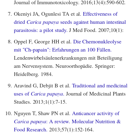
Journal of Immunotoxicology. 2016;13(4):590-602.
7.
Okeniyi JA, Ogunlesi TA et al.
Effectiveness of
dried
Carica papaya
seeds against human intestinal
parasitosis: a pilot study.
J Med Food. 2007;10(1):
8.
Oppel F, George HH et al.
Die Chemonukleolyse
mit "Ch-papain": Erfahrungen an 100 Fällen.
Lendenwirbelsäulenerkrankungen mit Beteiligung
am Nervensystem. Neuroorthopädie. Springer:
Heidelberg. 1984.
9.
Aravind G, Debjit B et al.
Traditional and medicinal
uses of
Carica papaya
.
Journal of Medicinal Plants
Studies. 2013;1(1):7-15.
10.
Nguyen T, Shaw PN et al.
Anticancer activity of
Carica papaya
: A review. Molecular Nutrition &
Food Research.
2013;57(1):152-164.