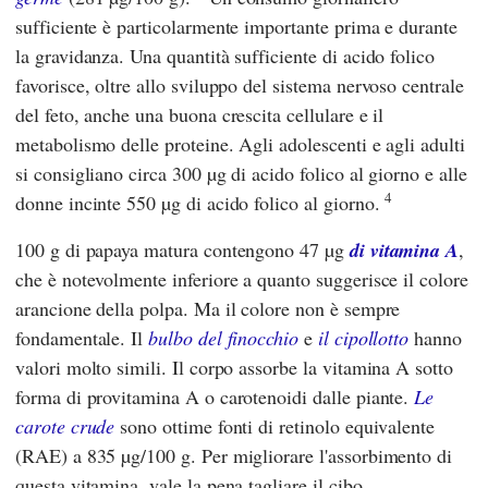
sufficiente è particolarmente importante prima e durante
la gravidanza. Una quantità sufficiente di acido folico
favorisce, oltre allo sviluppo del sistema nervoso centrale
del feto, anche una buona crescita cellulare e il
metabolismo delle proteine. Agli adolescenti e agli adulti
si consigliano circa 300 µg di acido folico al giorno e alle
4
donne incinte 550 µg di acido folico al giorno.
100 g di papaya matura contengono 47 µg
di vitamina A
,
che è notevolmente inferiore a quanto suggerisce il colore
arancione della polpa. Ma il colore non è sempre
fondamentale. Il
bulbo del finocchio
e
il cipollotto
hanno
valori molto simili. Il corpo assorbe la vitamina A sotto
forma di provitamina A o carotenoidi dalle piante.
Le
carote crude
sono ottime fonti di retinolo equivalente
(RAE) a 835 µg/100 g. Per migliorare l'assorbimento di
questa vitamina, vale la pena tagliare il cibo,