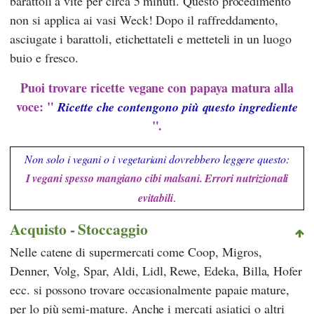
barattoli a vite per circa 5 minuti. Questo procedimento
non si applica ai vasi Weck! Dopo il raffreddamento,
asciugate i barattoli, etichettateli e metteteli in un luogo
buio e fresco.
Puoi trovare ricette vegane con papaya matura alla
voce: "
Ricette che contengono più questo ingrediente
".
Non solo i vegani o i vegetariani dovrebbero leggere questo:
I vegani spesso mangiano cibi malsani. Errori nutrizionali
evitabili
.
Acquisto - Stoccaggio
Nelle catene di supermercati come
Coop
,
Migros
,
Denner
,
Volg
,
Spar
,
Aldi
,
Lidl
,
Rewe
,
Edeka
,
Billa
,
Hofer
ecc. si possono trovare occasionalmente papaie mature,
per lo più semi-mature. Anche i mercati asiatici o altri