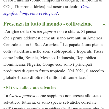
CO
, l'impronta idrica) nel nostro articolo:
Cosa
2
significa l'impronta ecologica?
.
Presenza in tutto il mondo - coltivazione
L'origine della
Carica papaya
non è chiara. Si pensa
che i primi addomesticamenti siano avvenuti in America
2
Centrale e non in Sud America.
La papaia è una pianta
coltivata diffusa nelle zone subtropicali e tropicali. Paesi
come India, Brasile, Messico, Indonesia, Repubblica
Dominicana, Nigeria, Congo ecc. sono i principali
produttori di questo frutto tropicale. Nel 2021, il raccolto
1
globale è stato di oltre 14 milioni di tonnellate.
Si trova allo stato selvatico
La
Carica papaya
come sappiamo non cresce allo stato
selvatico. Tuttavia, ci sono specie selvatiche correlate
nell'America centrale e meridionale. Si presumeva che
la