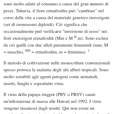
sono molto adatti al consumo a causa del gran numero di
pezzi. Tuttavia, il fiore ermafrodita può "cambiare" nel
corso della vita a causa del materiale genetico eterozigote
(set di cromosomi diploidi). Ciò significa che
occasionalmente può verificarsi "inversione di sesso" nei
H
fiori eterozigoti ermafroditi (Mm e M
m). Sono esclusi
da ciò quelli con due alleli puramente femminili (mm; M
MH
2
= maschio,
= ermafrodita, m = femmina).
Il metodo di coltivazione nelle monocolture convenzionali
spesso provoca la malattia degli alti alberi tropicali. Sono
molto sensibili agli agenti patogeni come nematodi,
insetti, funghi e soprattutto virus.
Il virus della papaya ringpot (PRV o PRSV) causò
un'infestazione di massa alle Hawaii nel 1992. I virus
vengono trasmessi dagli insetti. Qui non esiste un