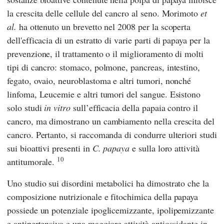
la crescita delle cellule del cancro al seno.
Morimoto
et
al.
ha ottenuto un brevetto nel 2008 per la scoperta
dell'efficacia di un estratto di varie parti di papaya per la
prevenzione, il trattamento o il miglioramento di molti
tipi di cancro: stomaco, polmone, pancreas, intestino,
fegato, ovaio, neuroblastoma e altri tumori, nonché
linfoma, Leucemie e altri tumori del sangue. Esistono
solo studi
in vitro
sull’efficacia della papaia contro il
cancro, ma dimostrano un cambiamento nella crescita del
cancro. Pertanto, si raccomanda di condurre ulteriori studi
sui bioattivi presenti in
C. papaya
e sulla loro attività
10
antitumorale.
Uno studio sui disordini metabolici ha dimostrato che la
composizione nutrizionale e fitochimica della papaya
possiede un potenziale ipoglicemizzante, ipolipemizzante
e antipertensivo e una maggiore attività antiossidante in