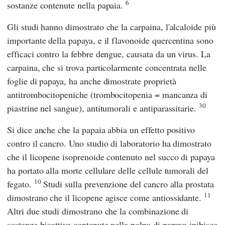
6
sostanze contenute nella papaia.
Gli studi hanno dimostrato che la carpaina, l'alcaloide più
importante della papaya, e il flavonoide quercentina sono
efficaci contro la febbre dengue, causata da un virus. La
carpaina, che si trova particolarmente concentrata nelle
foglie di papaya, ha anche dimostrate proprietà
antitrombocitopeniche (trombocitopenia = mancanza di
30
piastrine nel sangue), antitumorali e antiparassitarie.
Si dice anche che la papaia abbia un effetto positivo
contro il cancro. Uno studio di laboratorio ha dimostrato
che il licopene isoprenoide contenuto nel succo di papaya
ha portato alla morte cellulare delle cellule tumorali del
10
fegato.
Studi sulla prevenzione del cancro alla prostata
11
dimostrano che il licopene agisce come antiossidante.
Altri due studi dimostrano che la combinazione di
sostanze bioattive contenute nella polpa di papaya inibisce