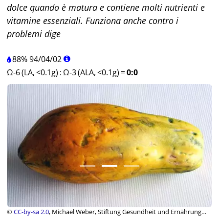
dolce quando è matura e contiene molti nutrienti e
vitamine essenziali. Funziona anche contro i
problemi dige
88%
94
/
04
/
02
Ω-6 (LA, <0.1g)
:
Ω-3 (ALA, <0.1g)
=
0:0
©
CC-by-sa 2.0
, Michael Weber, Stiftung Gesundheit und Ernährung