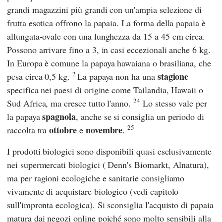
grandi magazzini più grandi con un'ampia selezione di
frutta esotica offrono la papaia. La forma della papaia è
allungata-ovale con una lunghezza da 15 a 45 cm circa.
Possono arrivare fino a 3, in casi eccezionali anche 6 kg.
In Europa è comune la papaya hawaiana o brasiliana, che
2
stagione
pesa circa 0,5 kg.
La papaya non ha una
specifica nei paesi di origine come Tailandia, Hawaii o
24
Sud Africa, ma cresce tutto l'anno.
Lo stesso vale per
spagnola
la papaya
, anche se si consiglia un periodo di
25
ottobre
novembre
raccolta tra
e
.
I prodotti biologici sono disponibili quasi esclusivamente
nei supermercati biologici (
Denn's Biomarkt
,
Alnatura
),
ma per ragioni ecologiche e sanitarie consigliamo
vivamente di acquistare biologico (vedi capitolo
sull'impronta ecologica). Si sconsiglia l'acquisto di papaia
matura dai negozi online poiché sono molto sensibili alla