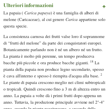
Ulteriori informazioni
La papaia (
Carica papaya
) è una famiglia di alberi di
melone (Caricaceae), al cui genere
Carica
appartiene solo
questa specie.
La consistenza carnosa dei frutti valse loro il soprannome
di “frutti del melone” da parte dei conquistatori europei.
Botanicamente parlando non è né un albero né un frutto.
La pianta è molto più perenne, un tempo produceva
18
bacche più piccole e ora produce bacche giganti.
La
pianta della papaia non produce legno secondario, spesso
2
è cava all'interno e spesso è riempita d'acqua alla base.
Le piante di papaia crescono meglio nei climi subtropicali
o tropicali. Quindi crescono fino a 3 m di altezza entro un
anno. La papaia a volte dà i primi frutti dopo appena un
anno. Tuttavia, la produzione principale avviene nel 2°-4°
anno, quando le piante raggiungono, a seconda della