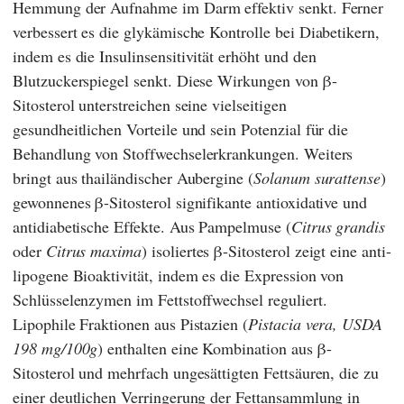
Hemmung der Aufnahme im Darm effektiv senkt. Ferner
verbessert es die glykämische Kontrolle bei Diabetikern,
indem es die Insulinsensitivität erhöht und den
Blutzuckerspiegel senkt. Diese Wirkungen von β-
Sitosterol unterstreichen seine vielseitigen
gesundheitlichen Vorteile und sein Potenzial für die
Behandlung von Stoffwechselerkrankungen. Weiters
bringt aus thailändischer Aubergine (
Solanum surattense
)
gewonnenes β-Sitosterol signifikante antioxidative und
antidiabetische Effekte. Aus Pampelmuse (
Citrus grandis
oder
Citrus maxima
) isoliertes β-Sitosterol zeigt eine anti-
lipogene Bioaktivität, indem es die Expression von
Schlüsselenzymen im Fettstoffwechsel reguliert.
Lipophile Fraktionen aus Pistazien (
Pistacia vera, USDA
198 mg/100g
) enthalten eine Kombination aus β-
Sitosterol und mehrfach ungesättigten Fettsäuren, die zu
einer deutlichen Verringerung der Fettansammlung in