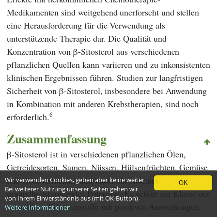
Medikamenten sind weitgehend unerforscht und stellen
eine Herausforderung für die Verwendung als
unterstützende Therapie dar. Die Qualität und
Konzentration von β-Sitosterol aus verschiedenen
pflanzlichen Quellen kann variieren und zu inkonsistenten
klinischen Ergebnissen führen. Studien zur langfristigen
Sicherheit von β-Sitosterol, insbesondere bei Anwendung
in Kombination mit anderen Krebstherapien, sind noch
6
erforderlich.
Zusammenfassung
β-Sitosterol ist in verschiedenen pflanzlichen Ölen,
Getreidesorten, Samen, Nüssen, Hülsenfrüchten, Gemüse
und Obst vorhanden und bietet ein enormes
Wir verwenden Cookies, geben aber keine weiter.
OK
Bei weiterer Nutzung unserer Seiten gehen wir
gesundheitsförderndes Potenzial. Es gehört zur Klasse der
von Ihrem Einverständnis aus (mit OK-Button)
sekundären Pflanzenstoffe mit positiven Auswirkungen
Weitere Informationen