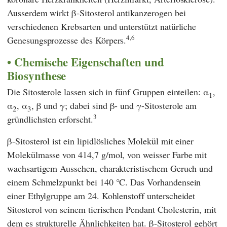
Ausserdem wirkt β-Sitosterol antikanzerogen bei
verschiedenen Krebsarten und unterstützt natürliche
4,6
Genesungsprozesse des Körpers.
Chemische Eigenschaften und
Biosynthese
Die Sitosterole lassen sich in fünf Gruppen einteilen: α
,
1
α
, α
, β und γ; dabei sind β- und γ-Sitosterole am
2
3
3
gründlichsten erforscht.
β-Sitosterol ist ein lipidlösliches Molekül mit einer
Molekülmasse von 414,7 g/mol, von weisser Farbe mit
wachsartigem Aussehen, charakteristischem Geruch und
einem Schmelzpunkt bei 140 °C. Das Vorhandensein
einer Ethylgruppe am 24. Kohlenstoff unterscheidet
Sitosterol von seinem tierischen Pendant Cholesterin, mit
dem es strukturelle Ähnlichkeiten hat. β-Sitosterol gehört