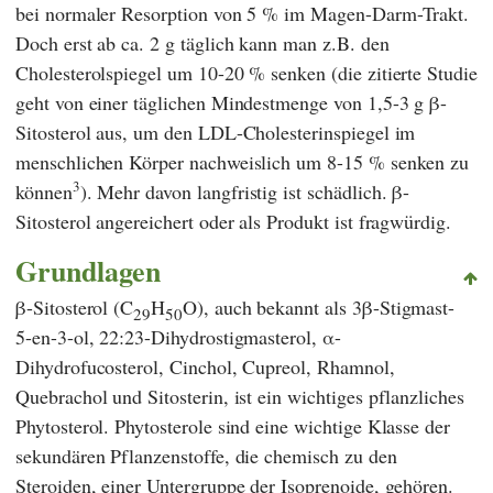
bei normaler Resorption von 5 % im Magen-Darm-Trakt.
Doch erst ab ca. 2 g täglich kann man z.B. den
Cholesterolspiegel um 10-20 % senken (die zitierte Studie
geht von einer täglichen Mindestmenge von 1,5-3 g β-
Sitosterol aus, um den LDL-Cholesterinspiegel im
menschlichen Körper nachweislich um 8-15 % senken zu
3
können
). Mehr davon langfristig ist schädlich. β-
Sitosterol angereichert oder als Produkt ist fragwürdig.
Grundlagen
β-Sitosterol (C
H
O), auch bekannt als 3β-Stigmast-
29
50
5-en-3-ol, 22:23-Dihydrostigmasterol, α-
Dihydrofucosterol, Cinchol, Cupreol, Rhamnol,
Quebrachol und Sitosterin, ist ein wichtiges pflanzliches
Phytosterol. Phytosterole sind eine wichtige Klasse der
sekundären Pflanzenstoffe, die chemisch zu den
Steroiden, einer Untergruppe der Isoprenoide, gehören.