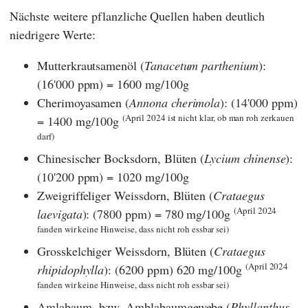
Nächste weitere pflanzliche Quellen haben deutlich
niedrigere Werte:
Mutterkrautsamenöl (
Tanacetum parthenium
):
(16'000 ppm) = 1600 mg/100g
Cherimoyasamen (
Annona cherimola
): (14'000 ppm)
(April 2024 ist nicht klar, ob man roh zerkauen
= 1400 mg/100g
darf)
Chinesischer Bocksdorn, Blüten (
Lycium chinense
):
(10'200 ppm) = 1020 mg/100g
Zweigriffeliger Weissdorn, Blüten (
Crataegus
(April 2024
laevigata
): (7800 ppm) = 780 mg/100g
fanden wir keine Hinweise, dass nicht roh essbar sei)
Grosskelchiger Weissdorn, Blüten (
Crataegus
(April 2024
rhipidophylla
): (6200 ppm) 620 mg/100g
fanden wir keine Hinweise, dass nicht roh essbar sei)
Amlabaum- bzw. Amblabaumgewebe (
Phyllanthus