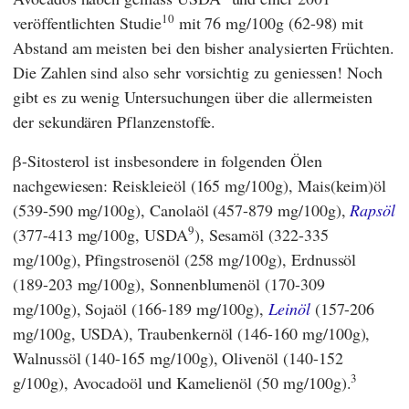
10
veröffentlichten Studie
mit 76 mg/100g (62-98) mit
Abstand am meisten bei den bisher analysierten Früchten.
Die Zahlen sind also sehr vorsichtig zu geniessen! Noch
gibt es zu wenig Untersuchungen über die allermeisten
der sekundären Pflanzenstoffe.
β-Sitosterol ist insbesondere in folgenden Ölen
nachgewiesen: Reiskleieöl (165 mg/100g), Mais(keim)öl
(539-590 mg/100g), Canolaöl (457-879 mg/100g),
Rapsöl
9
(377-413 mg/100g, USDA
), Sesamöl (322-335
mg/100g), Pfingstrosenöl (258 mg/100g), Erdnussöl
(189-203 mg/100g), Sonnenblumenöl (170-309
mg/100g), Sojaöl (166-189 mg/100g),
Leinöl
(157-206
mg/100g, USDA), Traubenkernöl (146-160 mg/100g),
Walnussöl (140-165 mg/100g), Olivenöl (140-152
3
g/100g), Avocadoöl und Kamelienöl (50 mg/100g).