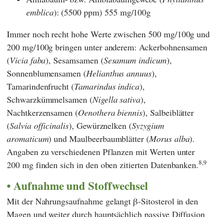
emblica
): (5500 ppm) 555 mg/100g
Immer noch recht hohe Werte zwischen 500 mg/100g und
200 mg/100g bringen unter anderem: Ackerbohnensamen
(
Vicia faba
), Sesamsamen (
Sesamum indicum
),
Sonnenblumensamen (
Helianthus annuus
),
Tamarindenfrucht (
Tamarindus indica
),
Schwarzkümmelsamen (
Nigella sativa
),
Nachtkerzensamen (
Oenothera biennis
), Salbeiblätter
(
Salvia officinalis
), Gewürznelken (
Syzygium
aromaticum
) und Maulbeerbaumblätter (
Morus alba
).
Angaben zu verschiedenen Pflanzen mit Werten unter
8,9
200 mg finden sich in den oben zitierten Datenbanken.
Aufnahme und Stoffwechsel
Mit der Nahrungsaufnahme gelangt β-Sitosterol in den
Magen und weiter durch hauptsächlich passive Diffusion