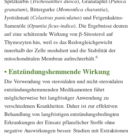
Spitzkürbis (
Trichosanthes dioica
), Granatapfel (
Punica
granatum
), Bittergurke (
Momordica charantia
),
Jyotishmati (
Celastrus paniculatus
)
und Feigenkaktus-
Samenöle (
Opuntia ficus-indica
). Die Ergebnisse deuten
auf eine schützende Wirkung von β-Sitosterol auf
Thymozyten hin, weil es das Redoxgleichgewicht
innerhalb der Zelle moduliert und die Stabilität der
6
mitochondrialen Membran aufrechterhält.
Entzündungshemmende Wirkung
Die Verwendung von steroidalen und nicht-steroidalen
entzündungshemmenden Medikamenten führt
möglicherweise bei langfristiger Anwendung zu
verschiedenen Krankheiten. Daher ist zur effektiven
Behandlung von langfristigen entzündungsbedingten
Erkrankungen der Einsatz pflanzlicher Stoffe ohne
negative Auswirkungen besser. Studien mit Extraktionen