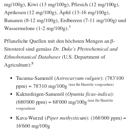
mg/100g), Kiwi (13 mg/100g), Pfirsich (12 mg/100g),
Aprikosen (12 mg/100g), Äpfel (13-16 mg/100g),
Bananen (8-12 mg/100g), Erdbeeren (7-11 mg/100g) und
3
Wassermelone (1-2 mg/100g).
Pflanzliche Quellen mit den höchsten Mengen an β-
Sitosterol sind gemäss
Dr. Duke's Phytochemical and
Ethnobotanical Databases
(
U.S. Department of
8
Agriculture
):
Tucuma-Samenöl (
Astrocaryum vulgare
): (783'100
(nur für Hautöle vorgesehen)
ppm) = 78'310 mg/100g
Kaktusfeigen-Samenöl (
Opuntia ficus-indica
):
(nur für Hautöle
(680'000 ppm) = 68'000 mg/100g
vorgesehen)
Kava-Wurzel (
Piper methysticum
): (166'000 ppm) =
16'600 mg/100g