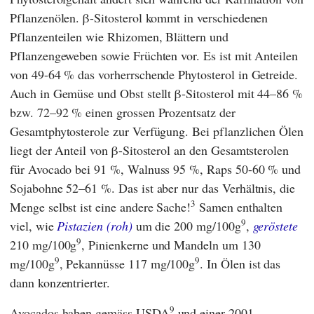
Pflanzenölen. β-Sitosterol kommt in verschiedenen
Pflanzenteilen wie Rhizomen, Blättern und
Pflanzengeweben sowie Früchten vor. Es ist mit Anteilen
von 49-64 % das vorherrschende Phytosterol in Getreide.
Auch in Gemüse und Obst stellt β-Sitosterol mit 44–86 %
bzw. 72–92 % einen grossen Prozentsatz der
Gesamtphytosterole zur Verfügung. Bei pflanzlichen Ölen
liegt der Anteil von β-Sitosterol an den Gesamtsterolen
für Avocado bei 91 %, Walnuss 95 %, Raps 50-60 % und
Sojabohne 52–61 %. Das ist aber nur das Verhältnis, die
3
Menge selbst ist eine andere Sache!
Samen enthalten
9
viel, wie
Pistazien (roh)
um die 200 mg/100g
,
geröstete
9
210 mg/100g
, Pinienkerne und Mandeln um 130
9
9
mg/100g
, Pekannüsse 117 mg/100g
. In Ölen ist das
dann konzentrierter.
9
Avocados haben gemäss USDA
und einer 2001