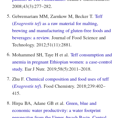
2008;43(3):277–282.
5.
Gebremariam MM, Zarnkow M, Becker T.
Teff
(
Eragrostis tef)
as a raw material for malting,
brewing and manufacturing of gluten-free foods and
beverages: a review.
Journal of Food Science and
Technology. 2012;51(11):2881.
6.
Mohammed SH, Taye H et al.
Teff consumption and
anemia in pregnant Ethiopian women: a case-control
study.
Eur J Nutr. 2019;58(5):2011–2018.
7.
Zhu F.
Chemical composition and food uses of teff
(
Eragrostis tef
).
Food Chemistry. 2018;239:402–
415.
8.
Hirpa BA, Adane GB et al.
Green, blue and
economic water productivity: a water footprint
perspective from the Upper Awash Basin, Central