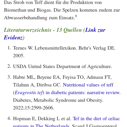
Das Stroh von Teff dient für die Produktion von
Biomethan und Biogas. Die Spelzen kommen zudem zur
9
Abwasserbehandlung zum Einsatz.
Literaturverzeichnis - 13 Quellen (
Link zur
Evidenz
)
1.
Ternes W. Lebensmittellexikon. Behr's Verlag DE.
2005.
2.
USDA United States Department of Agriculture.
3.
Habte ML, Beyene EA, Feyisa TO, Admasu FT,
Tilahun A, Diribsa GC.
Nutritional values of teff
(
Eragrostis tef
) in diabetic patients: narrative review.
Diabetes, Metabolic Syndrome and Obesity.
2022;15:2599-2606.
4.
Hopman E, Dekking L et al.
Tef in the diet of celiac
patients in The Netherlands.
Scand J Gastroenterol.