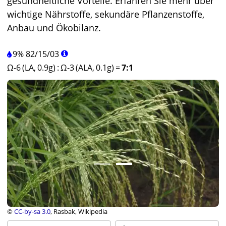
gesundheitliche Vorteile. Erfahren Sie mehr über
wichtige Nährstoffe, sekundäre Pflanzenstoffe,
Anbau und Ökobilanz.
9%
82
/
15
/
03
Ω-6 (LA, 0.9g)
:
Ω-3 (ALA, 0.1g)
=
7:1
©
CC-by-sa 3.0
, Rasbak, Wikipedia