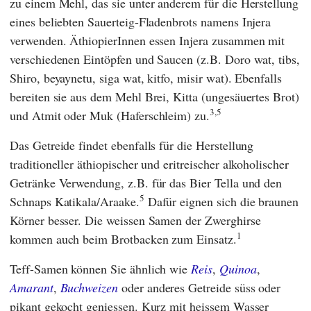
zu einem Mehl, das sie unter anderem für die Herstellung
eines beliebten Sauerteig-Fladenbrots namens Injera
verwenden. ÄthiopierInnen essen Injera zusammen mit
verschiedenen Eintöpfen und Saucen (z.B. Doro wat, tibs,
Shiro, beyaynetu, siga wat, kitfo, misir wat). Ebenfalls
bereiten sie aus dem Mehl Brei, Kitta (ungesäuertes Brot)
3,5
und Atmit oder Muk (Haferschleim) zu.
Das Getreide findet ebenfalls für die Herstellung
traditioneller äthiopischer und eritreischer alkoholischer
Getränke Verwendung, z.B. für das Bier Tella und den
5
Schnaps Katikala/Araake.
Dafür eignen sich die braunen
Körner besser. Die weissen Samen der Zwerghirse
1
kommen auch beim Brotbacken zum Einsatz.
Teff-Samen können Sie ähnlich wie
Reis
,
Quinoa
,
Amarant
,
Buchweizen
oder anderes Getreide süss oder
pikant gekocht geniessen. Kurz mit heissem Wasser