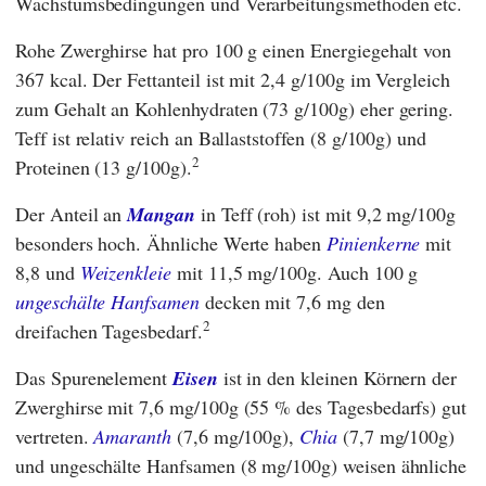
Wachstumsbedingungen und Verarbeitungsmethoden etc.
Rohe Zwerghirse hat pro 100 g einen Energiegehalt von
367 kcal. Der Fettanteil ist mit 2,4 g/100g im Vergleich
zum Gehalt an Kohlenhydraten (73 g/100g) eher gering.
Teff ist relativ reich an Ballaststoffen (8 g/100g) und
2
Proteinen (13 g/100g).
Der Anteil an
Mangan
in Teff (roh) ist mit 9,2 mg/100g
besonders hoch. Ähnliche Werte haben
Pinienkerne
mit
8,8 und
Weizenkleie
mit 11,5 mg/100g. Auch 100 g
ungeschälte Hanfsamen
decken mit 7,6 mg den
2
dreifachen Tagesbedarf.
Das Spurenelement
Eisen
ist in den kleinen Körnern der
Zwerghirse mit 7,6 mg/100g (55 % des Tagesbedarfs) gut
vertreten.
Amaranth
(7,6 mg/100g),
Chia
(7,7 mg/100g)
und ungeschälte Hanfsamen (8 mg/100g) weisen ähnliche