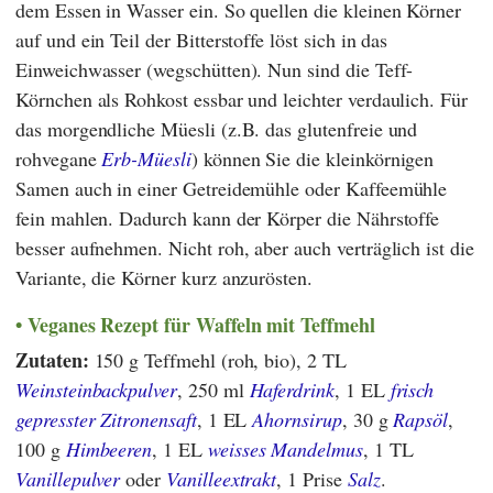
dem Essen in Wasser ein. So quellen die kleinen Körner
auf und ein Teil der Bitterstoffe löst sich in das
Einweichwasser (wegschütten). Nun sind die Teff-
Körnchen als Rohkost essbar und leichter verdaulich. Für
das morgendliche Müesli (z.B. das glutenfreie und
rohvegane
Erb-Müesli
) können Sie die kleinkörnigen
Samen auch in einer Getreidemühle oder Kaffeemühle
fein mahlen. Dadurch kann der Körper die Nährstoffe
besser aufnehmen. Nicht roh, aber auch verträglich ist die
Variante, die Körner kurz anzurösten.
Veganes Rezept für Waffeln mit Teffmehl
Zutaten:
150 g Teffmehl (roh, bio), 2 TL
Weinsteinbackpulver
, 250 ml
Haferdrink
, 1 EL
frisch
gepresster Zitronensaft
, 1 EL
Ahornsirup
, 30 g
Rapsöl
,
100 g
Himbeeren
, 1 EL
weisses Mandelmus
, 1 TL
Vanillepulver
oder
Vanilleextrakt
, 1 Prise
Salz
.