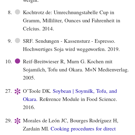
●
8.
Kochtrotz de: Umrechnungstabelle Cup in
Gramm, Milliliter, Ounces und Fahrenheit in
Celcius. 2014.
●
9.
SRF. Sendungen - Kassensturz - Espresso.
Hochwertiges Soja wird weggeworfen. 2019.
●
10.
Reif-Breitwieser R, Murn G. Kochen mit
Sojamilch, Tofu und Okara. M+N Medienverlag.
2005.
*
27.
O’Toole DK.
Soybean | Soymilk, Tofu, and
Okara.
Reference Module in Food Science.
2016.
*
29.
Morales de León JC, Bourges Rodríguez H,
Zardain MI.
Cooking procedures for direct