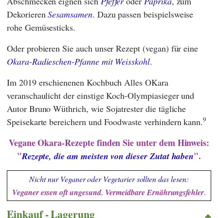
Abschmecken eignen sich
Pfeffer
oder
Paprika
, zum
Dekorieren
Sesamsamen
. Dazu passen beispielsweise
rohe Gemüsesticks.
Oder probieren Sie auch unser Rezept (vegan) für eine
Okara-Radieschen-Pfanne mit Weisskohl
.
Im 2019 erschienenen Kochbuch
Alles OKara
veranschaulicht der einstige Koch-Olympiasieger und
Autor
Bruno Wüthrich
, wie Sojatrester die tägliche
9
Speisekarte bereichern und Foodwaste verhindern kann.
Vegane Okara-Rezepte
finden Sie unter dem Hinweis:
"
".
Rezepte, die am meisten von dieser Zutat haben
Nicht nur Veganer oder Vegetarier sollten das lesen:
Veganer essen oft ungesund. Vermeidbare Ernährungsfehler
.
Einkauf - Lagerung