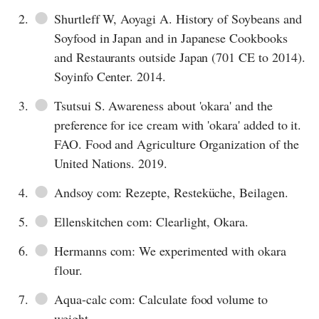
●
2.
Shurtleff W, Aoyagi A. History of Soybeans and
Soyfood in Japan and in Japanese Cookbooks
and Restaurants outside Japan (701 CE to 2014).
Soyinfo Center. 2014.
●
3.
Tsutsui S. Awareness about 'okara' and the
preference for ice cream with 'okara' added to it.
FAO. Food and Agriculture Organization of the
United Nations. 2019.
●
4.
Andsoy com: Rezepte, Resteküche, Beilagen.
●
5.
Ellenskitchen com: Clearlight, Okara.
●
6.
Hermanns com: We experimented with okara
flour.
●
7.
Aqua-calc com: Calculate food volume to
weight.