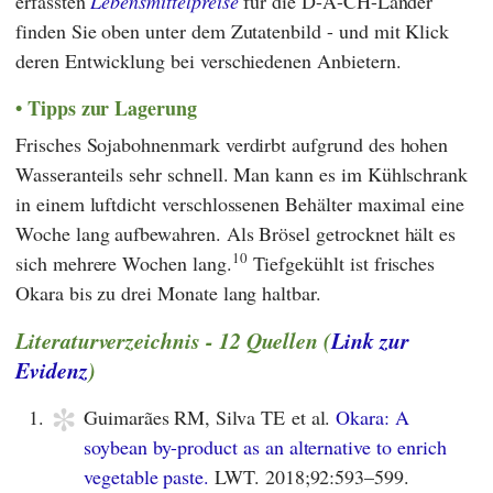
erfassten
Lebensmittelpreise
für die D-A-CH-Länder
finden Sie oben unter dem Zutatenbild - und mit Klick
deren Entwicklung bei verschiedenen Anbietern.
Tipps zur Lagerung
Frisches Sojabohnenmark verdirbt aufgrund des hohen
Wasseranteils sehr schnell. Man kann es im Kühlschrank
in einem luftdicht verschlossenen Behälter maximal eine
Woche lang aufbewahren. Als Brösel getrocknet hält es
10
sich mehrere Wochen lang.
Tiefgekühlt ist frisches
Okara bis zu drei Monate lang haltbar.
Literaturverzeichnis - 12 Quellen (
Link zur
Evidenz
)
*
1.
Guimarães RM, Silva TE et al.
Okara: A
soybean by-product as an alternative to enrich
vegetable paste.
LWT. 2018;92:593–599.