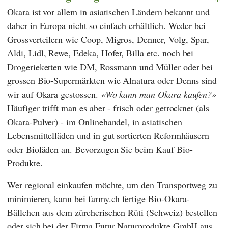
Okara ist vor allem in asiatischen Ländern bekannt und
daher in Europa nicht so einfach erhältlich. Weder bei
Grossverteilern wie
Coop
,
Migros
,
Denner
,
Volg
,
Spar
,
Aldi
,
Lidl
,
Rewe
,
Edeka
,
Hofer
,
Billa
etc. noch bei
Drogerieketten wie
DM
,
Rossmann
und
Müller
oder bei
grossen Bio-Supermärkten wie
Alnatura
oder
Denns
sind
wir auf Okara gestossen.
Wo kann man Okara kaufen?
Häufiger trifft man es aber - frisch oder getrocknet (als
Okara-Pulver) - im Onlinehandel, in asiatischen
Lebensmittelläden und in gut sortierten Reformhäusern
oder Bioläden an. Bevorzugen Sie beim Kauf Bio-
Produkte.
Wer regional einkaufen möchte, um den Transportweg zu
minimieren, kann bei farmy.ch fertige Bio-Okara-
Bällchen aus dem zürcherischen Rüti (Schweiz) bestellen
oder sich bei der Firma
Futur Naturprodukte GmbH
aus