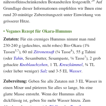
29
nährstoffeinschränkenden Bestandteilen festgestellt.
Auf
Grundlage dieser Informationen empfehlen wir Ihnen eine
rund 20-minütige Zubereitungszeit unter Einwirkung von
grösserer Hitze.
Veganes Rezept für Okara-Hummus
Zutaten:
Für ein cremiges Hummus nimmt man rund
230-240 g (gekochtes, nicht rohes) Bio-Okara (1¾
5,7
8
Tassen
), 60 ml
Zitronensaft
(¼ Tasse
), 55 g Tahini
7
(oder
Tahin
, Sesambutter, Sesampaste, ¼ Tasse
), 2 grob
gehackte
Knoblauchzehen
, 1 TL
Kreuzkümmel
, ¾ TL
(oder lieber weniger)
Salz
und 3-5 EL
Wasser
.
Zubereitung:
Geben Sie alle Zutaten mit 3 EL Wasser in
einen Mixer und pürieren Sie alles so lange, bis eine
glatte Masse entsteht. Wenn der Hummus allzu
dickflüssig ist, geben Sie mehr Wasser hinzu. Zum