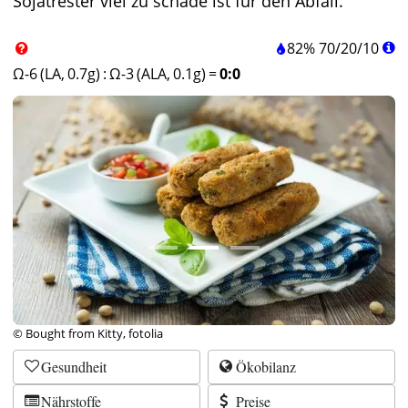
Sojatrester viel zu schade ist für den Abfall.
82%
70
/
20
/
10
Ω-6 (LA, 0.7g)
:
Ω-3 (ALA, 0.1g)
=
0:0
© Bought from Kitty, fotolia
Gesundheit
Ökobilanz
Nährstoffe
Preise