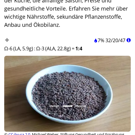
der Küche, die allfällige Saison, Preise und
gesundheitliche Vorteile. Erfahren Sie mehr über
wichtige Nährstoffe, sekundäre Pflanzenstoffe,
Anbau und Ökobilanz.
7%
32
/
20
/
47
Ω-6 (LA, 5.9g)
:
Ω-3 (ALA, 22.8g)
=
1:4
©
CC-by-sa 2.0
, Michael Weber, Stiftung Gesundheit und Ernährung