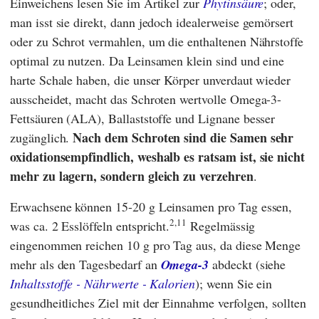
Einweichens lesen Sie im Artikel zur
Phytinsäure
; oder,
man isst sie direkt, dann jedoch idealerweise gemörsert
oder zu Schrot vermahlen, um die enthaltenen Nährstoffe
optimal zu nutzen. Da Leinsamen klein sind und eine
harte Schale haben, die unser Körper unverdaut wieder
ausscheidet, macht das Schroten wertvolle Omega-3-
Fettsäuren (ALA), Ballaststoffe und Lignane besser
Nach dem Schroten sind die Samen sehr
zugänglich.
oxidationsempfindlich, weshalb es ratsam ist, sie nicht
mehr zu lagern, sondern gleich zu verzehren
.
Erwachsene können 15-20 g Leinsamen pro Tag essen,
2,11
was ca. 2 Esslöffeln entspricht.
Regelmässig
eingenommen reichen 10 g pro Tag aus, da diese Menge
mehr als den Tagesbedarf an
Omega-3
abdeckt (siehe
Inhaltsstoffe - Nährwerte - Kalorien
); wenn Sie ein
gesundheitliches Ziel mit der Einnahme verfolgen, sollten