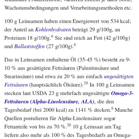
Wachstumsbedingungen und Verarbeitungsmethoden etc.
100 g Leinsamen haben einen Energiewert von 534 kcal;
der Anteil an
Kohlenhydraten
beträgt 29 g/100g, an
6
Proteinen 18 g/100g.
Sie sind reich an Fett (42 g/100g)
6
und
Ballaststoffen
(27 g/100g).
Das in Leinsamen enthaltene Öl (35-45 %) besteht zu 9-
10 % aus gesättigten Fettsäuren (Palmitinsäure und
Stearinsäure) und etwa zu 20 % aus einfach
ungesättigten
20
Fettsäuren
(hauptsächlich Ölsäure).
In 100 g Leinsamen
stecken laut
USDA
23 g mehrfach ungesättigte
Omega-3-
Fettsäuren (Alpha-Linolensäure, ALA)
, die den
6
Tagesbedarf (bei 2000 kcal) zu 1141 % decken.
Manche
Quellen postulieren für Alpha-Linolensäure sogar
20
Fettanteile von bis zu 70 %.
10 g Leinsaat am Tag
liefern also mehr als 100 % des Tagesbedarfs an Omega-