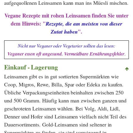
aufgequollenen Leinsamen kann man ins Müesli mischen.
Vegane Rezepte mit rohen Leinsamen finden Sie unter
dem Hinweis: "
Rezepte, die am meisten von dieser
".
Zutat haben
Nicht nur Veganer oder Vegetarier sollten das lesen:
Veganer essen oft ungesund. Vermeidbare Ernährungsfehler
.
Einkauf - Lagerung
Leinsamen gibt es in gut sortierten Supermärkten wie
Coop
,
Migros
,
Rewe
,
Billa
,
Spar
oder
Edeka
zu kaufen.
Übliche Verpackungseinheiten beinhalten zwischen 250
und 500 Gramm. Häufig kann man zwischen ganzen und
geschroteten Leinsamen wählen. Bei
Volg
,
Aldi
,
Lidl
,
Denner
und
Hofer
sind Leinsamen vielfach nicht Teil des
Dauersortiments. Gold-Leinsamen sind seltener in
Supermärkten zu finden, sie sind vorwiegend in