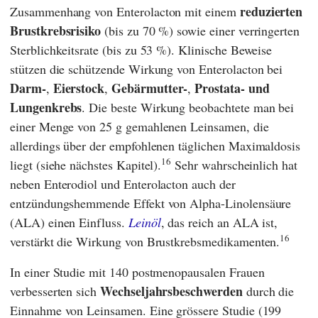
reduzierten
Zusammenhang von Enterolacton mit einem
Brustkrebsrisiko
(bis zu 70 %) sowie einer verringerten
Sterblichkeitsrate (bis zu 53 %). Klinische Beweise
stützen die schützende Wirkung von Enterolacton bei
Darm-
Eierstock
Gebärmutter-
Prostata- und
,
,
,
Lungenkrebs
. Die beste Wirkung beobachtete man bei
einer Menge von 25 g gemahlenen Leinsamen, die
allerdings über der empfohlenen täglichen Maximaldosis
16
liegt (siehe nächstes Kapitel).
Sehr wahrscheinlich hat
neben Enterodiol und Enterolacton auch der
entzündungshemmende Effekt von Alpha-Linolensäure
(ALA) einen Einfluss.
Leinöl
, das reich an ALA ist,
16
verstärkt die Wirkung von Brustkrebsmedikamenten.
In einer Studie mit 140 postmenopausalen Frauen
Wechseljahrsbeschwerden
verbesserten sich
durch die
Einnahme von Leinsamen. Eine grössere Studie (199