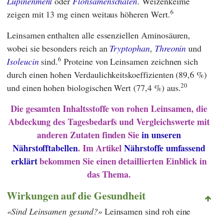
Lupinenmehl
oder
Flohsamenschalen
. Weizenkeime
6
zeigen mit 13 mg einen weitaus höheren Wert.
Leinsamen enthalten alle essenziellen Aminosäuren,
wobei sie besonders reich an
Tryptophan
,
Threonin
und
6
Isoleucin
sind.
Proteine ​​von Leinsamen zeichnen sich
durch einen hohen Verdaulichkeitskoeffizienten (89,6 %)
20
und einen hohen biologischen Wert (77,4 %) aus.
Die gesamten Inhaltsstoffe von rohen Leinsamen, die
Abdeckung des Tagesbedarfs und Vergleichswerte mit
anderen Zutaten finden Sie
in unseren
Nährstofftabellen
. Im Artikel
Nährstoffe umfassend
erklärt
bekommen Sie einen detaillierten Einblick in
das Thema.
Wirkungen auf die Gesundheit
Sind Leinsamen gesund?
Leinsamen sind roh eine