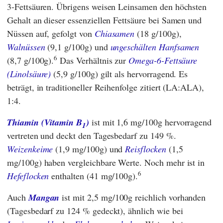
3-Fettsäuren. Übrigens weisen Leinsamen den höchsten
Gehalt an dieser essenziellen Fettsäure bei Samen und
Nüssen auf, gefolgt von
Chiasamen
(18 g/100g),
Walnüssen
(9,1 g/100g) und
ungeschälten Hanfsamen
6
(8,7 g/100g).
Das Verhältnis zur
Omega-6-Fettsäure
(Linolsäure)
(5,9 g/100g) gilt als hervorragend. Es
beträgt, in traditioneller Reihenfolge zitiert (LA:ALA),
1:4.
Thiamin (Vitamin B
)
ist mit 1,6 mg/100g hervorragend
1
vertreten und deckt den Tagesbedarf zu 149 %.
Weizenkeime
(1,9 mg/100g) und
Reisflocken
(1,5
mg/100g) haben vergleichbare Werte. Noch mehr ist in
6
Hefeflocken
enthalten (41 mg/100g).
Auch
Mangan
ist mit 2,5 mg/100g reichlich vorhanden
(Tagesbedarf zu 124 % gedeckt), ähnlich wie bei