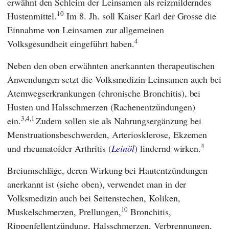
erwähnt den Schleim der Leinsamen als reizmilderndes
10
Hustenmittel.
Im 8. Jh. soll
Kaiser Karl der Grosse
die
Einnahme von Leinsamen zur allgemeinen
4
Volksgesundheit eingeführt haben.
Neben den oben erwähnten anerkannten therapeutischen
Anwendungen setzt die Volksmedizin Leinsamen auch bei
Atemwegserkrankungen (chronische Bronchitis), bei
Husten und Halsschmerzen (Rachenentzündungen)
3,4,1
ein.
Zudem sollen sie als Nahrungsergänzung bei
Menstruationsbeschwerden, Arteriosklerose, Ekzemen
4
und rheumatoider Arthritis (
Leinöl
) lindernd wirken.
Breiumschläge, deren Wirkung bei Hautentzündungen
anerkannt ist (siehe oben), verwendet man in der
Volksmedizin auch bei Seitenstechen, Koliken,
10
Muskelschmerzen, Prellungen,
Bronchitis,
Rippenfellentzündung, Halsschmerzen, Verbrennungen,