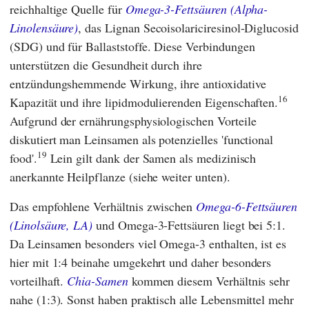
reichhaltige Quelle für
Omega-3-Fettsäuren (Alpha-
Linolensäure)
, das Lignan Secoisolariciresinol-Diglucosid
(SDG) und für Ballaststoffe. Diese Verbindungen
unterstützen die Gesundheit durch ihre
entzündungshemmende Wirkung, ihre antioxidative
16
Kapazität und ihre lipidmodulierenden Eigenschaften.
Aufgrund der ernährungsphysiologischen Vorteile
diskutiert man Leinsamen als potenzielles 'functional
19
food'.
Lein gilt dank der Samen als medizinisch
anerkannte Heilpflanze (siehe weiter unten).
Das empfohlene Verhältnis zwischen
Omega-6-Fettsäuren
(Linolsäure, LA)
und Omega-3-Fettsäuren liegt bei 5:1.
Da Leinsamen besonders viel Omega-3 enthalten, ist es
hier mit 1:4 beinahe umgekehrt und daher besonders
vorteilhaft.
Chia-Samen
kommen diesem Verhältnis sehr
nahe (1:3). Sonst haben praktisch alle Lebensmittel mehr