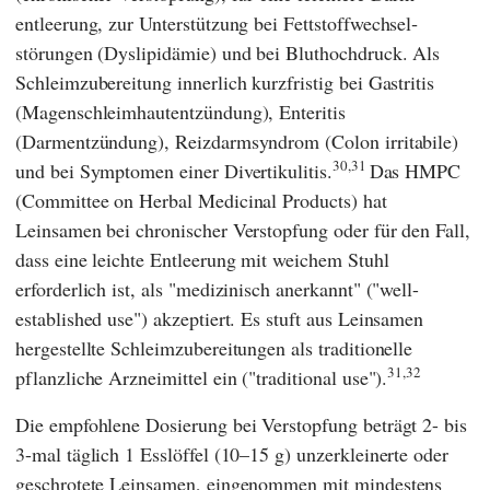
entleerung, zur Unterstützung bei Fett­stoffwechsel­
störungen (Dyslipidämie) und bei Bluthochdruck. Als
Schleimzubereitung innerlich kurzfristig bei Gastritis
(Magen­schleimhaut­entzündung), Enteritis
(Darmentzündung), Reizdarmsyndrom (Colon irritabile)
30,31
und bei Symptomen einer Divertikulitis.
Das
HMPC
(Committee on Herbal Medicinal Products)
hat
Leinsamen bei chronischer Verstopfung oder für den Fall,
dass eine leichte Entleerung mit weichem Stuhl
erforderlich ist, als "medi­zinisch anerkannt" ("well-
established use") akzeptiert.
Es stuft aus Leinsamen
hergestellte Schleim­zubereitungen als traditionelle
31,32
pflanzliche Arzneimittel ein­ ("traditional use").
Die empfohlene Dosierung bei Verstopfung beträgt 2- bis
3-mal täglich 1 Esslöffel (10–15 g) unzerkleinerte oder
geschrotete Leinsamen, eingenommen mit mindestens