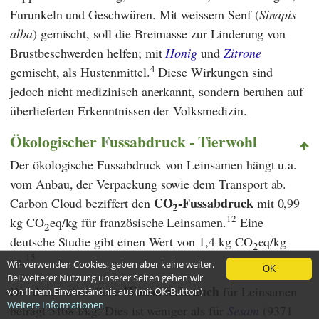
Furunkeln und Geschwüren. Mit weissem Senf (
Sinapis
alba
) gemischt, soll die Breimasse zur Linderung von
Brustbeschwerden helfen; mit
Honig
und
Zitrone
4
gemischt, als Hustenmittel.
Diese Wirkungen sind
jedoch nicht medizinisch anerkannt, sondern beruhen auf
überlieferten Erkenntnissen der Volksmedizin.
Ökologischer Fussabdruck - Tierwohl
Der ökologische Fussabdruck
von Leinsamen hängt u.a.
vom Anbau, der Verpackung sowie dem Transport ab.
CO
-Fussabdruck
Carbon Cloud
beziffert den
mit 0,99
2
12
kg CO
eq/kg für französische Leinsamen.
Eine
2
deutsche Studie gibt einen Wert von 1,4 kg CO
eq/kg
2
15
an.
Wir verwenden Cookies, geben aber keine weiter.
OK
Bei weiterer Nutzung unserer Seiten gehen wir
Wasserverbrauch
Der durchschnittliche
für Leinsamen
von Ihrem Einverständnis aus (mit OK-Button)
Weitere Informationen
beträgt 5168 l/kg. Dies ist weniger als für
Sesam
(9371