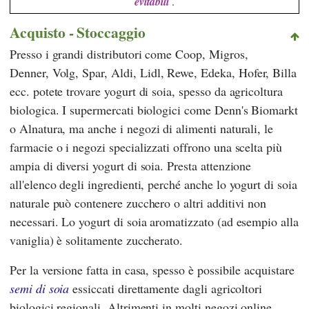
evitabili
.
Acquisto - Stoccaggio
Presso i grandi distributori come
Coop
,
Migros
,
Denner
,
Volg
,
Spar
,
Aldi
,
Lidl
,
Rewe
,
Edeka
,
Hofer
,
Billa
ecc. potete trovare yogurt di soia, spesso da agricoltura
biologica. I supermercati biologici come
Denn's Biomarkt
o
Alnatura
, ma anche i negozi di alimenti naturali, le
farmacie o i negozi specializzati offrono una scelta più
ampia di diversi yogurt di soia. Presta attenzione
all'elenco degli ingredienti, perché anche lo yogurt di soia
naturale può contenere zucchero o altri additivi non
necessari. Lo yogurt di soia aromatizzato (ad esempio alla
vaniglia) è solitamente zuccherato.
Per la versione fatta in casa, spesso è possibile acquistare
semi di soia
essiccati direttamente dagli agricoltori
biologici regionali. Altrimenti in molti negozi online