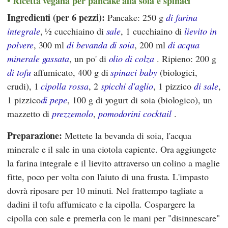
Ricetta vegana per pancake alla soia e spinaci
Ingredienti (per 6 pezzi):
Pancake: 250 g
di farina
integrale
, ½ cucchiaino di
sale
, 1 cucchiaino di
lievito in
polvere
, 300 ml
di bevanda di soia
, 200 ml
di acqua
minerale gassata
, un po' di
olio di colza
. Ripieno: 200 g
di tofu
affumicato, 400 g di
spinaci baby
(biologici,
crudi), 1
cipolla rossa
, 2
spicchi d'aglio
, 1 pizzico
di sale
,
1 pizzico
di pepe
, 100 g di yogurt di soia (biologico), un
mazzetto di
prezzemolo
,
pomodorini cocktail
.
Preparazione:
Mettete la bevanda di soia, l'acqua
minerale e il sale in una ciotola capiente. Ora aggiungete
la farina integrale e il lievito attraverso un colino a maglie
fitte, poco per volta con l'aiuto di una frusta.
L'impasto
dovrà riposare per 10 minuti.
Nel frattempo tagliate a
dadini il tofu affumicato e la cipolla. Cospargere la
cipolla con sale e premerla con le mani per "disinnescare"