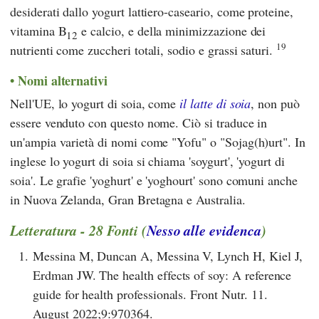
desiderati dallo yogurt lattiero-caseario, come proteine,
vitamina B
e calcio, e della minimizzazione dei
12
19
nutrienti come zuccheri totali, sodio e grassi saturi.
Nomi alternativi
Nell'UE, lo yogurt di soia, come
il latte di soia
, non può
essere venduto con questo nome. Ciò si traduce in
un'ampia varietà di nomi come "Yofu" o "Sojag(h)urt". In
inglese lo yogurt di soia si chiama 'soygurt', 'yogurt di
soia'. Le grafie 'yoghurt' e 'yoghourt' sono comuni anche
in Nuova Zelanda, Gran Bretagna e Australia.
Letteratura - 28 Fonti (
Nesso alle evidenca
)
1.
Messina M, Duncan A, Messina V, Lynch H, Kiel J,
Erdman JW. The health effects of soy: A reference
guide for health professionals. Front Nutr. 11.
August 2022;9:970364.