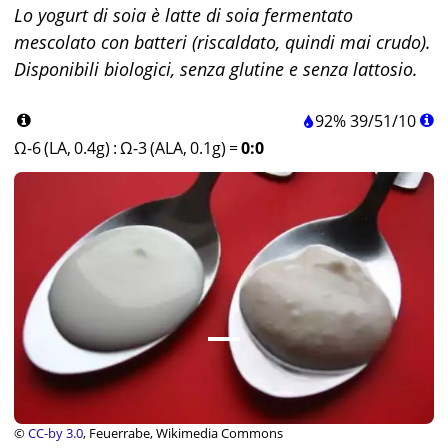
Lo yogurt di soia è latte di soia fermentato
mescolato con batteri (riscaldato, quindi mai crudo).
Disponibili biologici, senza glutine e senza lattosio.
92%
39
/
51
/
10
Ω-6 (LA, 0.4g)
:
Ω-3 (ALA, 0.1g)
=
0:0
©
CC-by 3.0
, Feuerrabe, Wikimedia Commons