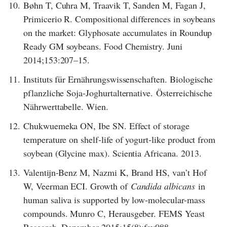
10.
Bøhn T, Cuhra M, Traavik T, Sanden M, Fagan J,
Primicerio R. Compositional differences in soybeans
on the market: Glyphosate accumulates in Roundup
Ready GM soybeans. Food Chemistry. Juni
2014;153:207–15.
11.
Instituts für Ernährungswissenschaften. Biologische
pflanzliche Soja-Joghurtalternative. Österreichische
Nährwerttabelle. Wien.
12.
Chukwuemeka ON, Ibe SN. Effect of storage
temperature on shelf-life of yogurt-like product from
soybean (Glycine max). Scientia Africana. 2013.
13.
Valentijn-Benz M, Nazmi K, Brand HS, van’t Hof
W, Veerman ECI. Growth of
Candida albicans
in
human saliva is supported by low-molecular-mass
compounds. Munro C, Herausgeber. FEMS Yeast