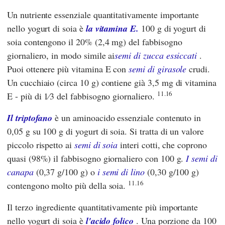
Un nutriente essenziale quantitativamente importante
nello yogurt di soia è
la vitamina E.
100 g di yogurt di
soia contengono il 20% (2,4 mg) del fabbisogno
giornaliero, in modo simile ai
semi di zucca essiccati
.
Puoi ottenere più vitamina E con
semi di girasole
crudi.
Un cucchiaio (circa 10 g) contiene già 3,5 mg di vitamina
11.16
E - più di 1⁄3 del fabbisogno giornaliero.
Il triptofano
è un aminoacido essenziale contenuto in
0,05 g su 100 g di yogurt di soia. Si tratta di un valore
piccolo rispetto ai
semi di soia
interi cotti, che coprono
quasi (98%) il fabbisogno giornaliero con 100 g.
I semi di
canapa
(0,37 g/100 g) o
i semi di lino
(0,30 g/100 g)
11.16
contengono molto più della soia.
Il terzo ingrediente quantitativamente più importante
nello yogurt di soia è
l'acido folico
. Una porzione da 100