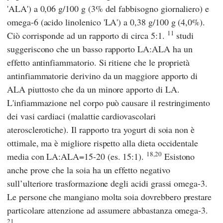
'ALA') a 0,06 g/100 g (3% del fabbisogno giornaliero) e
omega-6 (acido linolenico 'LA') a 0,38 g/100 g (4,0%).
11
Ciò corrisponde ad un rapporto di circa 5:1.
studi
suggeriscono che un basso rapporto LA:ALA ha un
effetto antinfiammatorio. Si ritiene che le proprietà
antinfiammatorie derivino da un maggiore apporto di
ALA piuttosto che da un minore apporto di LA.
L'infiammazione nel corpo può causare il restringimento
dei vasi cardiaci (malattie cardiovascolari
aterosclerotiche). Il rapporto tra yogurt di soia non è
ottimale, ma è migliore rispetto alla dieta occidentale
18,20
media con LA:ALA=15-20 (es. 15:1).
Esistono
anche prove che la soia ha un effetto negativo
sull’ulteriore trasformazione degli acidi grassi omega-3.
Le persone che mangiano molta soia dovrebbero prestare
particolare attenzione ad assumere abbastanza omega-3.
21