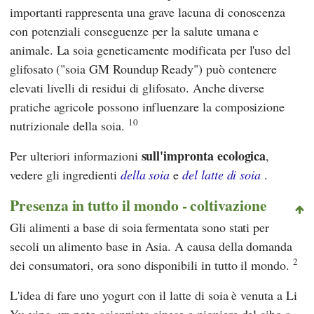
importanti rappresenta una grave lacuna di conoscenza
con potenziali conseguenze per la salute umana e
animale. La soia geneticamente modificata per l'uso del
glifosato ("soia GM Roundup Ready") può contenere
elevati livelli di residui di glifosato. Anche diverse
pratiche agricole possono influenzare la composizione
10
nutrizionale della soia.
sull'impronta ecologica
Per ulteriori informazioni
,
vedere gli ingredienti
della soia
e
del latte di soia
.
Presenza in tutto il mondo - coltivazione
Gli alimenti a base di soia fermentata sono stati per
secoli un alimento base in Asia. A causa della domanda
2
dei consumatori, ora sono disponibili in tutto il mondo.
L'idea di fare uno yogurt con il latte di soia è venuta a
Li
Yu-ying
, un noto scienziato cinese e pioniere del cibo a