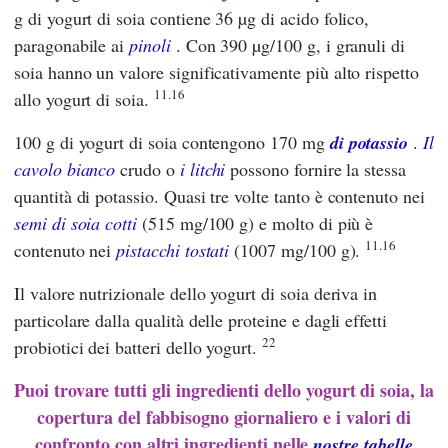
g di yogurt di soia contiene 36 µg di acido folico,
paragonabile ai
pinoli
. Con 390 µg/100 g, i granuli di
soia hanno un valore significativamente più alto rispetto
11.16
allo yogurt di soia.
100 g di yogurt di soia contengono 170 mg
di potassio
.
Il
cavolo bianco
crudo o
i litchi
possono fornire la stessa
quantità di potassio. Quasi tre volte tanto è contenuto nei
semi di soia cotti
(515 mg/100 g) e molto di più è
11.16
contenuto nei
pistacchi tostati
(1007 mg/100 g).
Il valore nutrizionale dello yogurt di soia deriva in
particolare dalla qualità delle proteine e dagli effetti
22
probiotici dei batteri dello yogurt.
Puoi trovare tutti gli ingredienti dello yogurt di soia, la
copertura del fabbisogno giornaliero e i valori di
confronto con altri ingredienti nelle
nostre tabelle