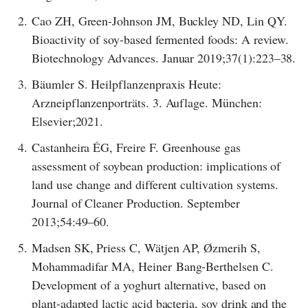
2.
Cao ZH, Green-Johnson JM, Buckley ND, Lin QY.
Bioactivity of soy-based fermented foods: A review.
Biotechnology Advances. Januar 2019;37(1):223–38.
3.
Bäumler S. Heilpflanzenpraxis Heute:
Arzneipflanzenporträts. 3. Auflage. München:
Elsevier;2021.
4.
Castanheira ÉG, Freire F. Greenhouse gas
assessment of soybean production: implications of
land use change and different cultivation systems.
Journal of Cleaner Production. September
2013;54:49–60.
5.
Madsen SK, Priess C, Wätjen AP, Øzmerih S,
Mohammadifar MA, Heiner Bang-Berthelsen C.
Development of a yoghurt alternative, based on
plant-adapted lactic acid bacteria, soy drink and the