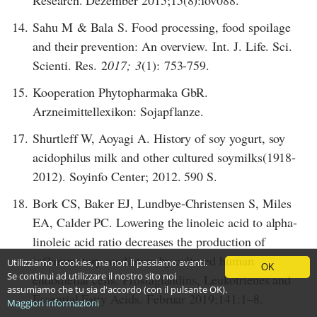
Research. Dezember 2015;15(8):fov088.
14.
Sahu M & Bala S. Food processing, food spoilage
and their prevention: An overview. Int. J. Life. Sci.
Scienti. Res. 2
017;
3
(1): 753-759.
15.
Kooperation Phytopharmaka GbR.
Arzneimittellexikon: Sojapflanze.
17.
Shurtleff W, Aoyagi A. History of soy yogurt, soy
acidophilus milk and other cultured soymilks(1918-
2012). Soyinfo Center; 2012. 590 S.
18.
Bork CS, Baker EJ, Lundbye-Christensen S, Miles
EA, Calder PC. Lowering the linoleic acid to alpha-
linoleic acid ratio decreases the production of
inflammatory mediators by cultured human
Utilizziamo i cookies, ma non li passiamo avanti.
OK
Se continui ad utilizzare il nostro sito noi
endothelial cells. Prostaglandins, Leukotrienes and
assumiamo che tu sia d'accordo (con il pulsante OK).
Essential Fatty Acids. Februar 2019;141:1–8.
Maggiori informazioni