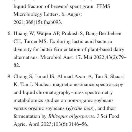
liquid fraction of brewers’ spent grain. FEMS
Microbiology Letters. 6. August
2021;368(15):fnab093.
6.
Huang W, Wätjen AP, Prakash S, Bang-Berthelsen
CH, Turner MS. Exploring lactic acid bacteria
diversity for better fermentation of plant-based dairy
alternatives. Microbiol Aust. 17. Mai 2022;43(2):79–
82.
9.
Chong S, Ismail IS, Ahmad Azam A, Tan S, Shaari
K, Tan J. Nuclear magnetic resonance spectroscopy
and liquid chromatography–mass spectrometry
metabolomics studies on non‐organic soybeans
versus organic soybeans (
glycine max
), and their
fermentation by
Rhizopus oligosporus
. J Sci Food
Agric. April 2023;103(6):3146–56.