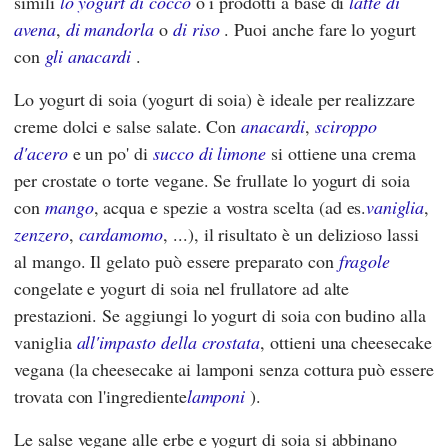
simili
lo yogurt di cocco
o i prodotti a base di
latte di
avena
,
di mandorla
o
di riso
. Puoi anche fare lo yogurt
con
gli anacardi
.
Lo yogurt di soia (yogurt di soia) è ideale per realizzare
creme dolci e salse salate. Con
anacardi
,
sciroppo
d'acero
e un po' di
succo di limone
si ottiene una crema
per crostate o torte vegane. Se frullate lo yogurt di soia
con
mango
, acqua e spezie a vostra scelta (ad es.
vaniglia
,
zenzero
,
cardamomo
, ...), il risultato è un delizioso lassi
al mango. Il gelato può essere preparato con
fragole
congelate e yogurt di soia nel frullatore ad alte
prestazioni. Se aggiungi lo yogurt di soia con budino alla
vaniglia
all'impasto della crostata
, ottieni una cheesecake
vegana (la cheesecake ai lamponi senza cottura può essere
trovata con l'ingrediente
lamponi
).
Le salse vegane alle erbe e yogurt di soia si abbinano