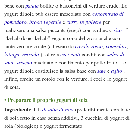
bene con
patate
bollite o bastoncini di verdure crude. Lo
yogurt di soia può essere mescolato con
concentrato di
pomodoro
,
brodo vegetale
e
curry in polvere
per
realizzare una salsa piccante (sugo) con verdure e
riso
. I
“kebab doner kebab” vegani sono deliziosi anche con
tante verdure crude (ad esempio
cavolo rosso
,
pomodori
,
lattuga
,
cetriolo
), oltre a
ceci cotti
conditi con
salsa di
soia
,
sesamo
macinato e condimento per pollo fritto. Lo
yogurt di soia costituisce la salsa base con
sale
e
aglio
.
Infine, farcite un rotolo con le verdure, i ceci e lo yogurt
di soia.
Preparare il proprio yogurt di soia
Ingredienti:
1 L
di latte di soia
(preferibilmente con latte
di soia fatto in casa senza additivi, 3 cucchiai di yogurt di
soia (biologico) o yogurt fermentato.