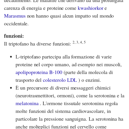
decadimento. Le malattie che derivano da una prolungata
carenza di energia e proteine come
kwashiorkor
e
Marasmus
non hanno quasi alcun impatto sul mondo
occidentale.
funzioni:
2, 3, 4, 5
Il triptofano ha diverse funzioni:
L-triptofano partecipa alla formazione di varie
proteine nel corpo umano, ad esempio nei muscoli,
apolipoproteina B-100
(parte della molecola di
trasporto del
colesterolo LDL
) o enzimi.
È un precursore di diversi messaggeri chimici
(neurotrasmettitori, ormoni), come la serotonina e la
melatonina
. L'ormone tissutale serotonina regola
molte funzioni del sistema cardiovascolare, in
particolare la pressione sanguigna. La serotonina ha
anche molteplici funzioni nel cervello come