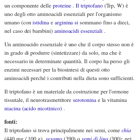
un componente delle
proteine
.
Il triptofano
(Trp, W) è
uno degli otto aminoacidi essenziali per l'organismo
umano (con
istidina
e
arginina si
sommano fino a dieci,
nel caso dei bambini)
aminoacidi essenziali
.
Un aminoacido essenziale è uno che il corpo stesso non è
in grado di produrre (sintetizzare) da solo, ma che è
necessario in determinate quantità. Il corpo ha perso gli
enzimi necessari per la biosintesi di questi otto
aminoacidi perché i contributi nella dieta sono sufficienti.
Il triptofano è un materiale da costruzione per l'ormone
tissutale, il neurotrasmettitore
serotonina
e la vitamina
niacina (acido nicotinico)
.
fonti:
Il triptofano si trova principalmente nei semi, come
chia
(440 mg / 100 g),
sesamo
(390) o
semi di lino
(300); nei