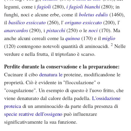
legumi, come i
fagioli
(280),
i fagioli bianchi
(280); in
funghi, noci e alcune erbe, come il
boletus edulis
(1460),
il
basilico essiccato
(260), l'
origano essiccato
(200), l'
anarcardos
(290), i
pistacchi
(250) o le
noci
(170). Ma
anche alcuni cereali come la
quinoa
(170) e il
miglio
2
(120) contengono notevoli quantità di aminoacidi.
Nelle
verdure e nella frutta, il triptofano è scarso.
Perdite durante la conservazione e la preparazione:
Cucinare il cibo
denatura le
proteine, modificandone le
proprietà. Ciò è evidente in "flocculazione" o
"coagulazione". Un esempio di questo è l'uovo fritto, che
viene denaturato dal calore della padella.
L'ossidazione
proteica
di un amminoacido da parte della presenza di
specie reattive dell'ossigeno
può influenzare
significativamente la sua funzione.